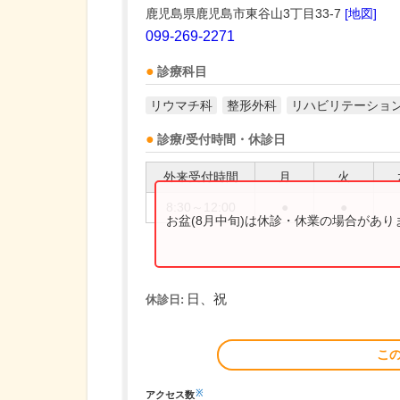
鹿児島県鹿児島市東谷山3丁目33-7
[地図]
099-269-2271
診療科目
リウマチ科
整形外科
リハビリテーショ
診療/受付時間・休診日
外来受付時間
月
火
8:30～12:00
●
●
お盆(8月中旬)は休診・休業の場合があ
日、祝
休診日:
こ
※
アクセス数