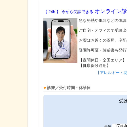
オンライン診
【 24h 】 今から受診できる
急な発熱や風邪などの体調
ご自宅・オフィスで受診出
お薬はお近くの薬局、宅配
登園許可証・診断書も発行
【夜間休日・全国エリア】
【健康保険適用】
【アレルギー・
診療／受付時間・休診日
受
17
4
時
最短