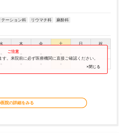
リテーション科
リウマチ科
麻酔科
水
木
金
土
日
祝
●
●
●
●
ります。来院前に必ず医療機関に直接ご確認ください。
●
●
●
●
×閉じる
の医院の詳細をみる