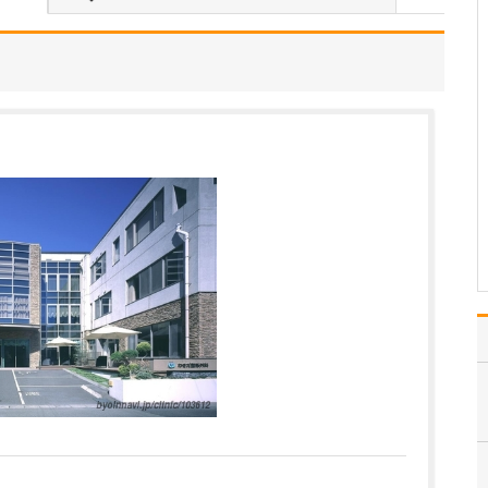
えてください。
診療のなかで私が大切に
しているのは、「患者さ
んにできるだけ負担をか
けず、安心して受診して
いただくこと」です。当
院ではWebサイトからの
予約受付を行っており、
スタッフ全員がインカム
を装着して院内の状況
を…
>>記事全文を読む