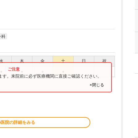
ン科
水
木
金
土
日
祝
●
●
●
●
ります。来院前に必ず医療機関に直接ご確認ください。
×閉じる
の医院の詳細をみる