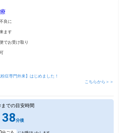
療
不良に
来ます
便でお受け取り
可
花粉症専門外来】はじめました！
こちらから＞＞
診までの目安時間
38
分後
0
分ごろ
にお呼びいたします