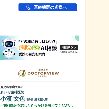
医療機関の皆様へ
医師(ドクター)の
鹿児島県鹿児島市
鹿児島県鹿児島市
あいろ歯科医院
植村病院
小濱 文色
川名 英世
院長
取材記事
歯科医師を志したきっかけを教えてください。
貴院は地域の「