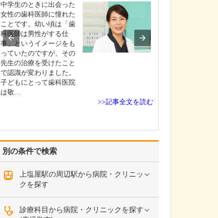
ですね。
中学生のときに出会った
「どんな病気や
女性の歯科医師に憧れた
まずに年中無休
ことです。幼い頃は「歯
という初代理事
科医師は男性がする仕
シーを受け継ぎ
事」というイメージをも
手が動かなくな
っていたのですが、その
「頬が腫れて痛
先生の治療を受けたこと
った当院では専
で認識が変わりました。
者さんも応急的
子どもにとって歯科医院
し、速やかに近
は敬…
>>記事全文を読む
医をご…
別の条件で検索
上塩屋駅の周辺駅から病院・クリニッ
クを探す
診療科目から病院・クリニックを探す