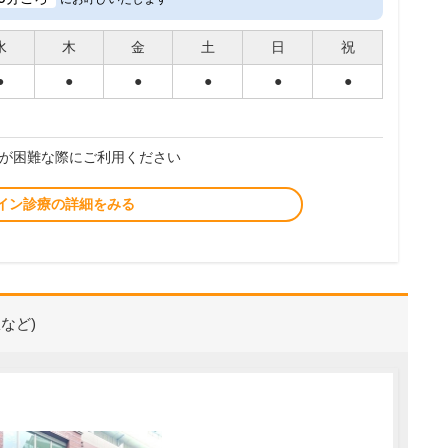
水
木
金
土
日
祝
●
●
●
●
●
●
が困難な際にご利用ください
イン診療の詳細をみる
など)