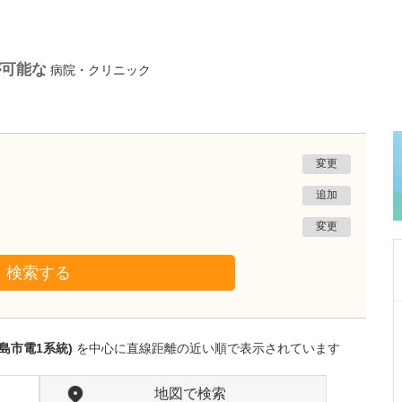
が可能な
病院・クリニック
変更
追加
変更
検索する
茨城県那珂市
メディカルGPクリニック横堀
島市電1系統)
を中心に直線距離の近い順で表示されています
伊藤 生二
院長
取材記事
先生が日々の診療で大切にされていることを教
地図で検索