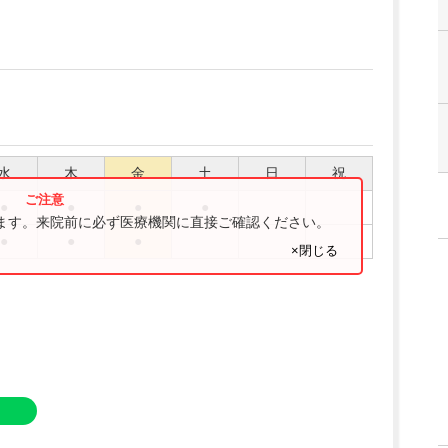
水
木
金
土
日
祝
●
●
●
●
ります。来院前に必ず医療機関に直接ご確認ください。
●
●
●
×閉じる