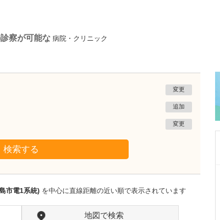
の診察が可能な
病院・クリニック
変更
追加
変更
検索する
滋賀県大津市
ぜぜ駅前ひふ科・形成外科クリニック
島市電1系統)
を中心に直線距離の近い順で表示されています
藤村 大樹
院長
取材記事
クリニックの特徴や、今後力を入れていきたい
地図で検索