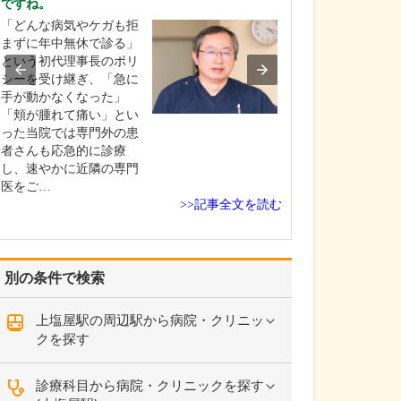
ですね。
貴院の診療内容
「どんな病気やケガも拒
内科・小児科・
まずに年中無休で診る」
を掲げ、地域に
という初代理事長のポリ
総合的な診療を
シーを受け継ぎ、「急に
ます。風邪や生
手が動かなくなった」
といった一般内
「頬が腫れて痛い」とい
から、外傷や関
った当院では専門外の患
の痛みなどの整
者さんも応急的に診療
な症状まで幅広
し、速やかに近隣の専門
ており、お子さ
医をご…
高…
>>記事全文を読む
別の条件で検索
上塩屋駅の周辺駅から病院・クリニッ
クを探す
診療科目から病院・クリニックを探す