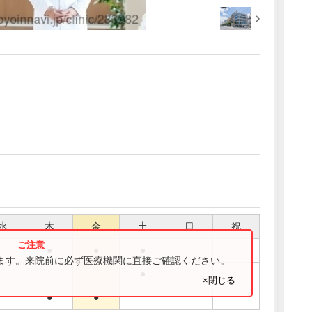
水
木
金
土
日
祝
●
●
●
ります。来院前に必ず医療機関に直接ご確認ください。
●
×閉じる
●
●