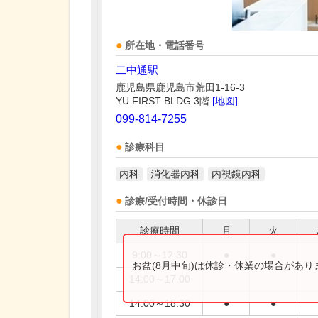
所在地・電話番号
二中通駅
鹿児島県鹿児島市荒田1-16-3
YU FIRST BLDG.3階
[地図]
099-814-7255
診療科目
内科
消化器内科
内視鏡内科
診療/受付時間・休診日
診療時間
月
火
9:00～12:30
●
●
お盆(8月中旬)は休診・休業の場合があ
14:00～17:00
14:00～18:30
●
●