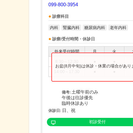
099-800-3954
診療科目
内科
腎臓内科
糖尿病内科
老年内科
診療/受付時間・休診日
外来受付時間
月
火
8:30～12:30
●
●
お盆(8月中旬)は休診・休業の場合があ
14:00～17:30
●
●
土曜午前のみ
備考:
午後は往診優先
臨時休診あり
日、祝
休診日:
初診受付