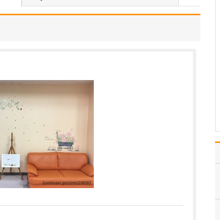
治療について伺えますか。
当院は、既存の治療法だ
けでなく、自由診療(自費
診療)も含めた治療法まで
幅広い選択肢をご提案で
きるようにしています。
患者さんの「治したい」
という切実なニーズに応
えられるように、患者さ
んの症状や困っている…
>>記事全文を読む