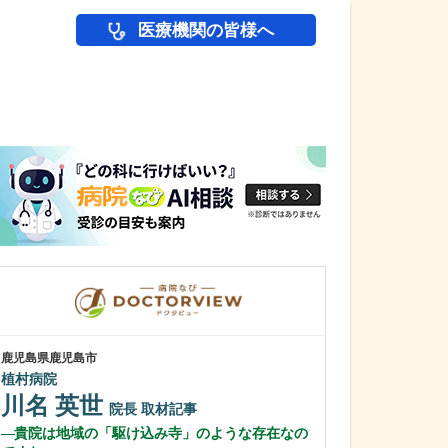
医療機関の皆様へ
医師(ドクター)の
鹿児島県鹿児島市
鹿児島県鹿児島市
植村病院
緑ヶ丘クリニッ
新田 翔
川名 英世
院長
院長
取材記事
桂 久和
貴院は地域の「駆け込み寺」のような存在なの
医師