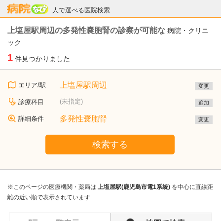
病院なび
人で選べる医院検索
上塩屋駅周辺の多発性嚢胞腎の診察が可能な
病院・クリニ
ック
1
件見つかりました
上塩屋駅周辺
エリア/駅
変更
(未指定)
診療科目
追加
多発性嚢胞腎
詳細条件
変更
検索する
※このページの医療機関・薬局は
上塩屋駅(鹿児島市電1系統)
を中心に直線距
離の近い順で表示されています