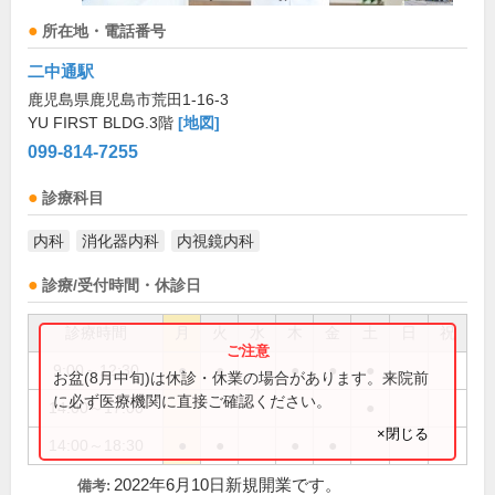
所在地・電話番号
二中通駅
鹿児島県鹿児島市荒田1-16-3
YU FIRST BLDG.3階
[地図]
099-814-7255
診療科目
内科
消化器内科
内視鏡内科
診療/受付時間・休診日
診療時間
月
火
水
木
金
土
日
祝
9:00～12:30
●
●
●
●
●
お盆(8月中旬)は休診・休業の場合があります。来院前
に必ず医療機関に直接ご確認ください。
14:00～17:00
●
×閉じる
14:00～18:30
●
●
●
●
2022年6月10日新規開業です。
備考: