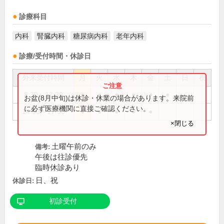
診療科目
内科
腎臓内科
糖尿病内科
老年内科
診療/受付時間・休診日
外来受付時間
月
火
水
木
金
土
日
祝
8:30～12:30
●
●
●
●
●
●
お盆(8月中旬)は休診・休業の場合があります。来院前
に必ず医療機関に直接ご確認ください。
14:00～17:30
●
●
●
●
●
×閉じる
土曜午前のみ
備考:
午後は往診優先
臨時休診あり
日、祝
休診日:
初診受付