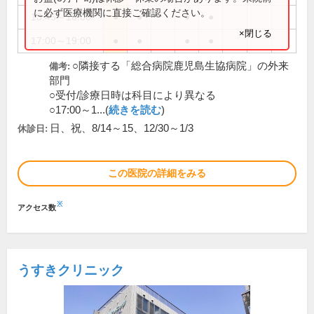
に必ず医療機関に直接ご確認ください。
13:45～16:00
●
●
●
●
×閉じる
17:00～19:00
●
●
●
●
○隣接する「総合病院鹿児島生協病院」の外来
備考:
部門
○受付/診療日時は科目により異なる
○17:00～1...(
続きを読む
)
日、祝、8/14～15、12/30～1/3
休診日:
この医院の詳細をみる
※
アクセス数
うすきクリニック