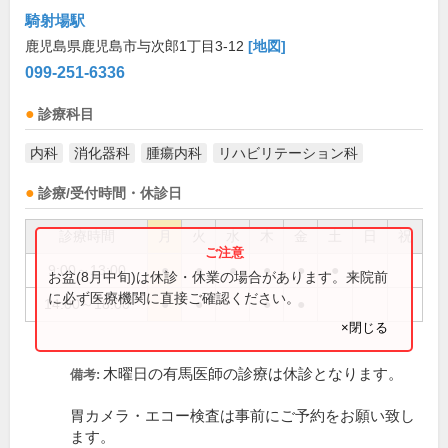
騎射場駅
鹿児島県鹿児島市与次郎1丁目3-12
[地図]
099-251-6336
診療科目
内科
消化器科
腫瘍内科
リハビリテーション科
診療/受付時間・休診日
診療時間
月
火
水
木
金
土
日
祝
9:00～13:00
●
●
●
●
●
●
お盆(8月中旬)は休診・休業の場合があります。来院前
に必ず医療機関に直接ご確認ください。
14:00～18:00
●
●
●
●
×閉じる
木曜日の有馬医師の診療は休診となります。
備考:
胃カメラ・エコー検査は事前にご予約をお願い致し
ます。