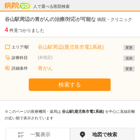
病院なび
人で選べる医院検索
谷山駅周辺の胃がんの治療/対応が可能な
病院・クリニック
4
件見つかりました
谷山駅周辺(鹿児島市電1系統)
エリア/駅
変更
(未指定)
診療科目
追加
胃がん
詳細条件
変更
検索する
※このページの医療機関・薬局は
谷山駅(鹿児島市電1系統)
を中心に直線距離
の近い順で表示されています
一覧表示
地図で検索