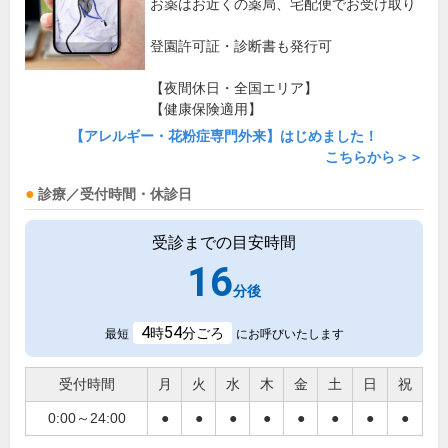
お薬はお近くの薬局、宅配便でお受け取り
登園許可証・診断書も発行可
【夜間休日・全国エリア】
【健康保険適用】
【アレルギー・花粉症専門外来】はじめました！
こちらから＞＞
診療／受付時間・休診日
受診までの目安時間
16
分後
4
54
時
分ごろ
最短
にお呼びいたします
受付時間
月
火
水
木
金
土
日
祝
0:00～24:00
●
●
●
●
●
●
●
●