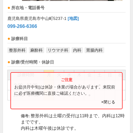
所在地・電話番号
鹿児島県鹿児島市中山町5237-1
[地図]
099-266-6366
診療科目
整形外科
麻酔科
リウマチ科
内科
胃腸内科
診療/受付時間・休診日
診療時間
月
火
水
木
金
土
日
祝
9:00～12:00
●
●
●
●
●
●
お盆(8月中旬)は休診・休業の場合があります。来院前
に必ず医療機関に直接ご確認ください。
15:00～17:30
●
●
●
●
●
×閉じる
整形外科は土曜の受付は11時まで、内科は12時
備考:
までです。
内科は木曜午後は休診です。