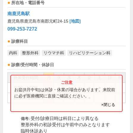
所在地・電話番号
南鹿児島駅
鹿児島県鹿児島市南郡元町24-15
[地図]
099-253-7272
診療科目
内科
整形外科
リウマチ科
リハビリテーション科
診療/受付時間・休診日
外来受付時間
月
火
水
木
金
土
日
祝
9:00～12:30
●
●
●
●
●
●
お盆(8月中旬)は休診・休業の場合があります。来院前
に必ず医療機関に直接ご確認ください。
14:30～17:30
●
●
●
●
●
×閉じる
受付/診療日時は科目により異なる
備考:
整形外科の初診受付は午前中のみとなります
臨時休診あり