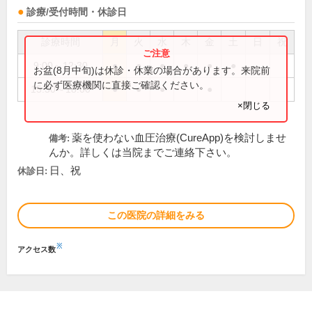
診療/受付時間・休診日
診療時間
月
火
水
木
金
土
日
祝
9:00～12:30
●
●
●
●
●
●
お盆(8月中旬)は休診・休業の場合があります。来院前
に必ず医療機関に直接ご確認ください。
15:30～18:00
●
●
●
●
×閉じる
薬を使わない血圧治療(CureApp)を検討しませ
備考:
んか。詳しくは当院までご連絡下さい。
日、祝
休診日:
この医院の詳細をみる
※
アクセス数