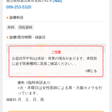
鹿児島県鹿児島市荒田2-41-5
[地図]
099-253-5320
診療科目
外科
消化器科
診療/受付時間・休診日
外来受付時間
月
火
水
木
金
土
日
祝
9:00～11:30
●
●
●
お盆(8月中旬)は休診・休業の場合があります。来院前
に必ず医療機関に直接ご確認ください。
14:00～17:00
●
●
●
×閉じる
15:00～18:00
●
○臨時休診あり
備考:
○火・木曜日は女性医師による胃・大腸カメラを行
っています。
月、土、日、祝
休診日: