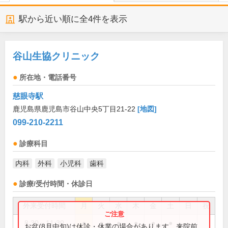
駅から近い順に全
4
件を表示
谷山生協クリニック
所在地・電話番号
慈眼寺駅
鹿児島県鹿児島市谷山中央5丁目21-22
[地図]
099-210-2211
診療科目
内科
外科
小児科
歯科
診療/受付時間・休診日
外来受付時間
月
火
水
木
金
土
日
祝
8:30～11:30
●
●
●
●
●
●
お盆(8月中旬)は休診・休業の場合があります。来院前