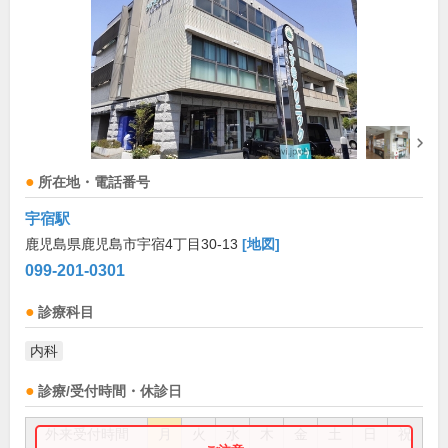
所在地・電話番号
宇宿駅
鹿児島県鹿児島市宇宿4丁目30-13
[地図]
099-201-0301
診療科目
内科
診療/受付時間・休診日
外来受付時間
月
火
水
木
金
土
日
祝