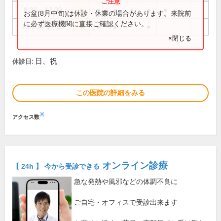
8:30～12:00
●
●
●
●
●
●
お盆(8月中旬)は休診・休業の場合があります。来院前
に必ず医療機関に直接ご確認ください。
13:30～17:30
●
●
●
●
×閉じる
日、祝
休診日:
この医院の詳細をみる
※
アクセス数
オンライン診療
【 24h 】 今から受診できる
急な発熱や風邪などの体調不良に
ご自宅・オフィスで受診出来ます