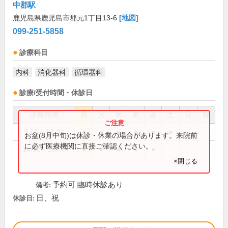
中郡駅
鹿児島県鹿児島市郡元1丁目13-6
[地図]
099-251-5858
診療科目
内科
消化器科
循環器科
診療/受付時間・休診日
診療時間
月
火
水
木
金
土
日
祝
9:00～12:30
●
●
●
●
●
●
お盆(8月中旬)は休診・休業の場合があります。来院前
に必ず医療機関に直接ご確認ください。
14:00～18:00
●
●
●
●
●
×閉じる
予約可 臨時休診あり
備考:
日、祝
休診日: