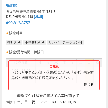
鴨池駅
鹿児島県鹿児島市鴨池1丁目31-6
DELPHI鴨池1 1階
[地図]
099-813-8757
診療科目
整形外科
小児整形外科
リハビリテーション科
診療/受付時間・休診日
診療時間
月
火
水
木
金
土
日
祝
9:00～13:00
●
●
●
●
●
●
お盆(8月中旬)は休診・休業の場合があります。来院前
に必ず医療機関に直接ご確認ください。
14:00～18:00
●
●
●
●
×閉じる
受付は診療時間終了の30分前まで
備考:
土、日、祝、12/29～1/3、8/13,14,15
休診日: