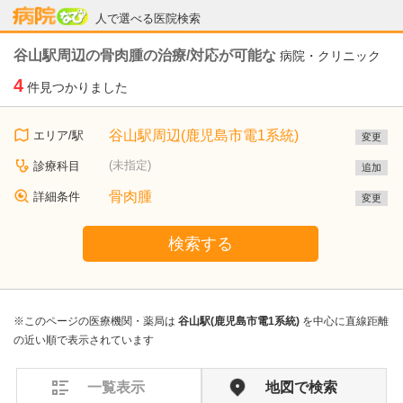
病院なび
人で選べる医院検索
谷山駅周辺の骨肉腫の治療/対応が可能な
病院・クリニック
4
件見つかりました
谷山駅周辺(鹿児島市電1系統)
エリア/駅
変更
(未指定)
診療科目
追加
骨肉腫
詳細条件
変更
検索する
※このページの医療機関・薬局は
谷山駅(鹿児島市電1系統)
を中心に直線距離
の近い順で表示されています
一覧表示
地図で検索