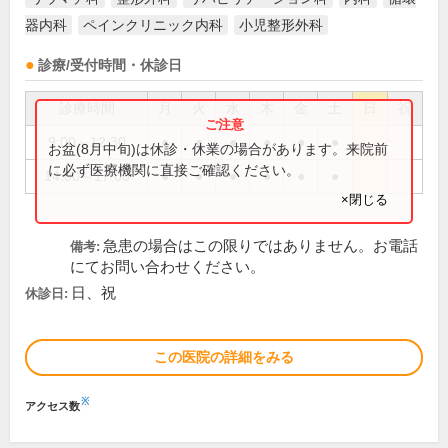
器内科
ペインクリニック内科
小児整形外科
診療/受付時間・休診日
診療時間
月
火
水
木
金
土
日
祝
9:00～12:30
●
●
●
●
●
●
お盆(8月中旬)は休診・休業の場合があります。来院前
に必ず医療機関に直接ご確認ください。
14:00～17:00
●
●
●
●
●
●
×閉じる
急患の場合はこの限りではありません。お電話
備考:
にてお問い合わせください。
日、祝
休診日:
この医院の詳細をみる
※
アクセス数