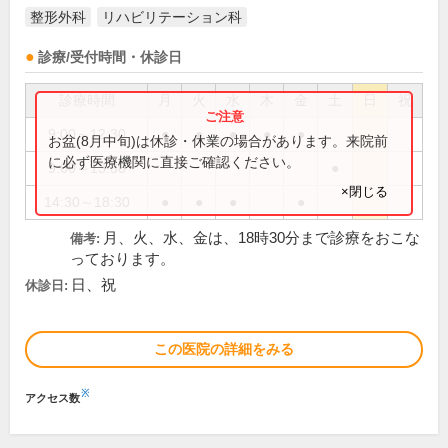
整形外科
リハビリテーション科
診療/受付時間・休診日
診療時間
月
火
水
木
金
土
日
祝
9:00～12:30
●
●
●
●
●
お盆(8月中旬)は休診・休業の場合があります。来院前
に必ず医療機関に直接ご確認ください。
9:00～13:30
●
×閉じる
14:30～18:30
●
●
●
●
月、火、水、金は、18時30分まで診療をおこな
備考:
っております。
日、祝
休診日:
この医院の詳細をみる
※
アクセス数