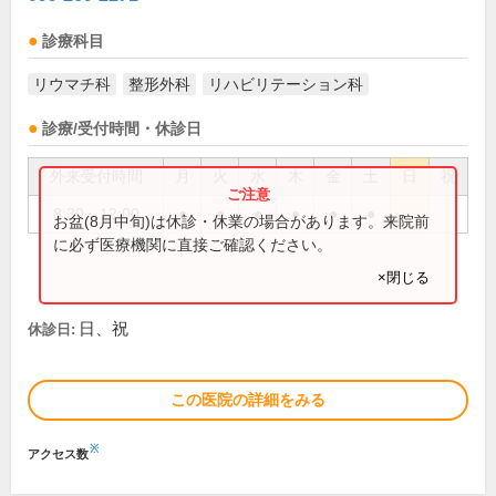
診療科目
リウマチ科
整形外科
リハビリテーション科
診療/受付時間・休診日
外来受付時間
月
火
水
木
金
土
日
祝
8:30～12:00
●
●
●
●
●
●
お盆(8月中旬)は休診・休業の場合があります。来院前
に必ず医療機関に直接ご確認ください。
×閉じる
日、祝
休診日:
この医院の詳細をみる
※
アクセス数