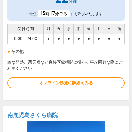
分後
15
17
時
分ごろ
最短
にお呼びいたします
受付時間
月
火
水
木
金
土
日
祝
0:00～24:00
●
●
●
●
●
●
●
●
その他
急な発熱、悪天候など直接医療機関に掛かる事が困難な際にご
利用ください
オンライン診療の詳細をみる
南鹿児島さくら病院