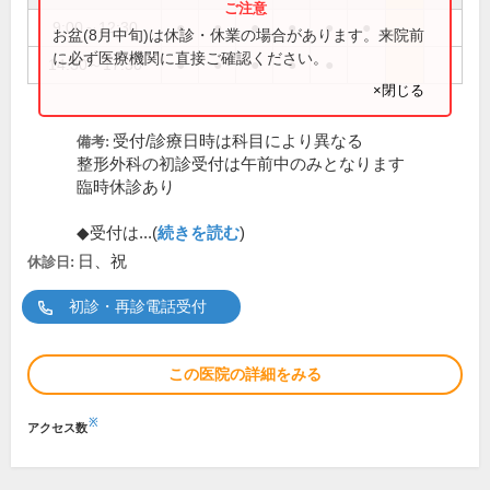
9:00～12:30
●
●
●
●
●
●
お盆(8月中旬)は休診・休業の場合があります。来院前
に必ず医療機関に直接ご確認ください。
14:30～17:30
●
●
●
●
●
×閉じる
受付/診療日時は科目により異なる
備考:
整形外科の初診受付は午前中のみとなります
臨時休診あり
◆受付は...(
続きを読む
)
日、祝
休診日:
初診・再診電話受付
この医院の詳細をみる
※
アクセス数