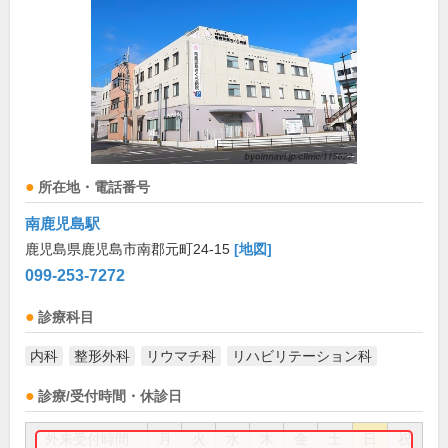
所在地・電話番号
南鹿児島駅
鹿児島県鹿児島市南郡元町24-15
[地図]
099-253-7272
診療科目
内科
整形外科
リウマチ科
リハビリテーション科
診療/受付時間・休診日
外来受付時間
月
火
水
木
金
土
日
祝