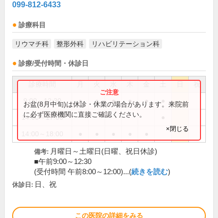
099-812-6433
診療科目
リウマチ科
整形外科
リハビリテーション科
診療/受付時間・休診日
診療時間
月
火
水
木
金
土
日
祝
9:00～12:30
●
●
●
●
●
●
お盆(8月中旬)は休診・休業の場合があります。来院前
に必ず医療機関に直接ご確認ください。
14:00～17:00
●
×閉じる
14:00～18:00
●
●
●
●
●
月曜日～土曜日(日曜、祝日休診)
備考:
■午前9:00～12:30
(受付時間 午前8:00～12:00)...(
続きを読む
)
日、祝
休診日:
この医院の詳細をみる