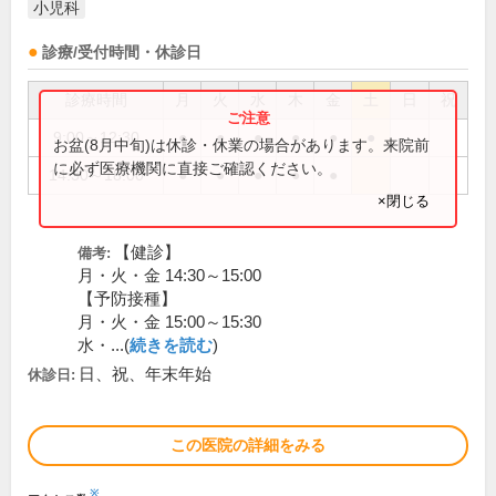
小児科
診療/受付時間・休診日
診療時間
月
火
水
木
金
土
日
祝
9:00～12:30
●
●
●
●
●
●
お盆(8月中旬)は休診・休業の場合があります。来院前
に必ず医療機関に直接ご確認ください。
14:30～18:00
●
●
●
●
●
×閉じる
【健診】
備考:
月・火・金 14:30～15:00
【予防接種】
月・火・金 15:00～15:30
水・...(
続きを読む
)
日、祝、年末年始
休診日:
この医院の詳細をみる
※