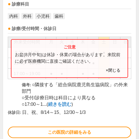
診療科目
内科
外科
小児科
歯科
診療/受付時間・休診日
外来受付時間
月
火
水
木
金
土
日
祝
8:30～11:30
●
●
●
●
●
●
お盆(8月中旬)は休診・休業の場合があります。来院前
に必ず医療機関に直接ご確認ください。
13:45～16:00
●
●
●
●
×閉じる
17:00～19:00
●
●
●
●
○隣接する「総合病院鹿児島生協病院」の外来
備考:
部門
○受付/診療日時は科目により異なる
○17:00～1...(
続きを読む
)
日、祝、8/14～15、12/30～1/3
休診日:
この医院の詳細をみる