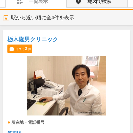
一覧表示
地図で検索
駅から近い順に全
4
件を表示
栃木隆男クリニック
3
口コミ
件
所在地・電話番号