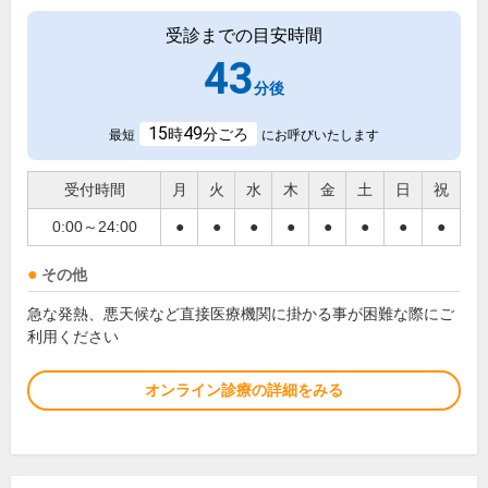
受診までの目安時間
43
分後
15
49
時
分ごろ
最短
にお呼びいたします
受付時間
月
火
水
木
金
土
日
祝
0:00～24:00
●
●
●
●
●
●
●
●
その他
急な発熱、悪天候など直接医療機関に掛かる事が困難な際にご
利用ください
オンライン診療の詳細をみる