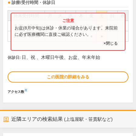
診療/受付時間・休診日
外来受付時間
月
火
水
木
金
土
日
祝
8:30～12:30
●
●
●
●
●
●
お盆(8月中旬)は休診・休業の場合があります。来院前
に必ず医療機関に直接ご確認ください。
14:30～18:30
●
●
●
●
●
×閉じる
日、祝 、木曜日午後、お盆、年末年始
休診日:
この医院の詳細をみる
※
アクセス数
近隣エリアの検索結果
(上塩屋駅・笹貫駅など)