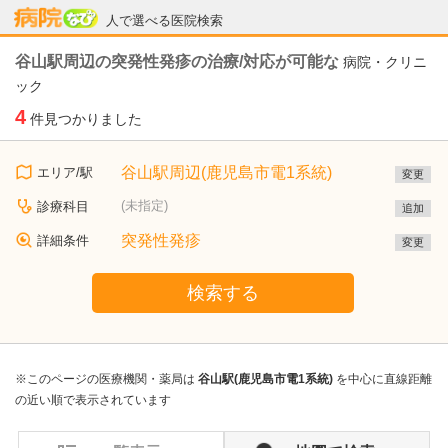
病院なび
人で選べる医院検索
谷山駅周辺の突発性発疹の治療/対応が可能な
病院・クリニ
ック
4
件見つかりました
谷山駅周辺(鹿児島市電1系統)
エリア/駅
変更
(未指定)
診療科目
追加
突発性発疹
詳細条件
変更
検索する
※このページの医療機関・薬局は
谷山駅(鹿児島市電1系統)
を中心に直線距離
の近い順で表示されています