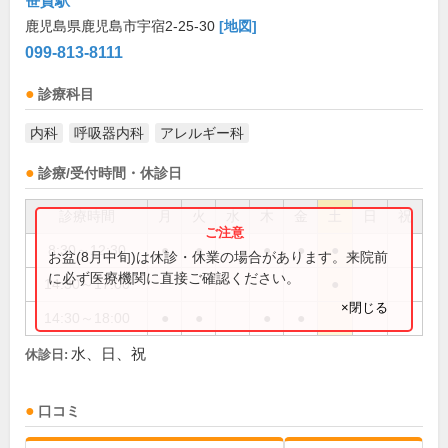
笹貫駅
鹿児島県鹿児島市宇宿2-25-30
[地図]
099-813-8111
診療科目
内科
呼吸器内科
アレルギー科
診療/受付時間・休診日
診療時間
月
火
水
木
金
土
日
祝
8:30～12:30
●
●
●
●
●
お盆(8月中旬)は休診・休業の場合があります。来院前
に必ず医療機関に直接ご確認ください。
14:30～17:00
●
×閉じる
14:30～18:00
●
●
●
●
水、日、祝
休診日:
口コミ