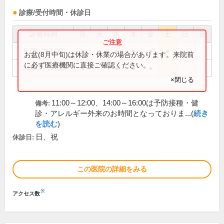
診療/受付時間・休診日
診療時間
月
火
水
木
金
土
日
祝
9:00～12:00
●
●
●
●
●
●
お盆(8月中旬)は休診・休業の場合があります。来院前
に必ず医療機関に直接ご確認ください。
14:00～18:00
●
●
●
●
×閉じる
11:00～12:00、14:00～16:00は予防接種・健
備考:
診・アレルギー外来のお時間となっておりま...(
続き
を読む
)
日、祝
休診日:
この医院の詳細をみる
※
アクセス数