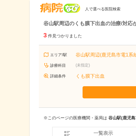
病院なび
人で選べる医院検索
谷山駅周辺のくも膜下出血の治療/対応
3
件見つかりました
谷山駅周辺(鹿児島市電1系統
エリア/駅
(未指定)
診療科目
くも膜下出血
詳細条件
※このページの医療機関・薬局は
谷山駅(鹿児島
一覧表示