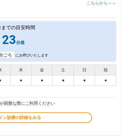
こちらから＞＞
診までの目安時間
23
分後
分ごろ
にお呼びいたします
水
木
金
土
日
祝
●
●
●
●
●
●
が困難な際にご利用ください
イン診療の詳細をみる