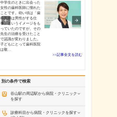
ですね。
中学生のときに出会った
「どんな病気や
女性の歯科医師に憧れた
まずに年中無休
ことです。幼い頃は「歯
という初代理事
科医師は男性がする仕
シーを受け継ぎ
事」というイメージをも
手が動かなくな
っていたのですが、その
「頬が腫れて痛
先生の治療を受けたこと
った当院では専
で認識が変わりました。
者さんも応急的
子どもにとって歯科医院
し、速やかに近
は敬…
>>記事全文を読む
医をご…
別の条件で検索
谷山駅の周辺駅から病院・クリニック
を探す
診療科目から病院・クリニックを探す