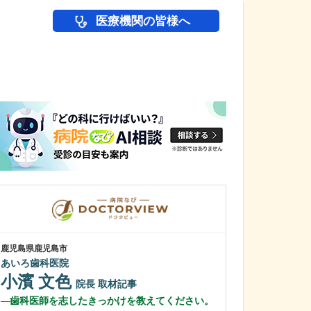
医療機関の皆様へ
医師(ドクター)の
鹿児島県鹿児島市
鹿児島県鹿児島市
あいろ歯科医院
植村病院
小濱 文色
川名 英世
院長
取材記事
歯科医師を志したきっかけを教えてください。
貴院は地域の「