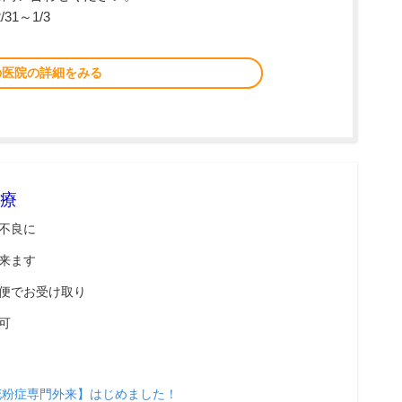
31～1/3
の医院の詳細をみる
療
不良に
来ます
便でお受け取り
可
花粉症専門外来】はじめました！