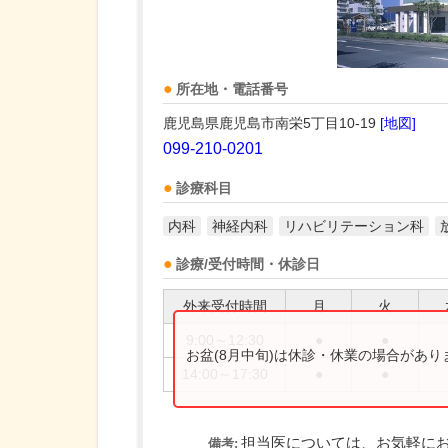
所在地・電話番号
鹿児島県鹿児島市南栄5丁目10-19
[地図]
099-210-0201
診療科目
内科
神経内科
リハビリテーション科
診療/受付時間・休診日
外来受付時間
月
火
9:00～12:30
●
●
お盆(8月中旬)は休診・休業の場合があ
14:00～17:30
●
●
担当医については、お気軽に
備考: