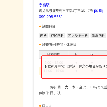
宇宿駅
鹿児島県鹿児島市宇宿4丁目35-17号
[地図]
099-298-5531
診療科目
内科
神経内科
アレルギー科
血液内科
診療/受付時間・休診日
診療時間
月
火
9:00～12:00
●
●
お盆(8月中旬)は休診・休業の場合があ
14:00～19:00
●
●
月・火・木・金は、19時まで
備考:
日、祝
休診日:
口コミ