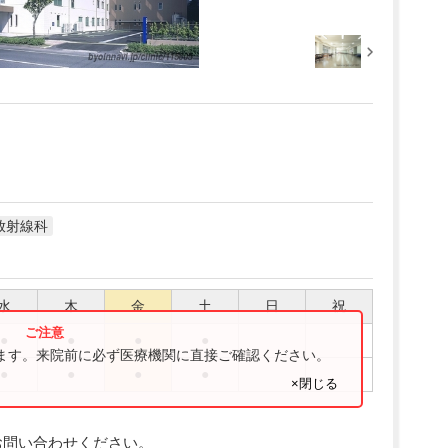
放射線科
水
木
金
土
日
祝
●
●
●
●
ります。来院前に必ず医療機関に直接ご確認ください。
●
●
●
●
×閉じる
お問い合わせください。