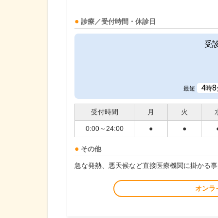
診療／受付時間・休診日
受
4
8
時
最短
受付時間
月
火
0:00～24:00
●
●
その他
急な発熱、悪天候など直接医療機関に掛かる事
オンラ