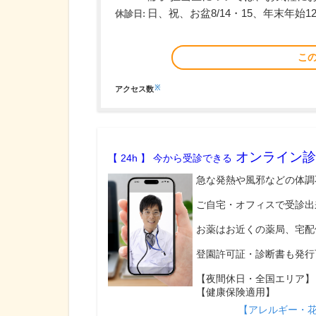
日、祝、お盆8/14・15、年末年始12/
休診日:
こ
※
アクセス数
オンライン診
【 24h 】 今から受診できる
急な発熱や風邪などの体調
ご自宅・オフィスで受診出
お薬はお近くの薬局、宅配
登園許可証・診断書も発行
【夜間休日・全国エリア】
【健康保険適用】
【アレルギー・