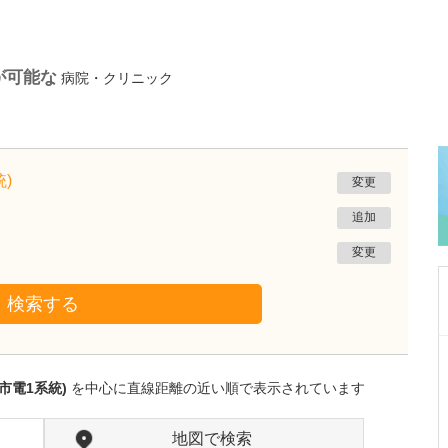
が可能な
病院・クリニック
)
変更
追加
変更
検索する
鳥取県米子市
おおの小児科内科医院
市電1系統)
を中心に直線距離の近い順で表示されています
大野 光洋
院長
取材記事
貴院の特徴をお聞かせください。
地図で検索