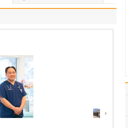
小児感染症全般、新生児
の診察、アトピー性皮膚
炎や乳児湿疹などの皮膚
の疾患、小児喘息や花粉
症、食物アレルギーなど
のアレルギー疾患、便
秘、夜尿、小児の頭痛な
ど、小児疾患全般に対応
しています。さらに、て
んか…
>>記事全文を読む