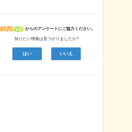
病院なび
からのアンケートにご協力ください。
知りたい情報は見つかりましたか?
はい
いいえ