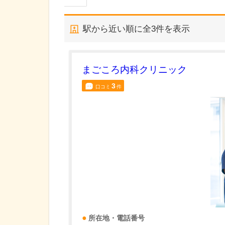
駅から近い順に全
3
件を表示
まごころ内科クリニック
3
口コミ
件
所在地・電話番号