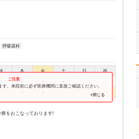
呼吸器科
水
木
金
土
日
祝
●
●
●
●
ります。来院前に必ず医療機関に直接ご確認ください。
●
●
×閉じる
診療をおこなっております!