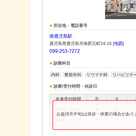
所在地・電話番号
南鹿児島駅
鹿児島県鹿児島市南郡元町24-15
[地図]
099-253-7272
診療科目
内科
整形外科
リウマチ科
リハビリテ
診療/受付時間・休診日
外来受付時間
月
火
9:00～12:30
●
●
お盆(8月中旬)は休診・休業の場合があ
14:30～17:30
●
●