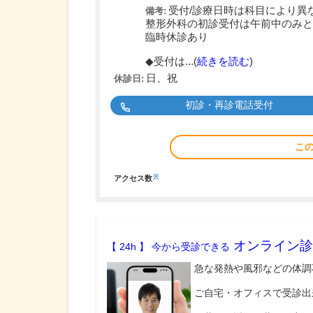
受付/診療日時は科目により異
備考:
整形外科の初診受付は午前中のみと
臨時休診あり
◆受付は...(
続きを読む
)
日、祝
休診日:
初診・再診電話受付
こ
※
アクセス数
オンライン診
【 24h 】 今から受診できる
急な発熱や風邪などの体調
ご自宅・オフィスで受診出