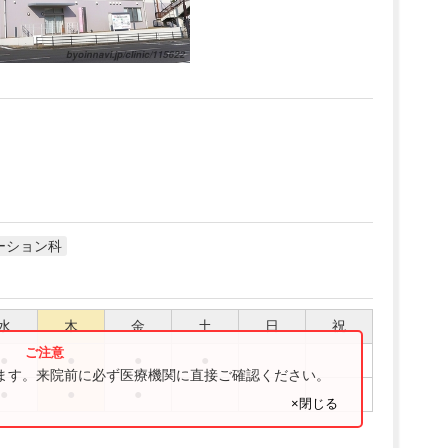
ーション科
水
木
金
土
日
祝
●
●
●
●
ります。来院前に必ず医療機関に直接ご確認ください。
●
●
●
×閉じる