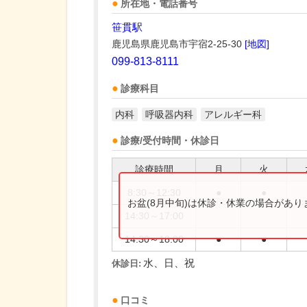
所在地・電話番号
笹貫駅
鹿児島県鹿児島市宇宿2-25-30
[地図]
099-813-8111
診療科目
内科
呼吸器内科
アレルギー科
診療/受付時間・休診日
診療時間
月
火
8:30～12:30
●
●
お盆(8月中旬)は休診・休業の場合があ
14:30～17:00
14:30～18:00
●
●
水、日、祝
休診日:
口コミ