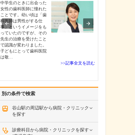
診療されていま
中学生のときに出会った
ありますか?
女性の歯科医師に憧れた
父の代から「地
ことです。幼い頃は「歯
りつけ医として
科医師は男性がする仕
うなご相談にも
事」というイメージをも
という姿勢で診
っていたのですが、その
ており、その思
先生の治療を受けたこと
も変わっていま
で認識が変わりました。
の専門にかかわ
子どもにとって歯科医院
なかの不調や貧
は敬…
期障害による不
>>記事全文を読む
ど…
別の条件で検索
谷山駅の周辺駅から病院・クリニック
を探す
診療科目から病院・クリニックを探す