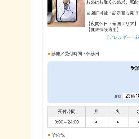
お薬はお近くの薬局、宅配
登園許可証・診断書も発行
【夜間休日・全国エリア】
【健康保険適用】
【アレルギー・
診療／受付時間・休診日
受
23
1
時
最短
受付時間
月
火
0:00～24:00
●
●
その他