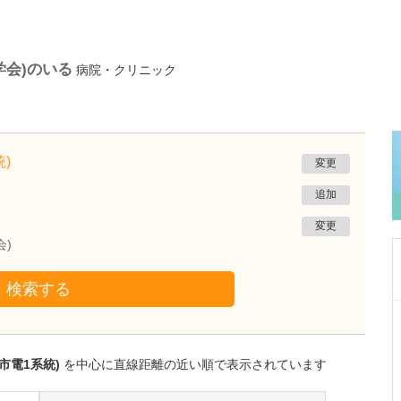
学会)のいる
病院・クリニック
)
変更
追加
変更
会)
検索する
東京都世田谷区
ニコこどもクリニック
市橋 いずみ
市電1系統)
を中心に直線距離の近い順で表示されています
院長
取材記事
プライマリケアを大切になさっているとお聞き