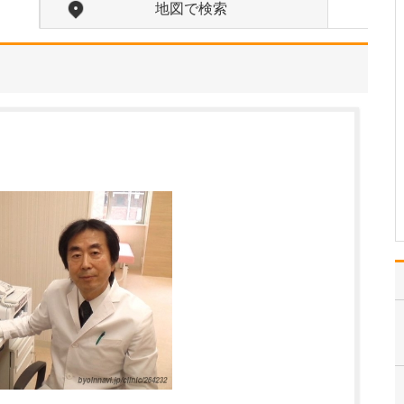
しました。
地図で検索
身近にいて何でも相談に
乗ってくれる総合医療の
ことを「プライマリケ
ア」と呼びますが、お子
さんの疾患や症状に幅広
く対応できるよう、当ク
リニックでは感染症や健
診、予防接種といった一
般的な小児診療の他に、
アレ…
>>記事全文を読む