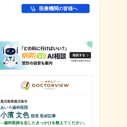
医療機関の皆様へ
医師(ドクター)の
鹿児島県鹿児島市
鹿児島県鹿児島市
あいろ歯科医院
冨永内科
小濱 文色
冨永 裕一
院長
取材記事
歯科医師を志したきっかけを教えてください。
外来診療につい