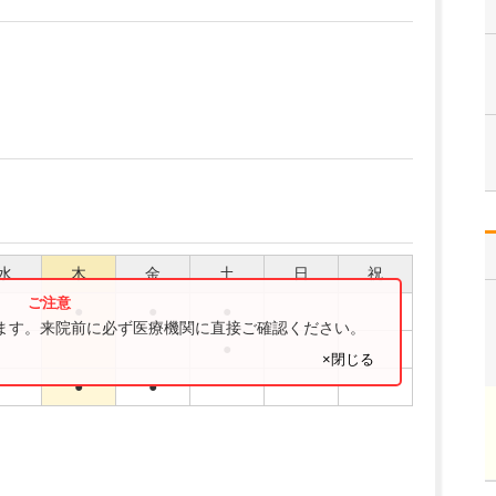
水
木
金
土
日
祝
●
●
●
ります。来院前に必ず医療機関に直接ご確認ください。
●
×閉じる
●
●