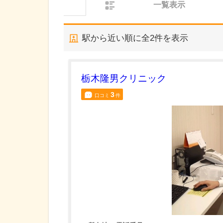
一覧表示
駅から近い順に全
2
件を表示
栃木隆男クリニック
3
口コミ
件