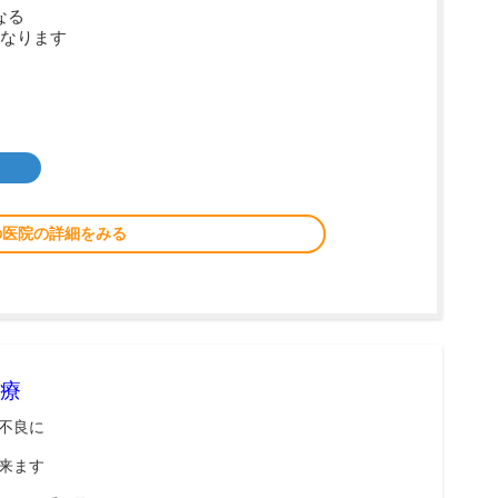
なる
なります
の医院の詳細をみる
療
不良に
来ます