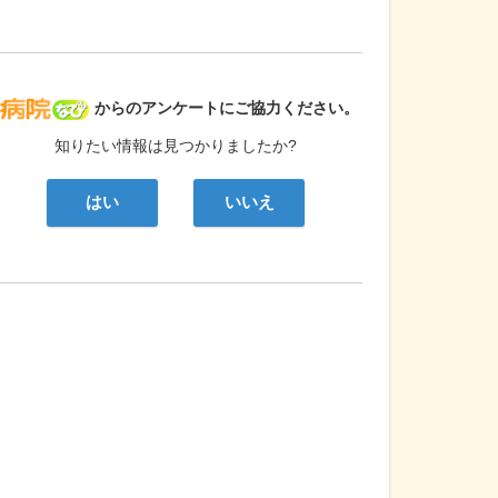
病院なび
からのアンケートにご協力ください。
知りたい情報は見つかりましたか?
はい
いいえ