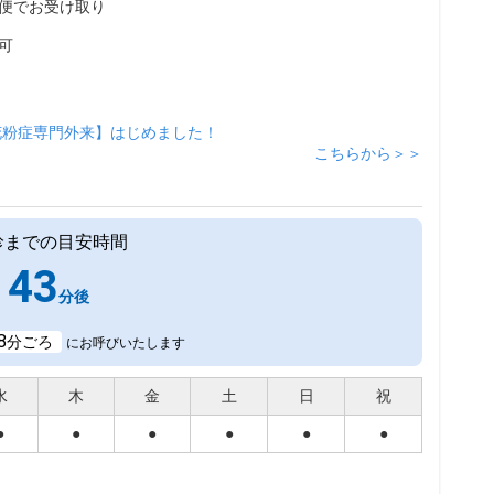
便でお受け取り
可
花粉症専門外来】はじめました！
こちらから＞＞
診までの目安時間
43
分後
8
分ごろ
にお呼びいたします
水
木
金
土
日
祝
●
●
●
●
●
●