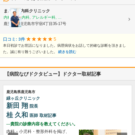
まごころ内科クリニック
内科, 神経内科, アレルギー科, ...
鹿児島県鹿児島市宇宿4丁目35-17号
5
口コミ: 3件
本日初診でお世話になりました。病歴病状をお話して的確な診断を頂きまし
た。誠に有り難うございました。
続きを読む
【病院なびドクタビュー】ドクター取材記事
鹿児島県鹿児島市
緑ヶ丘クリニック
新田 翔
院長
桂 久和
医師
取材記事
貴院の診療内容を教えてください。
内科・小児科・整形外科を掲げ、