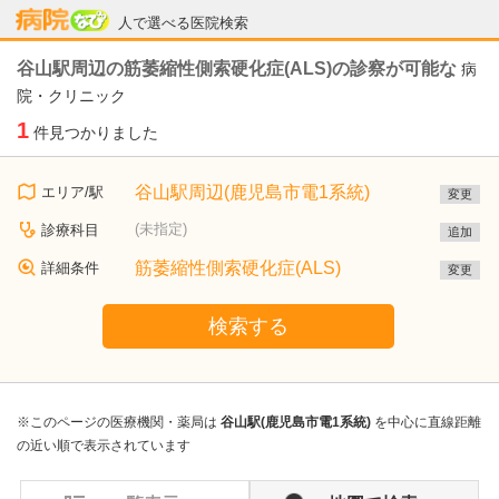
病院なび
人で選べる医院検索
谷山駅周辺の筋萎縮性側索硬化症(ALS)の診察が可能な
病
院・クリニック
1
件見つかりました
谷山駅周辺(鹿児島市電1系統)
エリア/駅
変更
(未指定)
診療科目
追加
筋萎縮性側索硬化症(ALS)
詳細条件
変更
検索する
※このページの医療機関・薬局は
谷山駅(鹿児島市電1系統)
を中心に直線距離
の近い順で表示されています