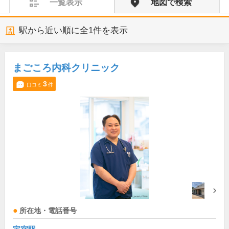
一覧表示
地図で検索
駅から近い順に全
1
件を表示
まごころ内科クリニック
3
口コミ
件
所在地・電話番号