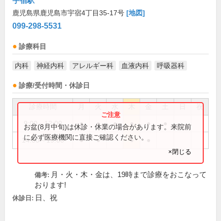
宇宿駅
鹿児島県鹿児島市宇宿4丁目35-17号
[地図]
099-298-5531
診療科目
内科
神経内科
アレルギー科
血液内科
呼吸器科
診療/受付時間・休診日
診療時間
月
火
水
木
金
土
日
祝
9:00～12:00
●
●
●
●
●
●
お盆(8月中旬)は休診・休業の場合があります。来院前
に必ず医療機関に直接ご確認ください。
14:00～19:00
●
●
●
●
×閉じる
月・火・木・金は、19時まで診療をおこなって
備考:
おります!
日、祝
休診日: