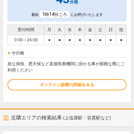
分後
1
14
時
分ごろ
最短
にお呼びいたします
受付時間
月
火
水
木
金
土
日
祝
0:00～24:00
●
●
●
●
●
●
●
●
その他
急な発熱、悪天候など直接医療機関に掛かる事が困難な際にご
利用ください
オンライン診療の詳細をみる
近隣エリアの検索結果
(上塩屋駅・笹貫駅など)