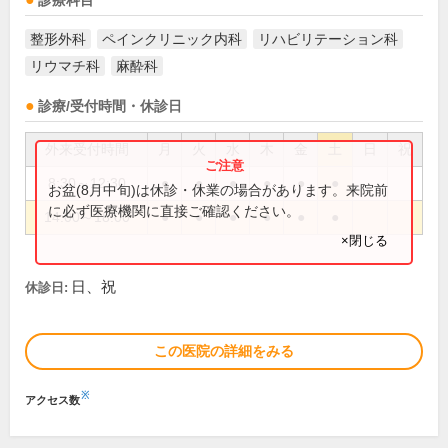
診療科目
整形外科
ペインクリニック内科
リハビリテーション科
リウマチ科
麻酔科
診療/受付時間・休診日
外来受付時間
月
火
水
木
金
土
日
祝
8:30～12:30
●
●
●
●
●
●
お盆(8月中旬)は休診・休業の場合があります。来院前
に必ず医療機関に直接ご確認ください。
14:00～18:00
●
●
●
●
●
●
×閉じる
日、祝
休診日:
この医院の詳細をみる
※
アクセス数