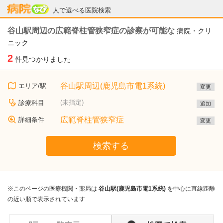
病院なび
人で選べる医院検索
谷山駅周辺の広範脊柱管狭窄症の診察が可能な
病院・クリ
ニック
2
件見つかりました
谷山駅周辺(鹿児島市電1系統)
エリア/駅
変更
(未指定)
診療科目
追加
広範脊柱管狭窄症
詳細条件
変更
検索する
※このページの医療機関・薬局は
谷山駅(鹿児島市電1系統)
を中心に直線距離
の近い順で表示されています