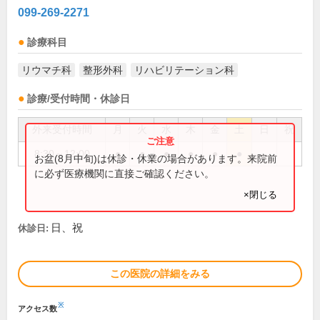
099-269-2271
診療科目
リウマチ科
整形外科
リハビリテーション科
診療/受付時間・休診日
外来受付時間
月
火
水
木
金
土
日
祝
8:30～12:00
●
●
●
●
●
●
お盆(8月中旬)は休診・休業の場合があります。来院前
に必ず医療機関に直接ご確認ください。
×閉じる
日、祝
休診日:
この医院の詳細をみる
※
アクセス数