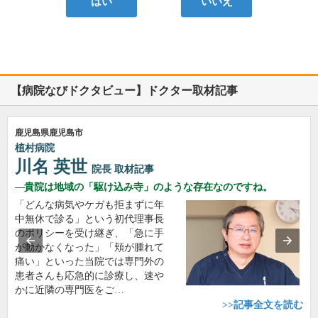
はい
いいえ
【病院なびドクタビュー】ドクター取材記事
鹿児島県鹿児島市
植村病院
川名 英世
院長
取材記事
貴院は地域の「駆け込み寺」のような存在なのですね。
「どんな病気やケガも拒まずに年
中無休で診る」という初代理事長
のポリシーを受け継ぎ、「急に手
が動かなくなった」「頬が腫れて
痛い」といった当院では専門外の
患者さんも応急的に診療し、速や
かに近隣の専門医をご…
>>記事全文を読む