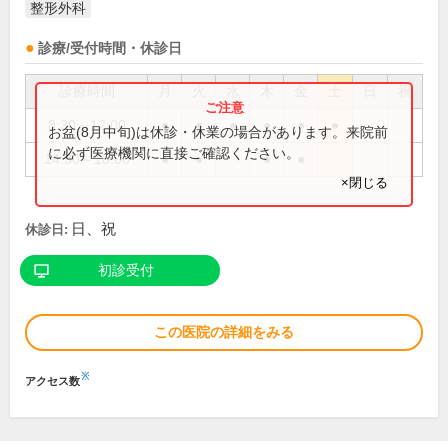
整形外科
診療/受付時間・休診日
診療時間
月
火
水
木
金
土
日
祝
8:30～12:00
●
●
●
●
●
●
お盆(8月中旬)は休診・休業の場合があります。来院前
に必ず医療機関に直接ご確認ください。
14:30～18:00
●
●
●
●
×閉じる
日、祝
休診日:
初診受付
この医院の詳細をみる
※
アクセス数