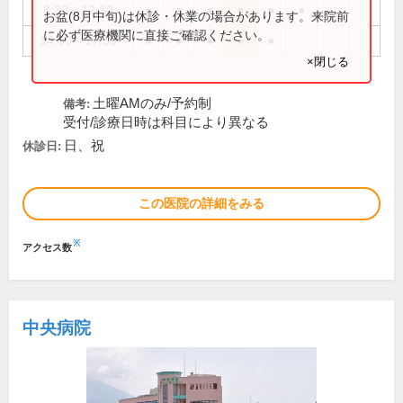
8:30～12:30
●
●
●
●
●
●
お盆(8月中旬)は休診・休業の場合があります。来院前
に必ず医療機関に直接ご確認ください。
14:00～17:30
●
●
●
●
●
×閉じる
土曜AMのみ/予約制
備考:
受付/診療日時は科目により異なる
日、祝
休診日:
この医院の詳細をみる
※
アクセス数
中央病院