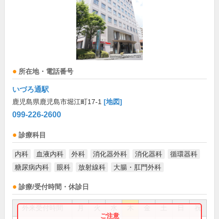
所在地・電話番号
いづろ通駅
鹿児島県鹿児島市堀江町17-1
[地図]
099-226-2600
診療科目
内科
血液内科
外科
消化器外科
消化器科
循環器科
糖尿病内科
眼科
放射線科
大腸・肛門外科
診療/受付時間・休診日
外来受付時間
月
火
水
木
金
土
日
祝