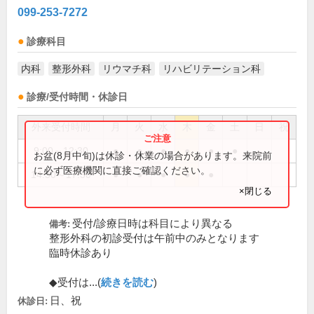
099-253-7272
診療科目
内科
整形外科
リウマチ科
リハビリテーション科
診療/受付時間・休診日
外来受付時間
月
火
水
木
金
土
日
祝
9:00～12:30
●
●
●
●
●
●
お盆(8月中旬)は休診・休業の場合があります。来院前
に必ず医療機関に直接ご確認ください。
14:30～17:30
●
●
●
●
●
×閉じる
受付/診療日時は科目により異なる
備考:
整形外科の初診受付は午前中のみとなります
臨時休診あり
◆受付は...(
続きを読む
)
日、祝
休診日: