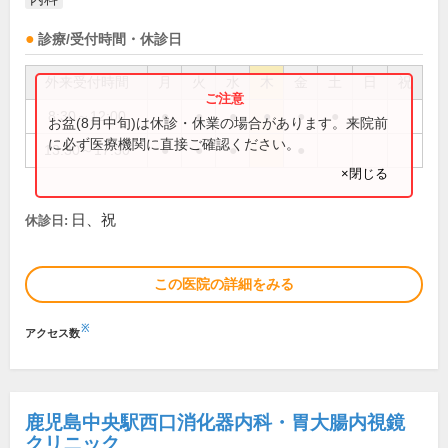
診療/受付時間・休診日
外来受付時間
月
火
水
木
金
土
日
祝
8:30～12:00
●
●
●
●
●
●
お盆(8月中旬)は休診・休業の場合があります。来院前
に必ず医療機関に直接ご確認ください。
13:30～17:30
●
●
●
●
×閉じる
日、祝
休診日:
この医院の詳細をみる
※
アクセス数
鹿児島中央駅西口消化器内科・胃大腸内視鏡
クリニック