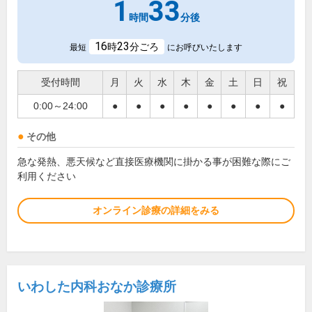
1
33
時間
分後
16
23
時
分ごろ
最短
にお呼びいたします
受付時間
月
火
水
木
金
土
日
祝
0:00～24:00
●
●
●
●
●
●
●
●
その他
急な発熱、悪天候など直接医療機関に掛かる事が困難な際にご
利用ください
オンライン診療の詳細をみる
いわした内科おなか診療所