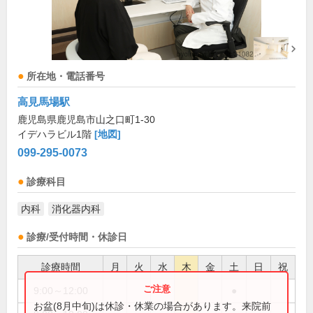
所在地・電話番号
高見馬場駅
鹿児島県鹿児島市山之口町1-30
イデハラビル1階
[地図]
099-295-0073
診療科目
内科
消化器内科
診療/受付時間・休診日
診療時間
月
火
水
木
金
土
日
祝
9:00～12:00
●
お盆(8月中旬)は休診・休業の場合があります。来院前