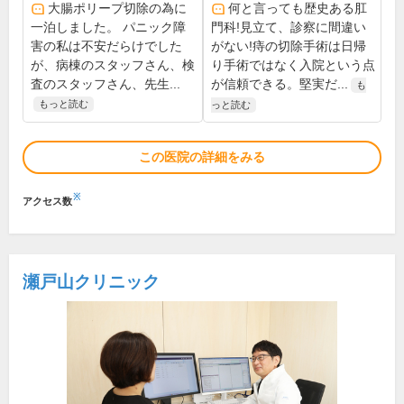
大腸ポリープ切除の為に
何と言っても歴史ある肛
一泊しました。 パニック障
門科!見立て、診察に間違い
害の私は不安だらけでした
がない!痔の切除手術は日帰
が、病棟のスタッフさん、検
り手術ではなく入院という点
査のスタッフさん、先生...
が信頼できる。堅実だ...
も
もっと読む
っと読む
この医院の詳細をみる
※
アクセス数
瀬戸山クリニック