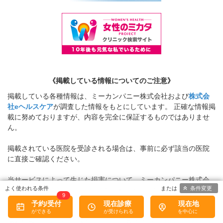
《掲載している情報についてのご注意》
掲載している各種情報は、ミーカンパニー株式会社および
株式会
社eヘルスケア
が調査した情報をもとにしています。 正確な情報掲
載に努めておりますが、内容を完全に保証するものではありませ
ん。
掲載されている医院を受診される場合は、事前に必ず該当の医院
に直接ご確認ください。
当サービスによって生じた損害について、ミーカンパニー株式会
条件変更
社および
株式会社eヘルスケア
ではその賠償の責任を一切負わない
9
ものとします。
予約/受付
現在診療
現在地
掲載情報に誤りがある場合には、お手数ですが、
お問い合わせフ