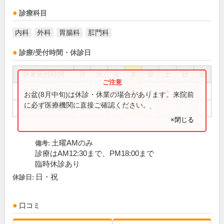
診療科目
内科
外科
胃腸科
肛門科
診療/受付時間・休診日
外来受付時間
月
火
水
木
金
土
日
祝
8:30～11:30
●
●
●
●
●
●
お盆(8月中旬)は休診・休業の場合があります。来院前
に必ず医療機関に直接ご確認ください。
14:00～17:30
●
●
●
●
●
×閉じる
土曜AMのみ
備考:
診療はAM12:30まで、PM18:00まで
臨時休診あり
日・祝
休診日:
口コミ