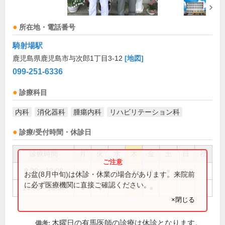
所在地・電話番号
騎射場駅
鹿児島県鹿児島市与次郎1丁目3-12
[地図]
099-251-6336
診療科目
内科
消化器科
腫瘍内科
リハビリテーション科
診療/受付時間・休診日
診療時間
月
火
水
木
金
土
日
祝
9:00～13:00
●
●
●
●
●
●
お盆(8月中旬)は休診・休業の場合があります。来院前
に必ず医療機関に直接ご確認ください。
14:00～18:00
●
●
●
●
×閉じる
木曜日の有馬医師の診療は休診となります。
備考: