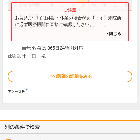
外来受付時間
月
火
水
木
金
土
日
祝
8:30～13:00
●
●
●
●
●
●
お盆(8月中旬)は休診・休業の場合があります。来院前
に必ず医療機関に直接ご確認ください。
14:00～17:30
●
●
●
●
●
●
×閉じる
救急は 365日24時間対応
備考:
土、日、祝
休診日:
この医院の詳細をみる
※
アクセス数
別の条件で検索