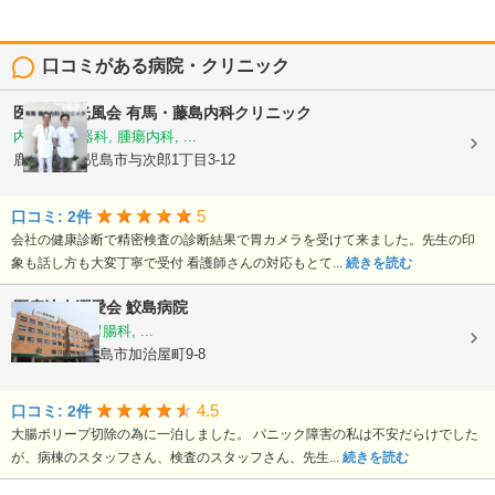
口コミがある病院・クリニック
医療法人光風会
有馬・藤島内科クリニック
内科, 消化器科, 腫瘍内科, ...
鹿児島県鹿児島市与次郎1丁目3-12
5
口コミ: 2件
会社の健康診断で精密検査の診断結果で胃カメラを受けて来ました。先生の印
象も話し方も大変丁寧で受付 看護師さんの対応もとて...
続きを読む
医療法人潤愛会
鮫島病院
内科, 外科, 胃腸科, ...
鹿児島県鹿児島市加治屋町9-8
4.5
口コミ: 2件
大腸ポリープ切除の為に一泊しました。 パニック障害の私は不安だらけでした
が、病棟のスタッフさん、検査のスタッフさん、先生...
続きを読む