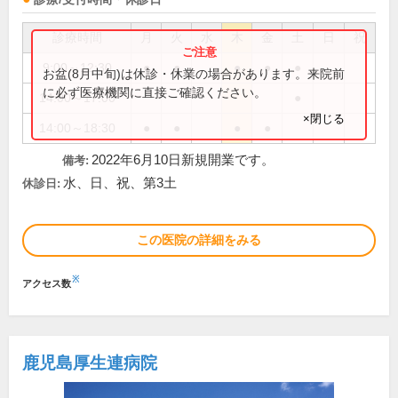
診療時間
月
火
水
木
金
土
日
祝
9:00～12:30
●
●
●
●
●
お盆(8月中旬)は休診・休業の場合があります。来院前
に必ず医療機関に直接ご確認ください。
14:00～17:00
●
×閉じる
14:00～18:30
●
●
●
●
2022年6月10日新規開業です。
備考:
水、日、祝、第3土
休診日:
この医院の詳細をみる
※
アクセス数
鹿児島厚生連病院