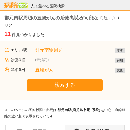
病院なび
人で選べる医院検索
郡元南駅周辺の直腸がんの治療/対応が可能な
病院・クリニ
ック
11
件見つかりました
郡元南駅周辺
エリア/駅
変更
(未指定)
診療科目
追加
直腸がん
詳細条件
変更
検索する
※このページの医療機関・薬局は
郡元南駅(鹿児島市電1系統)
を中心に直線距
離の近い順で表示されています