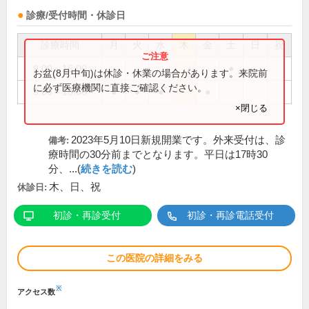
診療/受付時間・休診日
診療時間
月
火
水
木
金
土
日
祝
9:00～16:00
●
お盆(8月中旬)は休診・休業の場合があります。来院前
に必ず医療機関に直接ご確認ください。
9:00～18:00
●
●
●
●
×閉じる
2023年5月10日新規開業です。外来受付は、診
備考:
療時間の30分前までとなります。平日は17時30
分、...(
続きを読む
)
木、日、祝
休診日:
初診・再診受付
初診・再診電話受付
この医院の詳細をみる
※
アクセス数