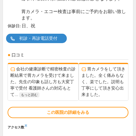
胃カメラ・エコー検査は事前にご予約をお願い致し
ます。
日、祝
休診日:
初診・再診電話受付
口コミ
会社の健康診断で精密検査の診
胃カメラをして頂き
断結果で胃カメラを受けて来まし
ました。全く痛みもな
た。先生の印象も話し方も大変丁
く、楽でした。説明も
寧で受付 看護師さんの対応もと
丁寧にして頂き安心出
て...
来ました。
もっと読む
この医院の詳細をみる
※
アクセス数