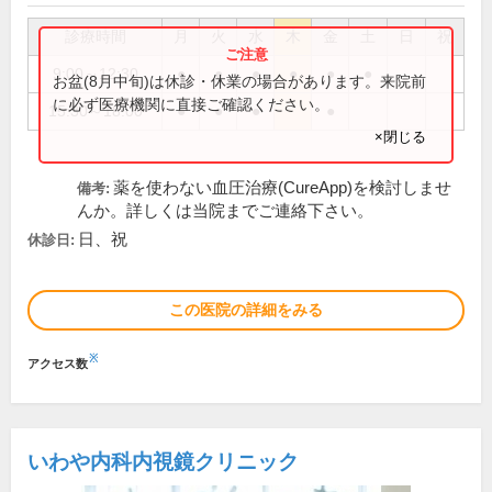
診療時間
月
火
水
木
金
土
日
祝
9:00～12:30
●
●
●
●
●
●
お盆(8月中旬)は休診・休業の場合があります。来院前
に必ず医療機関に直接ご確認ください。
15:30～18:00
●
●
●
●
×閉じる
薬を使わない血圧治療(CureApp)を検討しませ
備考:
んか。詳しくは当院までご連絡下さい。
日、祝
休診日:
この医院の詳細をみる
※
アクセス数
いわや内科内視鏡クリニック