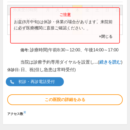
外来受付時間
月
火
水
木
金
土
日
祝
8:00～11:30
●
●
●
●
●
●
お盆(8月中旬)は休診・休業の場合があります。来院前
に必ず医療機関に直接ご確認ください。
13:00～17:00
●
●
●
●
●
×閉じる
診療時間|午前8:30～12:00、午後14:00～17:00
備考:
当院は診療予約専用ダイヤルを設置し...(
続きを読む
)
日、祝(但し急患は常時受付)
休診日:
初診・再診電話受付
この医院の詳細をみる
※
アクセス数