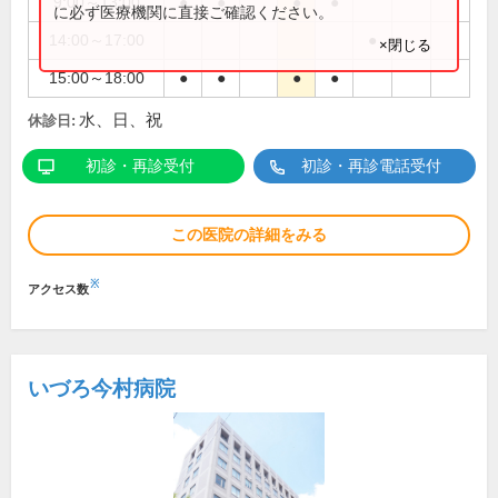
9:00～13:00
●
●
●
●
に必ず医療機関に直接ご確認ください。
14:00～17:00
●
×閉じる
15:00～18:00
●
●
●
●
水、日、祝
休診日:
初診・再診受付
初診・再診電話受付
この医院の詳細をみる
※
アクセス数
いづろ今村病院