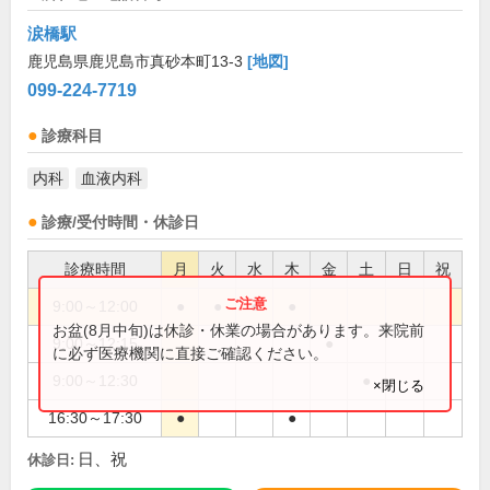
涙橋駅
鹿児島県鹿児島市真砂本町13-3
[地図]
099-224-7719
診療科目
内科
血液内科
診療/受付時間・休診日
診療時間
月
火
水
木
金
土
日
祝
9:00～12:00
●
●
●
●
お盆(8月中旬)は休診・休業の場合があります。来院前
9:00～12:15
●
に必ず医療機関に直接ご確認ください。
9:00～12:30
●
×閉じる
16:30～17:30
●
●
日、祝
休診日: