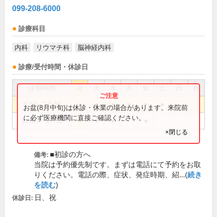
099-208-6000
診療科目
内科
リウマチ科
脳神経内科
診療/受付時間・休診日
診療時間
月
火
水
木
金
土
日
祝
8:30～12:30
●
●
●
●
●
●
お盆(8月中旬)は休診・休業の場合があります。来院前
に必ず医療機関に直接ご確認ください。
14:30～17:30
●
●
●
●
×閉じる
■初診の方へ
備考:
当院は予約優先制です。まずは電話にて予約をお取
りください。電話の際、症状、発症時期、紹...(
続き
を読む
)
日、祝
休診日: