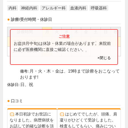
内科
神経内科
アレルギー科
血液内科
呼吸器科
診療/受付時間・休診日
診療時間
月
火
水
木
金
土
日
祝
9:00～12:00
●
●
●
●
●
●
お盆(8月中旬)は休診・休業の場合があります。来院前
に必ず医療機関に直接ご確認ください。
14:00～19:00
●
●
●
●
×閉じる
月・火・木・金は、19時まで診療をおこなって
備考:
おります!
日、祝
休診日:
口コミ
本日初診でお世話に
はじめてでしたが、頭痛、肩
なりました。病歴病状を
凝りがひどくて受診しました。
お話して的確な診断を頂
検査もしてもらい、痛みについ