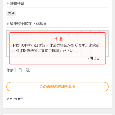
診療科目
内科
診療/受付時間・休診日
外来受付時間
月
火
水
木
金
土
日
祝
8:30～12:00
●
●
●
●
●
●
お盆(8月中旬)は休診・休業の場合があります。来院前
に必ず医療機関に直接ご確認ください。
13:30～17:30
●
●
●
●
×閉じる
日、祝
休診日:
この医院の詳細をみる
※
アクセス数