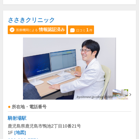
ささきクリニック
情報認証済み
1
医療機関による
口コミ
件
所在地・電話番号
騎射場駅
鹿児島県鹿児島市鴨池2丁目10番21号
1F
[地図]