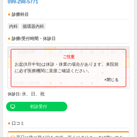
099-298-5771
診療科目
内科
循環器内科
診療/受付時間・休診日
診療時間
月
火
水
木
金
土
日
祝
9:00～12:30
●
●
●
●
●
お盆(8月中旬)は休診・休業の場合があります。来院前
に必ず医療機関に直接ご確認ください。
14:00～16:00
●
×閉じる
14:00～18:00
●
●
●
●
水、日、祝
休診日:
初診受付
口コミ