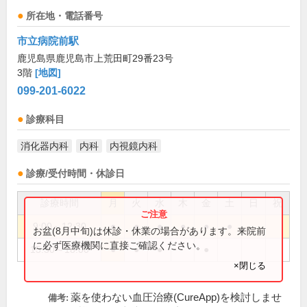
所在地・電話番号
市立病院前駅
鹿児島県鹿児島市上荒田町29番23号
3階
[地図]
099-201-6022
診療科目
消化器内科
内科
内視鏡内科
診療/受付時間・休診日
診療時間
月
火
水
木
金
土
日
祝
9:00～12:30
●
●
●
●
●
●
お盆(8月中旬)は休診・休業の場合があります。来院前
に必ず医療機関に直接ご確認ください。
15:30～18:00
●
●
●
●
×閉じる
薬を使わない血圧治療(CureApp)を検討しませ
備考: