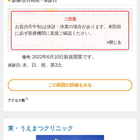
診療/受付時間・休診日
診療時間
月
火
水
木
金
土
日
祝
9:00～12:30
●
●
●
●
●
お盆(8月中旬)は休診・休業の場合があります。来院前
に必ず医療機関に直接ご確認ください。
14:00～17:00
●
×閉じる
14:00～18:30
●
●
●
●
2022年6月10日新規開業です。
備考:
水、日、祝、第3土
休診日:
この医院の詳細をみる
※
アクセス数
東・うえまつクリニック