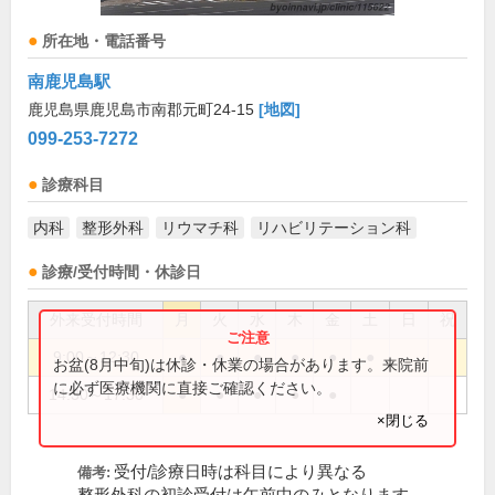
所在地・電話番号
南鹿児島駅
鹿児島県鹿児島市南郡元町24-15
[地図]
099-253-7272
診療科目
内科
整形外科
リウマチ科
リハビリテーション科
診療/受付時間・休診日
外来受付時間
月
火
水
木
金
土
日
祝
9:00～12:30
●
●
●
●
●
●
お盆(8月中旬)は休診・休業の場合があります。来院前
に必ず医療機関に直接ご確認ください。
14:30～17:30
●
●
●
●
●
×閉じる
受付/診療日時は科目により異なる
備考: