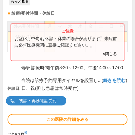
もっと見る
診療/受付時間・休診日
外来受付時間
月
火
水
木
金
土
日
祝
8:00～11:30
●
●
●
●
●
●
お盆(8月中旬)は休診・休業の場合があります。来院前
に必ず医療機関に直接ご確認ください。
13:00～17:00
●
●
●
●
●
×閉じる
診療時間|午前8:30～12:00、午後14:00～17:00
備考:
当院は診療予約専用ダイヤルを設置し...(
続きを読む
)
日、祝(但し急患は常時受付)
休診日:
初診・再診電話受付
この医院の詳細をみる
※
アクセス数