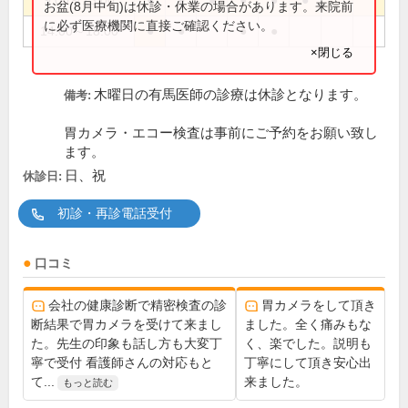
9:00～13:00
●
●
●
●
●
●
お盆(8月中旬)は休診・休業の場合があります。来院前
に必ず医療機関に直接ご確認ください。
14:00～18:00
●
●
●
●
×閉じる
木曜日の有馬医師の診療は休診となります。
備考:
胃カメラ・エコー検査は事前にご予約をお願い致し
ます。
日、祝
休診日:
初診・再診電話受付
口コミ
会社の健康診断で精密検査の診
胃カメラをして頂き
断結果で胃カメラを受けて来まし
ました。全く痛みもな
た。先生の印象も話し方も大変丁
く、楽でした。説明も
寧で受付 看護師さんの対応もと
丁寧にして頂き安心出
て...
来ました。
もっと読む