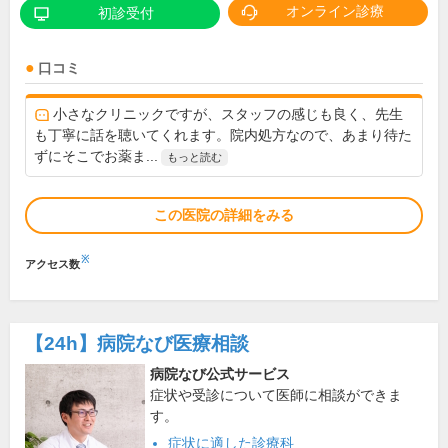
オンライン診療
初診受付
口コミ
小さなクリニックですが、スタッフの感じも良く、先生
も丁寧に話を聴いてくれます。院内処方なので、あまり待た
ずにそこでお薬ま...
もっと読む
この医院の詳細をみる
※
アクセス数
【24h】
病院なび医療相談
病院なび公式サービス
症状や受診について医師に相談ができま
す。
症状に適した診療科