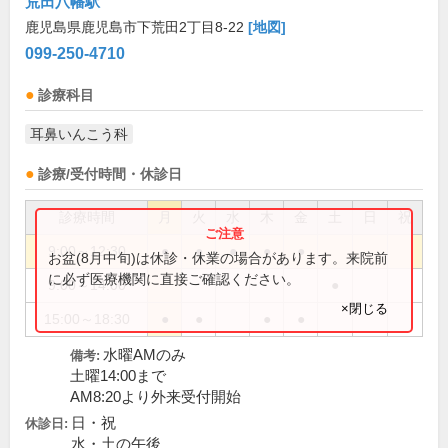
荒田八幡駅
鹿児島県鹿児島市下荒田2丁目8-22
[地図]
099-250-4710
診療科目
耳鼻いんこう科
診療/受付時間・休診日
診療時間
月
火
水
木
金
土
日
祝
9:00～12:30
●
●
●
●
●
お盆(8月中旬)は休診・休業の場合があります。来院前
に必ず医療機関に直接ご確認ください。
9:00～14:00
●
×閉じる
15:00～18:30
●
●
●
●
水曜AMのみ
備考:
土曜14:00まで
AM8:20より外来受付開始
日・祝
休診日:
水・土の午後