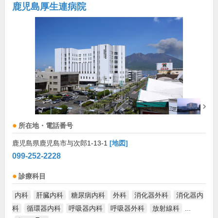
鹿児島厚生連病院
所在地・電話番号
鹿児島県鹿児島市与次郎1-13-1
[地図]
099-252-2228
診療科目
内科
肝臓内科
糖尿病内科
外科
消化器外科
消化器内
科
循環器内科
呼吸器内科
呼吸器外科
放射線科
...