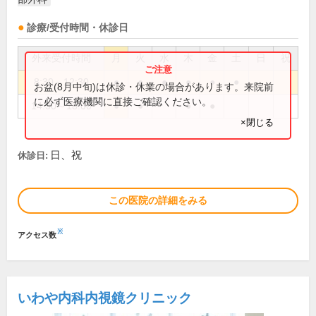
診療/受付時間・休診日
外来受付時間
月
火
水
木
金
土
日
祝
8:30～12:30
●
●
●
●
●
●
お盆(8月中旬)は休診・休業の場合があります。来院前
に必ず医療機関に直接ご確認ください。
14:30～18:00
●
●
●
●
×閉じる
日、祝
休診日:
この医院の詳細をみる
※
アクセス数
いわや内科内視鏡クリニック