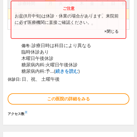
診療時間
月
火
水
木
金
土
日
祝
9:00～13:00
●
●
●
●
●
●
お盆(8月中旬)は休診・休業の場合があります。来院前
に必ず医療機関に直接ご確認ください。
14:00～18:30
●
●
●
●
×閉じる
診療日時は科目により異なる
備考:
臨時休診あり
木曜日午後休診
糖尿病内科:火曜日午後休診
糖尿病内科:予...(
続きを読む
)
日、祝、 土曜午後
休診日:
この医院の詳細をみる
※
アクセス数