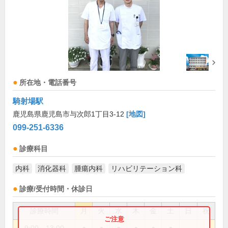
所在地・電話番号
騎射場駅
鹿児島県鹿児島市与次郎1丁目3-12
[地図]
099-251-6336
診療科目
内科
消化器科
腫瘍内科
リハビリテーション科
診療/受付時間・休診日
診療時間
月
火
水
木
金
土
日
祝