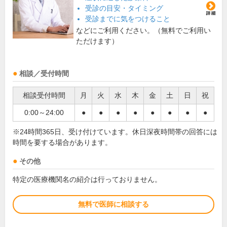
受診の目安・タイミング
受診までに気をつけること
などにご利用ください。（無料でご利用い
ただけます）
相談／受付時間
相談受付時間
月
火
水
木
金
土
日
祝
0:00～24:00
●
●
●
●
●
●
●
●
※24時間365日、受け付けています。休日深夜時間帯の回答には
時間を要する場合があります。
その他
特定の医療機関名の紹介は行っておりません。
無料で医師に相談する