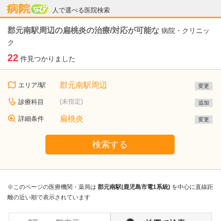
病院なび
人で選べる医院検索
郡元南駅周辺の扁桃炎の治療/対応が可能な
病院・クリニッ
ク
22
件見つかりました
郡元南駅周辺
エリア/駅
変更
(未指定)
診療科目
追加
扁桃炎
詳細条件
変更
検索する
※このページの医療機関・薬局は
郡元南駅(鹿児島市電1系統)
を中心に直線距
離の近い順で表示されています