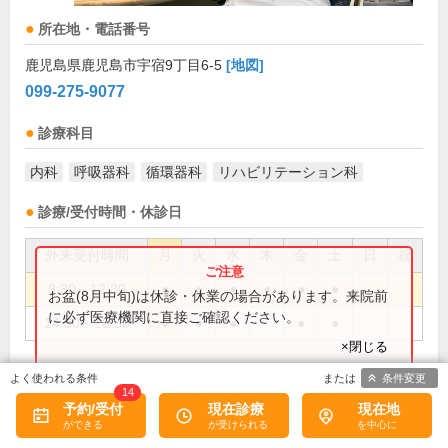
所在地・電話番号
鹿児島県鹿児島市宇宿9丁目6-5
[地図]
099-275-9077
診療科目
内科
呼吸器科
循環器科
リハビリテーション科
診療/受付時間・休診日
外来受付時間
月
火
水
木
金
土
日
祝
8:30～12:30
●
●
●
●
●
●
お盆(8月中旬)は休診・休業の場合があります。来院前
に必ず医療機関に直接ご確認ください。
14:30～18:30
●
●
●
●
●
×閉じる
条件変更
日、祝 、木曜日午後、お盆、年末年始
休診日:
14
予約/受付
現在診療
現在地