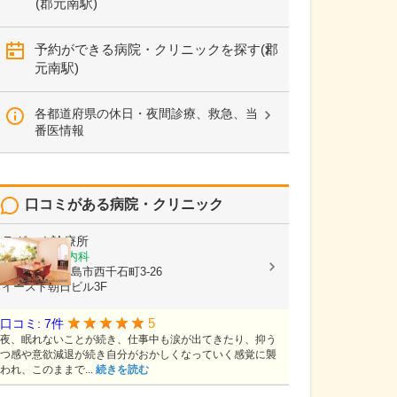
(郡元南駅)
予約ができる病院・クリニックを探す(郡
元南駅)
各都道府県の休日・夜間診療、救急、当
番医情報
口コミがある病院・クリニック
ラグーナ診療所
精神科, 心療内科
鹿児島県鹿児島市西千石町3-26
イースト朝日ビル3F
5
口コミ: 7件
夜、眠れないことが続き、仕事中も涙が出てきたり、抑う
つ感や意欲減退が続き自分がおかしくなっていく感覚に襲
われ、このままで...
続きを読む