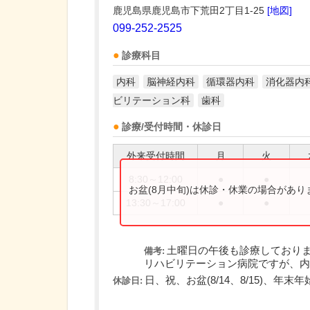
鹿児島県鹿児島市下荒田2丁目1-25
[地図]
099-252-2525
診療科目
内科
脳神経内科
循環器内科
消化器内
ビリテーション科
歯科
診療/受付時間・休診日
外来受付時間
月
火
8:30～12:00
●
●
お盆(8月中旬)は休診・休業の場合があ
13:30～17:00
●
●
土曜日の午後も診療しており
備考:
リハビリテーション病院ですが、内科
日、祝、お盆(8/14、8/15)、年末年始(1
休診日: