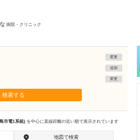
能な
病院・クリニック
変更
追加
変更
検索する
新潟県新潟市西区
五十川内科医院
島市電1系統)
を中心に直線距離の近い順で表示されています
五十川 正人
院長
取材記事
日々の診療で心がけていることはありますか?
地図で検索