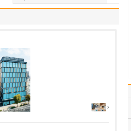
一人ひとりの患者さんに
真摯に向き合い、ていね
いに診療することを心が
けています。特に、病気
や検査結果の説明につい
ては「わかりやすさ」が
何よりも重要だと考えて
います。というのも、当
院を受診される患者さん
の…
>>記事全文を読む