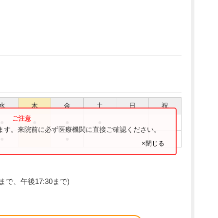
水
木
金
土
日
祝
●
●
●
●
ります。来院前に必ず医療機関に直接ご確認ください。
●
●
×閉じる
まで、午後17:30まで)