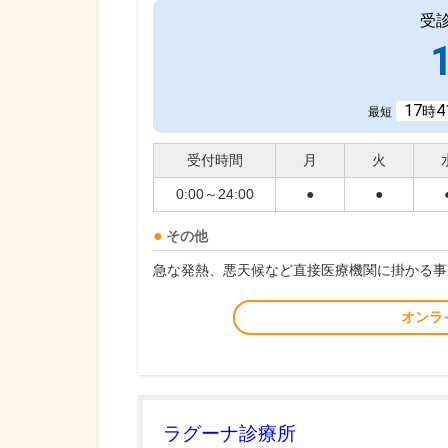
受
17
4
時
最短
受付時間
月
火
0:00～24:00
●
●
その他
急な発熱、悪天候など直接医療機関に掛かる事
オンラ
ラグーナ診療所