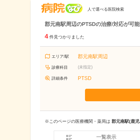
病院なび
人で選べる医院検索
郡元南駅周辺のPTSDの治療/対応が可
4
件見つかりました
郡元南駅周辺
エリア/駅
(未指定)
診療科目
PTSD
詳細条件
※このページの医療機関・薬局は
郡元南駅(鹿児
一覧表示