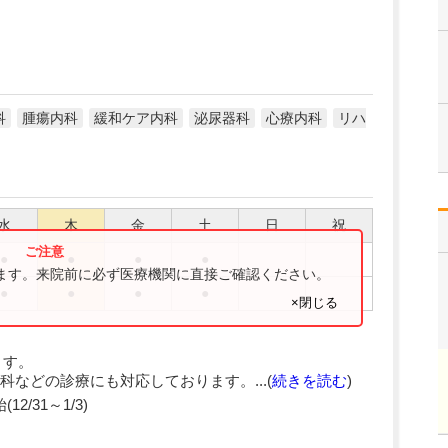
科
腫瘍内科
緩和ケア内科
泌尿器科
心療内科
リハ
水
木
金
土
日
祝
●
●
●
●
ります。来院前に必ず医療機関に直接ご確認ください。
●
●
●
●
×閉じる
ます。
などの診療にも対応しております。...(
続きを読む
)
2/31～1/3)