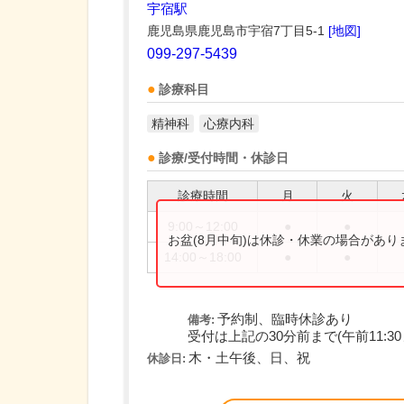
宇宿駅
鹿児島県鹿児島市宇宿7丁目5-1
[地図]
099-297-5439
診療科目
精神科
心療内科
診療/受付時間・休診日
診療時間
月
火
9:00～12:00
●
●
お盆(8月中旬)は休診・休業の場合があ
14:00～18:00
●
●
予約制、臨時休診あり
備考:
受付は上記の30分前まで(午前11:30
木・土午後、日、祝
休診日: