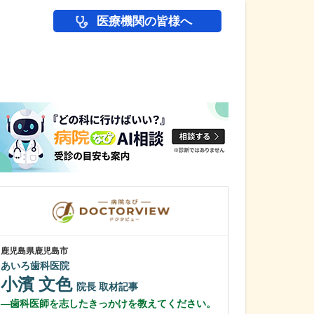
医療機関の皆様へ
医師(ドクター)の
鹿児島県鹿児島市
鹿児島県鹿児島市
あいろ歯科医院
緑ヶ丘クリニッ
新田 翔
小濱 文色
院長
院長
取材記事
桂 久和
歯科医師を志したきっかけを教えてください。
医師