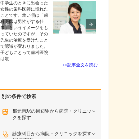
中学生のときに出会った
貴院の診療内容
女性の歯科医師に憧れた
内科・小児科・
ことです。幼い頃は「歯
を掲げ、地域に
科医師は男性がする仕
総合的な診療を
事」というイメージをも
ます。風邪や生
っていたのですが、その
といった一般内
先生の治療を受けたこと
から、外傷や関
で認識が変わりました。
の痛みなどの整
子どもにとって歯科医院
な症状まで幅広
は敬…
ており、お子さ
>>記事全文を読む
高…
別の条件で検索
郡元南駅の周辺駅から病院・クリニッ
クを探す
診療科目から病院・クリニックを探す