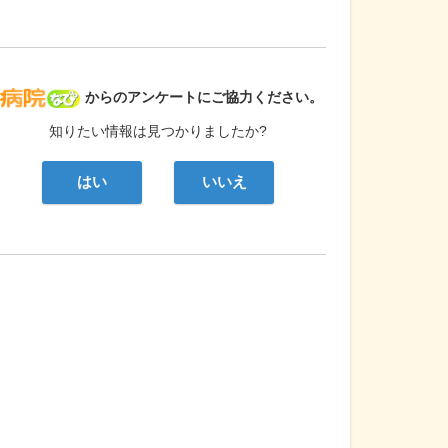
病院なび
からのアンケートにご協力ください。
知りたい情報は見つかりましたか?
はい
いいえ