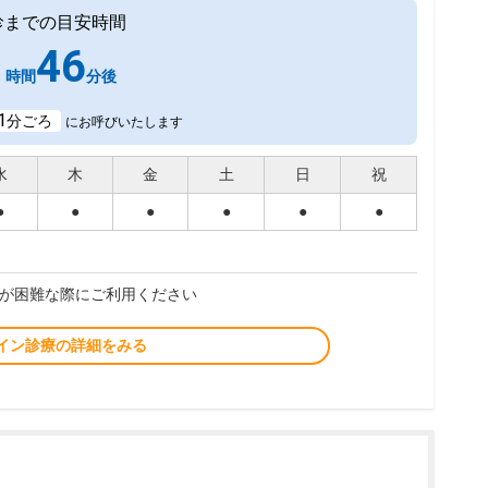
診までの目安時間
1
46
時間
分後
1
分ごろ
にお呼びいたします
水
木
金
土
日
祝
●
●
●
●
●
●
が困難な際にご利用ください
イン診療の詳細をみる