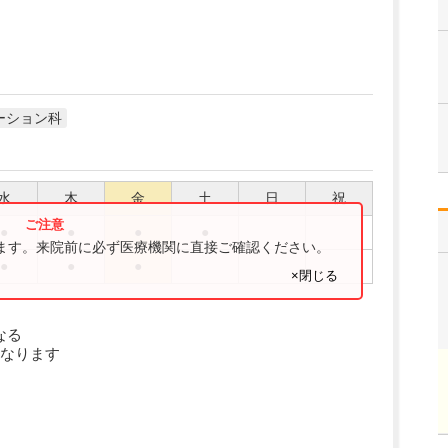
ーション科
水
木
金
土
日
祝
●
●
●
●
ります。来院前に必ず医療機関に直接ご確認ください。
●
●
●
×閉じる
なる
なります