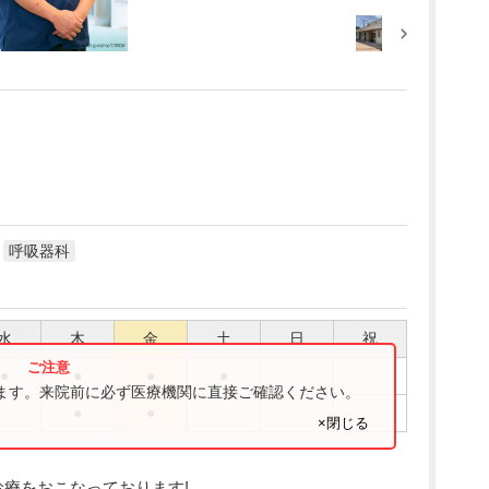
呼吸器科
水
木
金
土
日
祝
●
●
●
●
ります。来院前に必ず医療機関に直接ご確認ください。
●
●
×閉じる
診療をおこなっております!