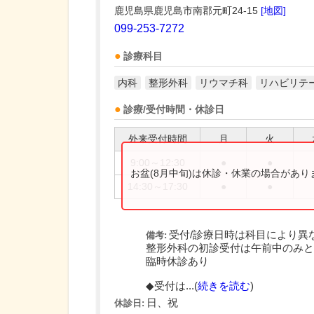
鹿児島県鹿児島市南郡元町24-15
[地図]
099-253-7272
診療科目
内科
整形外科
リウマチ科
リハビリテ
診療/受付時間・休診日
外来受付時間
月
火
9:00～12:30
●
●
お盆(8月中旬)は休診・休業の場合があ
14:30～17:30
●
●
受付/診療日時は科目により異
備考:
整形外科の初診受付は午前中のみと
臨時休診あり
◆受付は...(
続きを読む
)
日、祝
休診日: