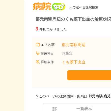
病院なび
人で選べる医院検索
郡元南駅周辺のくも膜下出血の治療/対
3
件見つかりました
郡元南駅周辺
エリア/駅
(未指定)
診療科目
くも膜下出血
詳細条件
※このページの医療機関・薬局は
郡元南駅(鹿児
一覧表示