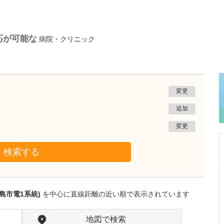
応が可能な
病院・クリニック
変更
追加
変更
検索する
鹿児島県鹿児島市
あいろ歯科医院
島市電1系統)
を中心に直線距離の近い順で表示されています
小濱 文色
院長
取材記事
歯科医師を志したきっかけを教えてください。
地図で検索