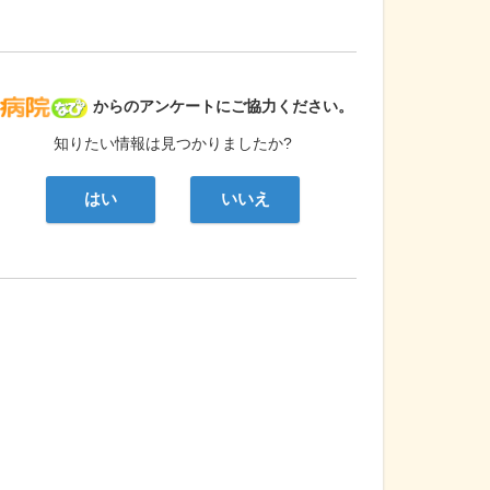
病院なび
からのアンケートにご協力ください。
知りたい情報は見つかりましたか?
はい
いいえ