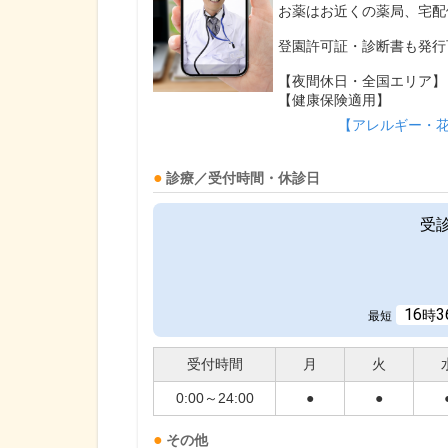
お薬はお近くの薬局、宅配
登園許可証・診断書も発行
【夜間休日・全国エリア】
【健康保険適用】
【アレルギー・
診療／受付時間・休診日
受
16
3
時
最短
受付時間
月
火
0:00～24:00
●
●
その他