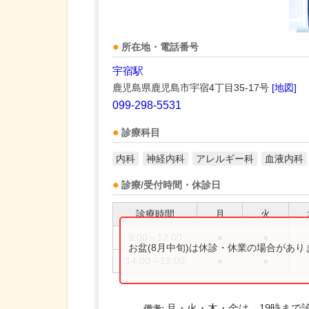
所在地・電話番号
宇宿駅
鹿児島県鹿児島市宇宿4丁目35-17号
[地図]
099-298-5531
診療科目
内科
神経内科
アレルギー科
血液内科
診療/受付時間・休診日
診療時間
月
火
9:00～12:00
●
●
お盆(8月中旬)は休診・休業の場合があ
14:00～19:00
●
●
月・火・木・金は、19時まで
備考: