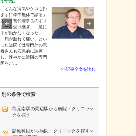
ですね。
貴院の診療内容
「どんな病気やケガも拒
内科・小児科・
まずに年中無休で診る」
を掲げ、地域に
という初代理事長のポリ
総合的な診療を
シーを受け継ぎ、「急に
ます。風邪や生
手が動かなくなった」
といった一般内
「頬が腫れて痛い」とい
から、外傷や関
った当院では専門外の患
の痛みなどの整
者さんも応急的に診療
な症状まで幅広
し、速やかに近隣の専門
ており、お子さ
医をご…
高…
>>記事全文を読む
別の条件で検索
郡元南駅の周辺駅から病院・クリニッ
クを探す
診療科目から病院・クリニックを探す