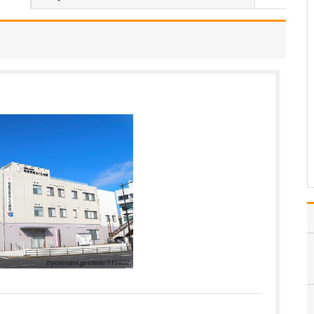
中学生のときに出会った
女性の歯科医師に憧れた
ことです。幼い頃は「歯
科医師は男性がする仕
事」というイメージをも
っていたのですが、その
先生の治療を受けたこと
で認識が変わりました。
子どもにとって歯科医院
は敬…
>>記事全文を読む