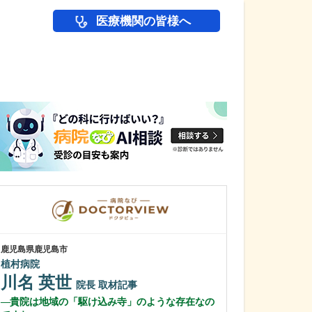
医療機関の皆様へ
医師(ドクター)の
鹿児島県鹿児島市
鹿児島県鹿児島市
植村病院
緑ヶ丘クリニッ
新田 翔
川名 英世
院長
院長
取材記事
桂 久和
貴院は地域の「駆け込み寺」のような存在なの
医師