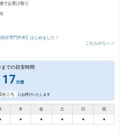
便でお受け取り
可
花粉症専門外来】はじめました！
こちらから＞＞
診までの目安時間
17
分後
6
分ごろ
にお呼びいたします
水
木
金
土
日
祝
●
●
●
●
●
●