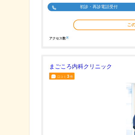
初診・再診電話受付
こ
※
アクセス数
まごころ内科クリニック
3
口コミ
件