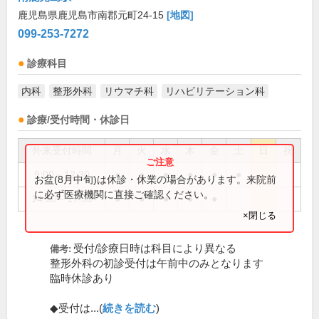
鹿児島県鹿児島市南郡元町24-15
[地図]
099-253-7272
診療科目
内科
整形外科
リウマチ科
リハビリテーション科
診療/受付時間・休診日
外来受付時間
月
火
水
木
金
土
日
祝
9:00～12:30
●
●
●
●
●
●
お盆(8月中旬)は休診・休業の場合があります。来院前
に必ず医療機関に直接ご確認ください。
14:30～17:30
●
●
●
●
●
×閉じる
受付/診療日時は科目により異なる
備考:
整形外科の初診受付は午前中のみとなります
臨時休診あり
◆受付は...(
続きを読む
)