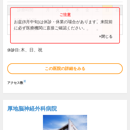
診療時間
月
火
水
木
金
土
日
祝
9:00～13:30
●
●
●
●
●
お盆(8月中旬)は休診・休業の場合があります。来院前
に必ず医療機関に直接ご確認ください。
15:00～19:00
●
●
●
●
●
×閉じる
木、日、祝
休診日:
この医院の詳細をみる
※
アクセス数
厚地脳神経外科病院