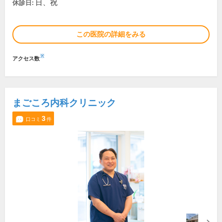
日、祝
休診日:
この医院の詳細をみる
※
アクセス数
まごころ内科クリニック
3
口コミ
件