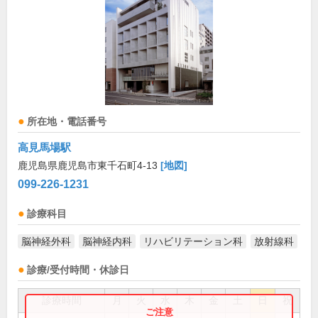
所在地・電話番号
高見馬場駅
鹿児島県鹿児島市東千石町4-13
[地図]
099-226-1231
診療科目
脳神経外科
脳神経内科
リハビリテーション科
放射線科
診療/受付時間・休診日
診療時間
月
火
水
木
金
土
日
祝