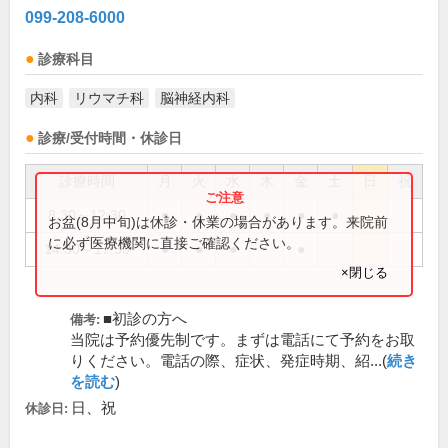
099-208-6000
診療科目
内科
リウマチ科
脳神経内科
診療/受付時間・休診日
診療時間
月
火
水
木
金
土
日
祝
8:30～12:30
●
●
●
●
●
●
お盆(8月中旬)は休診・休業の場合があります。来院前
に必ず医療機関に直接ご確認ください。
14:30～17:30
●
●
●
●
×閉じる
■初診の方へ
備考:
当院は予約優先制です。まずは電話にて予約をお取
りください。電話の際、症状、発症時期、紹...(
続き
を読む
)
日、祝
休診日: