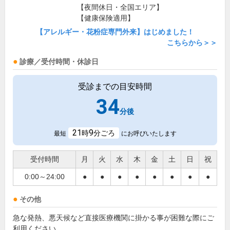
【夜間休日・全国エリア】
【健康保険適用】
【アレルギー・花粉症専門外来】はじめました！
こちらから＞＞
診療／受付時間・休診日
受診までの目安時間
34
分後
21
9
時
分ごろ
最短
にお呼びいたします
受付時間
月
火
水
木
金
土
日
祝
0:00～24:00
●
●
●
●
●
●
●
●
その他
急な発熱、悪天候など直接医療機関に掛かる事が困難な際にご
利用ください