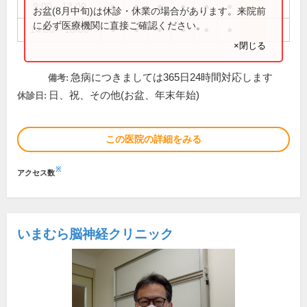
9:00～13:00
●
●
●
●
●
●
お盆(8月中旬)は休診・休業の場合があります。来院前
に必ず医療機関に直接ご確認ください。
14:00～18:00
●
●
●
●
●
●
×閉じる
急病につきましては365日24時間対応します
備考:
日、祝、その他(お盆、年末年始)
休診日:
この医院の詳細をみる
※
アクセス数
いまむら脳神経クリニック