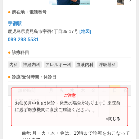
所在地・電話番号
宇宿駅
鹿児島県鹿児島市宇宿4丁目35-17号
[地図]
099-298-5531
診療科目
内科
神経内科
アレルギー科
血液内科
呼吸器科
診療/受付時間・休診日
診療時間
月
火
水
木
金
土
日
祝
9:00～12:00
●
●
●
●
●
●
お盆(8月中旬)は休診・休業の場合があります。来院前
に必ず医療機関に直接ご確認ください。
14:00～19:00
●
●
●
●
×閉じる
月・火・木・金は、19時まで診療をおこなって
備考: