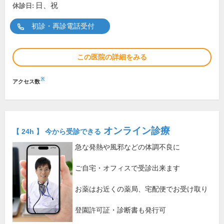
日、祝
休診日:
初診・再診電話受付
この医院の詳細をみる
※
アクセス数
オンライン診療
【 24h 】 今から受診できる
急な発熱や風邪などの体調不良に
ご自宅・オフィスで受診出来ます
お薬はお近くの薬局、宅配便でお受け取り
登園許可証・診断書も発行可