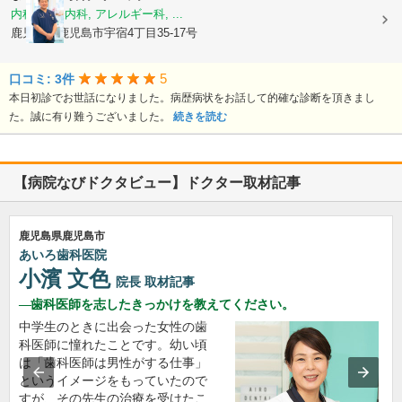
内科, 神経内科, アレルギー科, ...
鹿児島県鹿児島市宇宿4丁目35-17号
5
口コミ: 3件
本日初診でお世話になりました。病歴病状をお話して的確な診断を頂きまし
た。誠に有り難うございました。
続きを読む
【病院なびドクタビュー】ドクター取材記事
鹿児島県鹿児島市
あいろ歯科医院
小濱 文色
院長
取材記事
歯科医師を志したきっかけを教えてください。
中学生のときに出会った女性の歯
科医師に憧れたことです。幼い頃
は「歯科医師は男性がする仕事」
というイメージをもっていたので
すが、その先生の治療を受けたこ