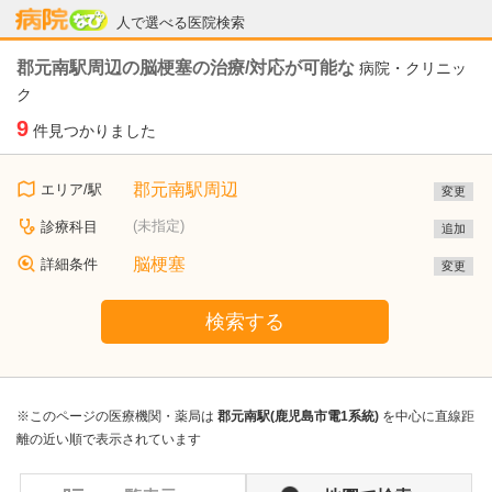
病院なび
人で選べる医院検索
郡元南駅周辺の脳梗塞の治療/対応が可能な
病院・クリニッ
ク
9
件見つかりました
郡元南駅周辺
エリア/駅
変更
(未指定)
診療科目
追加
脳梗塞
詳細条件
変更
検索する
※このページの医療機関・薬局は
郡元南駅(鹿児島市電1系統)
を中心に直線距
離の近い順で表示されています