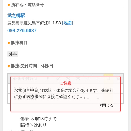
所在地・電話番号
武之橋駅
鹿児島県鹿児島市錦江町1-58
[地図]
099-226-6037
診療科目
外科
診療/受付時間・休診日
外来受付時間
月
火
水
木
金
土
日
祝
9:00～13:00
●
お盆(8月中旬)は休診・休業の場合があります。来院前
に必ず医療機関に直接ご確認ください。
9:00～18:00
●
●
●
●
●
×閉じる
木曜13時まで
備考:
臨時休診あり