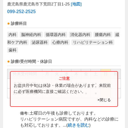
鹿児島県鹿児島市下荒田2丁目1-25
[地図]
099-252-2525
診療科目
内科
脳神経内科
循環器内科
消化器内科
腫瘍内科
緩
和ケア内科
泌尿器科
心療内科
リハビリテーション科
歯科
診療/受付時間・休診日
外来受付時間
月
火
水
木
金
土
日
祝
8:30～12:00
●
●
●
●
●
●
お盆(8月中旬)は休診・休業の場合があります。来院前
に必ず医療機関に直接ご確認ください。
13:30～17:00
●
●
●
●
●
●
×閉じる
土曜日の午後も診療しております。
備考:
リハビリテーション病院ですが、内科などの診療に
も対応しております。...(
続きを読む
)