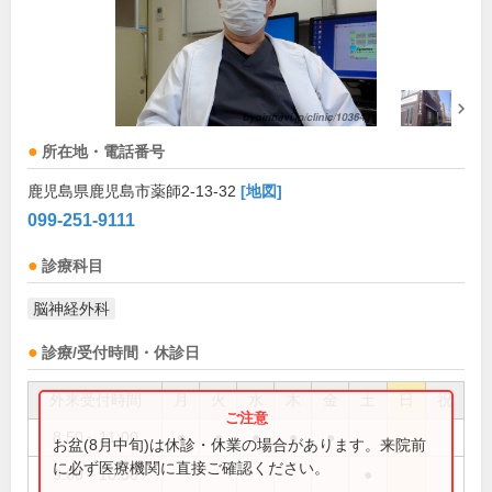
所在地・電話番号
鹿児島県鹿児島市薬師2-13-32
[地図]
099-251-9111
診療科目
脳神経外科
診療/受付時間・休診日
外来受付時間
月
火
水
木
金
土
日
祝
8:50～11:00
●
●
●
●
●
お盆(8月中旬)は休診・休業の場合があります。来院前
に必ず医療機関に直接ご確認ください。
9:00～10:30
●