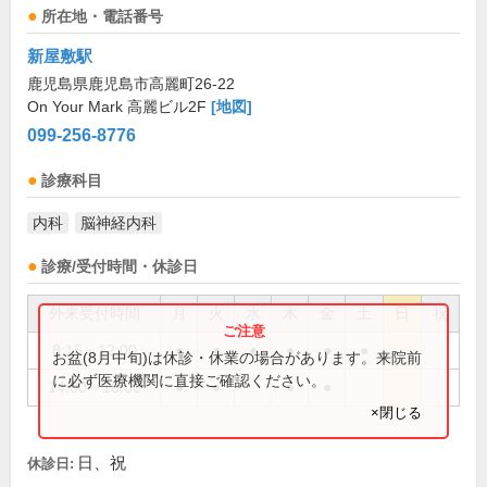
所在地・電話番号
新屋敷駅
鹿児島県鹿児島市高麗町26-22
On Your Mark 高麗ビル2F
[地図]
099-256-8776
診療科目
内科
脳神経内科
診療/受付時間・休診日
外来受付時間
月
火
水
木
金
土
日
祝
8:15～12:00
●
●
●
●
●
●
お盆(8月中旬)は休診・休業の場合があります。来院前
に必ず医療機関に直接ご確認ください。
14:00～18:00
●
●
●
●
×閉じる
日、祝
休診日: