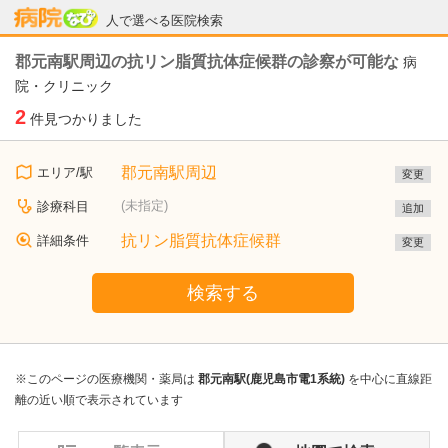
病院なび
人で選べる医院検索
郡元南駅周辺の抗リン脂質抗体症候群の診察が可能な
病
院・クリニック
2
件見つかりました
郡元南駅周辺
エリア/駅
変更
(未指定)
診療科目
追加
抗リン脂質抗体症候群
詳細条件
変更
検索する
※このページの医療機関・薬局は
郡元南駅(鹿児島市電1系統)
を中心に直線距
離の近い順で表示されています