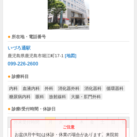
所在地・電話番号
いづろ通駅
鹿児島県鹿児島市堀江町17-1
[地図]
099-226-2600
診療科目
内科
血液内科
外科
消化器外科
消化器科
循環器科
糖尿病内科
眼科
放射線科
大腸・肛門外科
診療/受付時間・休診日
外来受付時間
月
火
水
木
金
土
日
祝
8:30～12:30
●
●
●
●
●
●
お盆(8月中旬)は休診・休業の場合があります。来院前