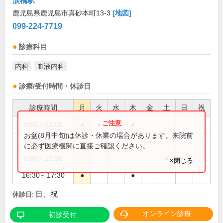
涙橋駅
鹿児島県鹿児島市真砂本町13-3
[地図]
099-224-7719
診療科目
内科
血液内科
診療/受付時間・休診日
診療時間
月
火
水
木
金
土
日
祝
9:00～12:00
●
●
●
●
お盆(8月中旬)は休診・休業の場合があります。来院前
9:00～12:15
●
に必ず医療機関に直接ご確認ください。
9:00～12:30
●
×閉じる
16:30～17:30
●
●
日、祝
休診日:
オンライン診療
初診受付