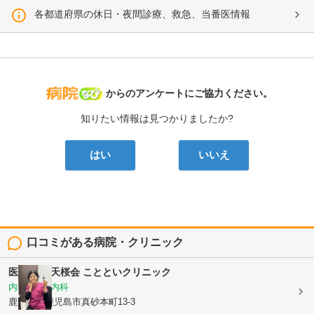
各都道府県の休日・夜間診療、救急、当番医情報
病院なび
からのアンケートにご協力ください。
知りたい情報は見つかりましたか?
はい
いいえ
口コミがある病院・クリニック
医療法人 天桜会
ことといクリニック
内科, 血液内科
鹿児島県鹿児島市真砂本町13-3