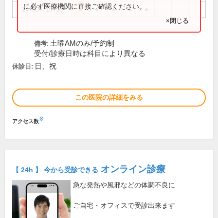
に必ず医療機関に直接ご確認ください。
14:00～17:30
●
●
●
●
●
×閉じる
土曜AMのみ/予約制
備考:
受付/診療日時は科目により異なる
日、祝
休診日:
この医院の詳細をみる
※
アクセス数
オンライン診療
【 24h 】 今から受診できる
急な発熱や風邪などの体調不良に
ご自宅・オフィスで受診出来ます