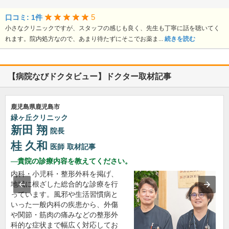
5
口コミ: 1件
小さなクリニックですが、スタッフの感じも良く、先生も丁寧に話を聴いてく
れます。院内処方なので、あまり待たずにそこでお薬ま...
続きを読む
【病院なびドクタビュー】ドクター取材記事
鹿児島県鹿児島市
緑ヶ丘クリニック
新田 翔
院長
桂 久和
医師
取材記事
貴院の診療内容を教えてください。
内科・小児科・整形外科を掲げ、
地域に根ざした総合的な診療を行
っています。風邪や生活習慣病と
いった一般内科の疾患から、外傷
や関節・筋肉の痛みなどの整形外
科的な症状まで幅広く対応してお