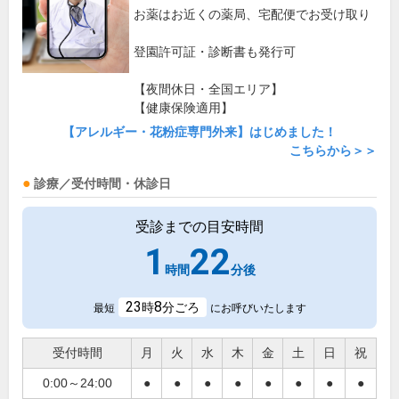
お薬はお近くの薬局、宅配便でお受け取り
登園許可証・診断書も発行可
【夜間休日・全国エリア】
【健康保険適用】
【アレルギー・花粉症専門外来】はじめました！
こちらから＞＞
診療／受付時間・休診日
受診までの目安時間
1
22
時間
分後
23
8
時
分ごろ
最短
にお呼びいたします
受付時間
月
火
水
木
金
土
日
祝
0:00～24:00
●
●
●
●
●
●
●
●