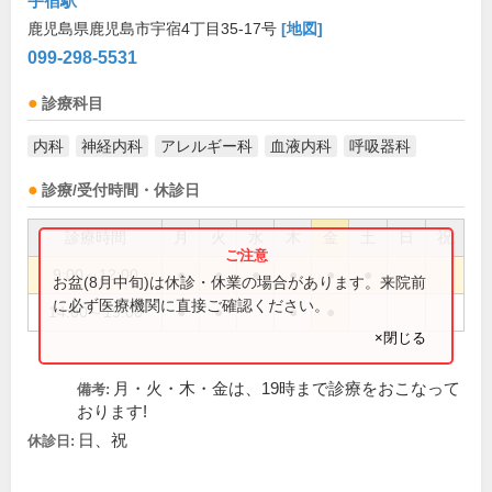
宇宿駅
鹿児島県鹿児島市宇宿4丁目35-17号
[地図]
099-298-5531
診療科目
内科
神経内科
アレルギー科
血液内科
呼吸器科
診療/受付時間・休診日
診療時間
月
火
水
木
金
土
日
祝
9:00～12:00
●
●
●
●
●
●
お盆(8月中旬)は休診・休業の場合があります。来院前
に必ず医療機関に直接ご確認ください。
14:00～19:00
●
●
●
●
×閉じる
月・火・木・金は、19時まで診療をおこなって
備考:
おります!
日、祝
休診日: