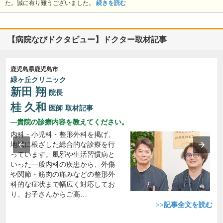
た。誠に有り難うございました。
続きを読む
【病院なびドクタビュー】ドクター取材記事
鹿児島県鹿児島市
緑ヶ丘クリニック
新田 翔
院長
桂 久和
医師
取材記事
貴院の診療内容を教えてください。
内科・小児科・整形外科を掲げ、
地域に根ざした総合的な診療を行
っています。風邪や生活習慣病と
いった一般内科の疾患から、外傷
や関節・筋肉の痛みなどの整形外
科的な症状まで幅広く対応してお
り、お子さんからご高…
>>記事全文を読む