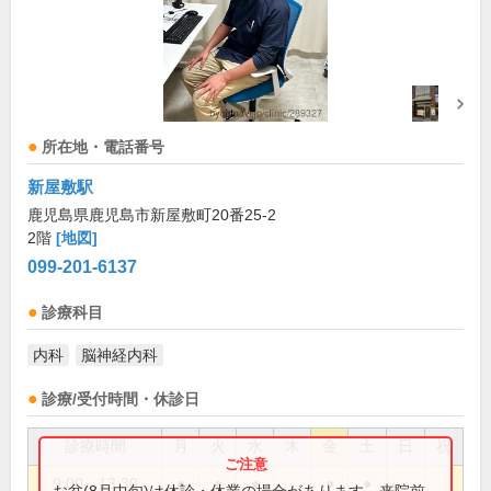
所在地・電話番号
新屋敷駅
鹿児島県鹿児島市新屋敷町20番25-2
2階
[地図]
099-201-6137
診療科目
内科
脳神経内科
診療/受付時間・休診日
診療時間
月
火
水
木
金
土
日
祝
9:00～13:30
●
●
●
●
●
お盆(8月中旬)は休診・休業の場合があります。来院前