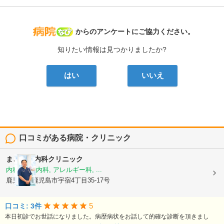
病院なび
からのアンケートにご協力ください。
知りたい情報は見つかりましたか?
はい
いいえ
口コミがある病院・クリニック
まごころ内科クリニック
内科, 神経内科, アレルギー科, ...
鹿児島県鹿児島市宇宿4丁目35-17号
5
口コミ: 3件
本日初診でお世話になりました。病歴病状をお話して的確な診断を頂きまし