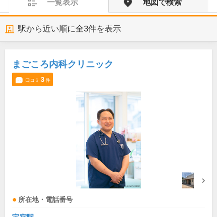
一覧表示
地図で検索
駅から近い順に全
3
件を表示
まごころ内科クリニック
3
口コミ
件
所在地・電話番号