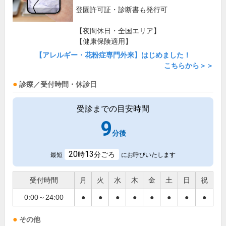
登園許可証・診断書も発行可
【夜間休日・全国エリア】
【健康保険適用】
【アレルギー・花粉症専門外来】はじめました！
こちらから＞＞
診療／受付時間・休診日
受診までの目安時間
9
分後
20
13
時
分ごろ
最短
にお呼びいたします
受付時間
月
火
水
木
金
土
日
祝
0:00～24:00
●
●
●
●
●
●
●
●
その他