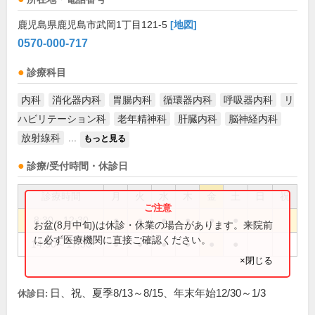
鹿児島県鹿児島市武岡1丁目121-5
[地図]
0570-000-717
診療科目
内科
消化器内科
胃腸内科
循環器内科
呼吸器内科
リ
ハビリテーション科
老年精神科
肝臓内科
脳神経内科
放射線科
...
もっと見る
診療/受付時間・休診日
診療時間
月
火
水
木
金
土
日
祝
8:30～12:30
●
●
●
●
●
●
お盆(8月中旬)は休診・休業の場合があります。来院前
に必ず医療機関に直接ご確認ください。
14:30～17:30
●
●
●
●
●
●
×閉じる
日、祝、夏季8/13～8/15、年末年始12/30～1/3
休診日: