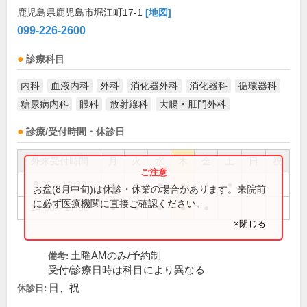
鹿児島県鹿児島市堀江町17-1
[地図]
099-226-2600
診療科目
内科
血液内科
外科
消化器外科
消化器科
循環器科
糖尿病内科
眼科
放射線科
大腸・肛門外科
診療/受付時間・休診日
外来受付時間
月
火
水
木
金
土
日
祝
8:30～12:30
●
●
●
●
●
●
お盆(8月中旬)は休診・休業の場合があります。来院前
に必ず医療機関に直接ご確認ください。
14:00～17:30
●
●
●
●
●
×閉じる
土曜AMのみ/予約制
備考:
受付/診療日時は科目により異なる
日、祝
休診日: