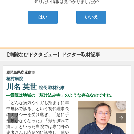
知りたい情報は見つかりましたか?
はい
いいえ
【病院なびドクタビュー】ドクター取材記事
鹿児島県鹿児島市
植村病院
川名 英世
院長
取材記事
貴院は地域の「駆け込み寺」のような存在なのですね。
「どんな病気やケガも拒まずに年
中無休で診る」という初代理事長
のポリシーを受け継ぎ、「急に手
が動かなくなった」「頬が腫れて
痛い」といった当院では専門外の
患者さんも応急的に診療し、速や