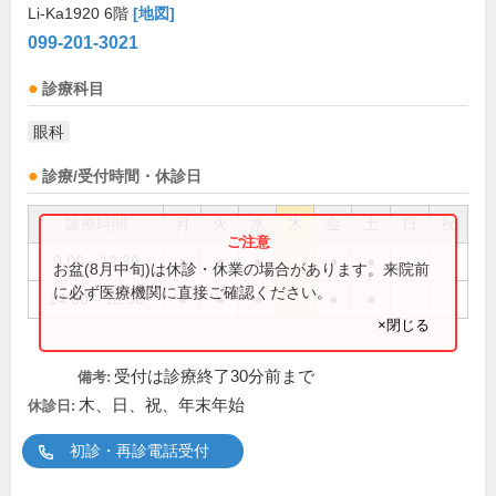
Li-Ka1920 6階
[地図]
099-201-3021
診療科目
眼科
診療/受付時間・休診日
診療時間
月
火
水
木
金
土
日
祝
9:00～12:30
●
●
●
●
●
お盆(8月中旬)は休診・休業の場合があります。来院前
に必ず医療機関に直接ご確認ください。
14:00～18:00
●
●
●
●
●
×閉じる
受付は診療終了30分前まで
備考:
木、日、祝、年末年始
休診日:
初診・再診電話受付