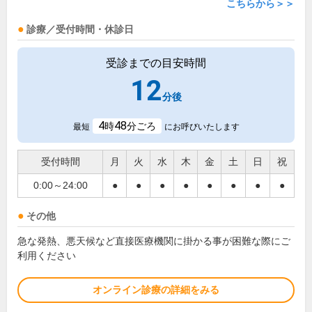
こちらから＞＞
診療／受付時間・休診日
受診までの目安時間
12
分後
4
48
時
分ごろ
最短
にお呼びいたします
受付時間
月
火
水
木
金
土
日
祝
0:00～24:00
●
●
●
●
●
●
●
●
その他
急な発熱、悪天候など直接医療機関に掛かる事が困難な際にご
利用ください
オンライン診療の詳細をみる