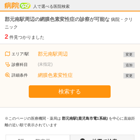
病院なび
人で選べる医院検索
郡元南駅周辺の網膜色素変性症の診察が可能な
病院・クリ
ニック
2
件見つかりました
郡元南駅周辺
エリア/駅
変更
(未指定)
診療科目
追加
網膜色素変性症
詳細条件
変更
検索する
※このページの医療機関・薬局は
郡元南駅(鹿児島市電1系統)
を中心に直線距
離の近い順で表示されています