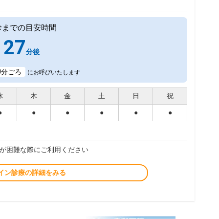
診までの目安時間
27
分後
0
分ごろ
にお呼びいたします
水
木
金
土
日
祝
●
●
●
●
●
●
が困難な際にご利用ください
イン診療の詳細をみる