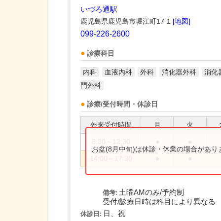
いづろ通駅
鹿児島県鹿児島市堀江町17-1
[地図]
099-226-2600
診療科目
内科
血液内科
外科
消化器外科
消化
門外科
診療/受付時間・休診日
外来受付時間
月
火
8:30～12:30
●
●
お盆(8月中旬)は休診・休業の場合があ
14:00～17:30
●
●
土曜AMのみ/予約制
備考:
受付/診療日時は科目により異なる
日、祝
休診日: