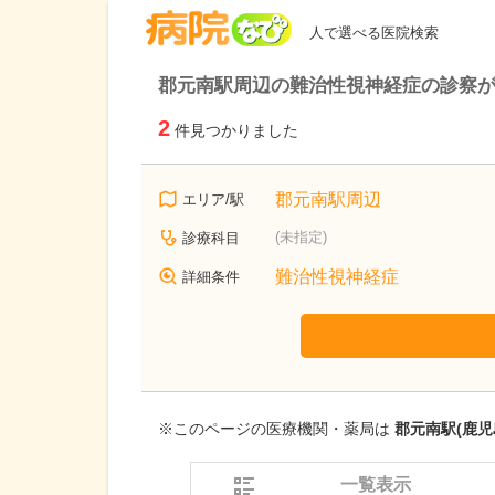
病院なび
人で選べる医院検索
郡元南駅周辺の難治性視神経症の診察
2
件見つかりました
郡元南駅周辺
エリア/駅
(未指定)
診療科目
難治性視神経症
詳細条件
※このページの医療機関・薬局は
郡元南駅(鹿児
一覧表示