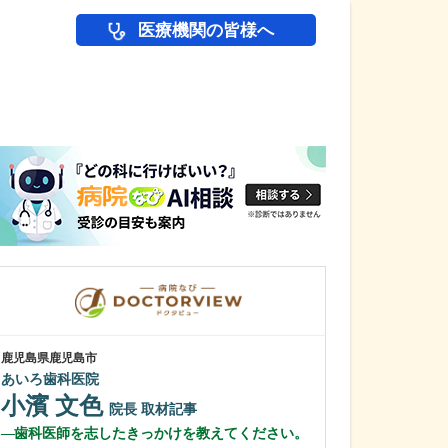
医療機関の皆様へ
医師(ドクター)の
鹿児島県鹿児島市
鹿児島県鹿児島市
あいろ歯科医院
植村病院
小濱 文色
川名 英世
院長
取材記事
歯科医師を志したきっかけを教えてください。
貴院は地域の「