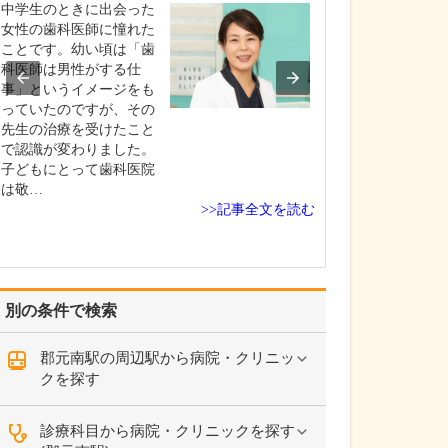
ですね。
中学生のときに出会った
「どんな病気や
女性の歯科医師に憧れた
まずに年中無休
ことです。幼い頃は「歯
という初代理事
科医師は男性がする仕
シーを受け継ぎ
事」というイメージをも
手が動かなくな
っていたのですが、その
「頬が腫れて痛
先生の治療を受けたこと
った当院では専
で認識が変わりました。
者さんも応急的
子どもにとって歯科医院
し、速やかに近
は敬…
>>記事全文を読む
医をご…
別の条件で検索
郡元南駅の周辺駅から病院・クリニッ
クを探す
診療科目から病院・クリニックを探す