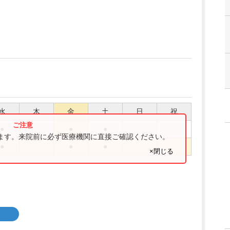
水
木
金
土
日
祝
●
●
●
ります。来院前に必ず医療機関に直接ご確認ください。
●
●
●
×閉じる