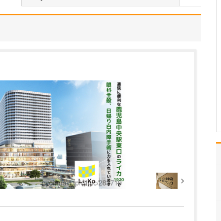
当院は、総合診療医と専
門医の二刀流として、地
域の皆さんの“医療の総合
窓口”となり、健康を支え
るパートナーでありたい
と考えています。どんな
小さなお悩みでも気軽に
相談できる場所と思って
いただけるよう、患者…
>>記事全文を読む