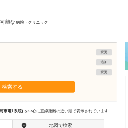
が可能な
病院・クリニック
変更
追加
変更
検索する
東京都豊島区
南大塚クリニック
島市電1系統)
を中心に直線距離の近い順で表示されています
岡本 完
院長
取材記事
読者へのメッセージをお願いします。
地図で検索