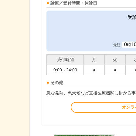
診療／受付時間・休診日
受
0
1
時
最短
受付時間
月
火
0:00～24:00
●
●
その他
急な発熱、悪天候など直接医療機関に掛かる事
オンラ