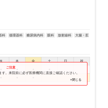
器科
循環器科
糖尿病内科
眼科
放射線科
大腸・肛
水
木
金
土
日
祝
●
●
●
●
ります。来院前に必ず医療機関に直接ご確認ください。
●
●
●
×閉じる