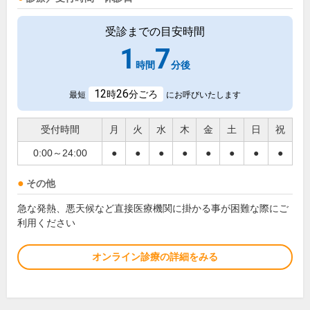
受診までの目安時間
1
7
時間
分後
12
26
時
分ごろ
最短
にお呼びいたします
受付時間
月
火
水
木
金
土
日
祝
0:00～24:00
●
●
●
●
●
●
●
●
その他
急な発熱、悪天候など直接医療機関に掛かる事が困難な際にご
利用ください
オンライン診療の詳細をみる