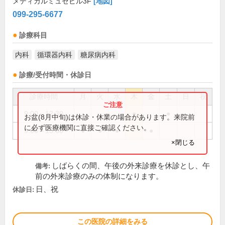
メディカルミュゼビル3F
[地図]
099-295-6677
診療科目
内科
循環器内科
糖尿病内科
診療/受付時間・休診日
診療時間
月
火
水
木
金
土
日
祝
9:00～12:30
●
●
お盆(8月中旬)は休診・休業の場合があります。来院前
に必ず医療機関に直接ご確認ください。
9:00～13:00
●
●
●
●
×閉じる
しばらくの間、午後の外来診療を休診とし、午
備考:
前の外来診療のみの体制になります。
日、祝
休診日:
この医院の詳細をみる