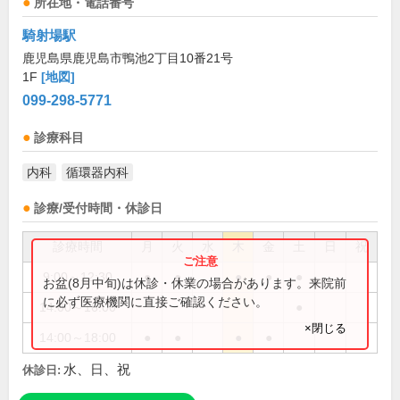
所在地・電話番号
騎射場駅
鹿児島県鹿児島市鴨池2丁目10番21号
1F
[地図]
099-298-5771
診療科目
内科
循環器内科
診療/受付時間・休診日
診療時間
月
火
水
木
金
土
日
祝
9:00～12:30
●
●
●
●
●
お盆(8月中旬)は休診・休業の場合があります。来院前
に必ず医療機関に直接ご確認ください。
14:00～16:00
●
×閉じる
14:00～18:00
●
●
●
●
水、日、祝
休診日: