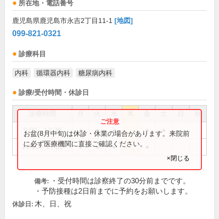
所在地・電話番号
鹿児島県鹿児島市永吉2丁目11-1
[地図]
099-821-0321
診療科目
内科
循環器内科
糖尿病内科
診療/受付時間・休診日
診療時間
月
火
水
木
金
土
日
祝
9:00～12:30
●
●
●
●
●
お盆(8月中旬)は休診・休業の場合があります。来院前
に必ず医療機関に直接ご確認ください。
14:00～17:30
●
●
●
●
×閉じる
・受付時間は診察終了の30分前までです。
備考:
・予防接種は2日前までに予約をお願いします。
木、日、祝
休診日: