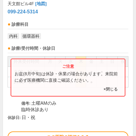
天文館ビル4F
[地図]
099-224-5314
診療科目
内科
循環器科
診療/受付時間・休診日
外来受付時間
月
火
水
木
金
土
日
祝
9:00～13:00
●
●
●
●
●
●
お盆(8月中旬)は休診・休業の場合があります。来院前
に必ず医療機関に直接ご確認ください。
14:00～18:00
●
●
●
●
●
×閉じる
土曜AMのみ
備考:
臨時休診あり
日・祝
休診日: