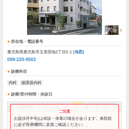
所在地・電話番号
鹿児島県鹿児島市玉里団地2丁目5-1
[地図]
099-220-9502
診療科目
内科
循環器内科
診療/受付時間・休診日
診療時間
月
火
水
木
金
土
日
祝
9:00～12:30
●
●
●
●
●
●
お盆(8月中旬)は休診・休業の場合があります。来院前
に必ず医療機関に直接ご確認ください。
14:30～17:30
●
●
●
●