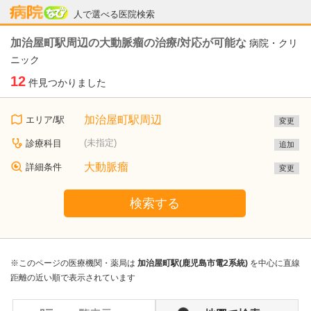
病院なび
人で選べる医院検索
加治屋町駅周辺の大動脈瘤の治療/対応が可能な
病院・クリ
ニック
12
件見つかりました
加治屋町駅周辺
エリア/駅
変更
(未指定)
診療科目
追加
大動脈瘤
詳細条件
変更
検索する
※このページの医療機関・薬局は
加治屋町駅(鹿児島市電2系統)
を中心に直線
距離の近い順で表示されています