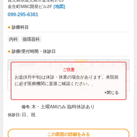
鹿児島県鹿児島市金生町2-15
金生町MBC開発ビル2F
[地図]
099-295-6381
診療科目
内科
循環器科
診療/受付時間・休診日
診療時間
月
火
水
木
金
土
日
祝
9:00～12:30
●
●
●
●
●
●
お盆(8月中旬)は休診・休業の場合があります。来院前
に必ず医療機関に直接ご確認ください。
14:00～18:30
●
●
●
●
×閉じる
木・土曜AMのみ 臨時休診あり
備考:
日、祝
休診日:
この医院の詳細をみる