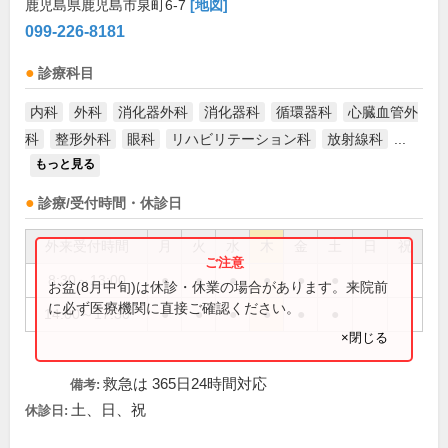
鹿児島県鹿児島市泉町6-7
[地図]
099-226-8181
診療科目
内科
外科
消化器外科
消化器科
循環器科
心臓血管外
科
整形外科
眼科
リハビリテーション科
放射線科
...
もっと見る
診療/受付時間・休診日
外来受付時間
月
火
水
木
金
土
日
祝
8:30～13:00
●
●
●
●
●
●
お盆(8月中旬)は休診・休業の場合があります。来院前
に必ず医療機関に直接ご確認ください。
14:00～17:30
●
●
●
●
●
●
×閉じる
救急は 365日24時間対応
備考:
土、日、祝
休診日: