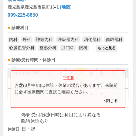
鹿児島県鹿児島市泉町16-1
[地図]
099-225-8650
診療科目
内科
外科
神経内科
呼吸器内科
消化器科
循環器科
心臓血管外科
整形外科
肛門科
眼科
...
もっと見る
診療/受付時間・休診日
外来受付時間
月
火
水
木
金
土
日
祝
8:30～13:00
●
●
●
●
●
●
お盆(8月中旬)は休診・休業の場合があります。来院前
に必ず医療機関に直接ご確認ください。
14:00～17:30
●
●
●
●
●
●
×閉じる
受付/診療日時は科目により異なる
備考:
臨時休診あり
日・祝
休診日: