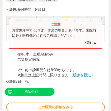
診療/受付時間・休診日
診療時間
月
火
水
木
金
土
日
祝
9:00～13:00
●
●
●
●
●
●
お盆(8月中旬)は休診・休業の場合があります。来院前
に必ず医療機関に直接ご確認ください。
14:30～18:00
●
●
●
●
×閉じる
木・土曜AMのみ
備考:
労災指定病院
※午前の診療受付は8:30からです。
※急患は上記時間に限りません...(
続きを読む
)
日、祝
休診日:
初診受付
この医院の詳細をみる