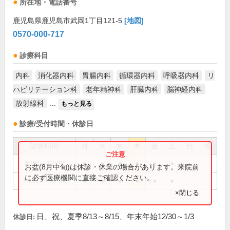
所在地・電話番号
鹿児島県鹿児島市武岡1丁目121-5
[地図]
0570-000-717
診療科目
内科
消化器内科
胃腸内科
循環器内科
呼吸器内科
リ
ハビリテーション科
老年精神科
肝臓内科
脳神経内科
放射線科
...
もっと見る
診療/受付時間・休診日
診療時間
月
火
水
木
金
土
日
祝
8:30～12:30
●
●
●
●
●
●
お盆(8月中旬)は休診・休業の場合があります。来院前
に必ず医療機関に直接ご確認ください。
14:30～17:30
●
●
●
●
●
●
×閉じる
日、祝、夏季8/13～8/15、年末年始12/30～1/3
休診日: