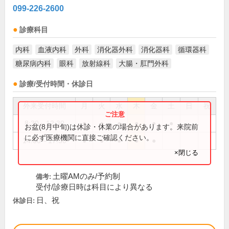
099-226-2600
診療科目
内科
血液内科
外科
消化器外科
消化器科
循環器科
糖尿病内科
眼科
放射線科
大腸・肛門外科
診療/受付時間・休診日
外来受付時間
月
火
水
木
金
土
日
祝
8:30～12:30
●
●
●
●
●
●
お盆(8月中旬)は休診・休業の場合があります。来院前
に必ず医療機関に直接ご確認ください。
14:00～17:30
●
●
●
●
●
×閉じる
土曜AMのみ/予約制
備考:
受付/診療日時は科目により異なる
日、祝
休診日: