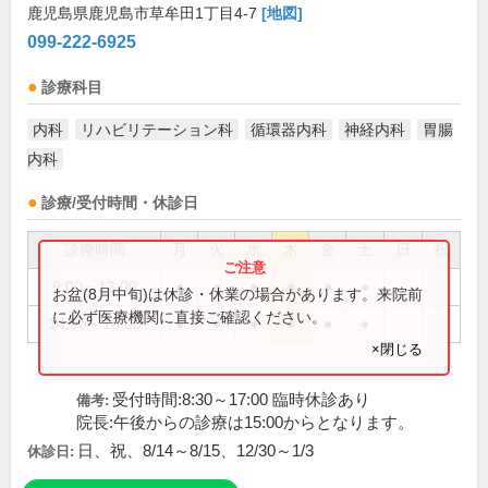
鹿児島県鹿児島市草牟田1丁目4-7
[地図]
099-222-6925
診療科目
内科
リハビリテーション科
循環器内科
神経内科
胃腸
内科
診療/受付時間・休診日
診療時間
月
火
水
木
金
土
日
祝
9:00～13:00
●
●
●
●
●
●
お盆(8月中旬)は休診・休業の場合があります。来院前
に必ず医療機関に直接ご確認ください。
14:00～18:00
●
●
●
●
●
●
×閉じる
受付時間:8:30～17:00 臨時休診あり
備考:
院長:午後からの診療は15:00からとなります。
日、祝、8/14～8/15、12/30～1/3
休診日: