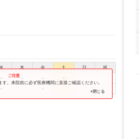
水
木
金
土
日
祝
●
●
●
●
ります。来院前に必ず医療機関に直接ご確認ください。
●
●
×閉じる