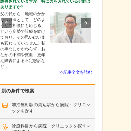
診療されていますが、特に力を入れている分野は
中学生のときに
ありますか?
女性の歯科医師
父の代から「地域のかか
ことです。幼い
りつけ医として、どのよ
科医師は男性が
うなご相談にも応じる」
事」というイメ
という姿勢で診療を続け
っていたのです
ており、その思いはいま
先生の治療を受
も変わっていません。私
で認識が変わり
の専門にかかわらず、お
子どもにとって
なかの不調や貧血、更年
は敬…
期障害による不定愁訴な
ど…
>>記事全文を読む
別の条件で検索
加治屋町駅の周辺駅から病院・クリニ
ックを探す
診療科目から病院・クリニックを探す