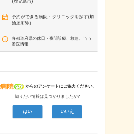
(鹿児島市)
予約ができる病院・クリニックを探す(加
治屋町駅)
各都道府県の休日・夜間診療、救急、当
番医情報
病院なび
からのアンケートにご協力ください。
知りたい情報は見つかりましたか?
はい
いいえ