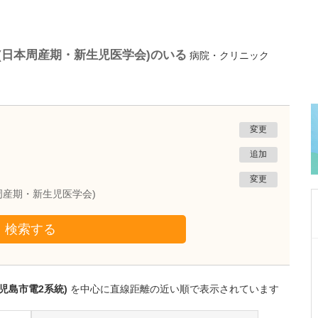
(日本周産期・新生児医学会)のいる
病院・クリニック
変更
追加
変更
周産期・新生児医学会)
検索する
愛知県岡崎市
岡崎ゆうあいクリニック
小林 正学
児島市電2系統)
を中心に直線距離の近い順で表示されています
院長
取材記事
高圧水素酸素治療は、どのような疾患に向いて