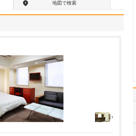
いるのでしょうか?
地図で検索
高圧水素酸素治療では、
ドーム型のカプセルの中
を1.9気圧の高気圧の環境
にし、高濃度の酸素50%
と水素4%の両方を吸い続
けることで、血液中(動脈
血)の酸素濃度が通常の6.5
倍になるという効果が得
られます…
>>記事全文を読む