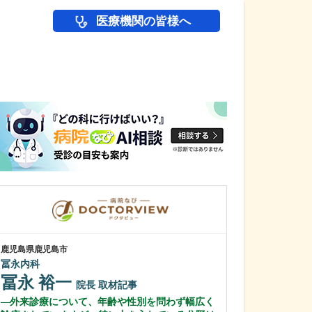
医療機関の皆様へ
医師(ドクター)の
鹿児島県鹿児島市
鹿児島県鹿児島市
冨永内科
あいろ歯科医院
冨永 裕一
小濱 文色
院長
取材記事
外来診療について、年齢や性別を問わず幅広く
歯科医師を志し