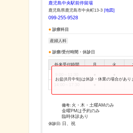
鹿児島中央駅前停留場
鹿児島県鹿児島市中央町13-3
[地図]
099-255-9528
診療科目
産婦人科
診療/受付時間・休診日
外来受付時間
月
火
9:00～11:30
●
●
お盆(8月中旬)は休診・休業の場合があ
14:00～17:30
●
火・木・土曜AMのみ
備考:
金曜PMは予約のみ
臨時休診あり
日、祝
休診日: