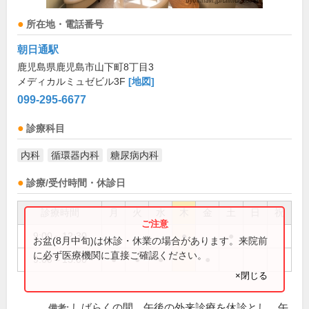
所在地・電話番号
朝日通駅
鹿児島県鹿児島市山下町8丁目3
メディカルミュゼビル3F
[地図]
099-295-6677
診療科目
内科
循環器内科
糖尿病内科
診療/受付時間・休診日
診療時間
月
火
水
木
金
土
日
祝
9:00～12:30
●
●
お盆(8月中旬)は休診・休業の場合があります。来院前
に必ず医療機関に直接ご確認ください。
9:00～13:00
●
●
●
●
×閉じる
しばらくの間、午後の外来診療を休診とし、午
備考: