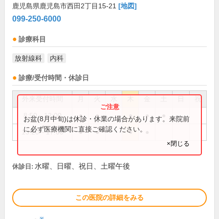
鹿児島県鹿児島市西田2丁目15-21
[地図]
099-250-6000
診療科目
放射線科
内科
診療/受付時間・休診日
外来受付時間
月
火
水
木
金
土
日
祝
8:50～12:00
●
●
●
●
●
お盆(8月中旬)は休診・休業の場合があります。来院前
に必ず医療機関に直接ご確認ください。
13:20～17:00
●
●
●
●
×閉じる
水曜、日曜、祝日、土曜午後
休診日:
この医院の詳細をみる