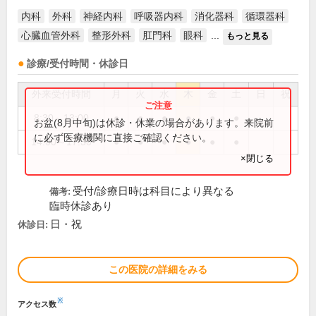
内科
外科
神経内科
呼吸器内科
消化器科
循環器科
心臓血管外科
整形外科
肛門科
眼科
...
もっと見る
診療/受付時間・休診日
外来受付時間
月
火
水
木
金
土
日
祝
8:30～13:00
●
●
●
●
●
●
お盆(8月中旬)は休診・休業の場合があります。来院前
に必ず医療機関に直接ご確認ください。
14:00～17:30
●
●
●
●
●
●
×閉じる
受付/診療日時は科目により異なる
備考:
臨時休診あり
日・祝
休診日:
この医院の詳細をみる
※
アクセス数