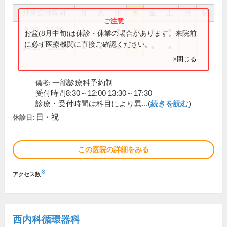
外来受付時間
月
火
水
木
金
土
日
祝
9:00～12:30
●
●
●
●
●
●
お盆(8月中旬)は休診・休業の場合があります。来院前
に必ず医療機関に直接ご確認ください。
14:00～18:00
●
●
●
●
●
●
×閉じる
一部診療科予約制
備考:
受付時間8:30～12:00 13:30～17:30
診療・受付時間は科目により異...(
続きを読む
)
日・祝
休診日:
この医院の詳細をみる
※
アクセス数
西内科循環器科