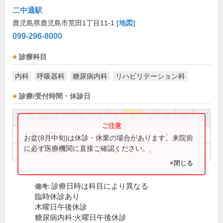
二中通駅
鹿児島県鹿児島市荒田1丁目11-1
[地図]
099-296-8000
診療科目
内科
呼吸器科
糖尿病内科
リハビリテーション科
診療/受付時間・休診日
診療時間
月
火
水
木
金
土
日
祝
9:00～13:00
●
●
●
●
●
●
お盆(8月中旬)は休診・休業の場合があります。来院前
に必ず医療機関に直接ご確認ください。
14:00～18:30
●
●
●
●
×閉じる
診療日時は科目により異なる
備考:
臨時休診あり
木曜日午後休診
糖尿病内科:火曜日午後休診