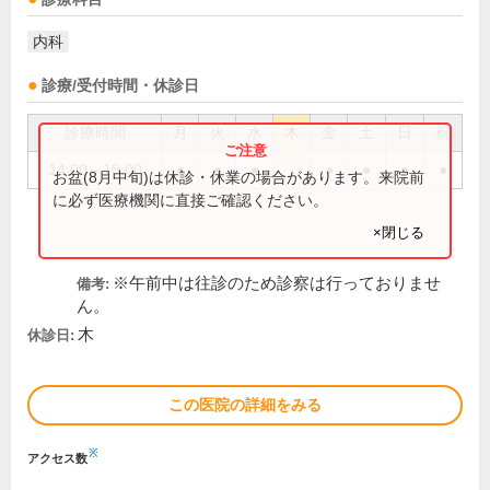
内科
診療/受付時間・休診日
診療時間
月
火
水
木
金
土
日
祝
14:00～18:00
●
●
●
●
●
●
●
お盆(8月中旬)は休診・休業の場合があります。来院前
に必ず医療機関に直接ご確認ください。
×閉じる
※午前中は往診のため診察は行っておりませ
備考:
ん。
木
休診日:
この医院の詳細をみる
※
アクセス数