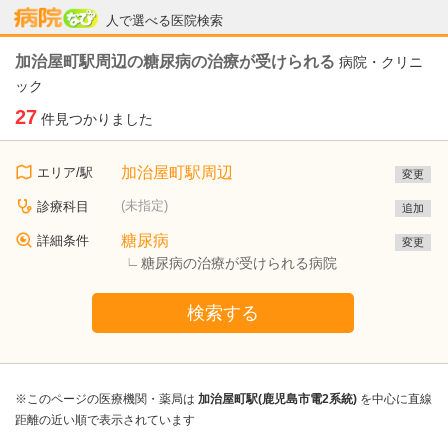
病院なび
人で選べる医院検索
加治屋町駅周辺の糖尿病の治療が受けられる
病院・クリニ
ック
27
件見つかりました
加治屋町駅周辺
エリア/駅
変更
(未指定)
診療科目
追加
糖尿病
詳細条件
変更
糖尿病の治療が受けられる病院
検索する
※このページの医療機関・薬局は
加治屋町駅(鹿児島市電2系統)
を中心に直線
距離の近い順で表示されています