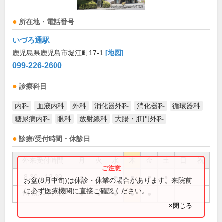
所在地・電話番号
いづろ通駅
鹿児島県鹿児島市堀江町17-1
[地図]
099-226-2600
診療科目
内科
血液内科
外科
消化器外科
消化器科
循環器科
糖尿病内科
眼科
放射線科
大腸・肛門外科
診療/受付時間・休診日
外来受付時間
月
火
水
木
金
土
日
祝
8:30～12:30
●
●
●
●
●
●
お盆(8月中旬)は休診・休業の場合があります。来院前
に必ず医療機関に直接ご確認ください。
14:00～17:30
●
●
●
●
●
×閉じる