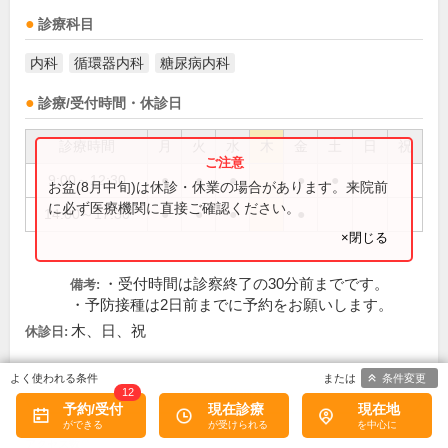
診療科目
内科
循環器内科
糖尿病内科
診療/受付時間・休診日
診療時間
月
火
水
木
金
土
日
祝
9:00～12:30
●
●
●
●
●
お盆(8月中旬)は休診・休業の場合があります。来院前
に必ず医療機関に直接ご確認ください。
14:00～17:30
●
●
●
●
×閉じる
・受付時間は診察終了の30分前までです。
備考:
・予防接種は2日前までに予約をお願いします。
木、日、祝
休診日:
条件変更
12
この医院の詳細をみる
予約/受付
現在診療
現在地
※
アクセス数