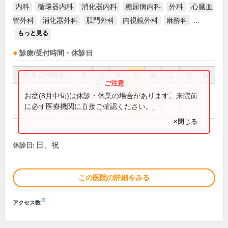
内科
循環器内科
消化器内科
糖尿病内科
外科
心臓血
管外科
消化器外科
肛門外科
内視鏡外科
麻酔科
...
もっと見る
診療/受付時間・休診日
外来受付時間
月
火
水
木
金
土
日
祝
8:30～12:30
●
●
●
●
●
●
お盆(8月中旬)は休診・休業の場合があります。来院前
に必ず医療機関に直接ご確認ください。
14:00～17:30
●
●
●
●
●
×閉じる
日、祝
休診日:
この医院の詳細をみる
※
アクセス数