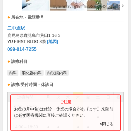
所在地・電話番号
二中通駅
鹿児島県鹿児島市荒田1-16-3
YU FIRST BLDG.3階
[地図]
099-814-7255
診療科目
内科
消化器内科
内視鏡内科
診療/受付時間・休診日
診療時間
月
火
水
木
金
土
日
祝
9:00～12:30
●
●
●
●
●
お盆(8月中旬)は休診・休業の場合があります。来院前
に必ず医療機関に直接ご確認ください。
14:00～17:00
●
×閉じる
14:00～18:30
●
●
●
●