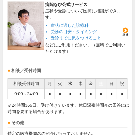
病院なび公式サービス
症状や受診について医師に相談ができま
す。
症状に適した診療科
受診の目安・タイミング
受診までに気をつけること
などにご利用ください。（無料でご利用い
ただけます）
相談／受付時間
相談受付時間
月
火
水
木
金
土
日
祝
0:00～24:00
●
●
●
●
●
●
●
●
※24時間365日、受け付けています。休日深夜時間帯の回答には
時間を要する場合があります。
その他
特定の医療機関名の紹介は行っておりません。