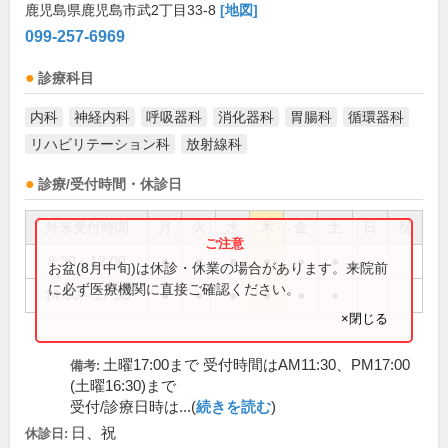
鹿児島県鹿児島市武2丁目33-8
[地図]
099-257-6969
診療科目
内科
神経内科
呼吸器科
消化器科
胃腸科
循環器科
リハビリテーション科
放射線科
診療/受付時間・休診日
外来受付時間
月
火
水
木
金
土
日
祝
8:30～12:00
●
●
●
●
●
●
お盆(8月中旬)は休診・休業の場合があります。来院前
に必ず医療機関に直接ご確認ください。
14:00～17:30
●
●
●
●
●
●
×閉じる
土曜17:00まで 受付時間はAM11:30、PM17:00
備考:
(土曜16:30)まで
受付/診療日時は...(
続きを読む
)
日、祝
休診日: