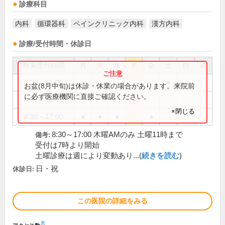
診療科目
内科
循環器科
ペインクリニック内科
漢方内科
診療/受付時間・休診日
外来受付時間
月
火
水
木
金
土
日
祝
8:30～11:00
●
お盆(8月中旬)は休診・休業の場合があります。来院前
に必ず医療機関に直接ご確認ください。
8:30～12:00
●
×閉じる
8:30～17:00
●
●
●
●
8:30～17:00 木曜AMのみ 土曜11時まで
備考:
受付は7時より開始
土曜診療は週により変動あり...(
続きを読む
)
日・祝
休診日:
この医院の詳細をみる
※