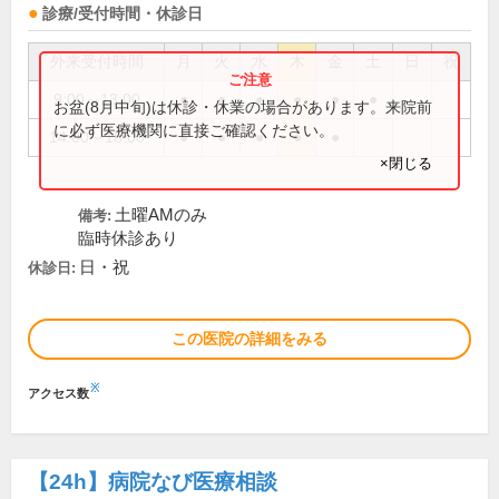
診療/受付時間・休診日
外来受付時間
月
火
水
木
金
土
日
祝
9:00～13:00
●
●
●
●
●
●
お盆(8月中旬)は休診・休業の場合があります。来院前
に必ず医療機関に直接ご確認ください。
14:00～18:00
●
●
●
●
●
×閉じる
土曜AMのみ
備考:
臨時休診あり
日・祝
休診日:
この医院の詳細をみる
※
アクセス数
【24h】
病院なび医療相談