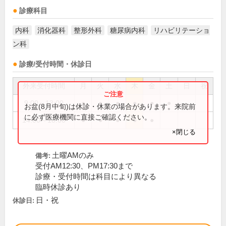
診療科目
内科
消化器科
整形外科
糖尿病内科
リハビリテーショ
ン科
診療/受付時間・休診日
外来受付時間
月
火
水
木
金
土
日
祝
9:00～13:00
●
●
●
●
●
●
お盆(8月中旬)は休診・休業の場合があります。来院前
に必ず医療機関に直接ご確認ください。
14:00～18:00
●
●
●
●
●
×閉じる
土曜AMのみ
備考:
受付AM12:30、PM17:30まで
診療・受付時間は科目により異なる
臨時休診あり
日・祝
休診日: