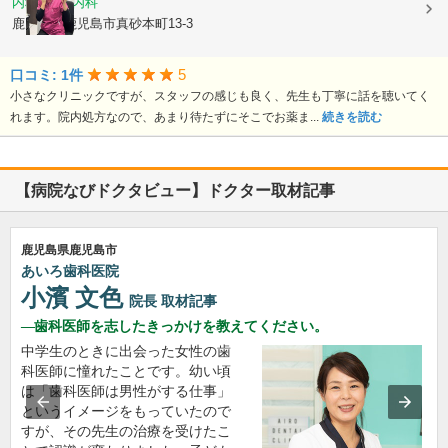
内科, 血液内科
鹿児島県鹿児島市真砂本町13-3
5
口コミ: 1件
小さなクリニックですが、スタッフの感じも良く、先生も丁寧に話を聴いてく
れます。院内処方なので、あまり待たずにそこでお薬ま...
続きを読む
【病院なびドクタビュー】ドクター取材記事
鹿児島県鹿児島市
あいろ歯科医院
小濱 文色
院長
取材記事
歯科医師を志したきっかけを教えてください。
中学生のときに出会った女性の歯
科医師に憧れたことです。幼い頃
は「歯科医師は男性がする仕事」
というイメージをもっていたので
すが、その先生の治療を受けたこ