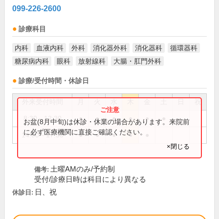
099-226-2600
診療科目
内科
血液内科
外科
消化器外科
消化器科
循環器科
糖尿病内科
眼科
放射線科
大腸・肛門外科
診療/受付時間・休診日
外来受付時間
月
火
水
木
金
土
日
祝
8:30～12:30
●
●
●
●
●
●
お盆(8月中旬)は休診・休業の場合があります。来院前
に必ず医療機関に直接ご確認ください。
14:00～17:30
●
●
●
●
●
×閉じる
土曜AMのみ/予約制
備考:
受付/診療日時は科目により異なる
日、祝
休診日: