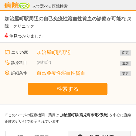
病院なび
人で選べる医院検索
加治屋町駅周辺の自己免疫性溶血性貧血の診察が可能な
病
院・クリニック
4
件見つかりました
加治屋町駅周辺
エリア/駅
変更
(未指定)
診療科目
追加
自己免疫性溶血性貧血
詳細条件
変更
検索する
※このページの医療機関・薬局は
加治屋町駅(鹿児島市電2系統)
を中心に直線
距離の近い順で表示されています