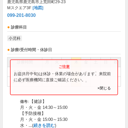
鹿児島県鹿児島市上荒田町29-23
Mスクエア3F
[地図]
099-201-8030
診療科目
小児科
診療/受付時間・休診日
診療時間
月
火
水
木
金
土
日
祝
9:00～12:30
●
●
●
●
●
●
お盆(8月中旬)は休診・休業の場合があります。来院前
に必ず医療機関に直接ご確認ください。
14:30～18:00
●
●
●
●
●
×閉じる
【健診】
備考:
月・火・金 14:30～15:00
【予防接種】
月・火・金 15:00～15:30
水・...(
続きを読む
)