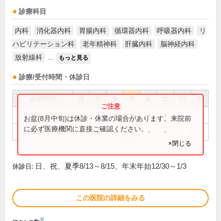
診療科目
内科
消化器内科
胃腸内科
循環器内科
呼吸器内科
リ
ハビリテーション科
老年精神科
肝臓内科
脳神経内科
放射線科
...
もっと見る
診療/受付時間・休診日
診療時間
月
火
水
木
金
土
日
祝
8:30～12:30
●
●
●
●
●
●
お盆(8月中旬)は休診・休業の場合があります。来院前
に必ず医療機関に直接ご確認ください。
14:30～17:30
●
●
●
●
●
●
×閉じる
日、祝、夏季8/13～8/15、年末年始12/30～1/3
休診日:
この医院の詳細をみる
※