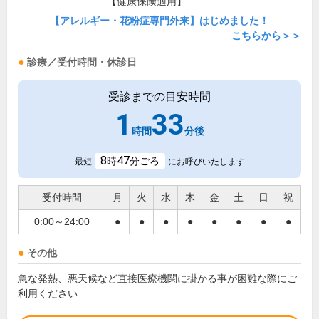
【健康保険適用】
【アレルギー・花粉症専門外来】はじめました！
こちらから＞＞
診療／受付時間・休診日
受診までの目安時間
1
33
時間
分後
8
47
時
分ごろ
最短
にお呼びいたします
受付時間
月
火
水
木
金
土
日
祝
0:00～24:00
●
●
●
●
●
●
●
●
その他
急な発熱、悪天候など直接医療機関に掛かる事が困難な際にご
利用ください