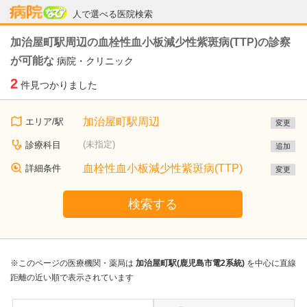
病院なび
人で選べる医院検索
加治屋町駅周辺の血栓性血小板減少性紫斑病(TTP)の診察
が可能な
病院・クリニック
2
件見つかりました
加治屋町駅周辺
エリア/駅
変更
(未指定)
診療科目
追加
血栓性血小板減少性紫斑病(TTP)
詳細条件
変更
検索する
※このページの医療機関・薬局は
加治屋町駅(鹿児島市電2系統)
を中心に直線
距離の近い順で表示されています