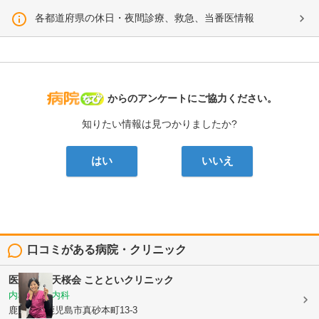
各都道府県の休日・夜間診療、救急、当番医情報
病院なび
からのアンケートにご協力ください。
知りたい情報は見つかりましたか?
はい
いいえ
口コミがある病院・クリニック
医療法人 天桜会
ことといクリニック
内科, 血液内科
鹿児島県鹿児島市真砂本町13-3