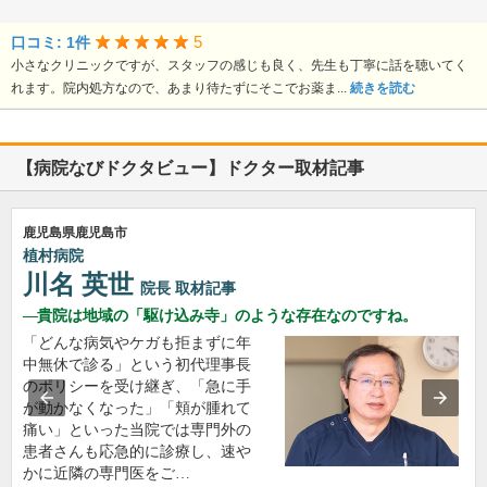
5
口コミ: 1件
小さなクリニックですが、スタッフの感じも良く、先生も丁寧に話を聴いてく
れます。院内処方なので、あまり待たずにそこでお薬ま...
続きを読む
【病院なびドクタビュー】ドクター取材記事
鹿児島県鹿児島市
植村病院
川名 英世
院長
取材記事
貴院は地域の「駆け込み寺」のような存在なのですね。
「どんな病気やケガも拒まずに年
中無休で診る」という初代理事長
のポリシーを受け継ぎ、「急に手
が動かなくなった」「頬が腫れて
痛い」といった当院では専門外の
患者さんも応急的に診療し、速や
かに近隣の専門医をご…