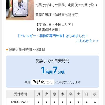
お薬はお近くの薬局、宅配便でお受け取り
登園許可証・診断書も発行可
【夜間休日・全国エリア】
【健康保険適用】
【アレルギー・花粉症専門外来】はじめました！
こちらから＞＞
診療／受付時間・休診日
受診までの目安時間
1
7
時間
分後
7
54
時
分ごろ
最短
にお呼びいたします
受付時間
月
火
水
木
金
土
日
祝
0:00～24:00
●
●
●
●
●
●
●
●