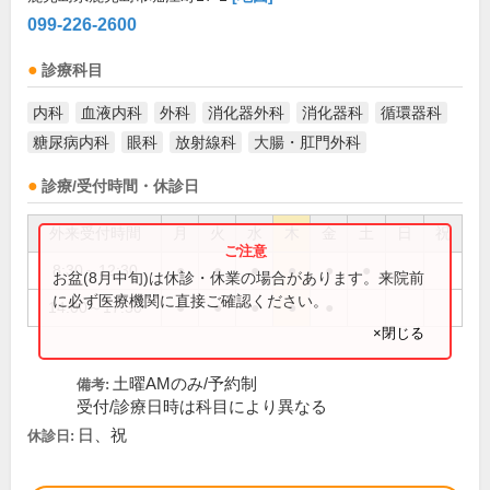
099-226-2600
診療科目
内科
血液内科
外科
消化器外科
消化器科
循環器科
糖尿病内科
眼科
放射線科
大腸・肛門外科
診療/受付時間・休診日
外来受付時間
月
火
水
木
金
土
日
祝
8:30～12:30
●
●
●
●
●
●
お盆(8月中旬)は休診・休業の場合があります。来院前
に必ず医療機関に直接ご確認ください。
14:00～17:30
●
●
●
●
●
×閉じる
土曜AMのみ/予約制
備考:
受付/診療日時は科目により異なる
日、祝
休診日: