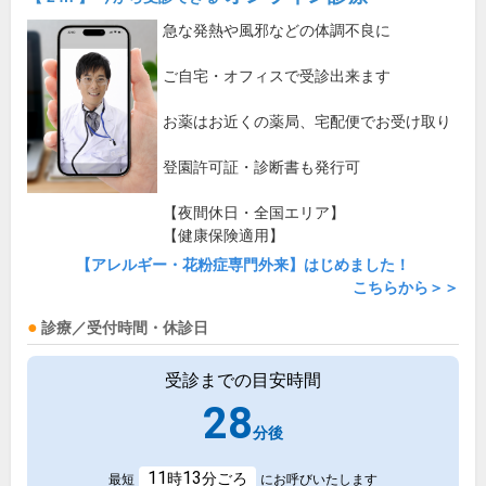
急な発熱や風邪などの体調不良に
ご自宅・オフィスで受診出来ます
お薬はお近くの薬局、宅配便でお受け取り
登園許可証・診断書も発行可
【夜間休日・全国エリア】
【健康保険適用】
【アレルギー・花粉症専門外来】はじめました！
こちらから＞＞
診療／受付時間・休診日
受診までの目安時間
28
分後
11
13
時
分ごろ
最短
にお呼びいたします