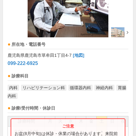
所在地・電話番号
鹿児島県鹿児島市草牟田1丁目4-7
[地図]
099-222-6925
診療科目
内科
リハビリテーション科
循環器内科
神経内科
胃腸
内科
診療/受付時間・休診日
診療時間
月
火
水
木
金
土
日
祝
9:00～13:00
●
●
●
●
●
●
お盆(8月中旬)は休診・休業の場合があります。来院前