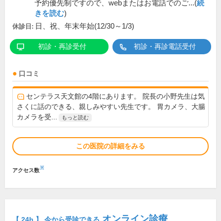
予約優先制ですので、webまたはお電話でのご...(
続
きを読む
)
日、祝、年末年始(12/30～1/3)
休診日:
初診・再診受付
初診・再診電話受付
口コミ
センテラス天文館の4階にあります。 院長の小野先生は気
さくに話のできる、親しみやすい先生です。 胃カメラ、大腸
カメラを受...
もっと読む
この医院の詳細をみる
※
アクセス数
オンライン診療
【 24h 】 今から受診できる