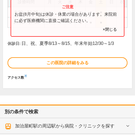
診療時間
月
火
水
木
金
土
日
祝
8:30～12:30
●
●
●
●
●
●
お盆(8月中旬)は休診・休業の場合があります。来院前
に必ず医療機関に直接ご確認ください。
14:30～17:30
●
●
●
●
●
●
×閉じる
日、祝、夏季8/13～8/15、年末年始12/30～1/3
休診日:
この医院の詳細をみる
※
アクセス数
別の条件で検索
加治屋町駅の周辺駅から病院・クリニックを探す