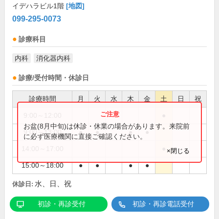
イデハラビル1階
[地図]
099-295-0073
診療科目
内科
消化器内科
診療/受付時間・休診日
診療時間
月
火
水
木
金
土
日
祝
9:00～12:00
●
お盆(8月中旬)は休診・休業の場合があります。来院前
9:00～13:00
●
●
●
●
に必ず医療機関に直接ご確認ください。
14:00～17:00
●
×閉じる
15:00～18:00
●
●
●
●
水、日、祝
休診日:
初診・再診受付
初診・再診電話受付