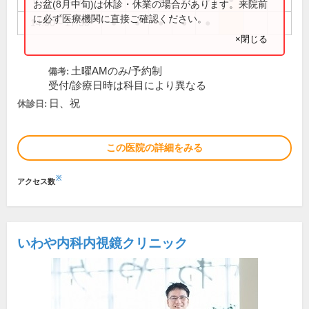
お盆(8月中旬)は休診・休業の場合があります。来院前
に必ず医療機関に直接ご確認ください。
14:00～17:30
●
●
●
●
●
×閉じる
土曜AMのみ/予約制
備考:
受付/診療日時は科目により異なる
日、祝
休診日:
この医院の詳細をみる
※
アクセス数
いわや内科内視鏡クリニック