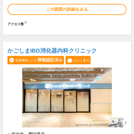
この医院の詳細をみる
※
アクセス数
かごしまIBD消化器内科クリニック
情報認証済み
1
医療機関による
口コミ
件