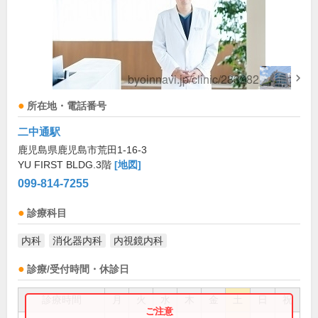
所在地・電話番号
二中通駅
鹿児島県鹿児島市荒田1-16-3
YU FIRST BLDG.3階
[地図]
099-814-7255
診療科目
内科
消化器内科
内視鏡内科
診療/受付時間・休診日
診療時間
月
火
水
木
金
土
日
祝