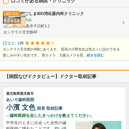
口コミがある病院・クリニック
かごしまIBD消化器内科クリニック
認証済み
消化器内科, 内科
鹿児島県鹿児島市千日町1-1
センテラス天文館4F
5
口コミ: 1件
センテラス天文館の4階にあります。 院長の小野先生は気さくに話のできる、
親しみやすい先生です。 胃カメラ、大腸カメラを受...
続きを読む
【病院なびドクタビュー】ドクター取材記事
鹿児島県鹿児島市
あいろ歯科医院
小濱 文色
院長
取材記事
歯科医師を志したきっかけを教えてください。
中学生のときに出会った女性の歯
科医師に憧れたことです。幼い頃