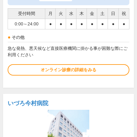
受付時間
月
火
水
木
金
土
日
祝
0:00～24:00
●
●
●
●
●
●
●
●
その他
急な発熱、悪天候など直接医療機関に掛かる事が困難な際にご
利用ください
オンライン診療の詳細をみる
いづろ今村病院