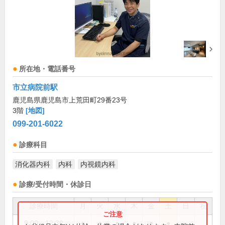
所在地・電話番号
市立病院前駅
鹿児島県鹿児島市上荒田町29番23号
3階
[地図]
099-201-6022
診療科目
消化器内科
内科
内視鏡内科
診療/受付時間・休診日
診療時間
月
火
水
木
金
土
日
祝
9:00～12:30
●
●
●
●
●
●