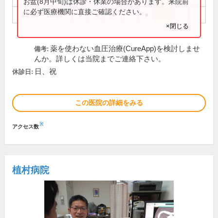
お盆(8月中旬)は休診・休業の場合があります。来院前
に必ず医療機関に直接ご確認ください。
15:30～18:00
●
●
●
●
×閉じる
薬を使わない血圧治療(CureApp)を検討しませ
備考:
んか。詳しくは当院までご連絡下さい。
日、祝
休診日:
この医院の詳細をみる
※
アクセス数
植村病院