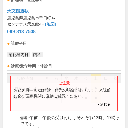
所在地・電話番号
天文館通駅
鹿児島県鹿児島市千日町1-1
センテラス天文館4F
[地図]
099-813-7548
診療科目
消化器内科
内科
診療/受付時間・休診日
診療時間
月
火
水
木
金
土
日
祝
9:00～12:30
●
●
●
●
●
●
お盆(8月中旬)は休診・休業の場合があります。来院前
に必ず医療機関に直接ご確認ください。
14:00～17:30
●
●
●
●
●
×閉じる
午前、午後の受け付けはそれぞれ12時、17時ま
備考:
でです。