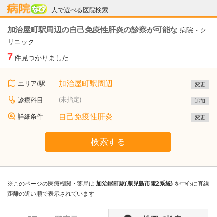
病院なび
人で選べる医院検索
加治屋町駅周辺の自己免疫性肝炎の診察が可能な
病院・ク
リニック
7
件見つかりました
加治屋町駅周辺
エリア/駅
変更
(未指定)
診療科目
追加
自己免疫性肝炎
詳細条件
変更
検索する
※このページの医療機関・薬局は
加治屋町駅(鹿児島市電2系統)
を中心に直線
距離の近い順で表示されています