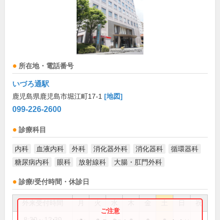
所在地・電話番号
いづろ通駅
鹿児島県鹿児島市堀江町17-1
[地図]
099-226-2600
診療科目
内科
血液内科
外科
消化器外科
消化器科
循環器科
糖尿病内科
眼科
放射線科
大腸・肛門外科
診療/受付時間・休診日
外来受付時間
月
火
水
木
金
土
日
祝
8:30～12:30
●
●
●
●
●
●