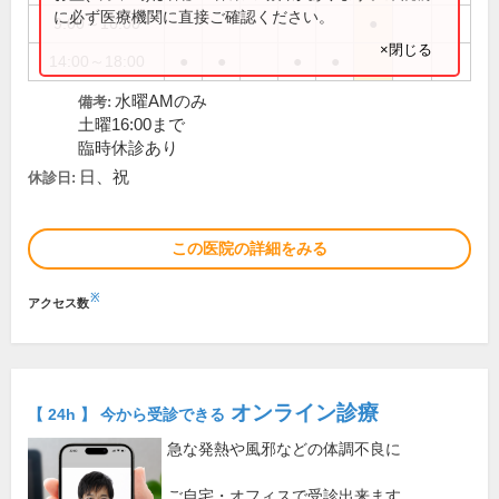
に必ず医療機関に直接ご確認ください。
9:00～16:00
●
×閉じる
14:00～18:00
●
●
●
●
水曜AMのみ
備考:
土曜16:00まで
臨時休診あり
日、祝
休診日:
この医院の詳細をみる
※
アクセス数
オンライン診療
【 24h 】 今から受診できる
急な発熱や風邪などの体調不良に
ご自宅・オフィスで受診出来ます