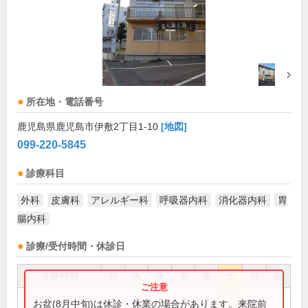
所在地・電話番号
鹿児島県鹿児島市伊敷2丁目1-10
[地図]
099-220-5845
診療科目
外科
皮膚科
アレルギー科
呼吸器内科
消化器内科
胃
腸内科
診療/受付時間・休診日
診療時間
月
火
水
木
金
土
日
祝
9:00～12:30
●
●
●
●
●
お盆(8月中旬)は休診・休業の場合があります。来院前