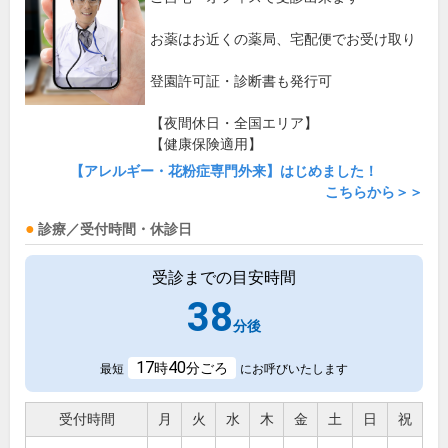
お薬はお近くの薬局、宅配便でお受け取り
登園許可証・診断書も発行可
【夜間休日・全国エリア】
【健康保険適用】
【アレルギー・花粉症専門外来】はじめました！
こちらから＞＞
診療／受付時間・休診日
受診までの目安時間
38
分後
17
40
時
分ごろ
最短
にお呼びいたします
受付時間
月
火
水
木
金
土
日
祝