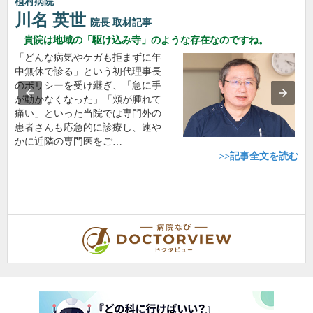
植村病院
川名 英世
院長
取材記事
貴院は地域の「駆け込み寺」のような存在なのですね。
「どんな病気やケガも拒まずに年
中無休で診る」という初代理事長
のポリシーを受け継ぎ、「急に手
が動かなくなった」「頬が腫れて
痛い」といった当院では専門外の
患者さんも応急的に診療し、速や
かに近隣の専門医をご…
>>記事全文を読む