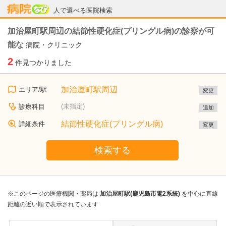
病院なび
人で選べる医院検索
加治屋町駅周辺の結節性硬化症(プリングル病)の診察が可
能な
病院・クリニック
2
件見つかりました
加治屋町駅周辺
エリア/駅
変更
(未指定)
診療科目
追加
結節性硬化症(プリングル病)
詳細条件
変更
検索する
※このページの医療機関・薬局は
加治屋町駅(鹿児島市電2系統)
を中心に直線
距離の近い順で表示されています