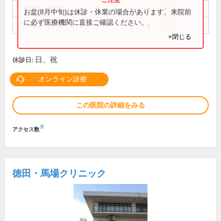
9:00～13:00
●
●
●
●
●
●
お盆(8月中旬)は休診・休業の場合があります。来院前
に必ず医療機関に直接ご確認ください。
15:00～19:00
●
●
●
●
×閉じる
日、祝
休診日:
オンライン診療
この医院の詳細をみる
※
アクセス数
徳田・馬場クリニック