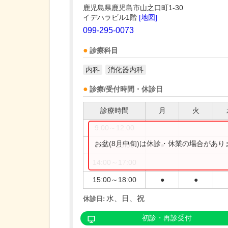
鹿児島県鹿児島市山之口町1-30
イデハラビル1階
[地図]
099-295-0073
診療科目
内科
消化器内科
診療/受付時間・休診日
診療時間
月
火
9:00～12:00
お盆(8月中旬)は休診・休業の場合があ
9:00～13:00
●
●
14:00～17:00
15:00～18:00
●
●
水、日、祝
休診日:
初診・再診受付