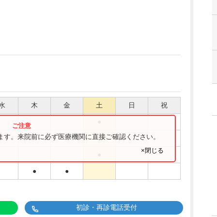
水
木
金
土
日
祝
●
ります。来院前に必ず医療機関に直接ご確認ください。
●
●
×閉じる
●
●
●
初診・再診電話受付