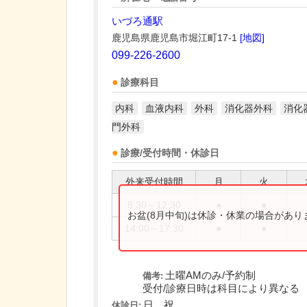
いづろ通駅
鹿児島県鹿児島市堀江町17-1
[地図]
099-226-2600
診療科目
内科
血液内科
外科
消化器外科
消化
門外科
診療/受付時間・休診日
外来受付時間
月
火
8:30～12:30
●
●
お盆(8月中旬)は休診・休業の場合があ
14:00～17:30
●
●
土曜AMのみ/予約制
備考:
受付/診療日時は科目により異なる
日、祝
休診日: