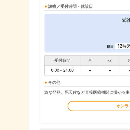
診療／受付時間・休診日
受
12
3
時
最短
受付時間
月
火
0:00～24:00
●
●
その他
急な発熱、悪天候など直接医療機関に掛かる事
オンラ