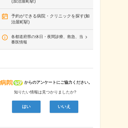
(加治屋町駅)
予約ができる病院・クリニックを探す(加
治屋町駅)
各都道府県の休日・夜間診療、救急、当
番医情報
病院なび
からのアンケートにご協力ください。
知りたい情報は見つかりましたか?
はい
いいえ