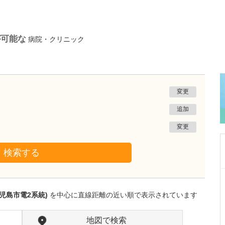
が可能な
病院・クリニック
変更
追加
変更
検索する
東京都大田区
いしがき耳鼻咽喉科クリニック
児島市電2系統)
を中心に直線距離の近い順で表示されています
石垣 高志
院長
取材記事
力を入れている診療がありましたら教えてくだ
地図で検索