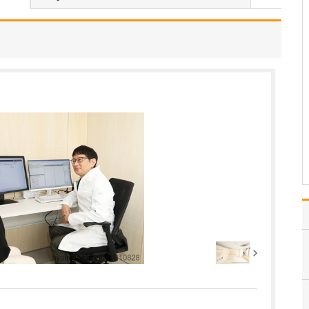
さい。
私は、迅速かつ的確な診
断こそが、早期発見や適
切な治療につながると考
えています。そこで、数
十ミクロンレベルの詳細
な情報を得ることができ
る耳鼻咽喉科用CT検査機
器をはじめ、ファイバー
スコープ(内視鏡)、血…
>>記事全文を読む