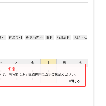
器科
循環器科
糖尿病内科
眼科
放射線科
大腸・肛
水
木
金
土
日
祝
●
●
●
●
ります。来院前に必ず医療機関に直接ご確認ください。
●
●
●
×閉じる