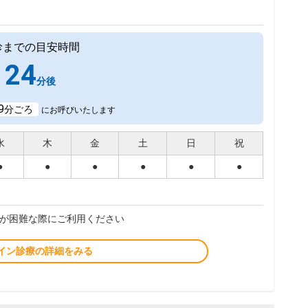
診までの目安時間
24
分後
9
分ごろ
にお呼びいたします
水
木
金
土
日
祝
●
●
●
●
●
●
が困難な際にご利用ください
イン診療の詳細をみる