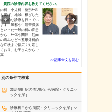
ですね。
貴院の診療内容を教えてください。
「どんな病気や
内科・小児科・整形外科
まずに年中無休
を掲げ、地域に根ざした
という初代理事
総合的な診療を行ってい
シーを受け継ぎ
ます。風邪や生活習慣病
手が動かなくな
といった一般内科の疾患
「頬が腫れて痛
から、外傷や関節・筋肉
った当院では専
の痛みなどの整形外科的
者さんも応急的
な症状まで幅広く対応し
し、速やかに近
ており、お子さんからご
医をご…
高…
>>記事全文を読む
別の条件で検索
加治屋町駅の周辺駅から病院・クリニ
ックを探す
診療科目から病院・クリニックを探す