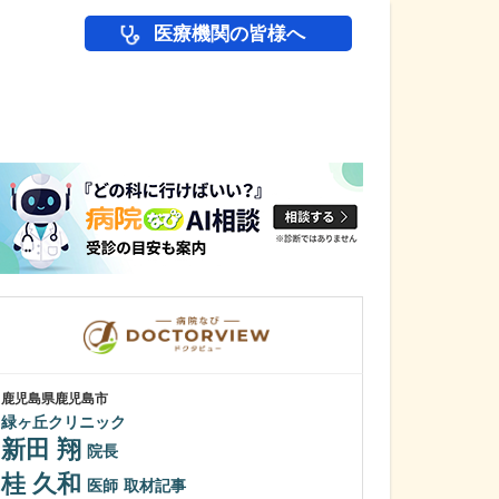
医療機関の皆様へ
医師(ドクター)の
鹿児島県鹿児島市
鹿児島県鹿児島市
緑ヶ丘クリニック
植村病院
新田 翔
川名 英世
院長
桂 久和
貴院は地域の「
医師
取材記事