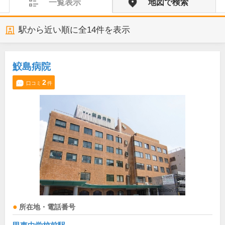
一覧表示
地図で検索
駅から近い順に全
14
件を表示
鮫島病院
2
口コミ
件
所在地・電話番号