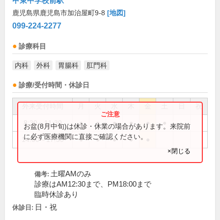
甲東中学校前駅
鹿児島県鹿児島市加治屋町9-8
[地図]
099-224-2277
診療科目
内科
外科
胃腸科
肛門科
診療/受付時間・休診日
外来受付時間
月
火
水
木
金
土
日
祝
8:30～11:30
●
●
●
●
●
●
お盆(8月中旬)は休診・休業の場合があります。来院前
に必ず医療機関に直接ご確認ください。
14:00～17:30
●
●
●
●
●
×閉じる
土曜AMのみ
備考:
診療はAM12:30まで、PM18:00まで
臨時休診あり
日・祝
休診日: