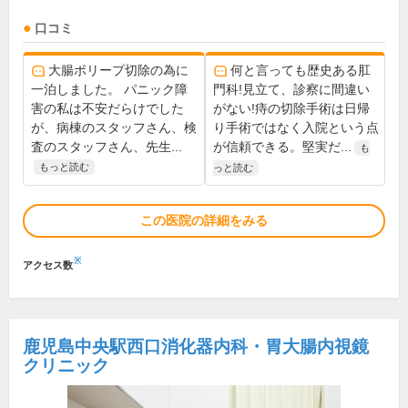
口コミ
大腸ポリープ切除の為に
何と言っても歴史ある肛
一泊しました。 パニック障
門科!見立て、診察に間違い
害の私は不安だらけでした
がない!痔の切除手術は日帰
が、病棟のスタッフさん、検
り手術ではなく入院という点
査のスタッフさん、先生...
が信頼できる。堅実だ...
も
もっと読む
っと読む
この医院の詳細をみる
※
アクセス数
鹿児島中央駅西口消化器内科・胃大腸内視鏡
クリニック