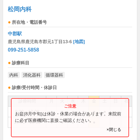
松岡内科
所在地・電話番号
中郡駅
鹿児島県鹿児島市郡元1丁目13-6
[地図]
099-251-5858
診療科目
内科
消化器科
循環器科
診療/受付時間・休診日
診療時間
月
火
水
木
金
土
日
祝
9:00～12:30
●
●
●
●
●
●
お盆(8月中旬)は休診・休業の場合があります。来院前
に必ず医療機関に直接ご確認ください。
14:00～18:00
●
●
●
●
●
×閉じる