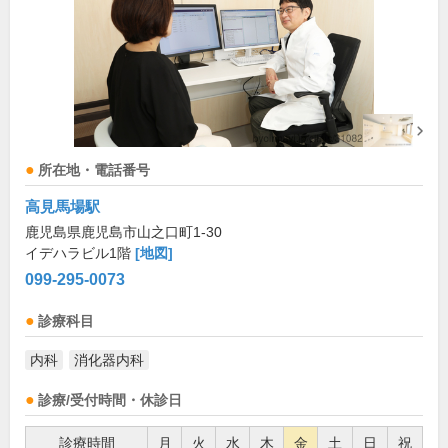
所在地・電話番号
高見馬場駅
鹿児島県鹿児島市山之口町1-30
イデハラビル1階
[地図]
099-295-0073
診療科目
内科
消化器内科
診療/受付時間・休診日
診療時間
月
火
水
木
金
土
日
祝