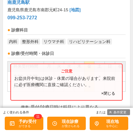
南鹿児島駅
鹿児島県鹿児島市南郡元町24-15
[地図]
099-253-7272
診療科目
内科
整形外科
リウマチ科
リハビリテーション科
診療/受付時間・休診日
外来受付時間
月
火
水
木
金
土
日
祝
9:00～12:30
●
●
●
●
●
●
お盆(8月中旬)は休診・休業の場合があります。来院前
に必ず医療機関に直接ご確認ください。
14:30～17:30
●
●
●
●
●
×閉じる
受付/診療日時は科目により異なる
備考:
条件変更
整形外科の初診受付は午前中のみとなります
11
臨時休診あり
予約/受付
現在診療
現在地
◆受付は...(
続きを読む
)