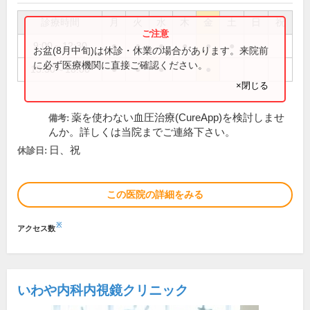
診療時間
月
火
水
木
金
土
日
祝
9:00～12:30
●
●
●
●
●
●
お盆(8月中旬)は休診・休業の場合があります。来院前
に必ず医療機関に直接ご確認ください。
15:30～18:00
●
●
●
●
×閉じる
薬を使わない血圧治療(CureApp)を検討しませ
備考:
んか。詳しくは当院までご連絡下さい。
日、祝
休診日:
この医院の詳細をみる
※
アクセス数
いわや内科内視鏡クリニック