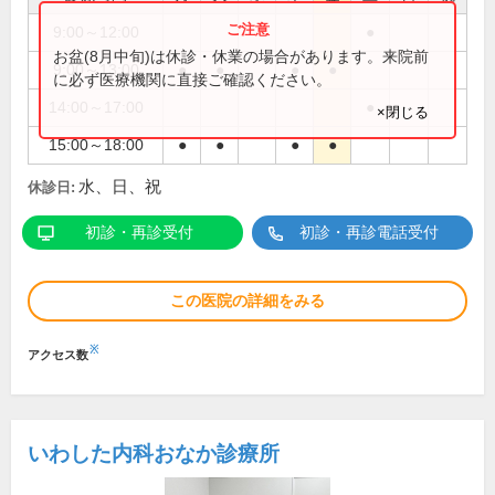
9:00～12:00
●
お盆(8月中旬)は休診・休業の場合があります。来院前
9:00～13:00
●
●
●
●
に必ず医療機関に直接ご確認ください。
14:00～17:00
●
×閉じる
15:00～18:00
●
●
●
●
水、日、祝
休診日:
初診・再診受付
初診・再診電話受付
この医院の詳細をみる
※
アクセス数
いわした内科おなか診療所