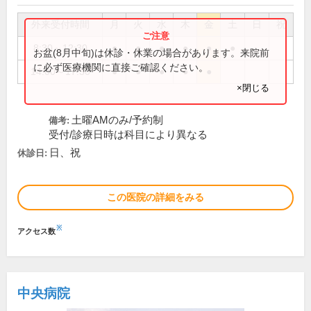
外来受付時間
月
火
水
木
金
土
日
祝
8:30～12:30
●
●
●
●
●
●
お盆(8月中旬)は休診・休業の場合があります。来院前
に必ず医療機関に直接ご確認ください。
14:00～17:30
●
●
●
●
●
×閉じる
土曜AMのみ/予約制
備考:
受付/診療日時は科目により異なる
日、祝
休診日:
この医院の詳細をみる
※
アクセス数
中央病院