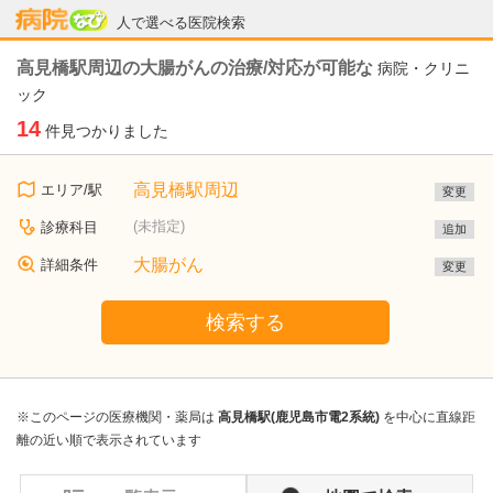
病院なび
人で選べる医院検索
高見橋駅周辺の大腸がんの治療/対応が可能な
病院・クリニ
ック
14
件見つかりました
高見橋駅周辺
エリア/駅
変更
(未指定)
診療科目
追加
大腸がん
詳細条件
変更
検索する
※このページの医療機関・薬局は
高見橋駅(鹿児島市電2系統)
を中心に直線距
離の近い順で表示されています