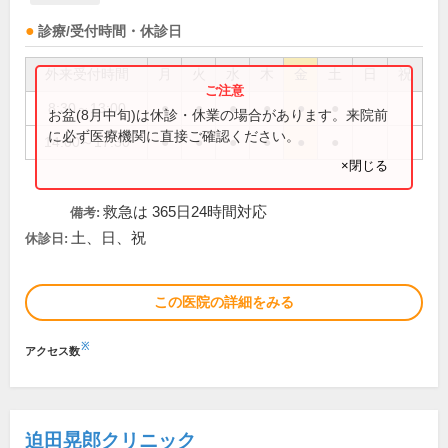
診療/受付時間・休診日
外来受付時間
月
火
水
木
金
土
日
祝
8:30～13:00
●
●
●
●
●
●
お盆(8月中旬)は休診・休業の場合があります。来院前
に必ず医療機関に直接ご確認ください。
14:00～17:30
●
●
●
●
●
●
×閉じる
救急は 365日24時間対応
備考:
土、日、祝
休診日:
この医院の詳細をみる
※
アクセス数
迫田晃郎クリニック