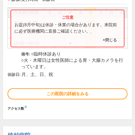
外来受付時間
月
火
水
木
金
土
日
祝
9:00～11:30
●
●
●
お盆(8月中旬)は休診・休業の場合があります。来院前
に必ず医療機関に直接ご確認ください。
14:00～17:00
●
●
●
×閉じる
15:00～18:00
●
○臨時休診あり
備考:
○火・木曜日は女性医師による胃・大腸カメラを行
っています。
月、土、日、祝
休診日:
この医院の詳細をみる
※
アクセス数