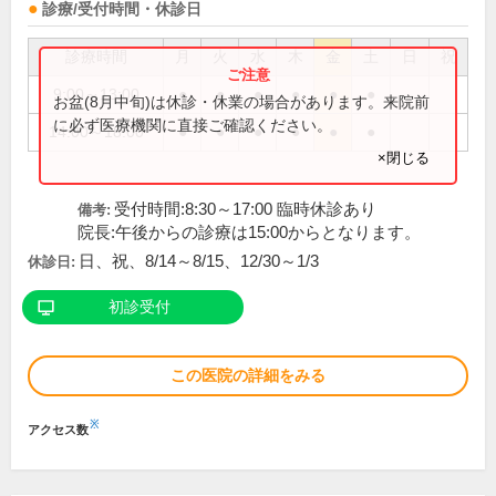
診療/受付時間・休診日
診療時間
月
火
水
木
金
土
日
祝
9:00～13:00
●
●
●
●
●
●
お盆(8月中旬)は休診・休業の場合があります。来院前
に必ず医療機関に直接ご確認ください。
14:00～18:00
●
●
●
●
●
●
×閉じる
受付時間:8:30～17:00 臨時休診あり
備考:
院長:午後からの診療は15:00からとなります。
日、祝、8/14～8/15、12/30～1/3
休診日:
初診受付
この医院の詳細をみる
※
アクセス数