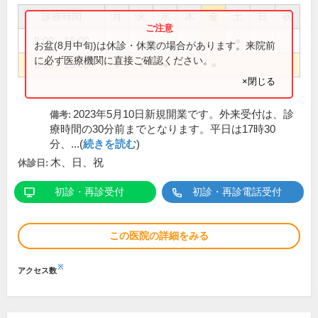
診療時間
月
火
水
木
金
土
日
祝
9:00～16:00
●
お盆(8月中旬)は休診・休業の場合があります。来院前
に必ず医療機関に直接ご確認ください。
9:00～18:00
●
●
●
●
×閉じる
2023年5月10日新規開業です。外来受付は、診
備考:
療時間の30分前までとなります。平日は17時30
分、...(
続きを読む
)
木、日、祝
休診日:
初診・再診受付
初診・再診電話受付
この医院の詳細をみる
※
アクセス数