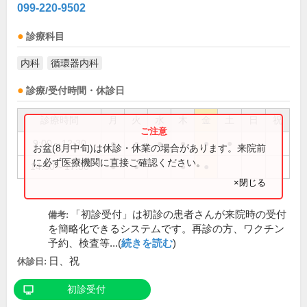
099-220-9502
診療科目
内科
循環器内科
診療/受付時間・休診日
診療時間
月
火
水
木
金
土
日
祝
9:00～12:30
●
●
●
●
●
●
お盆(8月中旬)は休診・休業の場合があります。来院前
に必ず医療機関に直接ご確認ください。
14:30～17:30
●
●
●
●
×閉じる
「初診受付」は初診の患者さんが来院時の受付
備考:
を簡略化できるシステムです。再診の方、ワクチン
予約、検査等...(
続きを読む
)
日、祝
休診日:
初診受付