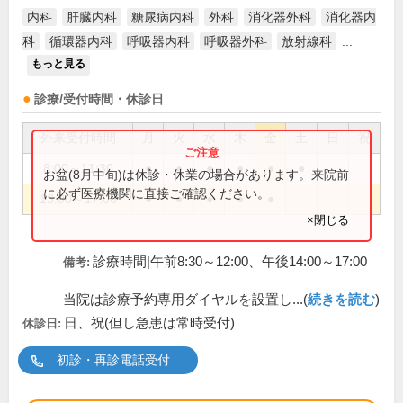
内科
肝臓内科
糖尿病内科
外科
消化器外科
消化器内
科
循環器内科
呼吸器内科
呼吸器外科
放射線科
...
もっと見る
診療/受付時間・休診日
外来受付時間
月
火
水
木
金
土
日
祝
8:00～11:30
●
●
●
●
●
●
お盆(8月中旬)は休診・休業の場合があります。来院前
に必ず医療機関に直接ご確認ください。
13:00～17:00
●
●
●
●
●
×閉じる
診療時間|午前8:30～12:00、午後14:00～17:00
備考:
当院は診療予約専用ダイヤルを設置し...(
続きを読む
)
日、祝(但し急患は常時受付)
休診日:
初診・再診電話受付