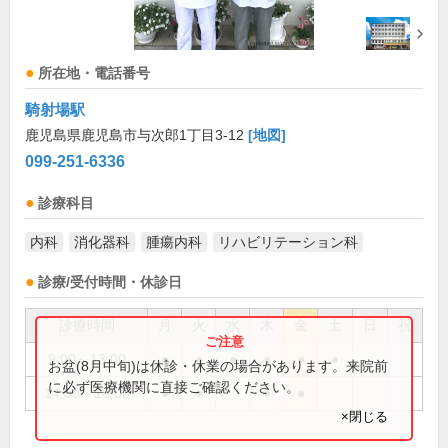
所在地・電話番号
騎射場駅
鹿児島県鹿児島市与次郎1丁目3-12
[地図]
099-251-6336
診療科目
内科
消化器科
腫瘍内科
リハビリテーション科
診療/受付時間・休診日
診療時間
月
火
水
木
金
土
日
祝
9:00～13:00
●
●
●
●
●
●
お盆(8月中旬)は休診・休業の場合があります。来院前
に必ず医療機関に直接ご確認ください。
14:00～18:00
●
●
●
●
×閉じる