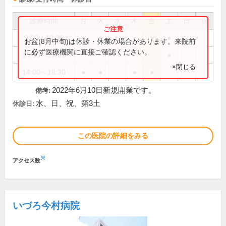
診療時間
月
火
水
木
金
土
日
祝
9:00～12:30
●
●
●
●
●
お盆(8月中旬)は休診・休業の場合があります。来院前
に必ず医療機関に直接ご確認ください。
14:00～17:00
●
×閉じる
14:00～18:30
●
●
●
●
2022年6月10日新規開業です。
備考:
水、日、祝、第3土
休診日:
この医院の詳細をみる
※
アクセス数
いづろ今村病院