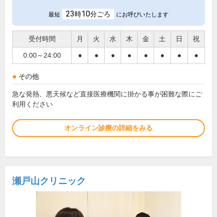
23
10
時
分ごろ
最短
にお呼びいたします
受付時間
月
火
水
木
金
土
日
祝
0:00～24:00
●
●
●
●
●
●
●
●
その他
急な発熱、悪天候など直接医療機関に掛かる事が困難な際にご
利用ください
オンライン診療の詳細をみる
瀬戸山クリニック