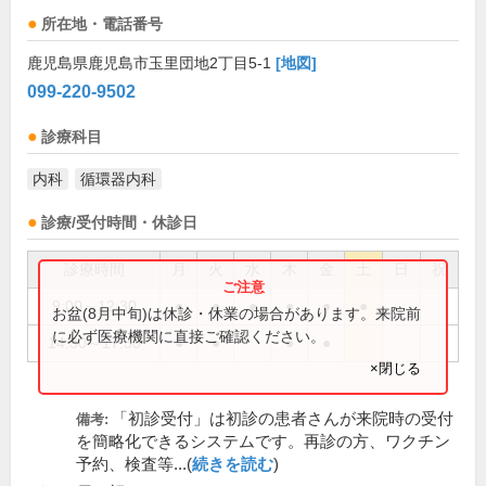
所在地・電話番号
鹿児島県鹿児島市玉里団地2丁目5-1
[地図]
099-220-9502
診療科目
内科
循環器内科
診療/受付時間・休診日
診療時間
月
火
水
木
金
土
日
祝
9:00～12:30
●
●
●
●
●
●
お盆(8月中旬)は休診・休業の場合があります。来院前
に必ず医療機関に直接ご確認ください。
14:30～17:30
●
●
●
●
×閉じる
「初診受付」は初診の患者さんが来院時の受付
備考:
を簡略化できるシステムです。再診の方、ワクチン
予約、検査等...(
続きを読む
)