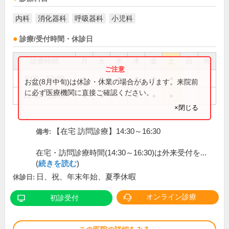
内科
消化器科
呼吸器科
小児科
診療/受付時間・休診日
診療時間
月
火
水
木
金
土
日
祝
9:00～12:30
●
●
●
●
●
●
お盆(8月中旬)は休診・休業の場合があります。来院前
に必ず医療機関に直接ご確認ください。
16:30～18:00
●
●
●
●
●
×閉じる
【在宅 訪問診療】14:30～16:30
備考:
在宅・訪問診療時間(14:30～16:30)は外来受付を...
(
続きを読む
)
日、祝、年末年始、夏季休暇
休診日:
オンライン診療
初診受付