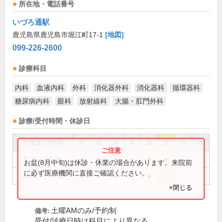
所在地・電話番号
いづろ通駅
鹿児島県鹿児島市堀江町17-1
[地図]
099-226-2600
診療科目
内科
血液内科
外科
消化器外科
消化器科
循環器科
糖尿病内科
眼科
放射線科
大腸・肛門外科
診療/受付時間・休診日
外来受付時間
月
火
水
木
金
土
日
祝
8:30～12:30
●
●
●
●
●
●
お盆(8月中旬)は休診・休業の場合があります。来院前
に必ず医療機関に直接ご確認ください。
14:00～17:30
●
●
●
●
●
×閉じる
土曜AMのみ/予約制
備考:
受付/診療日時は科目により異なる