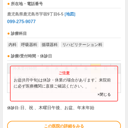
所在地・電話番号
鹿児島県鹿児島市宇宿9丁目6-5
[地図]
099-275-9077
診療科目
内科
呼吸器科
循環器科
リハビリテーション科
診療/受付時間・休診日
外来受付時間
月
火
水
木
金
土
日
祝
8:30～12:30
●
●
●
●
●
●
お盆(8月中旬)は休診・休業の場合があります。来院前
に必ず医療機関に直接ご確認ください。
14:30～18:30
●
●
●
●
●
×閉じる
日、祝 、木曜日午後、お盆、年末年始
休診日:
この医院の詳細をみる