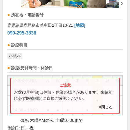
所在地・電話番号
鹿児島県鹿児島市草牟田2丁目13-21
[地図]
099-295-3838
診療科目
小児科
診療/受付時間・休診日
外来受付時間
月
火
水
木
金
土
日
祝
9:00～12:30
●
●
●
●
●
●
お盆(8月中旬)は休診・休業の場合があります。来院前
に必ず医療機関に直接ご確認ください。
14:30～16:00
●
×閉じる
14:30～18:00
●
●
●
●
木曜AMのみ 土曜16:00まで
備考:
日、祝
休診日: