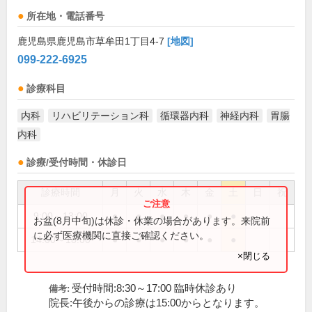
所在地・電話番号
鹿児島県鹿児島市草牟田1丁目4-7
[地図]
099-222-6925
診療科目
内科
リハビリテーション科
循環器内科
神経内科
胃腸
内科
診療/受付時間・休診日
診療時間
月
火
水
木
金
土
日
祝
9:00～13:00
●
●
●
●
●
●
お盆(8月中旬)は休診・休業の場合があります。来院前
に必ず医療機関に直接ご確認ください。
14:00～18:00
●
●
●
●
●
●
×閉じる
受付時間:8:30～17:00 臨時休診あり
備考:
院長:午後からの診療は15:00からとなります。