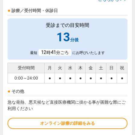
診療／受付時間・休診日
受診までの目安時間
13
分後
12
41
時
分ごろ
最短
にお呼びいたします
受付時間
月
火
水
木
金
土
日
祝
0:00～24:00
●
●
●
●
●
●
●
●
その他
急な発熱、悪天候など直接医療機関に掛かる事が困難な際にご
利用ください
オンライン診療の詳細をみる