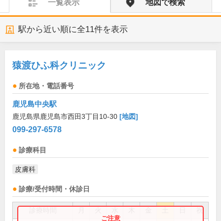
一覧表示
地図で検索
駅から近い順に全
11
件を表示
猿渡ひふ科クリニック
所在地・電話番号
鹿児島中央駅
鹿児島県鹿児島市西田3丁目10-30
[地図]
099-297-6578
診療科目
皮膚科
診療/受付時間・休診日
診療時間
月
火
水
木
金
土
日
祝