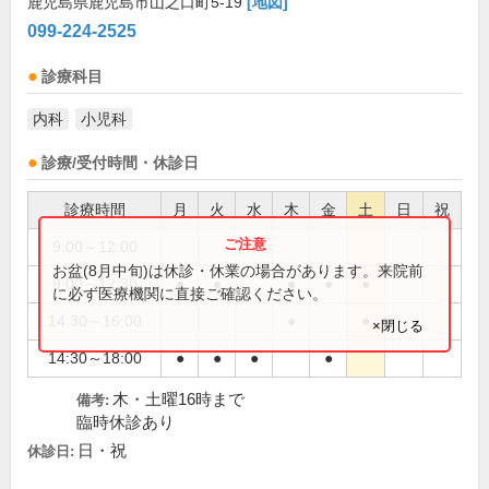
鹿児島県鹿児島市山之口町5-19
[地図]
099-224-2525
診療科目
内科
小児科
診療/受付時間・休診日
診療時間
月
火
水
木
金
土
日
祝
9:00～12:00
●
お盆(8月中旬)は休診・休業の場合があります。来院前
9:00～12:30
●
●
●
●
●
に必ず医療機関に直接ご確認ください。
14:30～16:00
●
●
×閉じる
14:30～18:00
●
●
●
●
木・土曜16時まで
備考:
臨時休診あり
日・祝
休診日: