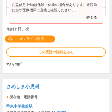
9:00～13:00
●
●
●
●
●
●
お盆(8月中旬)は休診・休業の場合があります。来院前
に必ず医療機関に直接ご確認ください。
15:00～19:00
●
●
●
●
×閉じる
日、祝
休診日:
オンライン診療
この医院の詳細をみる
※
アクセス数
さめしま小児科
所在地・電話番号
甲東中学校前駅