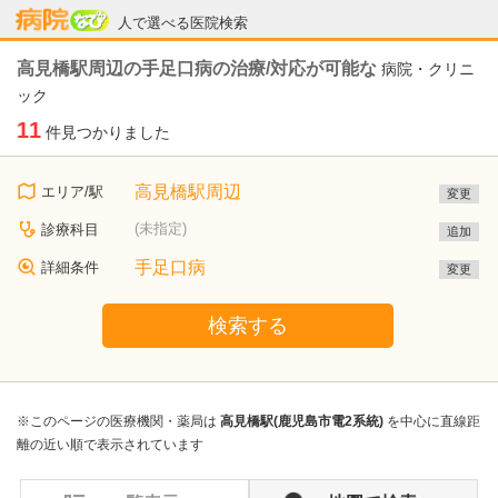
病院なび
人で選べる医院検索
高見橋駅周辺の手足口病の治療/対応が可能な
病院・クリニ
ック
11
件見つかりました
高見橋駅周辺
エリア/駅
変更
(未指定)
診療科目
追加
手足口病
詳細条件
変更
検索する
※このページの医療機関・薬局は
高見橋駅(鹿児島市電2系統)
を中心に直線距
離の近い順で表示されています