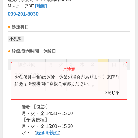
Mスクエア3F
[地図]
099-201-8030
診療科目
小児科
診療/受付時間・休診日
診療時間
月
火
水
木
金
土
日
祝
9:00～12:30
●
●
●
●
●
●
お盆(8月中旬)は休診・休業の場合があります。来院前
に必ず医療機関に直接ご確認ください。
14:30～18:00
●
●
●
●
●
×閉じる
【健診】
備考:
月・火・金 14:30～15:00
【予防接種】
月・火・金 15:00～15:30
水・...(
続きを読む
)