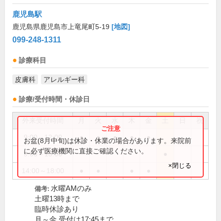
鹿児島駅
鹿児島県鹿児島市上竜尾町5-19
[地図]
099-248-1311
診療科目
皮膚科
アレルギー科
診療/受付時間・休診日
外来受付時間
月
火
水
木
金
土
日
祝
9:00～12:00
●
●
●
●
●
お盆(8月中旬)は休診・休業の場合があります。来院前
に必ず医療機関に直接ご確認ください。
9:00～13:00
●
×閉じる
14:00～18:00
●
●
●
●
水曜AMのみ
備考:
土曜13時まで
臨時休診あり
月～金 受付は17:45まで