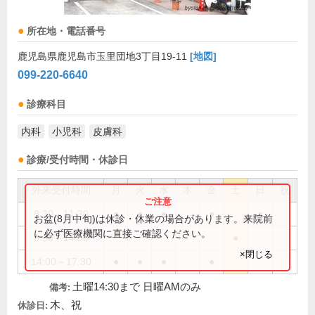
所在地・電話番号
鹿児島県鹿児島市玉里団地3丁目19-11
[地図]
099-220-6640
診療科目
内科
小児科
皮膚科
診療/受付時間・休診日
外来受付時間
月
火
水
木
金
土
日
祝
8:30～11:30
●
●
●
●
●
お盆(8月中旬)は休診・休業の場合があります。来院前
に必ず医療機関に直接ご確認ください。
8:30～14:30
●
×閉じる
14:00～17:30
●
●
●
●
土曜14:30まで 日曜AMのみ
備考:
木、祝
休診日: