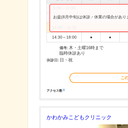
9:00～12:00
お盆(8月中旬)は休診・休業の場合があ
9:00～12:30
●
●
14:30～16:00
14:30～18:00
●
●
木・土曜16時まで
備考:
臨時休診あり
日・祝
休診日:
こ
※
アクセス数
かわかみこどもクリニック