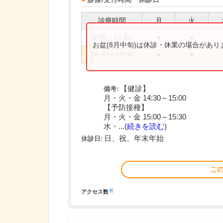
診療時間
月
火
9:00～12:30
●
●
お盆(8月中旬)は休診・休業の場合があ
14:30～18:00
●
●
【健診】
備考:
月・火・金 14:30～15:00
【予防接種】
月・火・金 15:00～15:30
水・...(
続きを読む
)
日、祝、年末年始
休診日:
こ
※
アクセス数