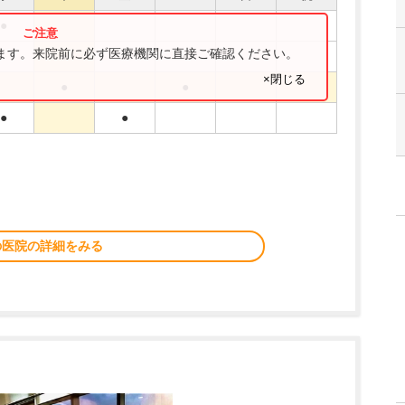
●
ります。来院前に必ず医療機関に直接ご確認ください。
●
●
●
×閉じる
●
●
●
●
の医院の詳細をみる