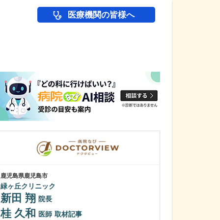
医療機関の皆様へ
医師(ドクター)の
鹿児島県鹿児島市
鹿児島県鹿児島市
緑ヶ丘クリニック
植村病院
新田 翔
川名 英世
院長
桂 久和
貴院は地域の「
医師
取材記事