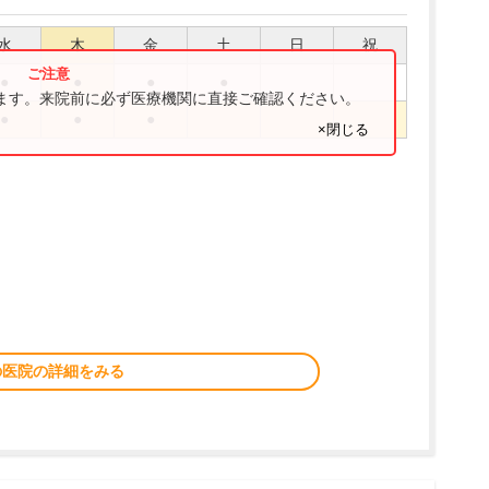
水
木
金
土
日
祝
●
●
●
●
ります。来院前に必ず医療機関に直接ご確認ください。
●
●
●
×閉じる
の医院の詳細をみる