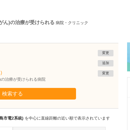
がん)の治療が受けられる
病院・クリニック
変更
追加
)
変更
ん)の治療が受けられる病院
検索する
滋賀県草津市
いずみ医院
河野 光泰
島市電2系統)
を中心に直線距離の近い順で表示されています
副院長
取材記事
日々の診療で心がけていることをお聞かせくだ