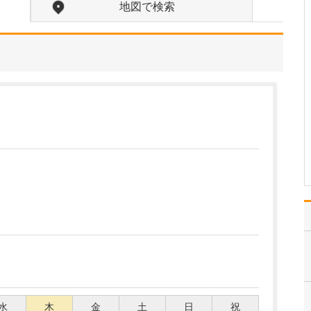
さい。
地図で検索
皆さんが敬遠しがちな
胃・大腸内視鏡検査のハ
ードルを下げていくこと
を心がけながら診療にあ
たっています。やはり、
内視鏡検査で一度苦痛を
感じてしまうとトラウマ
になり、検査を先延ばし
にするほど病気の早期発
見が…
>>記事全文を読む
水
木
金
土
日
祝