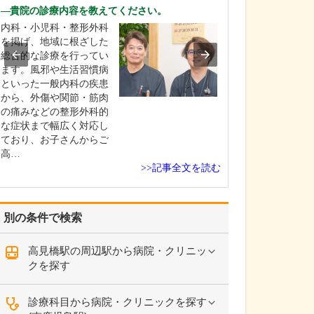
ですね。
貴院の診療内容を教えてください。
「どんな病気や
内科・小児科・整形外科
まずに年中無休
を掲げ、地域に根ざした
という初代理事
総合的な診療を行ってい
シーを受け継ぎ
ます。風邪や生活習慣病
手が動かなくな
といった一般内科の疾患
「頬が腫れて痛
から、外傷や関節・筋肉
った当院では専
の痛みなどの整形外科的
者さんも応急的
な症状まで幅広く対応し
し、速やかに近
ており、お子さんからご
医をご…
高…
>>記事全文を読む
別の条件で検索
高見橋駅の周辺駅から病院・クリニッ
クを探す
診療科目から病院・クリニックを探す