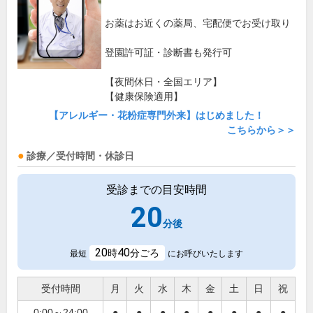
お薬はお近くの薬局、宅配便でお受け取り
登園許可証・診断書も発行可
【夜間休日・全国エリア】
【健康保険適用】
【アレルギー・花粉症専門外来】はじめました！
こちらから＞＞
診療／受付時間・休診日
受診までの目安時間
20
分後
20
40
時
分ごろ
最短
にお呼びいたします
受付時間
月
火
水
木
金
土
日
祝
0:00～24:00
●
●
●
●
●
●
●
●