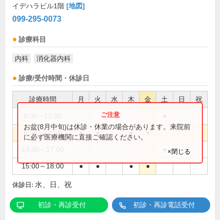
イデハラビル1階
[地図]
099-295-0073
診療科目
内科
消化器内科
診療/受付時間・休診日
診療時間
月
火
水
木
金
土
日
祝
9:00～12:00
●
お盆(8月中旬)は休診・休業の場合があります。来院前
9:00～13:00
●
●
●
●
に必ず医療機関に直接ご確認ください。
14:00～17:00
●
×閉じる
15:00～18:00
●
●
●
●
水、日、祝
休診日:
初診・再診受付
初診・再診電話受付