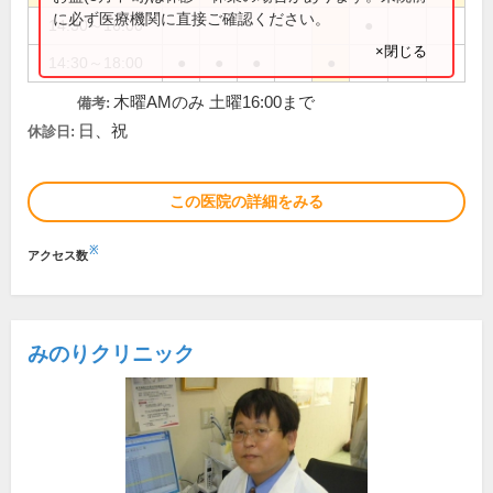
に必ず医療機関に直接ご確認ください。
14:30～16:00
●
×閉じる
14:30～18:00
●
●
●
●
木曜AMのみ 土曜16:00まで
備考:
日、祝
休診日:
この医院の詳細をみる
※
アクセス数
みのりクリニック