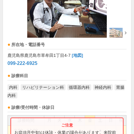
所在地・電話番号
鹿児島県鹿児島市草牟田1丁目4-7
[地図]
099-222-6925
診療科目
内科
リハビリテーション科
循環器内科
神経内科
胃腸
内科
診療/受付時間・休診日
診療時間
月
火
水
木
金
土
日
祝
9:00～13:00
●
●
●
●
●
●
お盆(8月中旬)は休診・休業の場合があります。来院前