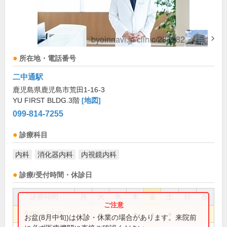
所在地・電話番号
二中通駅
鹿児島県鹿児島市荒田1-16-3
YU FIRST BLDG.3階
[地図]
099-814-7255
診療科目
内科
消化器内科
内視鏡内科
診療/受付時間・休診日
診療時間
月
火
水
木
金
土
日
祝
9:00～12:30
●
●
●
●
●
お盆(8月中旬)は休診・休業の場合があります。来院前