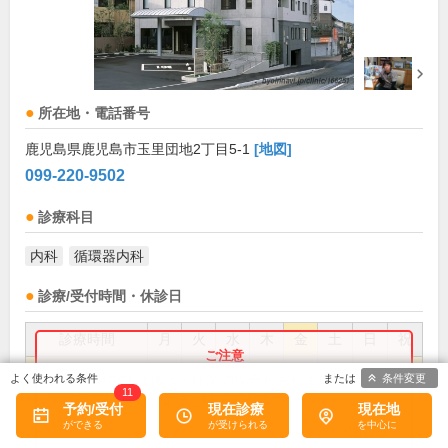
所在地・電話番号
鹿児島県鹿児島市玉里団地2丁目5-1
[地図]
099-220-9502
診療科目
内科
循環器内科
診療/受付時間・休診日
診療時間
月
火
水
木
金
土
日
祝
9:00～12:30
●
●
●
●
●
●
お盆(8月中旬)は休診・休業の場合があります。来院前
条件変更
11
に必ず医療機関に直接ご確認ください。
14:30～17:30
●
●
●
●
予約/受付
現在診療
現在地
×閉じる