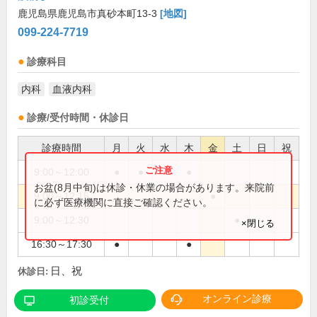
鹿児島県鹿児島市真砂本町13-3
[地図]
099-224-7719
診療科目
内科
血液内科
診療/受付時間・休診日
診療時間
月
火
水
木
金
土
日
祝
9:00～12:00
●
●
●
●
お盆(8月中旬)は休診・休業の場合があります。来院前
9:00～12:15
●
に必ず医療機関に直接ご確認ください。
9:00～12:30
●
×閉じる
16:30～17:30
●
●
日、祝
休診日:
オンライン診療
初診受付