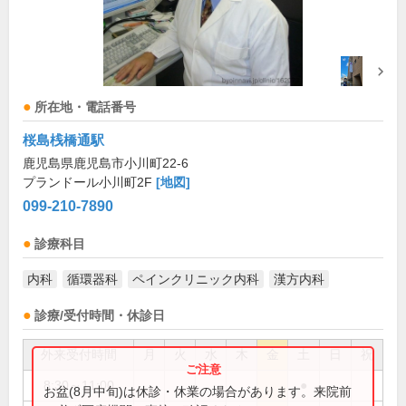
所在地・電話番号
桜島桟橋通駅
鹿児島県鹿児島市小川町22-6
プランドール小川町2F
[地図]
099-210-7890
診療科目
内科
循環器科
ペインクリニック内科
漢方内科
診療/受付時間・休診日
外来受付時間
月
火
水
木
金
土
日
祝
8:30～11:00
●
お盆(8月中旬)は休診・休業の場合があります。来院前