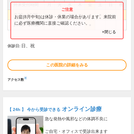
外来受付時間
月
火
水
木
金
土
日
祝
8:30～12:30
●
●
●
●
●
●
お盆(8月中旬)は休診・休業の場合があります。来院前
に必ず医療機関に直接ご確認ください。
14:30～17:30
●
●
●
●
×閉じる
日、祝
休診日:
この医院の詳細をみる
※
アクセス数
オンライン診療
【 24h 】 今から受診できる
急な発熱や風邪などの体調不良に
ご自宅・オフィスで受診出来ます