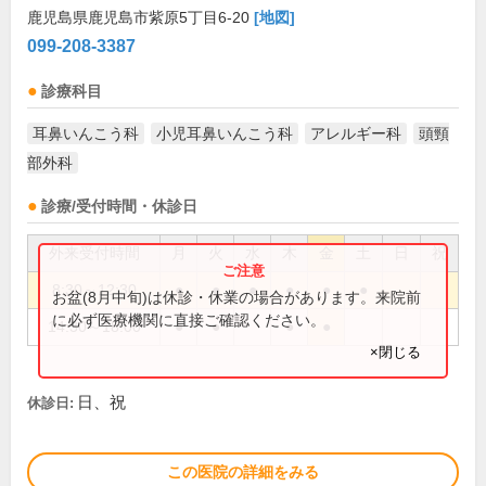
鹿児島県鹿児島市紫原5丁目6-20
[地図]
099-208-3387
診療科目
耳鼻いんこう科
小児耳鼻いんこう科
アレルギー科
頭頸
部外科
診療/受付時間・休診日
外来受付時間
月
火
水
木
金
土
日
祝
8:30～12:30
●
●
●
●
●
●
お盆(8月中旬)は休診・休業の場合があります。来院前
に必ず医療機関に直接ご確認ください。
14:30～18:00
●
●
●
●
×閉じる
日、祝
休診日:
この医院の詳細をみる