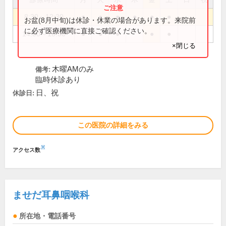
8:30～12:30
●
●
●
●
●
●
お盆(8月中旬)は休診・休業の場合があります。来院前
に必ず医療機関に直接ご確認ください。
14:00～18:30
●
●
●
●
●
×閉じる
木曜AMのみ
備考:
臨時休診あり
日、祝
休診日:
この医院の詳細をみる
※
アクセス数
ませだ耳鼻咽喉科
所在地・電話番号