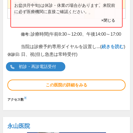
8:00～11:30
●
●
●
●
●
●
お盆(8月中旬)は休診・休業の場合があります。来院前
に必ず医療機関に直接ご確認ください。
13:00～17:00
●
●
●
●
●
×閉じる
診療時間|午前8:30～12:00、午後14:00～17:00
備考:
当院は診療予約専用ダイヤルを設置し...(
続きを読む
)
日、祝(但し急患は常時受付)
休診日:
初診・再診電話受付
この医院の詳細をみる
※
アクセス数
永山医院