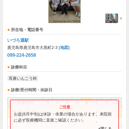
所在地・電話番号
いづろ通駅
鹿児島県鹿児島市大黒町2-3
[地図]
099-224-2658
診療科目
耳鼻いんこう科
診療/受付時間・休診日
診療時間
月
火
水
木
金
土
日
祝
9:00～13:00
●
●
●
●
●
●
お盆(8月中旬)は休診・休業の場合があります。来院前
に必ず医療機関に直接ご確認ください。
14:00～16:00
●
×閉じる