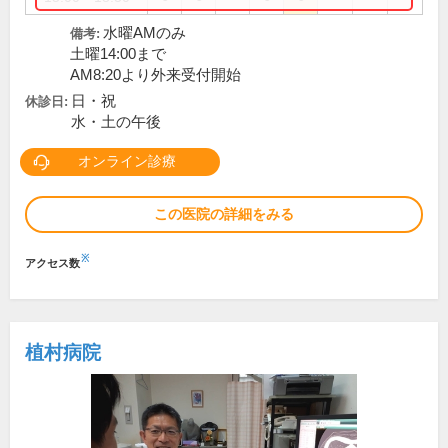
水曜AMのみ
備考:
土曜14:00まで
AM8:20より外来受付開始
日・祝
休診日:
水・土の午後
オンライン診療
この医院の詳細をみる
※
アクセス数
植村病院