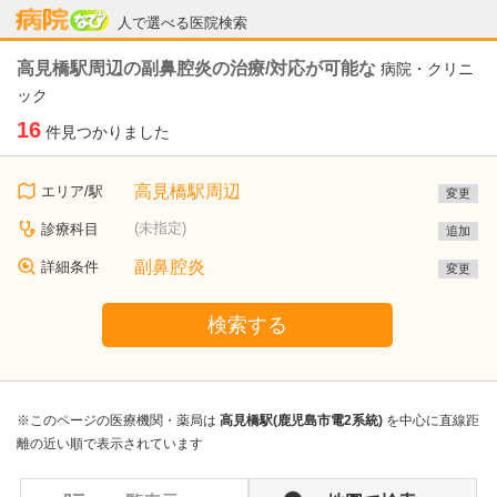
病院なび
人で選べる医院検索
高見橋駅周辺の副鼻腔炎の治療/対応が可能な
病院・クリニ
ック
16
件見つかりました
高見橋駅周辺
エリア/駅
変更
(未指定)
診療科目
追加
副鼻腔炎
詳細条件
変更
検索する
※このページの医療機関・薬局は
高見橋駅(鹿児島市電2系統)
を中心に直線距
離の近い順で表示されています