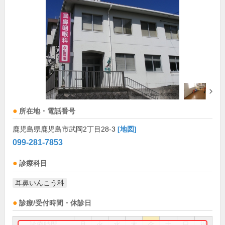
所在地・電話番号
鹿児島県鹿児島市武岡2丁目28-3
[地図]
099-281-7853
診療科目
耳鼻いんこう科
診療/受付時間・休診日
診療時間
月
火
水
木
金
土
日
祝