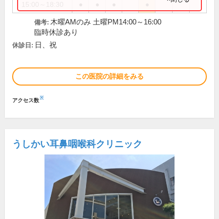
15:00～18:30
●
●
●
●
木曜AMのみ 土曜PM14:00～16:00
備考:
臨時休診あり
日、祝
休診日:
この医院の詳細をみる
※
アクセス数
うしかい耳鼻咽喉科クリニック