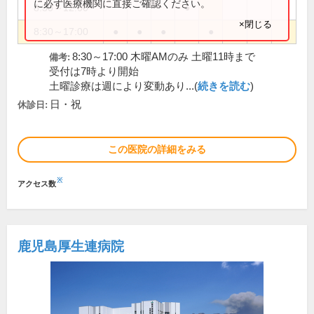
に必ず医療機関に直接ご確認ください。
8:30～12:00
●
×閉じる
8:30～17:00
●
●
●
●
8:30～17:00 木曜AMのみ 土曜11時まで
備考:
受付は7時より開始
土曜診療は週により変動あり...(
続きを読む
)
日・祝
休診日:
この医院の詳細をみる
※
アクセス数
鹿児島厚生連病院