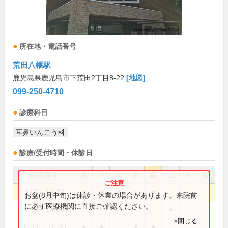
所在地・電話番号
荒田八幡駅
鹿児島県鹿児島市下荒田2丁目8-22
[地図]
099-250-4710
診療科目
耳鼻いんこう科
診療/受付時間・休診日
診療時間
月
火
水
木
金
土
日
祝
9:00～12:30
●
●
●
●
●
お盆(8月中旬)は休診・休業の場合があります。来院前
に必ず医療機関に直接ご確認ください。
9:00～14:00
●
×閉じる
15:00～18:30
●
●
●
●