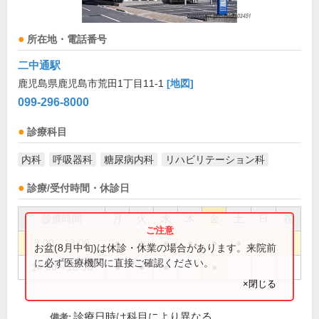
所在地・電話番号
二中通駅
鹿児島県鹿児島市荒田1丁目11-1
[地図]
099-296-8000
診療科目
内科
呼吸器科
糖尿病内科
リハビリテーション科
診療/受付時間・休診日
診療時間
月
火
水
木
金
土
日
祝
9:00～13:00
●
●
●
●
●
●
お盆(8月中旬)は休診・休業の場合があります。来院前
に必ず医療機関に直接ご確認ください。
14:00～18:30
●
●
●
●
×閉じる
診療日時は科目により異なる
備考: