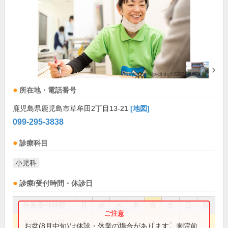
所在地・電話番号
鹿児島県鹿児島市草牟田2丁目13-21
[地図]
099-295-3838
診療科目
小児科
診療/受付時間・休診日
外来受付時間
月
火
水
木
金
土
日
祝
9:00～12:30
●
●
●
●
●
●
お盆(8月中旬)は休診・休業の場合があります。来院前