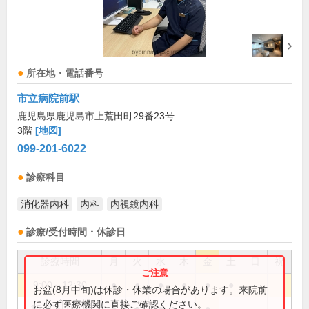
所在地・電話番号
市立病院前駅
鹿児島県鹿児島市上荒田町29番23号
3階
[地図]
099-201-6022
診療科目
消化器内科
内科
内視鏡内科
診療/受付時間・休診日
診療時間
月
火
水
木
金
土
日
祝
9:00～12:30
●
●
●
●
●
●
お盆(8月中旬)は休診・休業の場合があります。来院前
に必ず医療機関に直接ご確認ください。
15:30～18:00
●
●
●
●