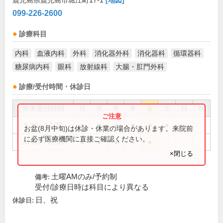
鹿児島県鹿児島市堀江町17-1
[地図]
099-226-2600
診療科目
内科
血液内科
外科
消化器外科
消化器科
循環器科
糖尿病内科
眼科
放射線科
大腸・肛門外科
診療/受付時間・休診日
外来受付時間
月
火
水
木
金
土
日
祝
8:30～12:30
●
●
●
●
●
●
お盆(8月中旬)は休診・休業の場合があります。来院前
に必ず医療機関に直接ご確認ください。
14:00～17:30
●
●
●
●
●
×閉じる
土曜AMのみ/予約制
備考:
受付/診療日時は科目により異なる
日、祝
休診日: