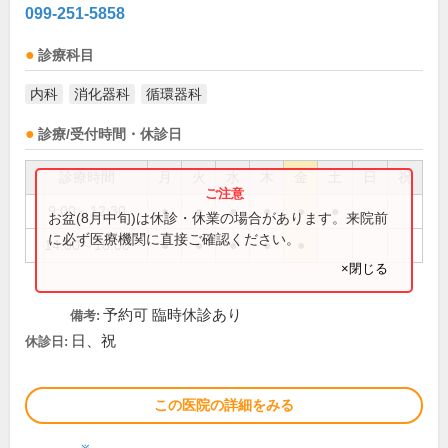
099-251-5858
診療科目
内科
消化器科
循環器科
診療/受付時間・休診日
診療時間
月
火
水
木
金
土
日
祝
9:00～12:30
●
●
●
●
●
●
お盆(8月中旬)は休診・休業の場合があります。来院前
に必ず医療機関に直接ご確認ください。
14:00～18:00
●
●
●
●
●
×閉じる
予約可 臨時休診あり
備考:
日、祝
休診日:
この医院の詳細をみる