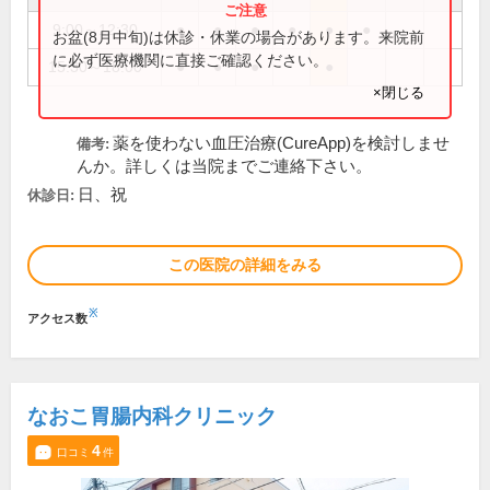
9:00～12:30
●
●
●
●
●
●
お盆(8月中旬)は休診・休業の場合があります。来院前
に必ず医療機関に直接ご確認ください。
15:30～18:00
●
●
●
●
×閉じる
薬を使わない血圧治療(CureApp)を検討しませ
備考:
んか。詳しくは当院までご連絡下さい。
日、祝
休診日:
この医院の詳細をみる
※
アクセス数
なおこ胃腸内科クリニック
4
口コミ
件