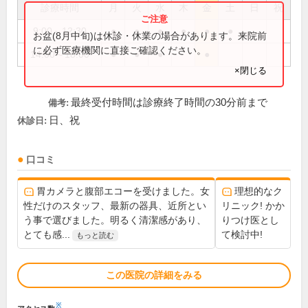
診療時間
月
火
水
木
金
土
日
祝
9:00～12:30
●
●
●
●
●
●
お盆(8月中旬)は休診・休業の場合があります。来院前
に必ず医療機関に直接ご確認ください。
14:00～18:00
●
●
●
●
×閉じる
最終受付時間は診療終了時間の30分前まで
備考:
日、祝
休診日:
口コミ
胃カメラと腹部エコーを受けました。女
理想的なク
性だけのスタッフ、最新の器具、近所とい
リニック! かか
う事で選びました。明るく清潔感があり、
りつけ医とし
とても感...
て検討中!
もっと読む
この医院の詳細をみる
※