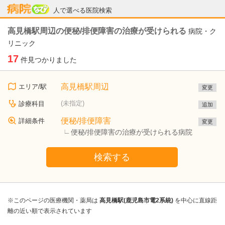
病院なび
人で選べる医院検索
高見橋駅周辺の便秘/排便障害の治療が受けられる
病院・ク
リニック
17
件見つかりました
高見橋駅周辺
エリア/駅
変更
(未指定)
診療科目
追加
便秘/排便障害
詳細条件
変更
便秘/排便障害の治療が受けられる病院
検索する
※このページの医療機関・薬局は
高見橋駅(鹿児島市電2系統)
を中心に直線距
離の近い順で表示されています