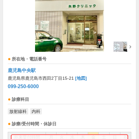
所在地・電話番号
鹿児島中央駅
鹿児島県鹿児島市西田2丁目15-21
[地図]
099-250-6000
診療科目
放射線科
内科
診療/受付時間・休診日
外来受付時間
月
火
水
木
金
土
日
祝