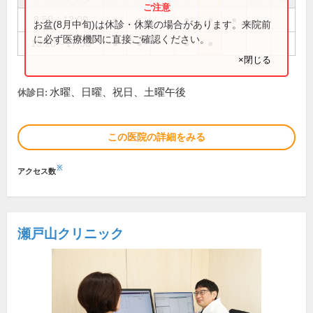
8:50～12:00
●
●
●
●
●
お盆(8月中旬)は休診・休業の場合があります。来院前
に必ず医療機関に直接ご確認ください。
13:20～17:00
●
●
●
●
×閉じる
水曜、日曜、祝日、土曜午後
休診日:
この医院の詳細をみる
※
アクセス数
瀬戸山クリニック