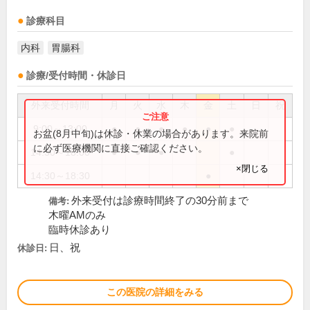
診療科目
内科
胃腸科
診療/受付時間・休診日
外来受付時間
月
火
水
木
金
土
日
祝
9:00～13:00
●
●
●
●
●
●
お盆(8月中旬)は休診・休業の場合があります。来院前
に必ず医療機関に直接ご確認ください。
14:30～18:00
●
●
●
●
×閉じる
14:30～18:30
●
外来受付は診療時間終了の30分前まで
備考:
木曜AMのみ
臨時休診あり
日、祝
休診日:
この医院の詳細をみる