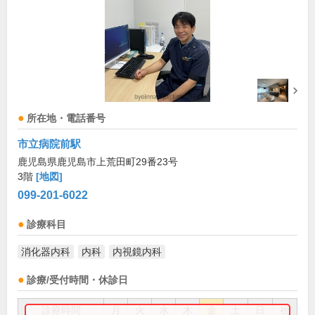
所在地・電話番号
市立病院前駅
鹿児島県鹿児島市上荒田町29番23号
3階
[地図]
099-201-6022
診療科目
消化器内科
内科
内視鏡内科
診療/受付時間・休診日
診療時間
月
火
水
木
金
土
日
祝