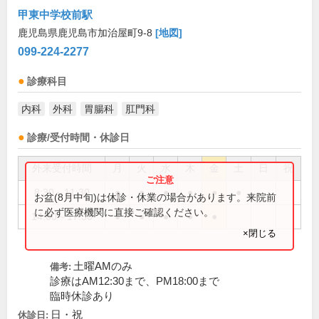
甲東中学校前駅
鹿児島県鹿児島市加治屋町9-8
[地図]
099-224-2277
診療科目
内科
外科
胃腸科
肛門科
診療/受付時間・休診日
外来受付時間
月
火
水
木
金
土
日
祝
8:30～11:30
●
●
●
●
●
●
お盆(8月中旬)は休診・休業の場合があります。来院前
に必ず医療機関に直接ご確認ください。
14:00～17:30
●
●
●
●
●
×閉じる
土曜AMのみ
備考:
診療はAM12:30まで、PM18:00まで
臨時休診あり
日・祝
休診日: