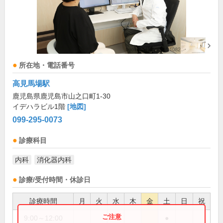
所在地・電話番号
高見馬場駅
鹿児島県鹿児島市山之口町1-30
イデハラビル1階
[地図]
099-295-0073
診療科目
内科
消化器内科
診療/受付時間・休診日
診療時間
月
火
水
木
金
土
日
祝
9:00～12:00
●