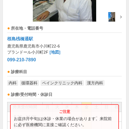
所在地・電話番号
桜島桟橋通駅
鹿児島県鹿児島市小川町22-6
プランドール小川町2F
[地図]
099-210-7890
診療科目
内科
循環器科
ペインクリニック内科
漢方内科
診療/受付時間・休診日
外来受付時間
月
火
水
木
金
土
日
祝
8:30～11:00
●
お盆(8月中旬)は休診・休業の場合があります。来院前
に必ず医療機関に直接ご確認ください。
8:30～12:00
●