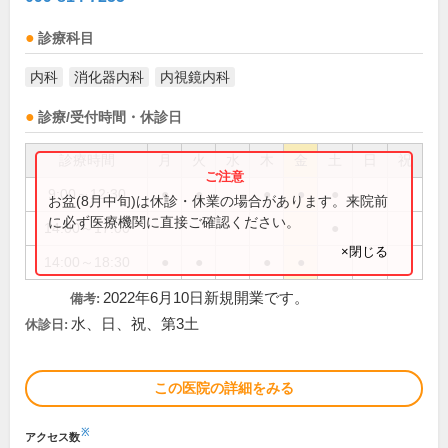
診療科目
内科
消化器内科
内視鏡内科
診療/受付時間・休診日
診療時間
月
火
水
木
金
土
日
祝
9:00～12:30
●
●
●
●
●
お盆(8月中旬)は休診・休業の場合があります。来院前
に必ず医療機関に直接ご確認ください。
14:00～17:00
●
×閉じる
14:00～18:30
●
●
●
●
2022年6月10日新規開業です。
備考:
水、日、祝、第3土
休診日:
この医院の詳細をみる
※
アクセス数