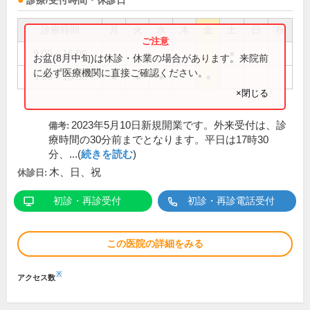
診療/受付時間・休診日
診療時間
月
火
水
木
金
土
日
祝
9:00～16:00
●
お盆(8月中旬)は休診・休業の場合があります。来院前
に必ず医療機関に直接ご確認ください。
9:00～18:00
●
●
●
●
×閉じる
2023年5月10日新規開業です。外来受付は、診
備考:
療時間の30分前までとなります。平日は17時30
分、...(
続きを読む
)
木、日、祝
休診日:
初診・再診受付
初診・再診電話受付
この医院の詳細をみる
※
アクセス数