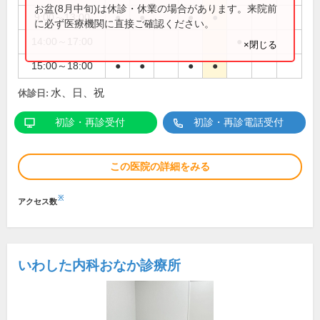
お盆(8月中旬)は休診・休業の場合があります。来院前
9:00～13:00
●
●
●
●
に必ず医療機関に直接ご確認ください。
14:00～17:00
●
×閉じる
15:00～18:00
●
●
●
●
水、日、祝
休診日:
初診・再診受付
初診・再診電話受付
この医院の詳細をみる
※
アクセス数
いわした内科おなか診療所