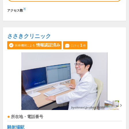
※
アクセス数
ささきクリニック
情報認証済み
1
医療機関による
口コミ
件
所在地・電話番号
騎射場駅