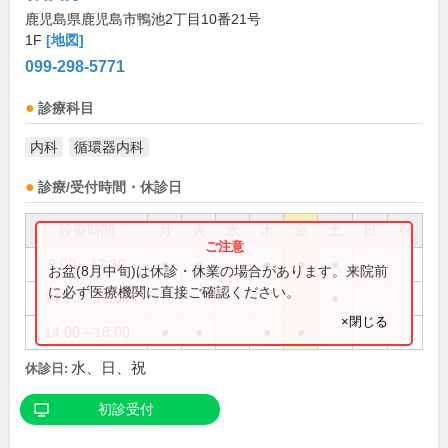
鹿児島県鹿児島市鴨池2丁目10番21号
1F
[地図]
099-298-5771
診療科目
内科
循環器内科
診療/受付時間・休診日
診療時間
月
火
水
木
金
土
日
祝
9:00～12:30
●
●
●
●
●
お盆(8月中旬)は休診・休業の場合があります。来院前
に必ず医療機関に直接ご確認ください。
14:00～16:00
●
×閉じる
14:00～18:00
●
●
●
●
水、日、祝
休診日:
初診受付