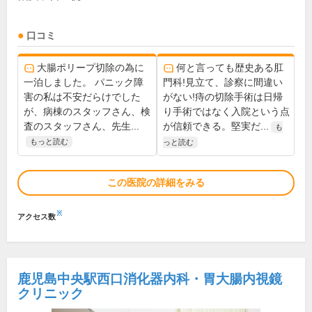
口コミ
大腸ポリープ切除の為に
何と言っても歴史ある肛
一泊しました。 パニック障
門科!見立て、診察に間違い
害の私は不安だらけでした
がない!痔の切除手術は日帰
が、病棟のスタッフさん、検
り手術ではなく入院という点
査のスタッフさん、先生...
が信頼できる。堅実だ...
も
もっと読む
っと読む
この医院の詳細をみる
※
アクセス数
鹿児島中央駅西口消化器内科・胃大腸内視鏡
クリニック