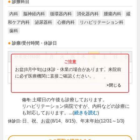
診療科目
内科
脳神経内科
循環器内科
消化器内科
腫瘍内科
緩
和ケア内科
泌尿器科
心療内科
リハビリテーション科
歯科
診療/受付時間・休診日
外来受付時間
月
火
水
木
金
土
日
祝
8:30～12:00
●
●
●
●
●
●
お盆(8月中旬)は休診・休業の場合があります。来院前
に必ず医療機関に直接ご確認ください。
13:30～17:00
●
●
●
●
●
●
×閉じる
土曜日の午後も診療しております。
備考:
リハビリテーション病院ですが、内科などの診療に
も対応しております。...(
続きを読む
)
日、祝、お盆(8/14、8/15)、年末年始(12/31～1/3)
休診日: