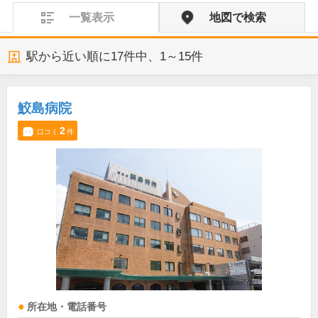
一覧表示
地図で検索
駅から近い順に
17
件中、
1～15件
鮫島病院
2
口コミ
件
所在地・電話番号