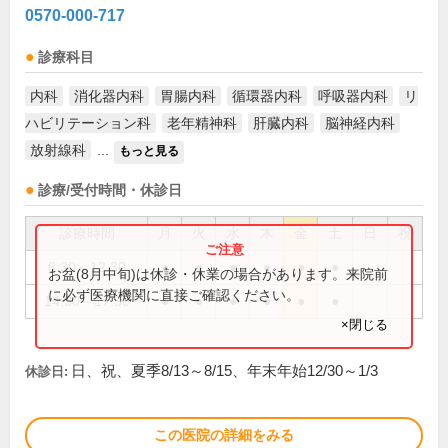
0570-000-717
診療科目
内科
消化器内科
胃腸内科
循環器内科
呼吸器内科
リ
ハビリテーション科
老年精神科
肝臓内科
脳神経内科
放射線科
...
もっと見る
診療/受付時間・休診日
診療時間
月
火
水
木
金
土
日
祝
8:30～12:30
●
●
●
●
●
●
お盆(8月中旬)は休診・休業の場合があります。来院前
に必ず医療機関に直接ご確認ください。
14:30～17:30
●
●
●
●
●
●
×閉じる
日、祝、夏季8/13～8/15、年末年始12/30～1/3
休診日:
この医院の詳細をみる