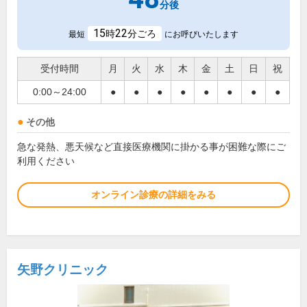
分後
15
22
時
分ごろ
最短
にお呼びいたします
受付時間
月
火
水
木
金
土
日
祝
0:00～24:00
●
●
●
●
●
●
●
●
その他
急な発熱、悪天候など直接医療機関に掛かる事が困難な際にご
利用ください
オンライン診療の詳細をみる
矢野クリニック