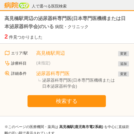
病院なび
人で選べる医院検索
高見橋駅周辺の泌尿器科専門医(日本専門医機構または日
本泌尿器科学会)のいる
病院・クリニック
2
件見つかりました
高見橋駅周辺
エリア/駅
変更
(未指定)
診療科目
追加
泌尿器科専門医
詳細条件
変更
泌尿器科専門医(日本専門医機構または
日本泌尿器科学会)
検索する
※このページの医療機関・薬局は
高見橋駅(鹿児島市電2系統)
を中心に直線距
離の近い順で表示されています