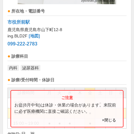
所在地・電話番号
市役所前駅
鹿児島県鹿児島市山下町12-8
ing.BLD2F
[地図]
099-222-2783
診療科目
内科
泌尿器科
診療/受付時間・休診日
診療時間
月
火
水
木
金
土
日
祝
9:00～12:00
●
お盆(8月中旬)は休診・休業の場合があります。来院前
に必ず医療機関に直接ご確認ください。
9:00～13:00
●
●
●
●
●
×閉じる
15:00～19:00
●
●
●
●