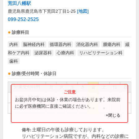
荒田八幡駅
鹿児島県鹿児島市下荒田2丁目1-25
[地図]
099-252-2525
診療科目
内科
脳神経内科
循環器内科
消化器内科
腫瘍内科
緩
和ケア内科
泌尿器科
心療内科
リハビリテーション科
歯科
診療/受付時間・休診日
外来受付時間
月
火
水
木
金
土
日
祝
8:30～12:00
●
●
●
●
●
●
お盆(8月中旬)は休診・休業の場合があります。来院前
に必ず医療機関に直接ご確認ください。
13:30～17:00
●
●
●
●
●
●
×閉じる
土曜日の午後も診療しております。
備考:
リハビリテーション病院ですが、内科などの診療に