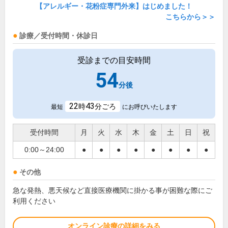
【アレルギー・花粉症専門外来】はじめました！
こちらから＞＞
診療／受付時間・休診日
受診までの目安時間
54
分後
22
43
時
分ごろ
最短
にお呼びいたします
受付時間
月
火
水
木
金
土
日
祝
0:00～24:00
●
●
●
●
●
●
●
●
その他
急な発熱、悪天候など直接医療機関に掛かる事が困難な際にご
利用ください
オンライン診療の詳細をみる