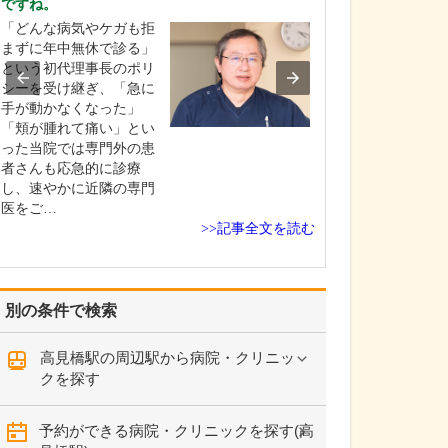
ですね。
貴院の診療内容
「どんな病気やケガも拒
内科・小児科・
まずに年中無休で診る」
を掲げ、地域に
という初代理事長のポリ
総合的な診療を
シーを受け継ぎ、「急に
ます。風邪や生
手が動かなくなった」
といった一般内
「頬が腫れて痛い」とい
から、外傷や関
った当院では専門外の患
の痛みなどの整
者さんも応急的に診療
な症状まで幅広
し、速やかに近隣の専門
ており、お子さ
医をご…
高…
>>記事全文を読む
別の条件で検索
高見橋駅の周辺駅から病院・クリニッ
クを探す
予約ができる病院・クリニックを探す(高