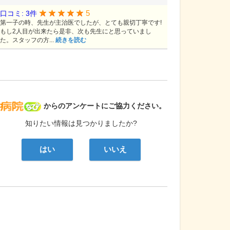
5
口コミ: 3件
第一子の時、先生が主治医でしたが、とても親切丁寧です!
もし2人目が出来たら是非、次も先生にと思っていまし
た。スタッフの方...
続きを読む
病院なび
からのアンケートにご協力ください。
知りたい情報は見つかりましたか?
はい
いいえ