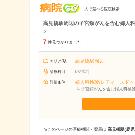
病院なび
人で選べる医院検索
高見橋駅周辺の子宮頸がんを含む婦人科
ク
7
件見つかりました
高見橋駅周辺
エリア/駅
(未指定)
診療科目
婦人科検診/レディースドッ
詳細条件
子宮頸がんを含む婦人科検診
※このページの医療機関・薬局は
高見橋駅(鹿児