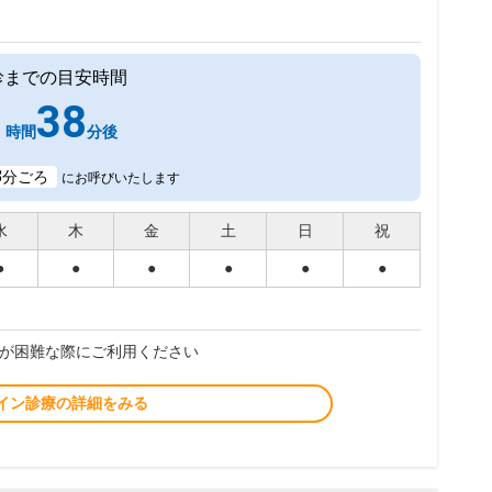
診までの目安時間
1
38
時間
分後
8
分ごろ
にお呼びいたします
水
木
金
土
日
祝
●
●
●
●
●
●
が困難な際にご利用ください
イン診療の詳細をみる