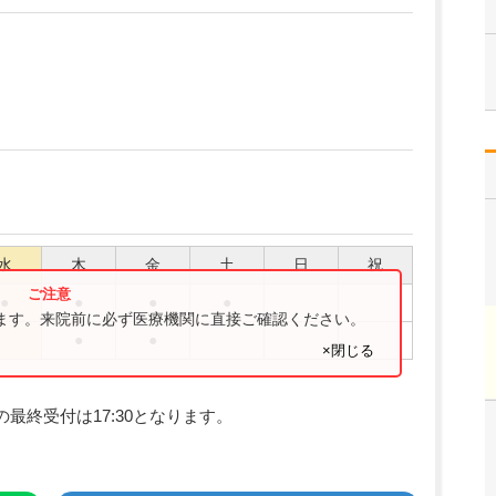
水
木
金
土
日
祝
●
●
●
●
ります。来院前に必ず医療機関に直接ご確認ください。
●
●
×閉じる
の最終受付は17:30となります。