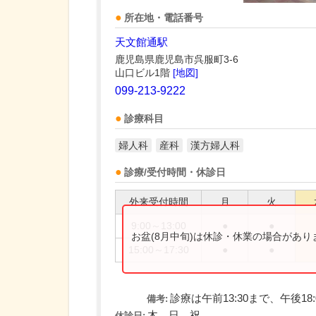
所在地・電話番号
天文館通駅
鹿児島県鹿児島市呉服町3-6
山口ビル1階
[地図]
099-213-9222
診療科目
婦人科
産科
漢方婦人科
診療/受付時間・休診日
外来受付時間
月
火
9:00～13:00
●
●
お盆(8月中旬)は休診・休業の場合があ
15:00～17:30
●
●
診療は午前13:30まで、午後18:
備考:
木、日、祝
休診日: