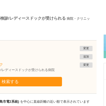
検診/レディースドックが受けられる
病院・クリニッ
変更
追加
ク
変更
/レディースドックが受けられる病院
検索する
愛知県名古屋市守山区
もりやまこどもとアレルギークリニック
吉田 明生
院長
取材記事
島市電2系統)
を中心に直線距離の近い順で表示されています
診療の際に心がけていることを教えてくださ