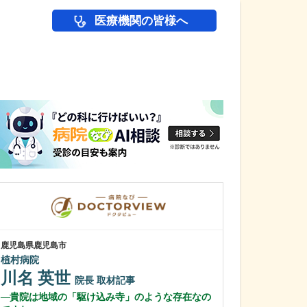
医療機関の皆様へ
医師(ドクター)の
鹿児島県鹿児島市
鹿児島県鹿児島市
植村病院
緑ヶ丘クリニッ
新田 翔
川名 英世
院長
院長
取材記事
桂 久和
貴院は地域の「駆け込み寺」のような存在なの
医師