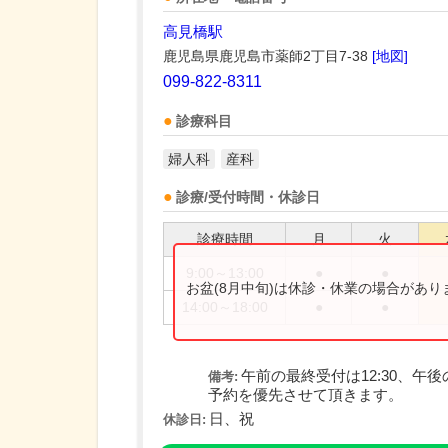
高見橋駅
鹿児島県鹿児島市薬師2丁目7-38
[地図]
099-822-8311
診療科目
婦人科
産科
診療/受付時間・休診日
診療時間
月
火
9:00～13:00
●
●
お盆(8月中旬)は休診・休業の場合があ
14:00～18:00
●
●
午前の最終受付は12:30、午後
備考:
予約を優先させて頂きます。
日、祝
休診日: