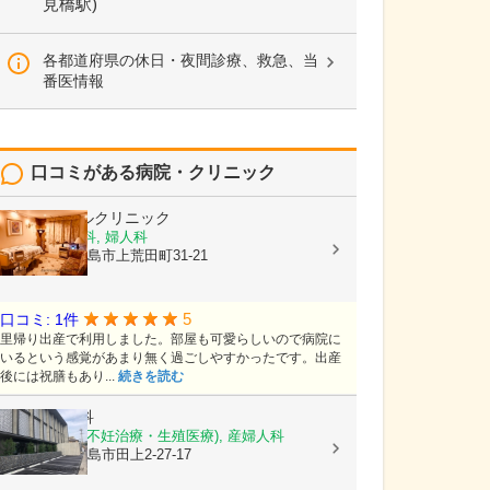
見橋駅)
各都道府県の休日・夜間診療、救急、当
番医情報
口コミがある病院・クリニック
平野エンゼルクリニック
産婦人科, 産科, 婦人科
鹿児島県鹿児島市上荒田町31-21
5
口コミ: 1件
里帰り出産で利用しました。部屋も可愛らしいので病院に
いるという感覚があまり無く過ごしやすかったです。出産
後には祝膳もあり...
続きを読む
徳永産婦人科
産科, 婦人科(不妊治療・生殖医療), 産婦人科
鹿児島県鹿児島市田上2-27-17