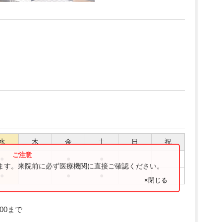
水
木
金
土
日
祝
●
●
●
ります。来院前に必ず医療機関に直接ご確認ください。
●
●
●
×閉じる
00まで