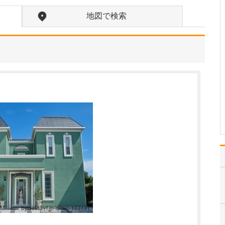
い。
めざしているのは、さま
地図で検索
ざまな「困った」を気軽
に相談できて、来て良か
ったと思ってもらえるク
リニックです。 発熱など
の急性症状やアレルギー
症状など、お子さんの病
気の診療にしっかり向き
合うことはもちろんで
す…
>>記事全文を読む