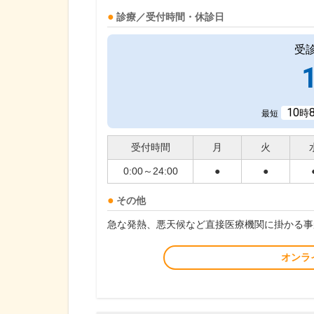
診療／受付時間・休診日
受
10
時
最短
受付時間
月
火
0:00～24:00
●
●
その他
急な発熱、悪天候など直接医療機関に掛かる事
オンラ