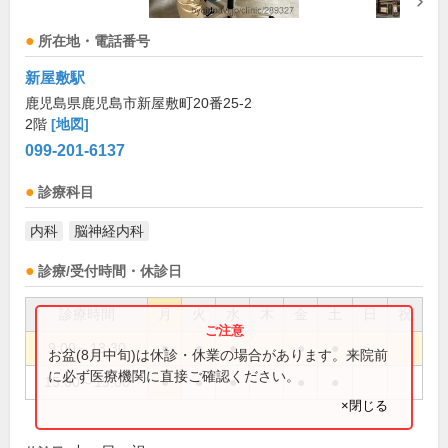
所在地・電話番号
新屋敷駅
鹿児島県鹿児島市新屋敷町20番25-2
2階
[地図]
099-201-6137
診療科目
内科
脳神経内科
診療/受付時間・休診日
診療時間
月
火
水
木
金
土
日
祝
9:00～13:30
●
●
●
●
●
お盆(8月中旬)は休診・休業の場合があります。来院前
に必ず医療機関に直接ご確認ください。
15:00～19:00
●
●
●
●
●
×閉じる