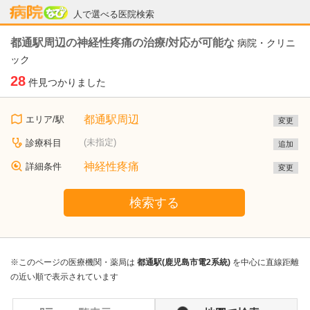
病院なび
人で選べる医院検索
都通駅周辺の神経性疼痛の治療/対応が可能な
病院・クリニ
ック
28
件見つかりました
都通駅周辺
エリア/駅
変更
(未指定)
診療科目
追加
神経性疼痛
詳細条件
変更
検索する
※このページの医療機関・薬局は
都通駅(鹿児島市電2系統)
を中心に直線距離
の近い順で表示されています