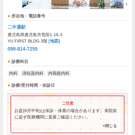
所在地・電話番号
二中通駅
鹿児島県鹿児島市荒田1-16-3
YU FIRST BLDG.3階
[地図]
099-814-7255
診療科目
内科
消化器内科
内視鏡内科
診療/受付時間・休診日
診療時間
月
火
水
木
金
土
日
祝
9:00～12:30
●
●
●
●
●
お盆(8月中旬)は休診・休業の場合があります。来院前
に必ず医療機関に直接ご確認ください。
14:00～17:00
●
×閉じる
14:00～18:30
●
●
●
●