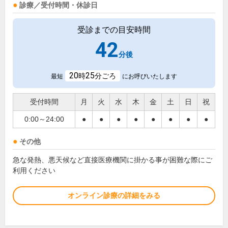
診療／受付時間・休診日
受診までの目安時間
42
分後
20
25
時
分ごろ
最短
にお呼びいたします
受付時間
月
火
水
木
金
土
日
祝
0:00～24:00
●
●
●
●
●
●
●
●
その他
急な発熱、悪天候など直接医療機関に掛かる事が困難な際にご
利用ください
オンライン診療の詳細をみる