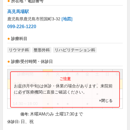
所在地・電話番号
高見馬場駅
鹿児島県鹿児島市照国町3-32
[地図]
099-226-1220
診療科目
リウマチ科
整形外科
リハビリテーション科
診療/受付時間・休診日
診療時間
月
火
水
木
金
土
日
祝
9:00～13:00
●
●
●
●
●
●
お盆(8月中旬)は休診・休業の場合があります。来院前
に必ず医療機関に直接ご確認ください。
14:30～17:30
●
×閉じる
14:30～18:00
●
●
●
●
木曜AMのみ 土曜17:30まで
備考:
日、祝
休診日: