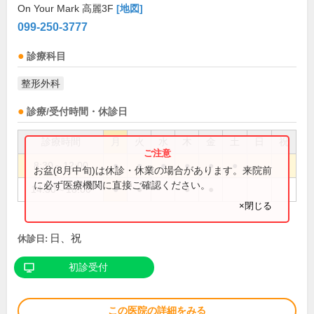
On Your Mark 高麗3F
[地図]
099-250-3777
診療科目
整形外科
診療/受付時間・休診日
診療時間
月
火
水
木
金
土
日
祝
8:30～12:00
●
●
●
●
●
●
お盆(8月中旬)は休診・休業の場合があります。来院前
に必ず医療機関に直接ご確認ください。
14:30～18:00
●
●
●
●
×閉じる
日、祝
休診日:
初診受付
この医院の詳細をみる