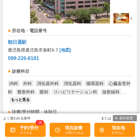
所在地・電話番号
朝日通駅
鹿児島県鹿児島市泉町6-7
[地図]
099-226-8181
診療科目
内科
外科
消化器外科
消化器科
循環器科
心臓血管外
科
整形外科
眼科
リハビリテーション科
放射線科
...
もっと見る
診療/受付時間・休診日
条件変更
16
外来受付時間
月
火
水
木
金
土
日
祝
予約/受付
現在診療
現在地
8:30～13:00
●
●
●
●
●
●
お盆(8月中旬)は休診・休業の場合があります。来院前