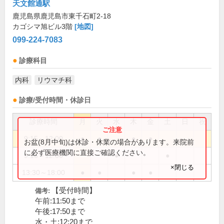
天文館通駅
鹿児島県鹿児島市東千石町2-18
カゴシマ旭ビル3階
[地図]
099-224-7083
診療科目
内科
リウマチ科
診療/受付時間・休診日
診療時間
月
火
水
木
金
土
日
祝
9:15～12:00
●
●
●
●
お盆(8月中旬)は休診・休業の場合があります。来院前
に必ず医療機関に直接ご確認ください。
9:15～12:30
●
●
×閉じる
13:30～18:00
●
●
●
●
【受付時間】
備考:
午前:11:50まで
午後:17:50まで
水・土:12:20まで