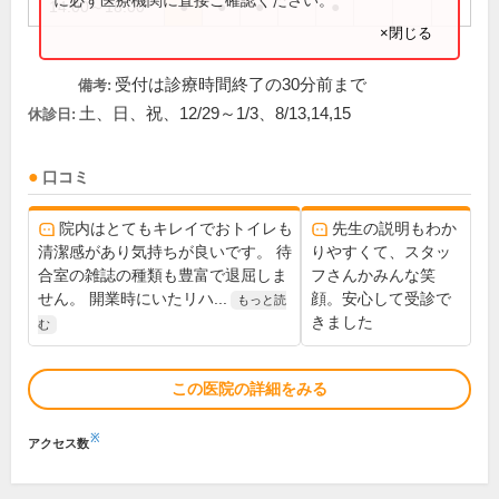
14:00～18:00
●
●
●
●
×閉じる
受付は診療時間終了の30分前まで
備考:
土、日、祝、12/29～1/3、8/13,14,15
休診日:
口コミ
院内はとてもキレイでおトイレも
先生の説明もわか
清潔感があり気持ちが良いです。 待
りやすくて、スタッ
合室の雑誌の種類も豊富で退屈しま
フさんかみんな笑
せん。 開業時にいたリハ...
顔。安心して受診で
もっと読
きました
む
この医院の詳細をみる
※
アクセス数