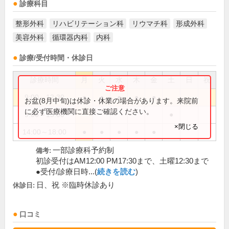
診療科目
整形外科
リハビリテーション科
リウマチ科
形成外科
美容外科
循環器内科
内科
診療/受付時間・休診日
診療時間
月
火
水
木
金
土
日
祝
9:00～12:30
●
●
●
●
●
お盆(8月中旬)は休診・休業の場合があります。来院前
に必ず医療機関に直接ご確認ください。
9:00～13:00
●
×閉じる
14:00～18:00
●
●
●
●
●
一部診療科予約制
備考:
初診受付はAM12:00 PM17:30まで、土曜12:30まで
●受付/診療日時...(
続きを読む
)
日、祝 ※臨時休診あり
休診日:
口コミ