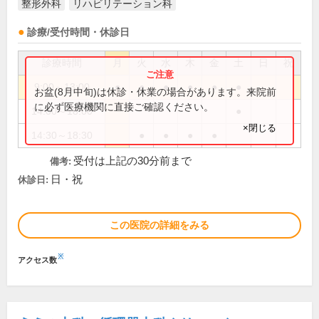
整形外科
リハビリテーション科
診療/受付時間・休診日
診療時間
月
火
水
木
金
土
日
祝
9:00～13:00
●
●
●
●
●
●
お盆(8月中旬)は休診・休業の場合があります。来院前
に必ず医療機関に直接ご確認ください。
14:00～18:00
●
×閉じる
14:30～18:30
●
●
●
●
受付は上記の30分前まで
備考:
日・祝
休診日:
この医院の詳細をみる
※
アクセス数