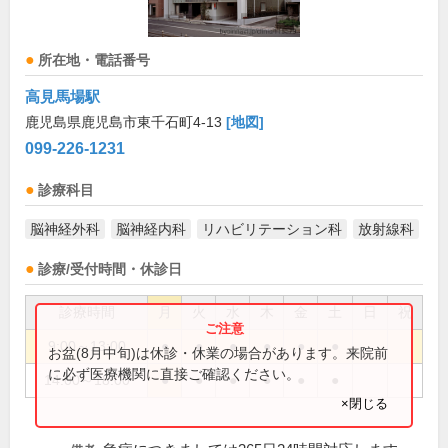
所在地・電話番号
高見馬場駅
鹿児島県鹿児島市東千石町4-13
[地図]
099-226-1231
診療科目
脳神経外科
脳神経内科
リハビリテーション科
放射線科
診療/受付時間・休診日
診療時間
月
火
水
木
金
土
日
祝
9:00～13:00
●
●
●
●
●
●
お盆(8月中旬)は休診・休業の場合があります。来院前
に必ず医療機関に直接ご確認ください。
14:00～18:00
●
●
●
●
●
●
×閉じる