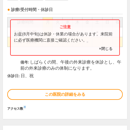
診療/受付時間・休診日
診療時間
月
火
水
木
金
土
日
祝
9:00～12:30
●
●
お盆(8月中旬)は休診・休業の場合があります。来院前
に必ず医療機関に直接ご確認ください。
9:00～13:00
●
●
●
●
×閉じる
しばらくの間、午後の外来診療を休診とし、午
備考:
前の外来診療のみの体制になります。
日、祝
休診日:
この医院の詳細をみる
※
アクセス数