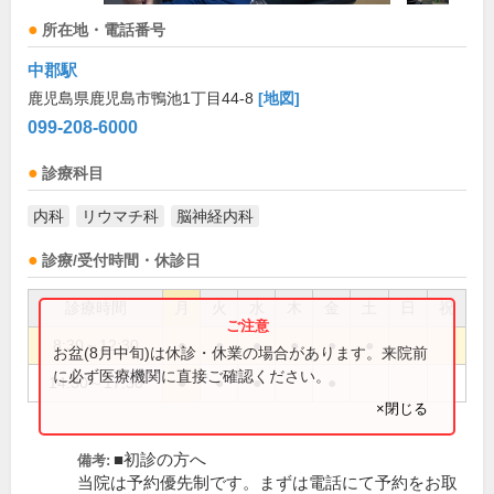
所在地・電話番号
中郡駅
鹿児島県鹿児島市鴨池1丁目44-8
[地図]
099-208-6000
診療科目
内科
リウマチ科
脳神経内科
診療/受付時間・休診日
診療時間
月
火
水
木
金
土
日
祝
8:30～12:30
●
●
●
●
●
●
お盆(8月中旬)は休診・休業の場合があります。来院前
に必ず医療機関に直接ご確認ください。
14:30～17:30
●
●
●
●
×閉じる
■初診の方へ
備考:
当院は予約優先制です。まずは電話にて予約をお取