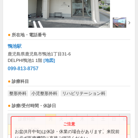
所在地・電話番号
鴨池駅
鹿児島県鹿児島市鴨池1丁目31-6
DELPHI鴨池1 1階
[地図]
099-813-8757
診療科目
整形外科
小児整形外科
リハビリテーション科
診療/受付時間・休診日
診療時間
月
火
水
木
金
土
日
祝
9:00～13:00
●
●
●
●
●
●
お盆(8月中旬)は休診・休業の場合があります。来院前
に必ず医療機関に直接ご確認ください。