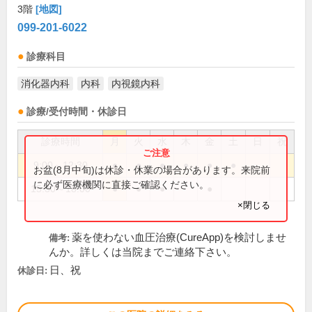
3階
[地図]
099-201-6022
診療科目
消化器内科
内科
内視鏡内科
診療/受付時間・休診日
診療時間
月
火
水
木
金
土
日
祝
9:00～12:30
●
●
●
●
●
●
お盆(8月中旬)は休診・休業の場合があります。来院前
に必ず医療機関に直接ご確認ください。
15:30～18:00
●
●
●
●
×閉じる
薬を使わない血圧治療(CureApp)を検討しませ
備考:
んか。詳しくは当院までご連絡下さい。
日、祝
休診日: