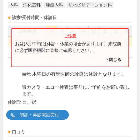
内科
消化器科
腫瘍内科
リハビリテーション科
診療/受付時間・休診日
診療時間
月
火
水
木
金
土
日
祝
9:00～13:00
●
●
●
●
●
●
お盆(8月中旬)は休診・休業の場合があります。来院前
に必ず医療機関に直接ご確認ください。
14:00～18:00
●
●
●
●
×閉じる
木曜日の有馬医師の診療は休診となります。
備考:
胃カメラ・エコー検査は事前にご予約をお願い致し
ます。
日、祝
休診日:
初診・再診電話受付
口コミ