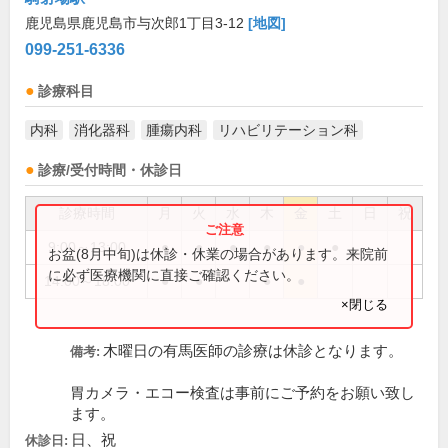
鹿児島県鹿児島市与次郎1丁目3-12
[地図]
099-251-6336
診療科目
内科
消化器科
腫瘍内科
リハビリテーション科
診療/受付時間・休診日
診療時間
月
火
水
木
金
土
日
祝
9:00～13:00
●
●
●
●
●
●
お盆(8月中旬)は休診・休業の場合があります。来院前
に必ず医療機関に直接ご確認ください。
14:00～18:00
●
●
●
●
×閉じる
木曜日の有馬医師の診療は休診となります。
備考:
胃カメラ・エコー検査は事前にご予約をお願い致し
ます。
日、祝
休診日: