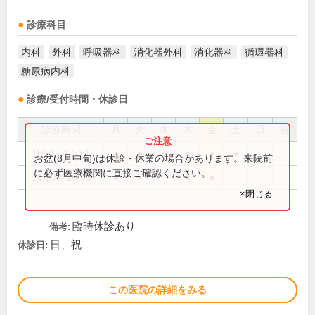
診療科目
内科
外科
呼吸器科
消化器外科
消化器科
循環器科
糖尿病内科
診療/受付時間・休診日
診療時間
月
火
水
木
金
土
日
祝
9:00～12:30
●
●
●
●
●
●
お盆(8月中旬)は休診・休業の場合があります。来院前
に必ず医療機関に直接ご確認ください。
14:30～18:00
●
●
●
●
×閉じる
臨時休診あり
備考:
日、祝
休診日:
この医院の詳細をみる