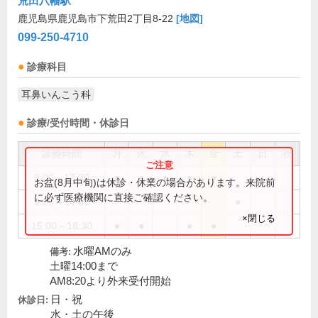
荒田八幡駅
鹿児島県鹿児島市下荒田2丁目8-22
[地図]
099-250-4710
診療科目
耳鼻いんこう科
診療/受付時間・休診日
診療時間
月
火
水
木
金
土
日
祝
9:00～12:30
●
●
●
●
●
お盆(8月中旬)は休診・休業の場合があります。来院前
に必ず医療機関に直接ご確認ください。
9:00～14:00
●
×閉じる
15:00～18:30
●
●
●
●
水曜AMのみ
備考:
土曜14:00まで
AM8:20より外来受付開始
日・祝
休診日:
水・土の午後