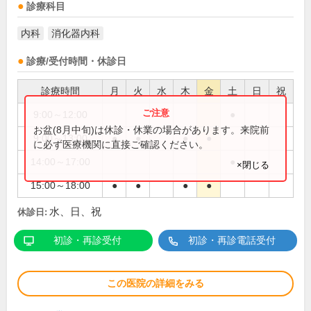
診療科目
内科
消化器内科
診療/受付時間・休診日
診療時間
月
火
水
木
金
土
日
祝
9:00～12:00
●
お盆(8月中旬)は休診・休業の場合があります。来院前
9:00～13:00
●
●
●
●
に必ず医療機関に直接ご確認ください。
14:00～17:00
●
×閉じる
15:00～18:00
●
●
●
●
水、日、祝
休診日:
初診・再診受付
初診・再診電話受付
この医院の詳細をみる