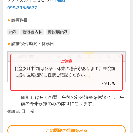
メディカルミュゼビル3F
[地図]
099-295-6677
診療科目
内科
循環器内科
糖尿病内科
診療/受付時間・休診日
診療時間
月
火
水
木
金
土
日
祝
9:00～12:30
●
●
お盆(8月中旬)は休診・休業の場合があります。来院前
に必ず医療機関に直接ご確認ください。
9:00～13:00
●
●
●
●
×閉じる
しばらくの間、午後の外来診療を休診とし、午
備考:
前の外来診療のみの体制になります。
日、祝
休診日:
この医院の詳細をみる