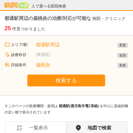
病院なび
人で選べる医院検索
都通駅周辺の扁桃炎の治療/対応が可能な
病院・クリニック
25
件見つかりました
都通駅周辺
エリア/駅
変更
(未指定)
診療科目
追加
扁桃炎
詳細条件
変更
検索する
※このページの医療機関・薬局は
都通駅(鹿児島市電2系統)
を中心に直線距離
の近い順で表示されています
一覧表示
地図で検索