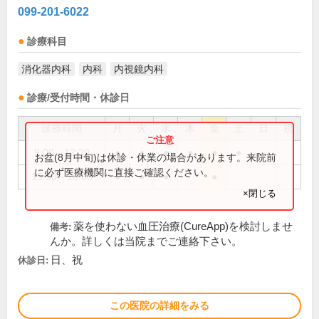
099-201-6022
診療科目
消化器内科
内科
内視鏡内科
診療/受付時間・休診日
診療時間
月
火
水
木
金
土
日
祝
9:00～12:30
●
●
●
●
●
●
お盆(8月中旬)は休診・休業の場合があります。来院前
に必ず医療機関に直接ご確認ください。
15:30～18:00
●
●
●
●
×閉じる
薬を使わない血圧治療(CureApp)を検討しませ
備考:
んか。詳しくは当院までご連絡下さい。
日、祝
休診日:
この医院の詳細をみる