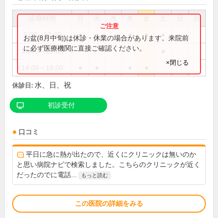
診療時間
月
火
水
木
金
土
日
祝
9:00～12:30
●
●
●
●
●
お盆(8月中旬)は休診・休業の場合があります。来院前
に必ず医療機関に直接ご確認ください。
14:00～16:00
●
×閉じる
14:00～18:00
●
●
●
●
水、日、祝
休診日:
初診受付
口コミ
平日に急に熱が出たので、近くにクリニックは無いのか
と思い病院ナビで検索しました。こちらのクリニックが近く
だったのでに電話...
もっと読む
この医院の詳細をみる