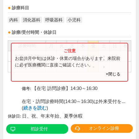
診療科目
内科
消化器科
呼吸器科
小児科
診療/受付時間・休診日
診療時間
月
火
水
木
金
土
日
祝
9:00～12:30
●
●
●
●
●
●
お盆(8月中旬)は休診・休業の場合があります。来院前
に必ず医療機関に直接ご確認ください。
16:30～18:00
●
●
●
●
●
×閉じる
【在宅 訪問診療】14:30～16:30
備考:
在宅・訪問診療時間(14:30～16:30)は外来受付を...
(
続きを読む
)
日、祝、年末年始、夏季休暇
休診日:
オンライン診療
初診受付