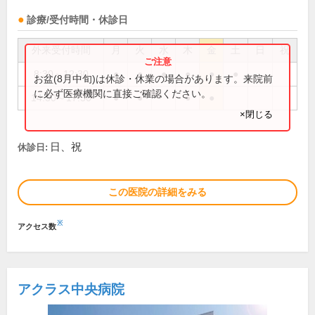
診療/受付時間・休診日
外来受付時間
月
火
水
木
金
土
日
祝
8:30～12:30
●
●
●
●
●
●
お盆(8月中旬)は休診・休業の場合があります。来院前
に必ず医療機関に直接ご確認ください。
14:30～17:30
●
●
●
●
×閉じる
日、祝
休診日:
この医院の詳細をみる
※
アクセス数
アクラス中央病院