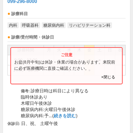
099-296-8000
診療科目
内科
呼吸器科
糖尿病内科
リハビリテーション科
診療/受付時間・休診日
診療時間
月
火
水
木
金
土
日
祝
9:00～13:00
●
●
●
●
●
●
お盆(8月中旬)は休診・休業の場合があります。来院前
に必ず医療機関に直接ご確認ください。
14:00～18:30
●
●
●
●
×閉じる
診療日時は科目により異なる
備考:
臨時休診あり
木曜日午後休診
糖尿病内科:火曜日午後休診
糖尿病内科:予...(
続きを読む
)
日、祝、 土曜午後
休診日: