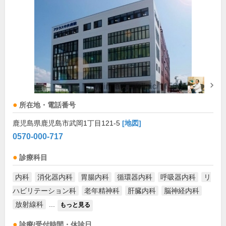
所在地・電話番号
鹿児島県鹿児島市武岡1丁目121-5
[地図]
0570-000-717
診療科目
内科
消化器内科
胃腸内科
循環器内科
呼吸器内科
リ
ハビリテーション科
老年精神科
肝臓内科
脳神経内科
放射線科
...
もっと見る
診療/受付時間・休診日