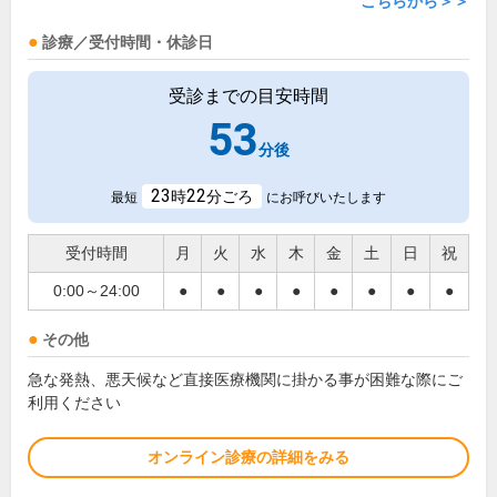
こちらから＞＞
診療／受付時間・休診日
受診までの目安時間
53
分後
23
22
時
分ごろ
最短
にお呼びいたします
受付時間
月
火
水
木
金
土
日
祝
0:00～24:00
●
●
●
●
●
●
●
●
その他
急な発熱、悪天候など直接医療機関に掛かる事が困難な際にご
利用ください
オンライン診療の詳細をみる