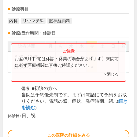
診療科目
内科
リウマチ科
脳神経内科
診療/受付時間・休診日
診療時間
月
火
水
木
金
土
日
祝
8:30～12:30
●
●
●
●
●
●
お盆(8月中旬)は休診・休業の場合があります。来院前
に必ず医療機関に直接ご確認ください。
14:30～17:30
●
●
●
●
×閉じる
■初診の方へ
備考:
当院は予約優先制です。まずは電話にて予約をお取
りください。電話の際、症状、発症時期、紹...(
続き
を読む
)
日、祝
休診日:
この医院の詳細をみる