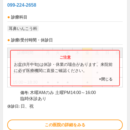
099-224-2658
診療科目
耳鼻いんこう科
診療/受付時間・休診日
診療時間
月
火
水
木
金
土
日
祝
9:00～13:00
●
●
●
●
●
●
お盆(8月中旬)は休診・休業の場合があります。来院前
に必ず医療機関に直接ご確認ください。
14:00～16:00
●
×閉じる
15:00～18:30
●
●
●
●
木曜AMのみ 土曜PM14:00～16:00
備考:
臨時休診あり
日、祝
休診日:
この医院の詳細をみる