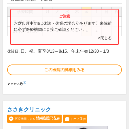
診療時間
月
火
水
木
金
土
日
祝
8:30～12:30
●
●
●
●
●
●
お盆(8月中旬)は休診・休業の場合があります。来院前
に必ず医療機関に直接ご確認ください。
14:30～17:30
●
●
●
●
●
●
×閉じる
日、祝、夏季8/13～8/15、年末年始12/30～1/3
休診日:
この医院の詳細をみる
※
アクセス数
ささきクリニック
情報認証済み
1
医療機関による
口コミ
件