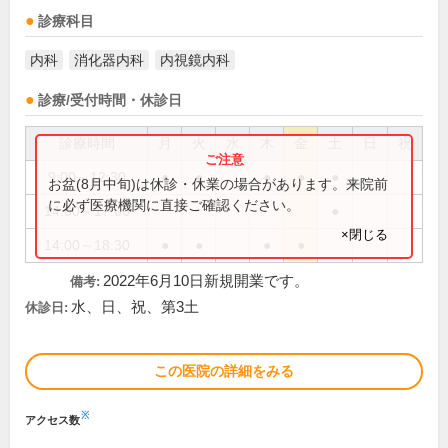
診療科目
内科
消化器内科
内視鏡内科
診療/受付時間・休診日
診療時間
月
火
水
木
金
土
日
祝
9:00～12:30
●
●
●
●
●
お盆(8月中旬)は休診・休業の場合があります。来院前
に必ず医療機関に直接ご確認ください。
14:00～17:00
●
×閉じる
14:00～18:30
●
●
●
●
2022年6月10日新規開業です。
備考:
水、日、祝、第3土
休診日:
この医院の詳細をみる
※
アクセス数