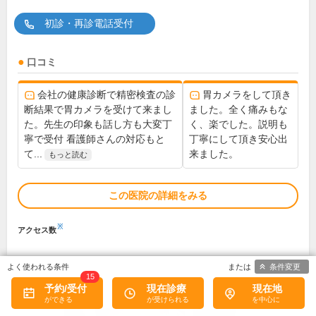
初診・再診電話受付
口コミ
会社の健康診断で精密検査の診
胃カメラをして頂き
断結果で胃カメラを受けて来まし
ました。全く痛みもな
た。先生の印象も話し方も大変丁
く、楽でした。説明も
寧で受付 看護師さんの対応もと
丁寧にして頂き安心出
て...
来ました。
もっと読む
この医院の詳細をみる
※
アクセス数
条件変更
15
予約/受付
現在診療
現在地
植村病院