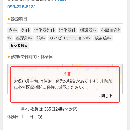
099-226-8181
診療科目
内科
外科
消化器外科
消化器科
循環器科
心臓血管外
科
整形外科
眼科
リハビリテーション科
放射線科
...
もっと見る
診療/受付時間・休診日
外来受付時間
月
火
水
木
金
土
日
祝
8:30～13:00
●
●
●
●
●
●
お盆(8月中旬)は休診・休業の場合があります。来院前
に必ず医療機関に直接ご確認ください。
14:00～17:30
●
●
●
●
●
●
×閉じる
救急は 365日24時間対応
備考:
土、日、祝
休診日: