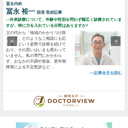
冨永内科
冨永 裕一
院長
取材記事
外来診療について、年齢や性別を問わず幅広く診療されていま
すが、特に力を入れている分野はありますか?
父の代から「地域のかかりつけ医
として、どのようなご相談にも応
じる」という姿勢で診療を続けて
おり、その思いはいまも変わって
いません。私の専門にかかわら
ず、おなかの不調や貧血、更年期
障害による不定愁訴など…
>>記事全文を読む