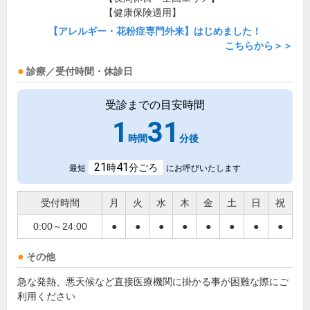
【健康保険適用】
【アレルギー・花粉症専門外来】はじめました！
こちらから＞＞
診療／受付時間・休診日
受診までの目安時間
1
31
時間
分後
21
41
時
分ごろ
最短
にお呼びいたします
受付時間
月
火
水
木
金
土
日
祝
0:00～24:00
●
●
●
●
●
●
●
●
その他
急な発熱、悪天候など直接医療機関に掛かる事が困難な際にご
利用ください