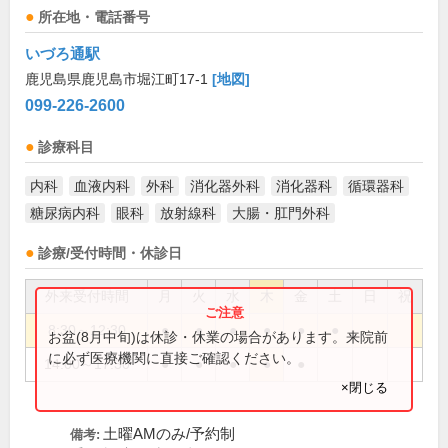
所在地・電話番号
いづろ通駅
鹿児島県鹿児島市堀江町17-1
[地図]
099-226-2600
診療科目
内科
血液内科
外科
消化器外科
消化器科
循環器科
糖尿病内科
眼科
放射線科
大腸・肛門外科
診療/受付時間・休診日
外来受付時間
月
火
水
木
金
土
日
祝
8:30～12:30
●
●
●
●
●
●
お盆(8月中旬)は休診・休業の場合があります。来院前
に必ず医療機関に直接ご確認ください。
14:00～17:30
●
●
●
●
●
×閉じる
土曜AMのみ/予約制
備考: