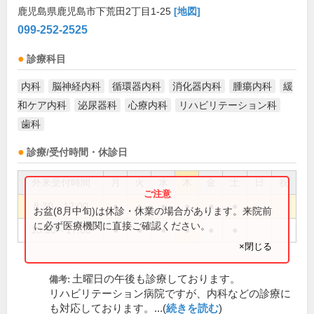
鹿児島県鹿児島市下荒田2丁目1-25
[地図]
099-252-2525
診療科目
内科
脳神経内科
循環器内科
消化器内科
腫瘍内科
緩
和ケア内科
泌尿器科
心療内科
リハビリテーション科
歯科
診療/受付時間・休診日
外来受付時間
月
火
水
木
金
土
日
祝
8:30～12:00
●
●
●
●
●
●
お盆(8月中旬)は休診・休業の場合があります。来院前
に必ず医療機関に直接ご確認ください。
13:30～17:00
●
●
●
●
●
●
×閉じる
土曜日の午後も診療しております。
備考:
リハビリテーション病院ですが、内科などの診療に
も対応しております。...(
続きを読む
)