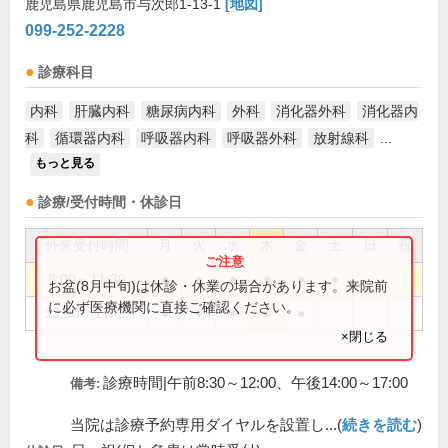
鹿児島県鹿児島市与次郎1-13-1
[地図]
099-252-2228
診療科目
内科
肝臓内科
糖尿病内科
外科
消化器外科
消化器内
科
循環器内科
呼吸器内科
呼吸器外科
放射線科
...
もっと見る
診療/受付時間・休診日
外来受付時間
月
火
水
木
金
土
日
祝
8:00～11:30
●
●
●
●
●
●
お盆(8月中旬)は休診・休業の場合があります。来院前
に必ず医療機関に直接ご確認ください。
13:00～17:00
●
●
●
●
●
×閉じる
診療時間|午前8:30～12:00、午後14:00～17:00
備考:
当院は診療予約専用ダイヤルを設置し...(
続きを読む
)