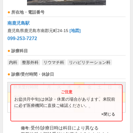
所在地・電話番号
南鹿児島駅
鹿児島県鹿児島市南郡元町24-15
[地図]
099-253-7272
診療科目
内科
整形外科
リウマチ科
リハビリテーション科
診療/受付時間・休診日
外来受付時間
月
火
水
木
金
土
日
祝
9:00～12:30
●
●
●
●
●
●
お盆(8月中旬)は休診・休業の場合があります。来院前
に必ず医療機関に直接ご確認ください。
14:30～17:30
●
●
●
●
●
×閉じる
受付/診療日時は科目により異なる
備考: