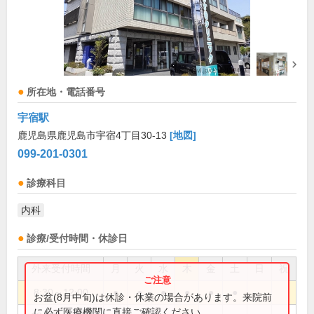
所在地・電話番号
宇宿駅
鹿児島県鹿児島市宇宿4丁目30-13
[地図]
099-201-0301
診療科目
内科
診療/受付時間・休診日
外来受付時間
月
火
水
木
金
土
日
祝
8:30～12:00
●
●
●
●
●
●
お盆(8月中旬)は休診・休業の場合があります。来院前
に必ず医療機関に直接ご確認ください。