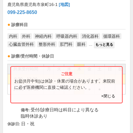
鹿児島県鹿児島市泉町16-1
[地図]
099-225-8650
診療科目
内科
外科
神経内科
呼吸器内科
消化器科
循環器科
心臓血管外科
整形外科
肛門科
眼科
...
もっと見る
診療/受付時間・休診日
外来受付時間
月
火
水
木
金
土
日
祝
8:30～13:00
●
●
●
●
●
●
お盆(8月中旬)は休診・休業の場合があります。来院前
に必ず医療機関に直接ご確認ください。
14:00～17:30
●
●
●
●
●
●
×閉じる
受付/診療日時は科目により異なる
備考:
臨時休診あり
日・祝
休診日: