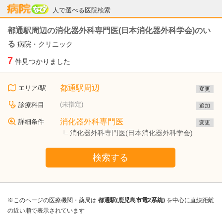
病院なび
人で選べる医院検索
都通駅周辺の消化器外科専門医(日本消化器外科学会)のい
る
病院・クリニック
7
件見つかりました
都通駅周辺
エリア/駅
変更
(未指定)
診療科目
追加
消化器外科専門医
詳細条件
変更
消化器外科専門医(日本消化器外科学会)
検索する
※このページの医療機関・薬局は
都通駅(鹿児島市電2系統)
を中心に直線距離
の近い順で表示されています