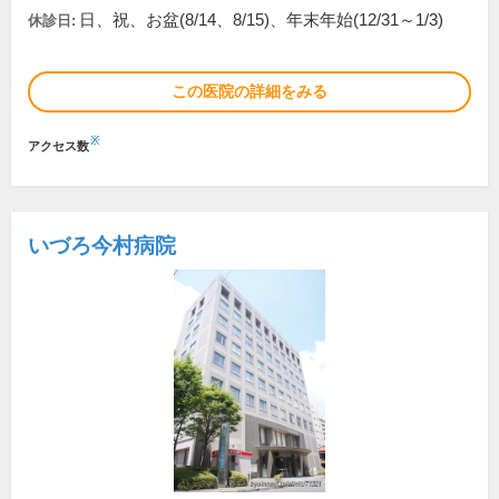
日、祝、お盆(8/14、8/15)、年末年始(12/31～1/3)
休診日:
この医院の詳細をみる
※
アクセス数
いづろ今村病院