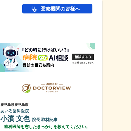
医療機関の皆様へ
医師(ドクター)の
鹿児島県鹿児島市
鹿児島県鹿児島市
あいろ歯科医院
冨永内科
小濱 文色
冨永 裕一
院長
取材記事
歯科医師を志したきっかけを教えてください。
外来診療につい