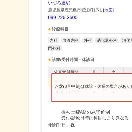
いづろ通駅
鹿児島県鹿児島市堀江町17-1
[地図]
099-226-2600
診療科目
内科
血液内科
外科
消化器外科
消化
門外科
診療/受付時間・休診日
外来受付時間
月
火
8:30～12:30
●
●
お盆(8月中旬)は休診・休業の場合があ
14:00～17:30
●
●
土曜AMのみ/予約制
備考:
受付/診療日時は科目により異なる
日、祝
休診日: