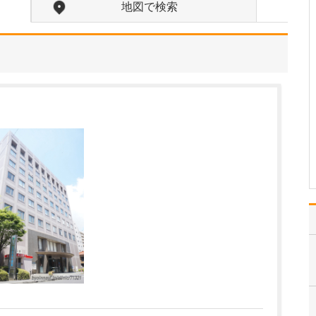
ますね。
地図で検索
患者さんに質の高い医療
を提供し、目の健康を守
るためには、精度の高い
検査によって正確な診断
を行うことが欠かせませ
ん。同時に、検査を受け
る際の患者さんのご負担
をできるだけ軽くし、結
果をスムーズに確認でき
る…
>>記事全文を読む