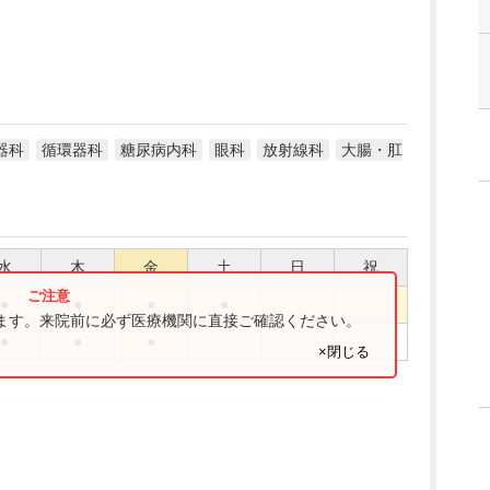
器科
循環器科
糖尿病内科
眼科
放射線科
大腸・肛
水
木
金
土
日
祝
●
●
●
●
ります。来院前に必ず医療機関に直接ご確認ください。
●
●
●
×閉じる