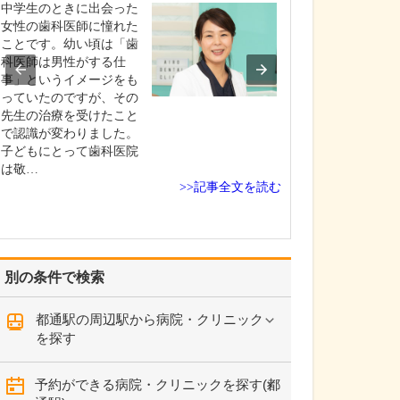
診療されていま
中学生のときに出会った
ありますか?
女性の歯科医師に憧れた
父の代から「地
ことです。幼い頃は「歯
りつけ医として
科医師は男性がする仕
うなご相談にも
事」というイメージをも
という姿勢で診
っていたのですが、その
ており、その思
先生の治療を受けたこと
も変わっていま
で認識が変わりました。
の専門にかかわ
子どもにとって歯科医院
なかの不調や貧
は敬…
期障害による不
>>記事全文を読む
ど…
別の条件で検索
都通駅の周辺駅から病院・クリニック
を探す
予約ができる病院・クリニックを探す(都