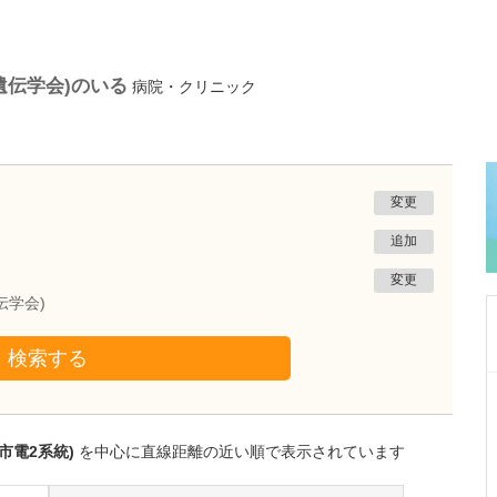
遺伝学会)のいる
病院・クリニック
変更
追加
変更
伝学会)
検索する
東京都板橋区
新高島平サカモト眼科
坂本 純平
市電2系統)
を中心に直線距離の近い順で表示されています
院長
取材記事
貴院では検査の質にもこだわっていらっしゃい