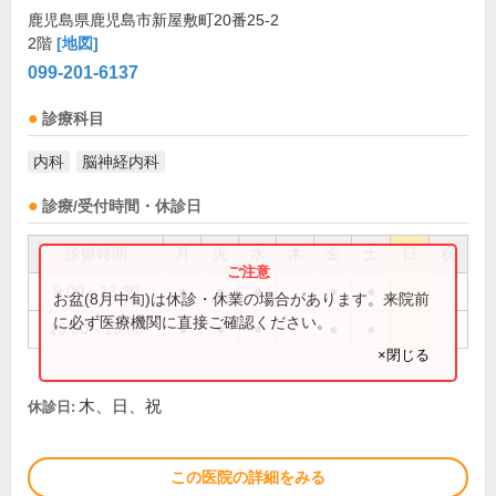
鹿児島県鹿児島市新屋敷町20番25-2
2階
[地図]
099-201-6137
診療科目
内科
脳神経内科
診療/受付時間・休診日
診療時間
月
火
水
木
金
土
日
祝
9:00～13:30
●
●
●
●
●
お盆(8月中旬)は休診・休業の場合があります。来院前
に必ず医療機関に直接ご確認ください。
15:00～19:00
●
●
●
●
●
×閉じる
木、日、祝
休診日:
この医院の詳細をみる