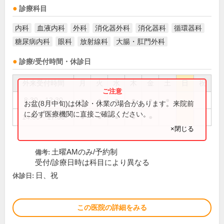
診療科目
内科
血液内科
外科
消化器外科
消化器科
循環器科
糖尿病内科
眼科
放射線科
大腸・肛門外科
診療/受付時間・休診日
外来受付時間
月
火
水
木
金
土
日
祝
8:30～12:30
●
●
●
●
●
●
お盆(8月中旬)は休診・休業の場合があります。来院前
に必ず医療機関に直接ご確認ください。
14:00～17:30
●
●
●
●
●
×閉じる
土曜AMのみ/予約制
備考:
受付/診療日時は科目により異なる
日、祝
休診日:
この医院の詳細をみる