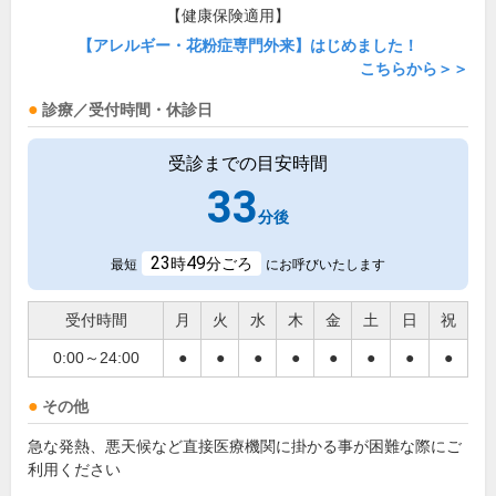
【健康保険適用】
【アレルギー・花粉症専門外来】はじめました！
こちらから＞＞
診療／受付時間・休診日
受診までの目安時間
33
分後
23
49
時
分ごろ
最短
にお呼びいたします
受付時間
月
火
水
木
金
土
日
祝
0:00～24:00
●
●
●
●
●
●
●
●
その他
急な発熱、悪天候など直接医療機関に掛かる事が困難な際にご
利用ください