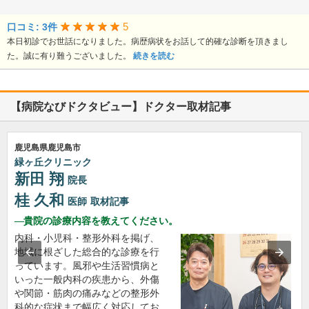
5
口コミ: 3件
本日初診でお世話になりました。病歴病状をお話して的確な診断を頂きまし
た。誠に有り難うございました。
続きを読む
【病院なびドクタビュー】ドクター取材記事
鹿児島県鹿児島市
緑ヶ丘クリニック
新田 翔
院長
桂 久和
医師
取材記事
貴院の診療内容を教えてください。
内科・小児科・整形外科を掲げ、
地域に根ざした総合的な診療を行
っています。風邪や生活習慣病と
いった一般内科の疾患から、外傷
や関節・筋肉の痛みなどの整形外
科的な症状まで幅広く対応してお