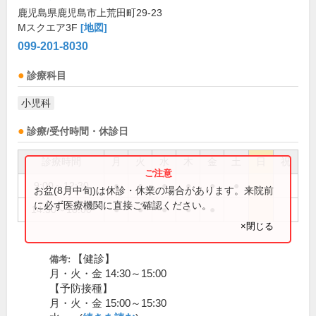
鹿児島県鹿児島市上荒田町29-23
Mスクエア3F
[地図]
099-201-8030
診療科目
小児科
診療/受付時間・休診日
診療時間
月
火
水
木
金
土
日
祝
9:00～12:30
●
●
●
●
●
●
お盆(8月中旬)は休診・休業の場合があります。来院前
に必ず医療機関に直接ご確認ください。
14:30～18:00
●
●
●
●
●
×閉じる
【健診】
備考:
月・火・金 14:30～15:00
【予防接種】
月・火・金 15:00～15:30