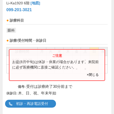
Li-Ka1920 6階
[地図]
099-201-3021
診療科目
眼科
診療/受付時間・休診日
診療時間
月
火
水
木
金
土
日
祝
9:00～12:30
●
●
●
●
●
お盆(8月中旬)は休診・休業の場合があります。来院前
に必ず医療機関に直接ご確認ください。
14:00～18:00
●
●
●
●
●
×閉じる
受付は診療終了30分前まで
備考:
木、日、祝、年末年始
休診日:
初診・再診電話受付