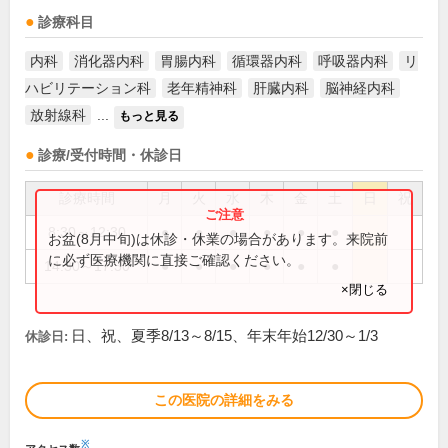
診療科目
内科
消化器内科
胃腸内科
循環器内科
呼吸器内科
リ
ハビリテーション科
老年精神科
肝臓内科
脳神経内科
放射線科
...
もっと見る
診療/受付時間・休診日
診療時間
月
火
水
木
金
土
日
祝
8:30～12:30
●
●
●
●
●
●
お盆(8月中旬)は休診・休業の場合があります。来院前
に必ず医療機関に直接ご確認ください。
14:30～17:30
●
●
●
●
●
●
×閉じる
日、祝、夏季8/13～8/15、年末年始12/30～1/3
休診日:
この医院の詳細をみる
※