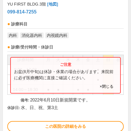
YU FIRST BLDG.3階
[地図]
099-814-7255
診療科目
内科
消化器内科
内視鏡内科
診療/受付時間・休診日
診療時間
月
火
水
木
金
土
日
祝
9:00～12:30
●
●
●
●
●
お盆(8月中旬)は休診・休業の場合があります。来院前
に必ず医療機関に直接ご確認ください。
14:00～17:00
●
×閉じる
14:00～18:30
●
●
●
●
2022年6月10日新規開業です。
備考:
水、日、祝、第3土
休診日:
この医院の詳細をみる