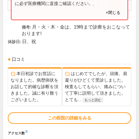
に必ず医療機関に直接ご確認ください。
14:00～19:00
●
●
●
●
×閉じる
月・火・木・金は、19時まで診療をおこなって
備考:
おります!
日、祝
休診日:
口コミ
本日初診でお世話に
はじめてでしたが、頭痛、肩
なりました。病歴病状を
凝りがひどくて受診しました。
お話して的確な診断を頂
検査もしてもらい、痛みについ
きました。誠に有り難う
て丁寧に説明して頂きました。
ございました。
とても...
もっと読む
この医院の詳細をみる
※
アクセス数