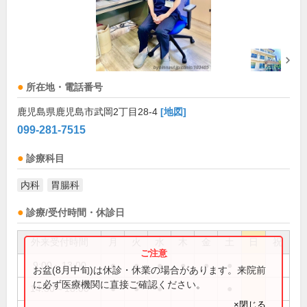
所在地・電話番号
鹿児島県鹿児島市武岡2丁目28-4
[地図]
099-281-7515
診療科目
内科
胃腸科
診療/受付時間・休診日
外来受付時間
月
火
水
木
金
土
日
祝
9:00～13:00
●
●
●
●
●
●
お盆(8月中旬)は休診・休業の場合があります。来院前
に必ず医療機関に直接ご確認ください。
14:30～18:00
●
●
●
●
×閉じる