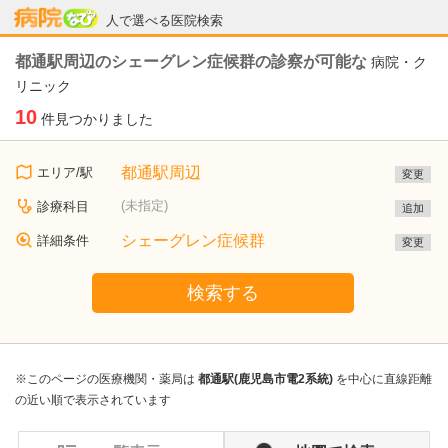
病院なび
人で選べる医院検索
都通駅周辺のシェーグレン症候群の診察が可能な
病院・ク
リニック
10
件見つかりました
都通駅周辺
エリア/駅
変更
(未指定)
診療科目
追加
シェーグレン症候群
詳細条件
変更
検索する
※このページの医療機関・薬局は
都通駅(鹿児島市電2系統)
を中心に直線距離
の近い順で表示されています