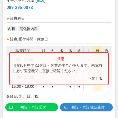
イデハラビル1階
[地図]
099-295-0073
診療科目
内科
消化器内科
診療/受付時間・休診日
診療時間
月
火
水
木
金
土
日
祝
9:00～12:00
●
お盆(8月中旬)は休診・休業の場合があります。来院前
9:00～13:00
●
●
●
●
に必ず医療機関に直接ご確認ください。
14:00～17:00
●
×閉じる
15:00～18:00
●
●
●
●
水、日、祝
休診日:
初診・再診受付
初診・再診電話受付