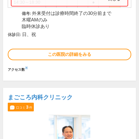
14:30～18:30
●
外来受付は診療時間終了の30分前まで
備考:
木曜AMのみ
臨時休診あり
日、祝
休診日:
この医院の詳細をみる
※
アクセス数
まごころ内科クリニック
3
口コミ
件