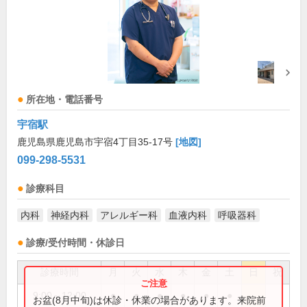
所在地・電話番号
宇宿駅
鹿児島県鹿児島市宇宿4丁目35-17号
[地図]
099-298-5531
診療科目
内科
神経内科
アレルギー科
血液内科
呼吸器科
診療/受付時間・休診日
診療時間
月
火
水
木
金
土
日
祝
9:00～12:00
●
●
●
●
●
●
お盆(8月中旬)は休診・休業の場合があります。来院前