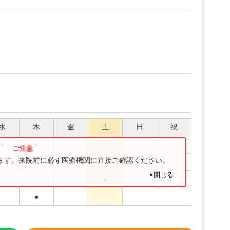
水
木
金
土
日
祝
●
●
ります。来院前に必ず医療機関に直接ご確認ください。
●
×閉じる
●
●