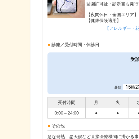
登園許可証・診断書も発行
【夜間休日・全国エリア】
【健康保険適用】
【アレルギー・
診療／受付時間・休診日
受
15
2
時
最短
受付時間
月
火
0:00～24:00
●
●
その他
急な発熱、悪天候など直接医療機関に掛かる事