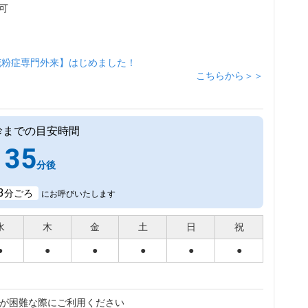
可
花粉症専門外来】はじめました！
こちらから＞＞
診までの目安時間
35
分後
3
分ごろ
にお呼びいたします
水
木
金
土
日
祝
●
●
●
●
●
●
が困難な際にご利用ください