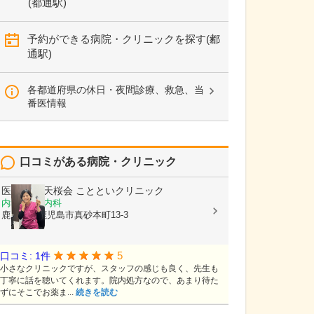
(都通駅)
予約ができる病院・クリニックを探す(都
通駅)
各都道府県の休日・夜間診療、救急、当
番医情報
口コミがある病院・クリニック
医療法人 天桜会
ことといクリニック
内科, 血液内科
鹿児島県鹿児島市真砂本町13-3
5
口コミ: 1件
小さなクリニックですが、スタッフの感じも良く、先生も
丁寧に話を聴いてくれます。院内処方なので、あまり待た
ずにそこでお薬ま...
続きを読む