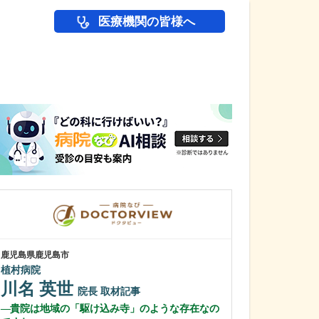
医療機関の皆様へ
医師(ドクター)の
鹿児島県鹿児島市
鹿児島県鹿児島市
植村病院
緑ヶ丘クリニッ
新田 翔
川名 英世
院長
院長
取材記事
桂 久和
貴院は地域の「駆け込み寺」のような存在なの
医師