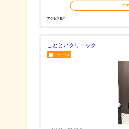
こ
※
アクセス数
ことといクリニック
1
口コミ
件