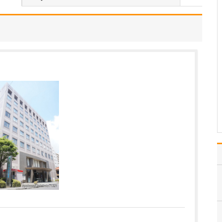
とはありますか?
ひとつは「訪問診療」で
す。現在も、ご高齢で通
院が難しくなった患者さ
んのご自宅や施設に伺
い、診療を行っていま
す。この地域でも「受診
したいのに通えない」と
お困りの方が増えてお
り、そうした方々に継続
的に医療…
>>記事全文を読む