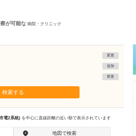
診察が可能な
病院・クリニック
変更
追加
変更
検索する
福岡県福岡市早良区
干隈すみれ内科クリニック
市電2系統)
を中心に直線距離の近い順で表示されています
須貝 真生
院長
取材記事
今後の展望として、何かお考えになっているこ
地図で検索