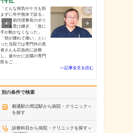
ですね。
貴院の診療内容
「どんな病気やケガも拒
内科・小児科・
まずに年中無休で診る」
を掲げ、地域に
という初代理事長のポリ
総合的な診療を
シーを受け継ぎ、「急に
ます。風邪や生
手が動かなくなった」
といった一般内
「頬が腫れて痛い」とい
から、外傷や関
った当院では専門外の患
の痛みなどの整
者さんも応急的に診療
な症状まで幅広
し、速やかに近隣の専門
ており、お子さ
医をご…
高…
>>記事全文を読む
別の条件で検索
都通駅の周辺駅から病院・クリニック
を探す
診療科目から病院・クリニックを探す