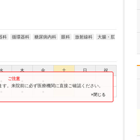
器科
循環器科
糖尿病内科
眼科
放射線科
大腸・肛
水
木
金
土
日
祝
●
●
●
●
ります。来院前に必ず医療機関に直接ご確認ください。
●
●
●
×閉じる