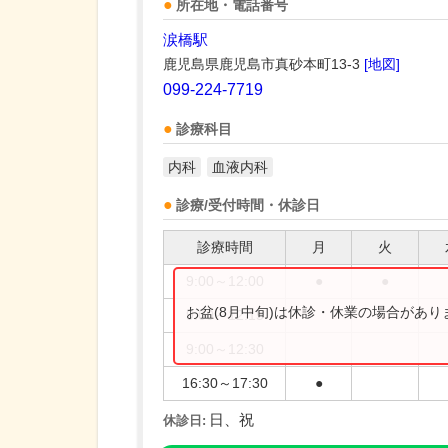
所在地・電話番号
涙橋駅
鹿児島県鹿児島市真砂本町13-3
[地図]
099-224-7719
診療科目
内科
血液内科
診療/受付時間・休診日
診療時間
月
火
9:00～12:00
●
●
お盆(8月中旬)は休診・休業の場合があ
9:00～12:15
9:00～12:30
16:30～17:30
●
日、祝
休診日: