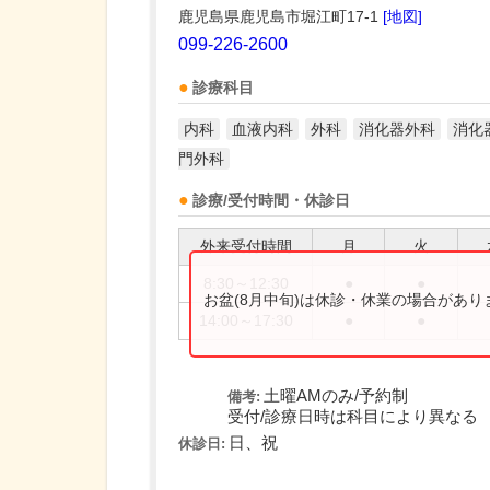
鹿児島県鹿児島市堀江町17-1
[地図]
099-226-2600
診療科目
内科
血液内科
外科
消化器外科
消化
門外科
診療/受付時間・休診日
外来受付時間
月
火
8:30～12:30
●
●
お盆(8月中旬)は休診・休業の場合があ
14:00～17:30
●
●
土曜AMのみ/予約制
備考:
受付/診療日時は科目により異なる
日、祝
休診日: