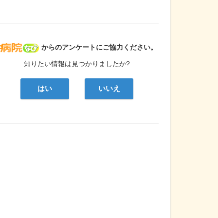
病院なび
からのアンケートにご協力ください。
知りたい情報は見つかりましたか?
はい
いいえ