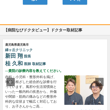
【病院なびドクタビュー】ドクター取材記事
鹿児島県鹿児島市
緑ヶ丘クリニック
新田 翔
院長
桂 久和
医師
取材記事
貴院の診療内容を教えてください。
内科・小児科・整形外科を掲げ、
地域に根ざした総合的な診療を行
っています。風邪や生活習慣病と
いった一般内科の疾患から、外傷
や関節・筋肉の痛みなどの整形外
科的な症状まで幅広く対応してお
り、お子さんからご高…