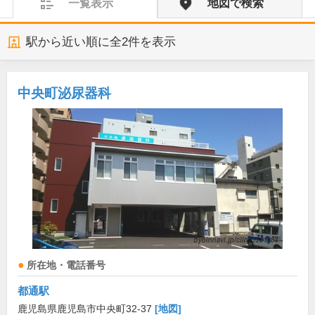
一覧表示
地図で検索
駅から近い順に全
2
件を表示
中央町泌尿器科
所在地・電話番号
都通駅
鹿児島県鹿児島市中央町32-37
[地図]