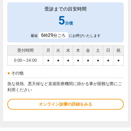
受診までの目安時間
5
分後
6
29
時
分ごろ
最短
にお呼びいたします
受付時間
月
火
水
木
金
土
日
祝
0:00～24:00
●
●
●
●
●
●
●
●
その他
急な発熱、悪天候など直接医療機関に掛かる事が困難な際にご
利用ください
オンライン診療の詳細をみる