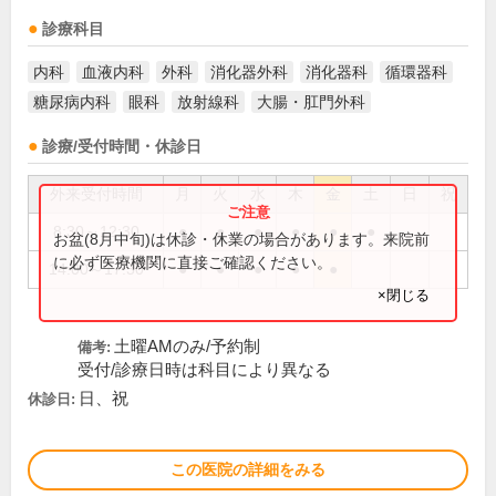
診療科目
内科
血液内科
外科
消化器外科
消化器科
循環器科
糖尿病内科
眼科
放射線科
大腸・肛門外科
診療/受付時間・休診日
外来受付時間
月
火
水
木
金
土
日
祝
8:30～12:30
●
●
●
●
●
●
お盆(8月中旬)は休診・休業の場合があります。来院前
に必ず医療機関に直接ご確認ください。
14:00～17:30
●
●
●
●
●
×閉じる
土曜AMのみ/予約制
備考:
受付/診療日時は科目により異なる
日、祝
休診日:
この医院の詳細をみる