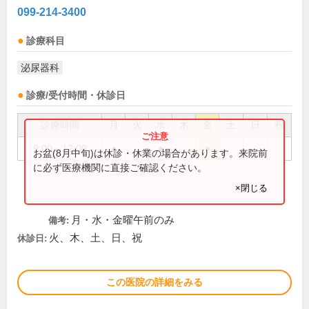
099-214-3400
診療科目
泌尿器科
診療/受付時間・休診日
診療時間
月
火
水
木
金
土
日
祝
9:00～12:00
●
●
●
お盆(8月中旬)は休診・休業の場合があります。来院前
に必ず医療機関に直接ご確認ください。
×閉じる
月・水・金曜午前のみ
備考:
火、木、土、日、祝
休診日:
この医院の詳細をみる