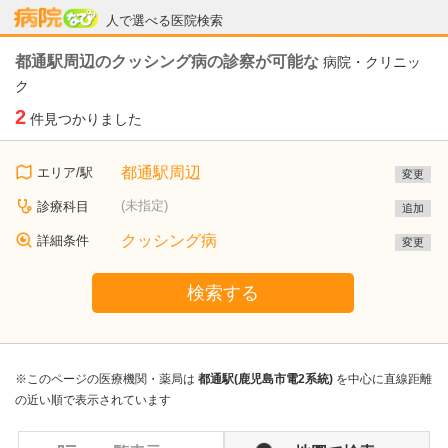
病院なび
人で選べる医院検索
都通駅周辺のクッシング病の診察が可能な
病院・クリニッ
ク
2
件見つかりました
都通駅周辺
エリア/駅
変更
(未指定)
診療科目
追加
クッシング病
詳細条件
変更
検索する
※このページの医療機関・薬局は
都通駅(鹿児島市電2系統)
を中心に直線距離
の近い順で表示されています