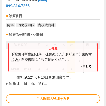
099-814-7255
診療科目
内科
消化器内科
内視鏡内科
診療/受付時間・休診日
診療時間
月
火
水
木
金
土
日
祝
9:00～12:30
●
●
●
●
●
お盆(8月中旬)は休診・休業の場合があります。来院前
に必ず医療機関に直接ご確認ください。
14:00～17:00
●
×閉じる
14:00～18:30
●
●
●
●
2022年6月10日新規開業です。
備考:
水、日、祝、第3土
休診日:
この医院の詳細をみる