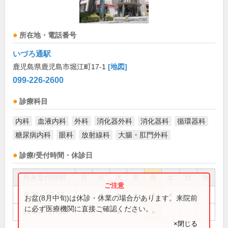
所在地・電話番号
いづろ通駅
鹿児島県鹿児島市堀江町17-1
[地図]
099-226-2600
診療科目
内科
血液内科
外科
消化器外科
消化器科
循環器科
糖尿病内科
眼科
放射線科
大腸・肛門外科
診療/受付時間・休診日
外来受付時間
月
火
水
木
金
土
日
祝
8:30～12:30
●
●
●
●
●
●
お盆(8月中旬)は休診・休業の場合があります。来院前
に必ず医療機関に直接ご確認ください。
14:00～17:30
●
●
●
●
●
×閉じる