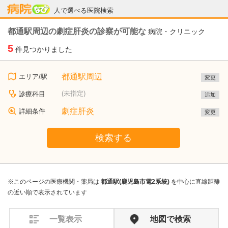
病院なび
人で選べる医院検索
都通駅周辺の劇症肝炎の診察が可能な
病院・クリニック
5
件見つかりました
都通駅周辺
エリア/駅
変更
(未指定)
診療科目
追加
劇症肝炎
詳細条件
変更
検索する
※このページの医療機関・薬局は
都通駅(鹿児島市電2系統)
を中心に直線距離
の近い順で表示されています
一覧表示
地図で検索