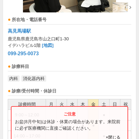
所在地・電話番号
高見馬場駅
鹿児島県鹿児島市山之口町1-30
イデハラビル1階
[地図]
099-295-0073
診療科目
内科
消化器内科
診療/受付時間・休診日
診療時間
月
火
水
木
金
土
日
祝
9:00～12:00
●
お盆(8月中旬)は休診・休業の場合があります。来院前
9:00～13:00
●
●
●
●
に必ず医療機関に直接ご確認ください。
14:00～17:00
●
×閉じる