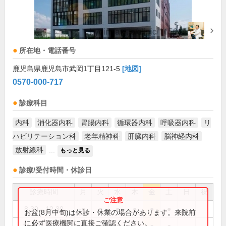
所在地・電話番号
鹿児島県鹿児島市武岡1丁目121-5
[地図]
0570-000-717
診療科目
内科
消化器内科
胃腸内科
循環器内科
呼吸器内科
リ
ハビリテーション科
老年精神科
肝臓内科
脳神経内科
放射線科
...
もっと見る
診療/受付時間・休診日
診療時間
月
火
水
木
金
土
日
祝
8:30～12:30
●
●
●
●
●
●
お盆(8月中旬)は休診・休業の場合があります。来院前
に必ず医療機関に直接ご確認ください。