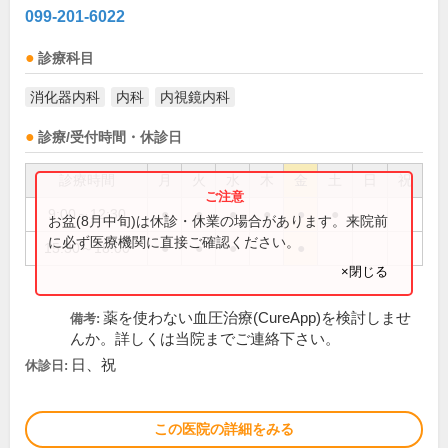
099-201-6022
診療科目
消化器内科
内科
内視鏡内科
診療/受付時間・休診日
診療時間
月
火
水
木
金
土
日
祝
9:00～12:30
●
●
●
●
●
●
お盆(8月中旬)は休診・休業の場合があります。来院前
に必ず医療機関に直接ご確認ください。
15:30～18:00
●
●
●
●
×閉じる
薬を使わない血圧治療(CureApp)を検討しませ
備考:
んか。詳しくは当院までご連絡下さい。
日、祝
休診日:
この医院の詳細をみる