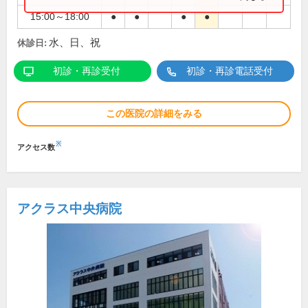
15:00～18:00
●
●
●
●
水、日、祝
休診日:
初診・再診受付
初診・再診電話受付
この医院の詳細をみる
※
アクセス数
アクラス中央病院