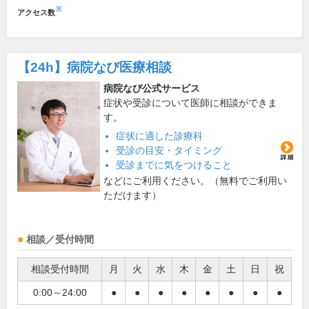
※
アクセス数
【24h】
病院なび医療相談
病院なび公式サービス
症状や受診について医師に相談ができま
す。
症状に適した診療科
受診の目安・タイミング
受診までに気をつけること
などにご利用ください。（無料でご利用い
ただけます）
相談／受付時間
相談受付時間
月
火
水
木
金
土
日
祝
0:00～24:00
●
●
●
●
●
●
●
●