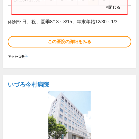
14:30～17:30
●
●
●
●
●
●
×閉じる
日、祝、夏季8/13～8/15、年末年始12/30～1/3
休診日:
この医院の詳細をみる
※
アクセス数
いづろ今村病院