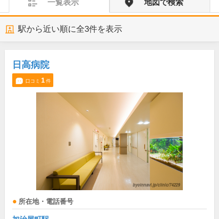
一覧表示
地図で検索
駅から近い順に全
3
件を表示
日高病院
1
口コミ
件
所在地・電話番号