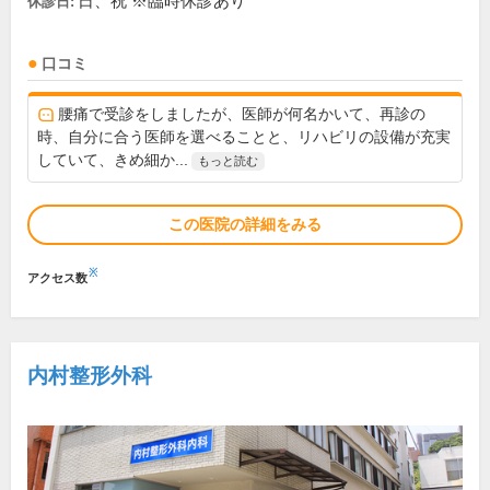
日、祝 ※臨時休診あり
休診日:
口コミ
腰痛で受診をしましたが、医師が何名かいて、再診の
時、自分に合う医師を選べることと、リハビリの設備が充実
していて、きめ細か...
もっと読む
この医院の詳細をみる
※
アクセス数
内村整形外科