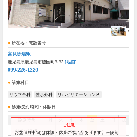
所在地・電話番号
高見馬場駅
鹿児島県鹿児島市照国町3-32
[地図]
099-226-1220
診療科目
リウマチ科
整形外科
リハビリテーション科
診療/受付時間・休診日
診療時間
月
火
水
木
金
土
日
祝
9:00～13:00
●
●
●
●
●
●
お盆(8月中旬)は休診・休業の場合があります。来院前