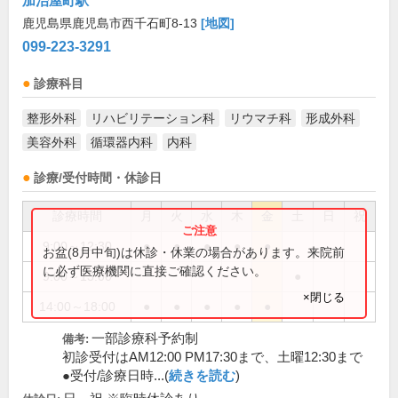
加治屋町駅
鹿児島県鹿児島市西千石町8-13
[地図]
099-223-3291
診療科目
整形外科
リハビリテーション科
リウマチ科
形成外科
美容外科
循環器内科
内科
診療/受付時間・休診日
診療時間
月
火
水
木
金
土
日
祝
9:00～12:30
●
●
●
●
●
お盆(8月中旬)は休診・休業の場合があります。来院前
に必ず医療機関に直接ご確認ください。
9:00～13:00
●
×閉じる
14:00～18:00
●
●
●
●
●
一部診療科予約制
備考:
初診受付はAM12:00 PM17:30まで、土曜12:30まで
●受付/診療日時...(
続きを読む
)