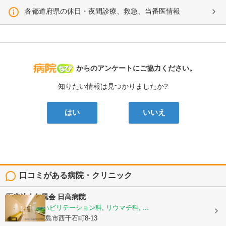
各都道府県の休日・夜間診療、救急、当番医情報
病院なび
からのアンケートにご協力ください。
知りたい情報は見つかりましたか?
はい
いいえ
口コミがある病院・クリニック
医療法人仁風会
日高病院
整形外科, リハビリテーション科, リウマチ科, ...
鹿児島県鹿児島市西千石町8-13