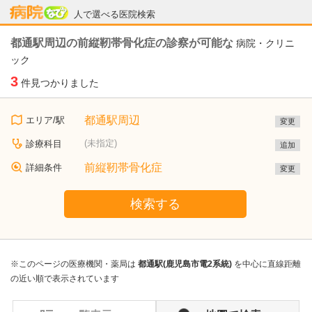
病院なび
人で選べる医院検索
都通駅周辺の前縦靭帯骨化症の診察が可能な
病院・クリニ
ック
3
件見つかりました
都通駅周辺
エリア/駅
変更
(未指定)
診療科目
追加
前縦靭帯骨化症
詳細条件
変更
検索する
※このページの医療機関・薬局は
都通駅(鹿児島市電2系統)
を中心に直線距離
の近い順で表示されています