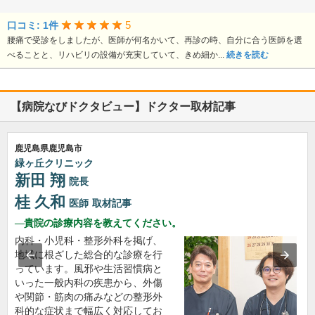
5
口コミ: 1件
腰痛で受診をしましたが、医師が何名かいて、再診の時、自分に合う医師を選
べることと、リハビリの設備が充実していて、きめ細か...
続きを読む
【病院なびドクタビュー】ドクター取材記事
鹿児島県鹿児島市
緑ヶ丘クリニック
新田 翔
院長
桂 久和
医師
取材記事
貴院の診療内容を教えてください。
内科・小児科・整形外科を掲げ、
地域に根ざした総合的な診療を行
っています。風邪や生活習慣病と
いった一般内科の疾患から、外傷
や関節・筋肉の痛みなどの整形外
科的な症状まで幅広く対応してお