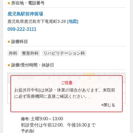
所在地・電話番号
鹿児島駅前停留場
鹿児島県鹿児島市下竜尾町3-28
[地図]
099-222-3111
診療科目
外科
整形外科
リハビリテーション科
診療/受付時間・休診日
診療時間
月
火
水
木
金
土
日
祝
9:00～13:00
●
●
●
●
●
●
お盆(8月中旬)は休診・休業の場合があります。来院前
に必ず医療機関に直接ご確認ください。
14:00～18:00
●
●
●
●
●
×閉じる
土曜9:00～13:00
備考:
初診受付は午前12:00、午後16:30まで
予約制