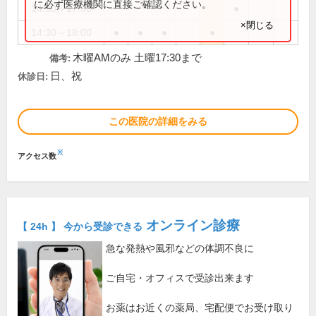
に必ず医療機関に直接ご確認ください。
14:30～17:30
●
×閉じる
14:30～18:00
●
●
●
●
木曜AMのみ 土曜17:30まで
備考:
日、祝
休診日:
この医院の詳細をみる
※
アクセス数
オンライン診療
【 24h 】 今から受診できる
急な発熱や風邪などの体調不良に
ご自宅・オフィスで受診出来ます
お薬はお近くの薬局、宅配便でお受け取り