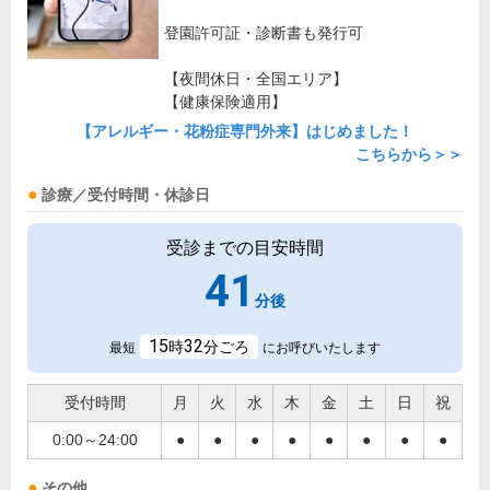
登園許可証・診断書も発行可
【夜間休日・全国エリア】
【健康保険適用】
【アレルギー・花粉症専門外来】はじめました！
こちらから＞＞
診療／受付時間・休診日
受診までの目安時間
41
分後
15
32
時
分ごろ
最短
にお呼びいたします
受付時間
月
火
水
木
金
土
日
祝
0:00～24:00
●
●
●
●
●
●
●
●
その他