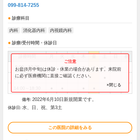
099-814-7255
診療科目
内科
消化器内科
内視鏡内科
診療/受付時間・休診日
診療時間
月
火
水
木
金
土
日
祝
9:00～12:30
●
●
●
●
●
お盆(8月中旬)は休診・休業の場合があります。来院前
に必ず医療機関に直接ご確認ください。
14:00～17:00
●
×閉じる
14:00～18:30
●
●
●
●
2022年6月10日新規開業です。
備考:
水、日、祝、第3土
休診日:
この医院の詳細をみる