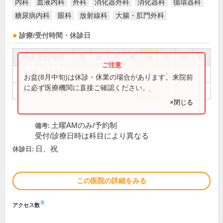
内科
血液内科
外科
消化器外科
消化器科
循環器科
糖尿病内科
眼科
放射線科
大腸・肛門外科
診療/受付時間・休診日
外来受付時間
月
火
水
木
金
土
日
祝
8:30～12:30
●
●
●
●
●
●
お盆(8月中旬)は休診・休業の場合があります。来院前
に必ず医療機関に直接ご確認ください。
14:00～17:30
●
●
●
●
●
×閉じる
土曜AMのみ/予約制
備考:
受付/診療日時は科目により異なる
日、祝
休診日:
この医院の詳細をみる
※
アクセス数