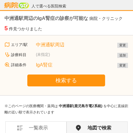
病院なび
人で選べる医院検索
中洲通駅周辺のIgA腎症の診察が可能な
病院・クリニック
5
件見つかりました
中洲通駅周辺
エリア/駅
変更
(未指定)
診療科目
追加
IgA腎症
詳細条件
変更
検索する
※このページの医療機関・薬局は
中洲通駅(鹿児島市電2系統)
を中心に直線距
離の近い順で表示されています
一覧表示
地図で検索