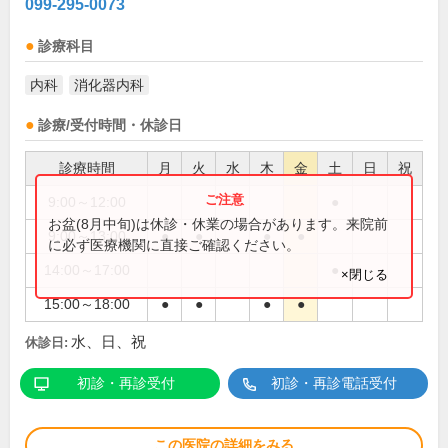
099-295-0073
診療科目
内科
消化器内科
診療/受付時間・休診日
診療時間
月
火
水
木
金
土
日
祝
9:00～12:00
●
お盆(8月中旬)は休診・休業の場合があります。来院前
9:00～13:00
●
●
●
●
に必ず医療機関に直接ご確認ください。
14:00～17:00
●
×閉じる
15:00～18:00
●
●
●
●
水、日、祝
休診日:
初診・再診受付
初診・再診電話受付
この医院の詳細をみる