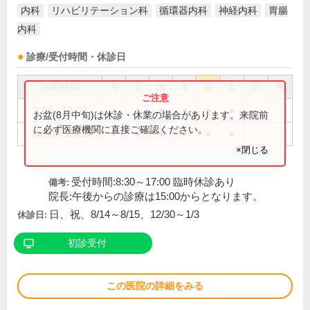
内科
リハビリテーション科
循環器内科
神経内科
胃腸
内科
診療/受付時間・休診日
診療時間
月
火
水
木
金
土
日
祝
9:00～13:00
●
●
●
●
●
●
お盆(8月中旬)は休診・休業の場合があります。来院前
に必ず医療機関に直接ご確認ください。
14:00～18:00
●
●
●
●
●
●
×閉じる
受付時間:8:30～17:00 臨時休診あり
備考:
院長:午後からの診療は15:00からとなります。
日、祝、8/14～8/15、12/30～1/3
休診日:
初診受付
この医院の詳細をみる