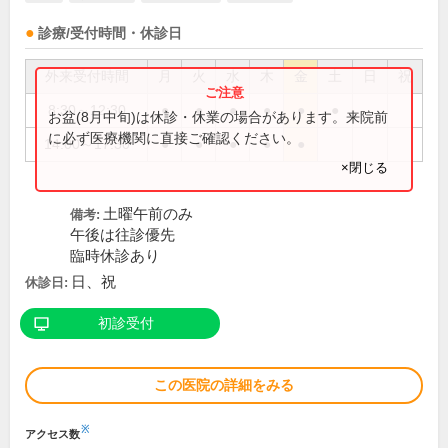
診療/受付時間・休診日
外来受付時間
月
火
水
木
金
土
日
祝
8:30～12:30
●
●
●
●
●
●
お盆(8月中旬)は休診・休業の場合があります。来院前
に必ず医療機関に直接ご確認ください。
14:00～17:30
●
●
●
●
●
×閉じる
土曜午前のみ
備考:
午後は往診優先
臨時休診あり
日、祝
休診日:
初診受付
この医院の詳細をみる
※
アクセス数