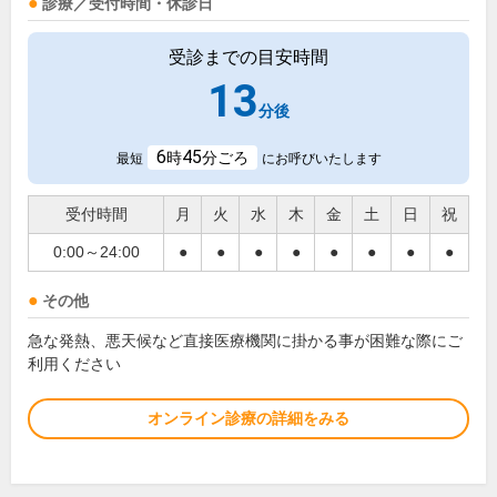
診療／受付時間・休診日
受診までの目安時間
13
分後
6
45
時
分ごろ
最短
にお呼びいたします
受付時間
月
火
水
木
金
土
日
祝
0:00～24:00
●
●
●
●
●
●
●
●
その他
急な発熱、悪天候など直接医療機関に掛かる事が困難な際にご
利用ください
オンライン診療の詳細をみる