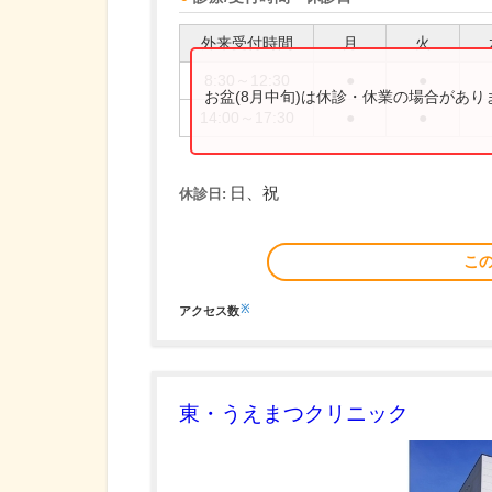
外来受付時間
月
火
8:30～12:30
●
●
お盆(8月中旬)は休診・休業の場合があ
14:00～17:30
●
●
日、祝
休診日:
こ
※
アクセス数
東・うえまつクリニック