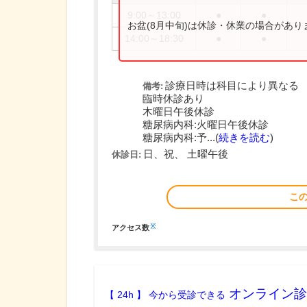
9:00～13:00
●
●
お盆(8月中旬)は休診・休業の場合があ
14:00～18:30
●
●
診療日時は科目により異なる
備考:
臨時休診あり
木曜日午後休診
糖尿病内科:火曜日午後休診
糖尿病内科:予...(
続きを読む
)
日、祝、 土曜午後
休診日:
こ
※
アクセス数
オンライン診
【 24h 】 今から受診できる