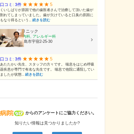
5
口コミ: 3件
くいしばりが原因で他の歯医者さんで治療して頂いた歯が
割れてしまっていました。歯が欠けていると口臭の原因に
もなり得るという...
続きを読む
栃木隆男クリニック
内科, 呼吸器内科, アレルギー科
鹿児島県鹿児島市宇宿2-25-30
5
口コミ: 3件
あたたかい先生、スタッフの方々です。 喘息をはじめ呼吸
器疾患が専門で有名な先生です。 喘息で他院に通院してい
ましたが状態...
続きを読む
病院なび
からのアンケートにご協力ください。
知りたい情報は見つかりましたか?