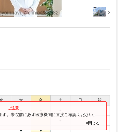
水
木
金
土
日
祝
●
●
●
ります。来院前に必ず医療機関に直接ご確認ください。
●
×閉じる
●
●