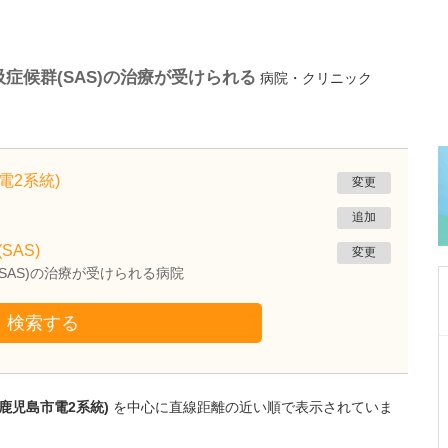
症候群(SAS)の治療が受けられる
病院・クリニック
電2系統)
変更
追加
SAS)
変更
SAS)の治療が受けられる病院
検索する
鹿児島県鹿児島市
植村病院
川名 英世
鹿児島市電2系統)
を中心に直線距離の近い順で表示されていま
院長
取材記事
貴院は地域の「駆け込み寺」のような存在なの