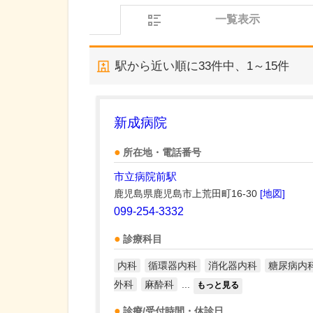
一覧表示
駅から近い順に
33
件中、
1～15件
新成病院
所在地・電話番号
市立病院前駅
鹿児島県鹿児島市上荒田町16-30
[地図]
099-254-3332
診療科目
内科
循環器内科
消化器内科
糖尿病内
外科
麻酔科
...
もっと見る
診療/受付時間・休診日