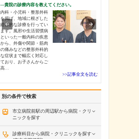
診療されていま
貴院の診療内容を教えてください。
ありますか?
内科・小児科・整形外科
父の代から「地
を掲げ、地域に根ざした
りつけ医として
総合的な診療を行ってい
うなご相談にも
ます。風邪や生活習慣病
という姿勢で診
といった一般内科の疾患
ており、その思
から、外傷や関節・筋肉
も変わっていま
の痛みなどの整形外科的
の専門にかかわ
な症状まで幅広く対応し
なかの不調や貧
ており、お子さんからご
期障害による不
高…
ど…
>>記事全文を読む
別の条件で検索
市立病院前駅の周辺駅から病院・クリ
ニックを探す
診療科目から病院・クリニックを探す