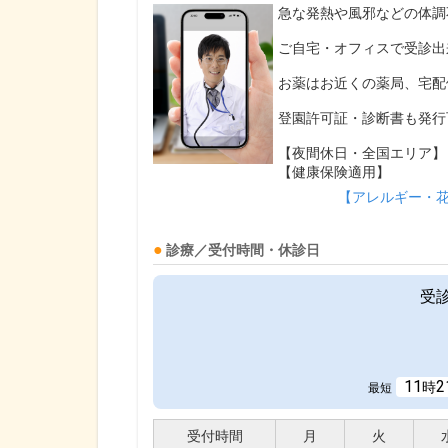
急な発熱や風邪などの体調
ご自宅・オフィスで受診出
お薬はお近くの薬局、宅配
登園許可証・診断書も発行
【夜間休日・全国エリア】
【健康保険適用】
【アレルギー・
診療／受付時間・休診日
受
11
2
時
最短
受付時間
月
火