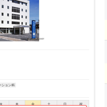
ーション科
水
木
金
土
日
祝