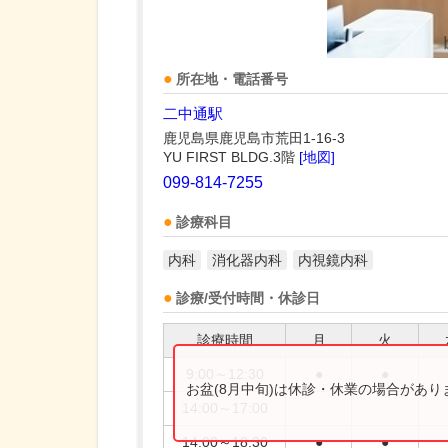
所在地・電話番号
二中通駅
鹿児島県鹿児島市荒田1-16-3
YU FIRST BLDG.3階
[地図]
099-814-7255
診療科目
内科
消化器内科
内視鏡内科
診療/受付時間・休診日
診療時間
月
火
9:00～12:30
●
●
お盆(8月中旬)は休診・休業の場合があ
14:00～17:00
14:00～18:30
●
●