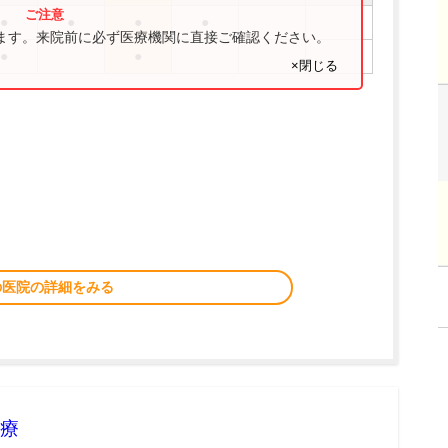
●
●
●
●
ります。来院前に必ず医療機関に直接ご確認ください。
●
●
×閉じる
の医院の詳細をみる
療