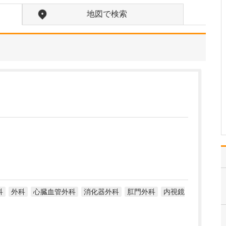
ですね。
地図で検索
「どんな病気やケガも拒
まずに年中無休で診る」
という初代理事長のポリ
シーを受け継ぎ、「急に
手が動かなくなった」
「頬が腫れて痛い」とい
った当院では専門外の患
者さんも応急的に診療
し、速やかに近隣の専門
医をご…
>>記事全文を読む
科
外科
心臓血管外科
消化器外科
肛門外科
内視鏡