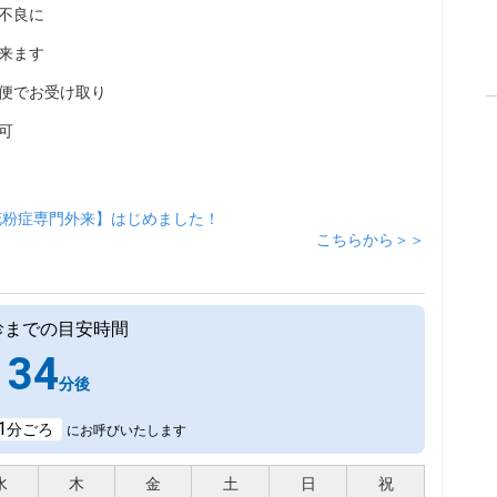
不良に
来ます
便でお受け取り
可
花粉症専門外来】はじめました！
こちらから＞＞
診までの目安時間
34
分後
1
分ごろ
にお呼びいたします
水
木
金
土
日
祝