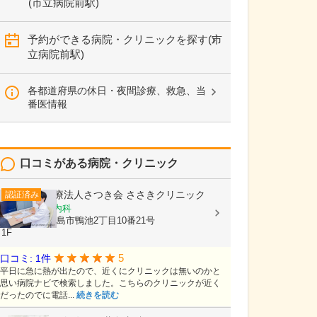
(市立病院前駅)
予約ができる病院・クリニックを探す(市
立病院前駅)
各都道府県の休日・夜間診療、救急、当
番医情報
口コミがある病院・クリニック
医療法人さつき会
ささきクリニック
認証済み
内科, 循環器内科
鹿児島県鹿児島市鴨池2丁目10番21号
1F
5
口コミ: 1件
平日に急に熱が出たので、近くにクリニックは無いのかと
思い病院ナビで検索しました。こちらのクリニックが近く
だったのでに電話...
続きを読む