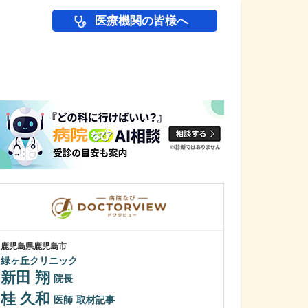
医療機関の皆様へ
医師(ドクター)の
鹿児島県鹿児島市
鹿児島県鹿児島市
緑ヶ丘クリニック
冨永内科
新田 翔
冨永 裕一
院長
桂 久和
外来診療につい
医師
取材記事