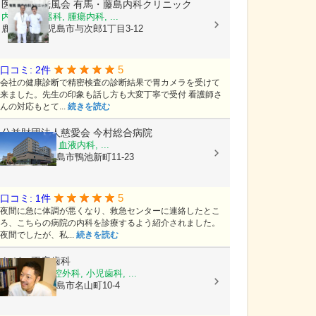
医療法人光風会
有馬・藤島内科クリニック
内科, 消化器科, 腫瘍内科, ...
鹿児島県鹿児島市与次郎1丁目3-12
5
口コミ: 2件
会社の健康診断で精密検査の診断結果で胃カメラを受けて
来ました。先生の印象も話し方も大変丁寧で受付 看護師さ
んの対応もとて...
続きを読む
公益財団法人慈愛会
今村総合病院
内科, 救急科, 血液内科, ...
鹿児島県鹿児島市鴨池新町11-23
5
口コミ: 1件
夜間に急に体調が悪くなり、救急センターに連絡したとこ
ろ、こちらの病院の内科を診療するよう紹介されました。
夜間でしたが、私...
続きを読む
ながい正彦歯科
歯科, 歯科口腔外科, 小児歯科, ...
鹿児島県鹿児島市名山町10-4