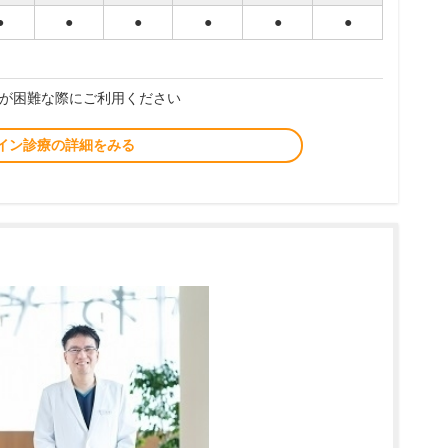
●
●
●
●
●
●
が困難な際にご利用ください
イン診療の詳細をみる