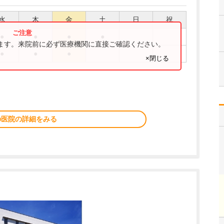
水
木
金
土
日
祝
●
●
●
●
ります。来院前に必ず医療機関に直接ご確認ください。
●
●
●
×閉じる
の医院の詳細をみる