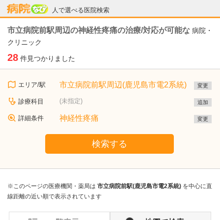
病院なび
人で選べる医院検索
市立病院前駅周辺の神経性疼痛の治療/対応が可能な
病院・
クリニック
28
件見つかりました
市立病院前駅周辺(鹿児島市電2系統)
エリア/駅
変更
(未指定)
診療科目
追加
神経性疼痛
詳細条件
変更
検索する
※このページの医療機関・薬局は
市立病院前駅(鹿児島市電2系統)
を中心に直
線距離の近い順で表示されています