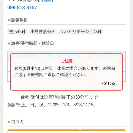
099-813-8757
診療科目
整形外科
小児整形外科
リハビリテーション科
診療/受付時間・休診日
診療時間
月
火
水
木
金
土
日
祝
9:00～13:00
●
●
●
●
●
●
お盆(8月中旬)は休診・休業の場合があります。来院前
に必ず医療機関に直接ご確認ください。
14:00～18:00
●
●
●
●
×閉じる
受付は診療時間終了の30分前まで
備考:
土、日、祝、12/29～1/3、8/13,14,15
休診日:
口コミ