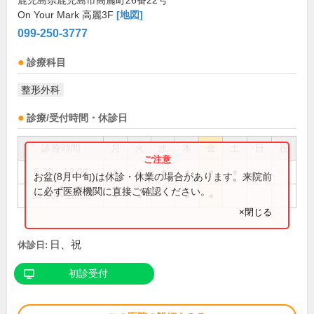
鹿児島県鹿児島市高麗町26番22号
On Your Mark 高麗3F
[地図]
099-250-3777
診療科目
整形外科
診療/受付時間・休診日
診療時間
月
火
水
木
金
土
日
祝
8:30～12:00
●
●
●
●
●
●
お盆(8月中旬)は休診・休業の場合があります。来院前
に必ず医療機関に直接ご確認ください。
14:30～18:00
●
●
●
●
×閉じる
日、祝
休診日:
初診受付