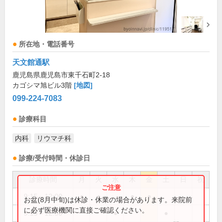
所在地・電話番号
天文館通駅
鹿児島県鹿児島市東千石町2-18
カゴシマ旭ビル3階
[地図]
099-224-7083
診療科目
内科
リウマチ科
診療/受付時間・休診日
診療時間
月
火
水
木
金
土
日
祝
9:15～12:00
●
●
●
●
お盆(8月中旬)は休診・休業の場合があります。来院前
に必ず医療機関に直接ご確認ください。
9:15～12:30
●
●