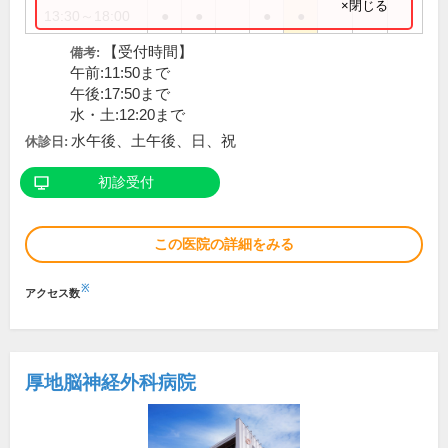
×閉じる
13:30～18:00
●
●
●
●
【受付時間】
備考:
午前:11:50まで
午後:17:50まで
水・土:12:20まで
水午後、土午後、日、祝
休診日:
初診受付
この医院の詳細をみる
※
アクセス数
厚地脳神経外科病院