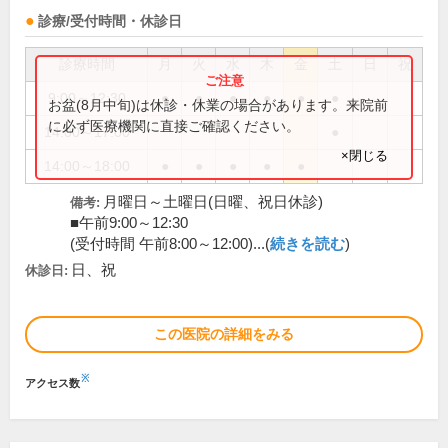
診療/受付時間・休診日
診療時間
月
火
水
木
金
土
日
祝
9:00～12:30
●
●
●
●
●
●
お盆(8月中旬)は休診・休業の場合があります。来院前
に必ず医療機関に直接ご確認ください。
14:00～17:00
●
×閉じる
14:00～18:00
●
●
●
●
●
月曜日～土曜日(日曜、祝日休診)
備考:
■午前9:00～12:30
(受付時間 午前8:00～12:00)...(
続きを読む
)
日、祝
休診日:
この医院の詳細をみる
※
アクセス数