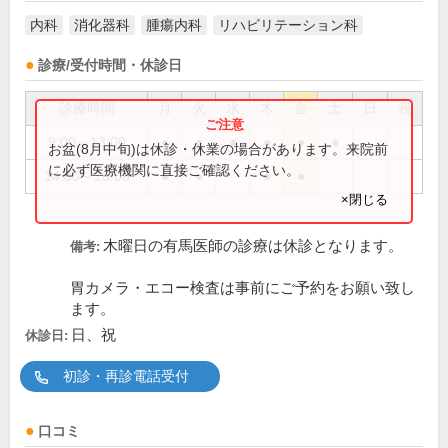
内科
消化器科
腫瘍内科
リハビリテーション科
診療/受付時間・休診日
診療時間
月
火
水
木
金
土
日
祝
9:00～13:00
●
●
●
●
●
●
お盆(8月中旬)は休診・休業の場合があります。来院前
に必ず医療機関に直接ご確認ください。
14:00～18:00
●
●
●
●
×閉じる
木曜日の有馬医師の診療は休診となります。
備考:
胃カメラ・エコー検査は事前にご予約をお願い致し
ます。
日、祝
休診日:
初診・再診電話受付
口コミ