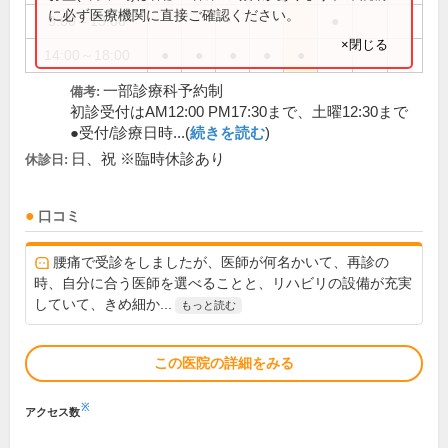
に必ず医療機関に直接ご確認ください。
9:00～13:00
●
×閉じる
14:00～18:00
●
●
●
●
●
一部診療科予約制
備考:
初診受付はAM12:00 PM17:30まで、土曜12:30まで
●受付/診療日時...(
続きを読む
)
日、祝 ※臨時休診あり
休診日:
口コミ
腰痛で受診をしましたが、医師が何名かいて、再診の
時、自分に合う医師を選べることと、リハビリの設備が充実
していて、きめ細か...
もっと読む
この医院の詳細をみる
※
アクセス数