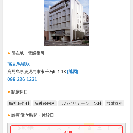
所在地・電話番号
高見馬場駅
鹿児島県鹿児島市東千石町4-13
[地図]
099-226-1231
診療科目
脳神経外科
脳神経内科
リハビリテーション科
放射線科
診療/受付時間・休診日
診療時間
月
火
水
木
金
土
日
祝