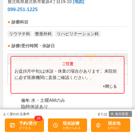
鹿児島県鹿児島市紫原4丁目19-10
[地図]
099-251-1225
診療科目
リウマチ科
整形外科
リハビリテーション科
診療/受付時間・休診日
外来受付時間
月
火
水
木
金
土
日
祝
9:00～12:20
●
●
●
●
●
●
お盆(8月中旬)は休診・休業の場合があります。来院前
に必ず医療機関に直接ご確認ください。
14:00～18:00
●
●
●
●
×閉じる
水・土曜AMのみ
備考:
臨時休診あり
条件変更
日、祝
休診日:
16
予約/受付
現在診療
現在地
この医院の詳細をみる