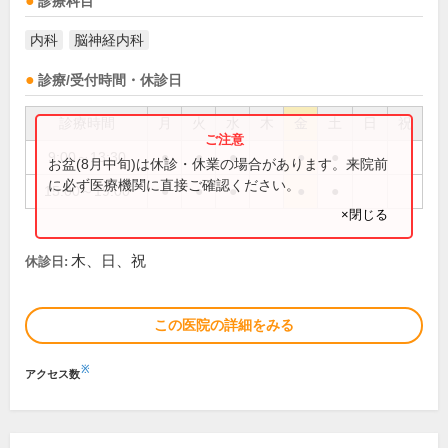
診療科目
内科
脳神経内科
診療/受付時間・休診日
診療時間
月
火
水
木
金
土
日
祝
9:00～13:30
●
●
●
●
●
お盆(8月中旬)は休診・休業の場合があります。来院前
に必ず医療機関に直接ご確認ください。
15:00～19:00
●
●
●
●
●
×閉じる
木、日、祝
休診日:
この医院の詳細をみる
※
アクセス数