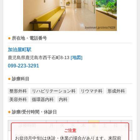
所在地・電話番号
加治屋町駅
鹿児島県鹿児島市西千石町8-13
[地図]
099-223-3291
診療科目
整形外科
リハビリテーション科
リウマチ科
形成外科
美容外科
循環器内科
内科
診療/受付時間・休診日
診療時間
月
火
水
木
金
土
日
祝
9:00～12:30
●
●
●
●
●
お盆(8月中旬)は休診・休業の場合があります。来院前