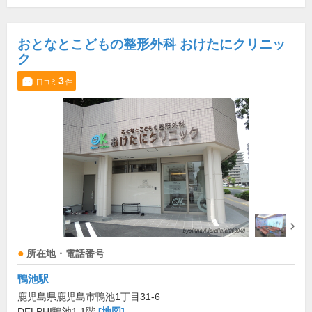
おとなとこどもの整形外科 おけたにクリニッ
ク
3
口コミ
件
所在地・電話番号
鴨池駅
鹿児島県鹿児島市鴨池1丁目31-6
DELPHI鴨池1 1階
[地図]