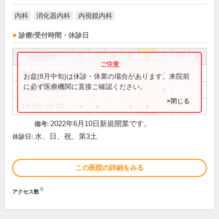
内科
消化器内科
内視鏡内科
診療/受付時間・休診日
診療時間
月
火
水
木
金
土
日
祝
9:00～12:30
●
●
●
●
●
お盆(8月中旬)は休診・休業の場合があります。来院前
に必ず医療機関に直接ご確認ください。
14:00～17:00
●
×閉じる
14:00～18:30
●
●
●
●
2022年6月10日新規開業です。
備考:
水、日、祝、第3土
休診日:
この医院の詳細をみる
※
アクセス数