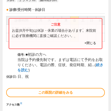
診療/受付時間・休診日
診療時間
月
火
水
木
金
土
日
祝
8:30～12:30
●
●
●
●
●
●
お盆(8月中旬)は休診・休業の場合があります。来院前
に必ず医療機関に直接ご確認ください。
14:30～17:30
●
●
●
●
×閉じる
■初診の方へ
備考:
当院は予約優先制です。まずは電話にて予約をお取
りください。電話の際、症状、発症時期、紹...(
続き
を読む
)
日、祝
休診日:
この医院の詳細をみる
※
アクセス数