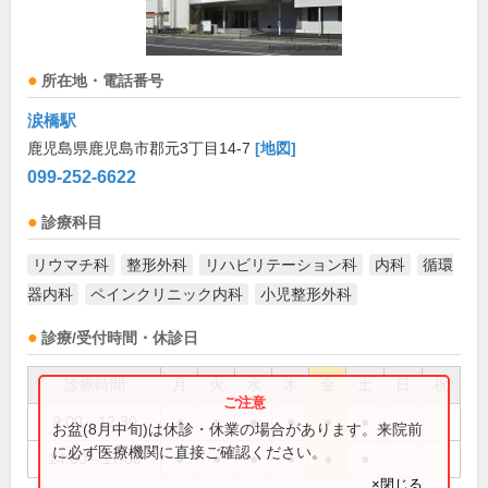
所在地・電話番号
涙橋駅
鹿児島県鹿児島市郡元3丁目14-7
[地図]
099-252-6622
診療科目
リウマチ科
整形外科
リハビリテーション科
内科
循環
器内科
ペインクリニック内科
小児整形外科
診療/受付時間・休診日
診療時間
月
火
水
木
金
土
日
祝
9:00～12:30
●
●
●
●
●
●
お盆(8月中旬)は休診・休業の場合があります。来院前
に必ず医療機関に直接ご確認ください。
14:00～17:00
●
●
●
●
●
●
×閉じる