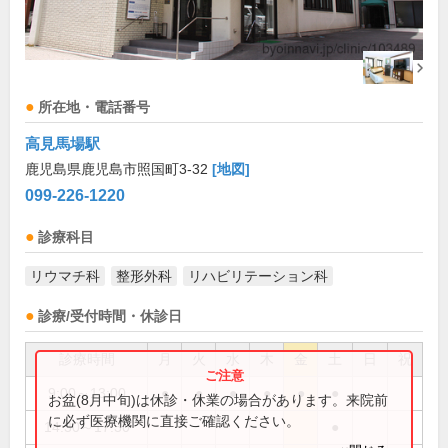
所在地・電話番号
高見馬場駅
鹿児島県鹿児島市照国町3-32
[地図]
099-226-1220
診療科目
リウマチ科
整形外科
リハビリテーション科
診療/受付時間・休診日
診療時間
月
火
水
木
金
土
日
祝
9:00～13:00
●
●
●
●
●
●
お盆(8月中旬)は休診・休業の場合があります。来院前
に必ず医療機関に直接ご確認ください。
14:30～17:30
●