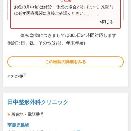
9:00～13:00
●
●
●
●
●
●
お盆(8月中旬)は休診・休業の場合があります。来院前
に必ず医療機関に直接ご確認ください。
14:00～18:00
●
●
●
●
●
●
×閉じる
急病につきましては365日24時間対応します
備考:
日、祝、その他(お盆、年末年始)
休診日:
この医院の詳細をみる
※
アクセス数
田中整形外科クリニック
所在地・電話番号
南鹿児島駅