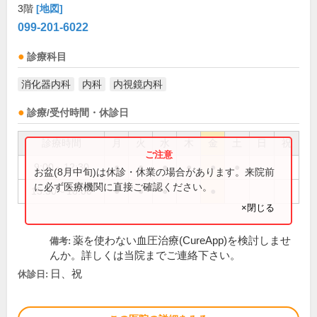
3階
[地図]
099-201-6022
診療科目
消化器内科
内科
内視鏡内科
診療/受付時間・休診日
診療時間
月
火
水
木
金
土
日
祝
9:00～12:30
●
●
●
●
●
●
お盆(8月中旬)は休診・休業の場合があります。来院前
に必ず医療機関に直接ご確認ください。
15:30～18:00
●
●
●
●
×閉じる
薬を使わない血圧治療(CureApp)を検討しませ
備考:
んか。詳しくは当院までご連絡下さい。
日、祝
休診日: