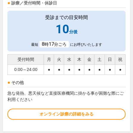
診療／受付時間・休診日
受診までの目安時間
10
分後
8
17
時
分ごろ
最短
にお呼びいたします
受付時間
月
火
水
木
金
土
日
祝
0:00～24:00
●
●
●
●
●
●
●
●
その他
急な発熱、悪天候など直接医療機関に掛かる事が困難な際にご
利用ください
オンライン診療の詳細をみる