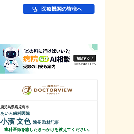
医療機関の皆様へ
医師(ドクター)の
鹿児島県鹿児島市
鹿児島県鹿児島市
あいろ歯科医院
緑ヶ丘クリニッ
新田 翔
小濱 文色
院長
院長
取材記事
桂 久和
歯科医師を志したきっかけを教えてください。
医師