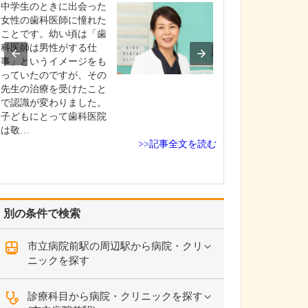
中学生のときに出会った
貴院の診療内容
女性の歯科医師に憧れた
内科・小児科・
ことです。幼い頃は「歯
を掲げ、地域に
科医師は男性がする仕
総合的な診療を
事」というイメージをも
ます。風邪や生
っていたのですが、その
といった一般内
先生の治療を受けたこと
から、外傷や関
で認識が変わりました。
の痛みなどの整
子どもにとって歯科医院
な症状まで幅広
は敬…
ており、お子さ
>>記事全文を読む
高…
別の条件で検索
市立病院前駅の周辺駅から病院・クリ
ニックを探す
診療科目から病院・クリニックを探す