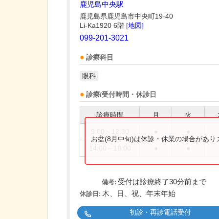
鹿児島中央駅
鹿児島県鹿児島市中央町19-40
Li-Ka1920 6階
[地図]
099-201-3021
診療科目
眼科
診療/受付時間・休診日
診療時間
月
火
9:00～12:30
●
●
お盆(8月中旬)は休診・休業の場合があ
14:00～18:00
●
●
受付は診療終了30分前まで
備考:
木、日、祝、年末年始
休診日:
初診・再診電話受付