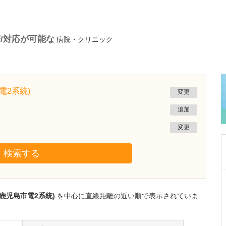
/対応が可能な
病院・クリニック
電2系統)
変更
追加
変更
検索する
神奈川県横浜市港北区
綱島公園坂クリニック
鹿児島市電2系統)
を中心に直線距離の近い順で表示されていま
清水 俊洋
院長
取材記事
貴院は総合病院並みの検査体制が整っているそ