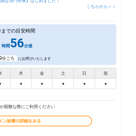
花粉症専門外来】はじめました！
こちらから＞＞
診までの目安時間
1
56
時間
分後
9
分ごろ
にお呼びいたします
水
木
金
土
日
祝
●
●
●
●
●
●
が困難な際にご利用ください
イン診療の詳細をみる