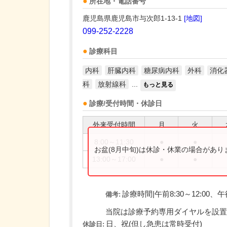
所在地・電話番号
鹿児島県鹿児島市与次郎1-13-1
[地図]
099-252-2228
診療科目
内科
肝臓内科
糖尿病内科
外科
消化
科
放射線科
...
もっと見る
診療/受付時間・休診日
外来受付時間
月
火
8:00～11:30
●
●
お盆(8月中旬)は休診・休業の場合があ
13:00～17:00
●
●
診療時間|午前8:30～12:00、午後1
備考:
当院は診療予約専用ダイヤルを設置し.
日、祝(但し急患は常時受付)
休診日: