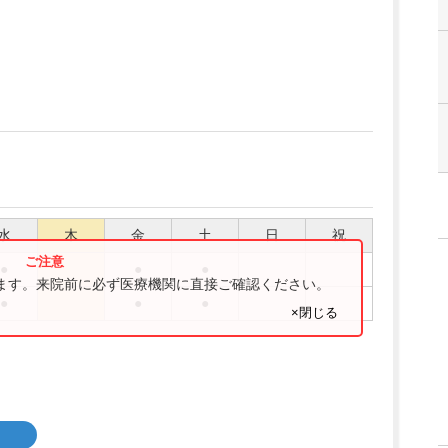
水
木
金
土
日
祝
●
●
●
ります。来院前に必ず医療機関に直接ご確認ください。
●
●
●
×閉じる