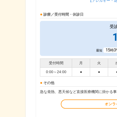
【アレルギー・
診療／受付時間・休診日
受
15
3
時
最短
受付時間
月
火
0:00～24:00
●
●
その他
急な発熱、悪天候など直接医療機関に掛かる事
オンラ