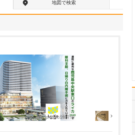
うですね。
地図で検索
専門的な検査から診断・
治療までを院内で一貫し
て行える体制を整えてい
ます。具体的には、CT検
査、レントゲン透視検
査、膀胱鏡検査、超音波
(エコー)検査、尿流量測
定、血液検査、尿検査(定
性・沈査)など、診断…
>>記事全文を読む