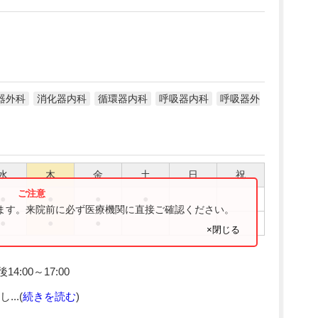
器外科
消化器内科
循環器内科
呼吸器内科
呼吸器外
水
木
金
土
日
祝
●
●
●
●
ります。来院前に必ず医療機関に直接ご確認ください。
●
●
●
×閉じる
4:00～17:00
..(
続きを読む
)