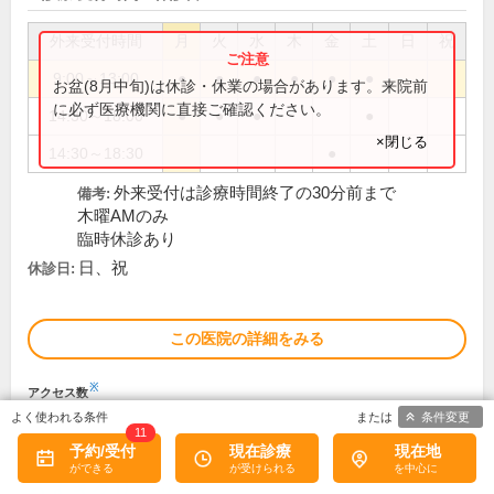
外来受付時間
月
火
水
木
金
土
日
祝
9:00～13:00
●
●
●
●
●
●
お盆(8月中旬)は休診・休業の場合があります。来院前
に必ず医療機関に直接ご確認ください。
14:30～18:00
●
●
●
●
×閉じる
14:30～18:30
●
外来受付は診療時間終了の30分前まで
備考:
木曜AMのみ
臨時休診あり
日、祝
休診日:
この医院の詳細をみる
※
アクセス数
条件変更
11
予約/受付
現在診療
現在地
うすきクリニック