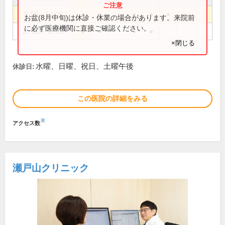
8:50～12:00
●
●
●
●
●
お盆(8月中旬)は休診・休業の場合があります。来院前
に必ず医療機関に直接ご確認ください。
13:20～17:00
●
●
●
●
×閉じる
水曜、日曜、祝日、土曜午後
休診日:
この医院の詳細をみる
※
アクセス数
瀬戸山クリニック