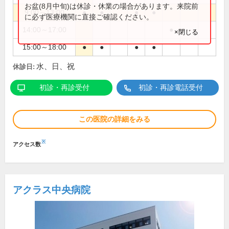
お盆(8月中旬)は休診・休業の場合があります。来院前
9:00～13:00
●
●
●
●
に必ず医療機関に直接ご確認ください。
14:00～17:00
●
×閉じる
15:00～18:00
●
●
●
●
水、日、祝
休診日:
初診・再診受付
初診・再診電話受付
この医院の詳細をみる
※
アクセス数
アクラス中央病院