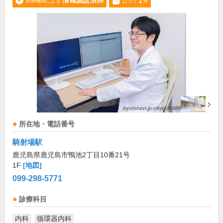
情報認証済み
1
医療機関による
口コミ
件
所在地・電話番号
騎射場駅
鹿児島県鹿児島市鴨池2丁目10番21号
1F
[地図]
099-298-5771
診療科目
内科
循環器内科