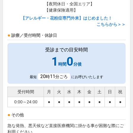
【夜間休日・全国エリア】
【健康保険適用】
【アレルギー・花粉症専門外来】はじめました！
こちらから＞＞
診療／受付時間・休診日
受診までの目安時間
1
0
時間
分後
20
11
時
分ごろ
最短
にお呼びいたします
受付時間
月
火
水
木
金
土
日
祝
0:00～24:00
●
●
●
●
●
●
●
●
その他
急な発熱、悪天候など直接医療機関に掛かる事が困難な際にご
利用ください