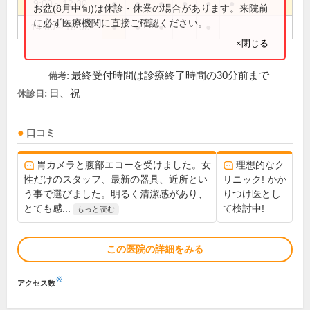
9:00～12:30
●
●
●
●
●
●
お盆(8月中旬)は休診・休業の場合があります。来院前
に必ず医療機関に直接ご確認ください。
14:00～18:00
●
●
●
●
×閉じる
最終受付時間は診療終了時間の30分前まで
備考:
日、祝
休診日:
口コミ
胃カメラと腹部エコーを受けました。女
理想的なク
性だけのスタッフ、最新の器具、近所とい
リニック! かか
う事で選びました。明るく清潔感があり、
りつけ医とし
とても感...
て検討中!
もっと読む
この医院の詳細をみる
※
アクセス数