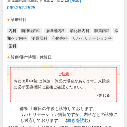
鹿児島県鹿児島市下荒田2丁目1-25
[地図]
099-252-2525
診療科目
内科
脳神経内科
循環器内科
消化器内科
腫瘍内科
緩
和ケア内科
泌尿器科
心療内科
リハビリテーション科
歯科
診療/受付時間・休診日
外来受付時間
月
火
水
木
金
土
日
祝
8:30～12:00
●
●
●
●
●
●
お盆(8月中旬)は休診・休業の場合があります。来院前
に必ず医療機関に直接ご確認ください。
13:30～17:00
●
●
●
●
●
●
×閉じる
土曜日の午後も診療しております。
備考:
リハビリテーション病院ですが、内科などの診療に
も対応しております。...(
続きを読む
)