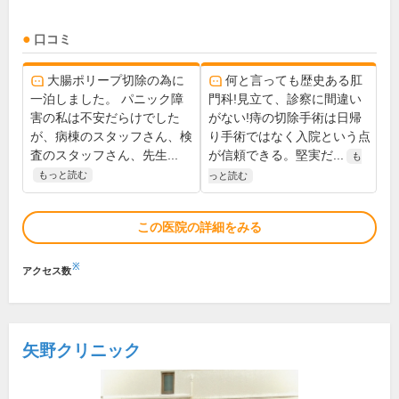
口コミ
大腸ポリープ切除の為に
何と言っても歴史ある肛
一泊しました。 パニック障
門科!見立て、診察に間違い
害の私は不安だらけでした
がない!痔の切除手術は日帰
が、病棟のスタッフさん、検
り手術ではなく入院という点
査のスタッフさん、先生...
が信頼できる。堅実だ...
も
もっと読む
っと読む
この医院の詳細をみる
※
アクセス数
矢野クリニック