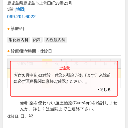
鹿児島県鹿児島市上荒田町29番23号
3階
[地図]
099-201-6022
診療科目
消化器内科
内科
内視鏡内科
診療/受付時間・休診日
診療時間
月
火
水
木
金
土
日
祝
9:00～12:30
●
●
●
●
●
●
お盆(8月中旬)は休診・休業の場合があります。来院前
に必ず医療機関に直接ご確認ください。
15:30～18:00
●
●
●
●
×閉じる
薬を使わない血圧治療(CureApp)を検討しませ
備考:
んか。詳しくは当院までご連絡下さい。
日、祝
休診日: