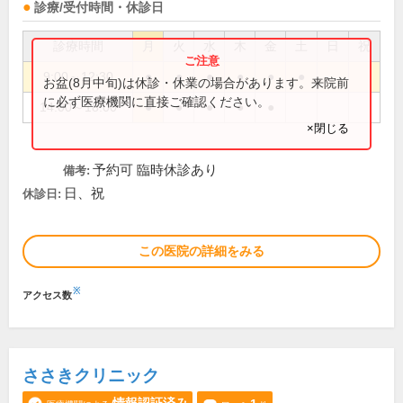
診療/受付時間・休診日
診療時間
月
火
水
木
金
土
日
祝
9:00～12:30
●
●
●
●
●
●
お盆(8月中旬)は休診・休業の場合があります。来院前
に必ず医療機関に直接ご確認ください。
14:00～18:00
●
●
●
●
●
×閉じる
予約可 臨時休診あり
備考:
日、祝
休診日:
この医院の詳細をみる
※
アクセス数
ささきクリニック