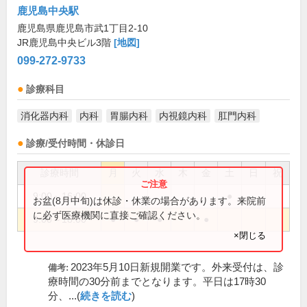
鹿児島中央駅
鹿児島県鹿児島市武1丁目2-10
JR鹿児島中央ビル3階
[地図]
099-272-9733
診療科目
消化器内科
内科
胃腸内科
内視鏡内科
肛門内科
診療/受付時間・休診日
診療時間
月
火
水
木
金
土
日
祝
9:00～16:00
●
お盆(8月中旬)は休診・休業の場合があります。来院前
に必ず医療機関に直接ご確認ください。
9:00～18:00
●
●
●
●
×閉じる
2023年5月10日新規開業です。外来受付は、診
備考:
療時間の30分前までとなります。平日は17時30
分、...(
続きを読む
)