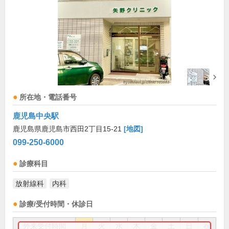
所在地・電話番号
鹿児島中央駅
鹿児島県鹿児島市西田2丁目15-21
[地図]
099-250-6000
診療科目
放射線科
内科
診療/受付時間・休診日
外来受付時間
月
火
水
木
金
土
日
祝