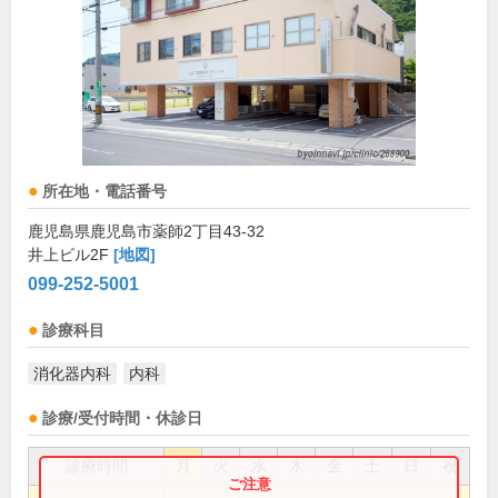
所在地・電話番号
鹿児島県鹿児島市薬師2丁目43-32
井上ビル2F
[地図]
099-252-5001
診療科目
消化器内科
内科
診療/受付時間・休診日
診療時間
月
火
水
木
金
土
日
祝