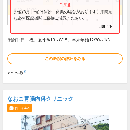
診療時間
月
火
水
木
金
土
日
祝
8:30～12:30
●
●
●
●
●
●
お盆(8月中旬)は休診・休業の場合があります。来院前
に必ず医療機関に直接ご確認ください。
14:30～17:30
●
●
●
●
●
●
×閉じる
日、祝、夏季8/13～8/15、年末年始12/30～1/3
休診日:
この医院の詳細をみる
※
アクセス数
なおこ胃腸内科クリニック
4
口コミ
件