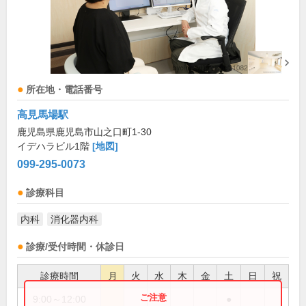
所在地・電話番号
高見馬場駅
鹿児島県鹿児島市山之口町1-30
イデハラビル1階
[地図]
099-295-0073
診療科目
内科
消化器内科
診療/受付時間・休診日
診療時間
月
火
水
木
金
土
日
祝
9:00～12:00
●