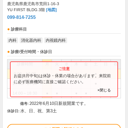
鹿児島県鹿児島市荒田1-16-3
YU FIRST BLDG.3階
[地図]
099-814-7255
診療科目
内科
消化器内科
内視鏡内科
診療/受付時間・休診日
診療時間
月
火
水
木
金
土
日
祝
9:00～12:30
●
●
●
●
●
お盆(8月中旬)は休診・休業の場合があります。来院前
に必ず医療機関に直接ご確認ください。
14:00～17:00
●
×閉じる
14:00～18:30
●
●
●
●
2022年6月10日新規開業です。
備考:
水、日、祝、第3土
休診日: