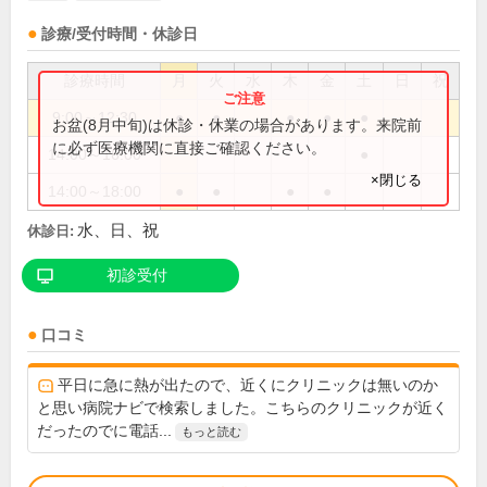
診療/受付時間・休診日
診療時間
月
火
水
木
金
土
日
祝
9:00～12:30
●
●
●
●
●
お盆(8月中旬)は休診・休業の場合があります。来院前
に必ず医療機関に直接ご確認ください。
14:00～16:00
●
×閉じる
14:00～18:00
●
●
●
●
水、日、祝
休診日:
初診受付
口コミ
平日に急に熱が出たので、近くにクリニックは無いのか
と思い病院ナビで検索しました。こちらのクリニックが近く
だったのでに電話...
もっと読む