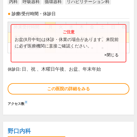
内科
呼吸器科
循環器科
リハビリテーション科
診療/受付時間・休診日
外来受付時間
月
火
水
木
金
土
日
祝
8:30～12:30
●
●
●
●
●
●
お盆(8月中旬)は休診・休業の場合があります。来院前
に必ず医療機関に直接ご確認ください。
14:30～18:30
●
●
●
●
●
×閉じる
日、祝 、木曜日午後、お盆、年末年始
休診日:
この医院の詳細をみる
※
アクセス数
野口内科