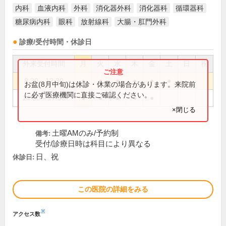
内科
血液内科
外科
消化器外科
消化器科
循環器科
糖尿病内科
眼科
放射線科
大腸・肛門外科
診療/受付時間・休診日
外来受付時間
月
火
水
木
金
土
日
祝
8:30～12:30
●
●
●
●
●
●
お盆(8月中旬)は休診・休業の場合があります。来院前
に必ず医療機関に直接ご確認ください。
14:00～17:30
●
●
●
●
●
×閉じる
土曜AMのみ/予約制
備考:
受付/診療日時は科目により異なる
日、祝
休診日:
この医院の詳細をみる
※
アクセス数