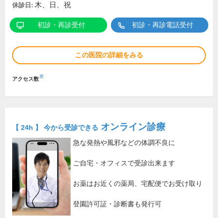
木、日、祝
休診日:
初診・再診受付
初診・再診電話受付
この医院の詳細をみる
※
アクセス数
オンライン診療
【 24h 】 今から受診できる
急な発熱や風邪などの体調不良に
ご自宅・オフィスで受診出来ます
お薬はお近くの薬局、宅配便でお受け取り
登園許可証・診断書も発行可