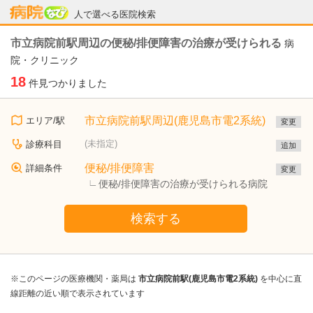
病院なび
人で選べる医院検索
市立病院前駅周辺の便秘/排便障害の治療が受けられる
病
院・クリニック
18
件見つかりました
市立病院前駅周辺(鹿児島市電2系統)
エリア/駅
変更
(未指定)
診療科目
追加
便秘/排便障害
詳細条件
変更
便秘/排便障害の治療が受けられる病院
検索する
※このページの医療機関・薬局は
市立病院前駅(鹿児島市電2系統)
を中心に直
線距離の近い順で表示されています