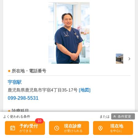
所在地・電話番号
宇宿駅
鹿児島県鹿児島市宇宿4丁目35-17号
[地図]
099-298-5531
診療科目
条件変更
10
内科
神経内科
アレルギー科
血液内科
呼吸器科
予約/受付
現在診療
現在地
診療/受付時間・休診日