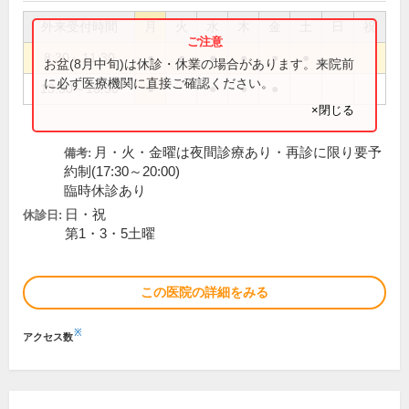
外来受付時間
月
火
水
木
金
土
日
祝
8:30～11:30
●
●
●
●
●
●
お盆(8月中旬)は休診・休業の場合があります。来院前
に必ず医療機関に直接ご確認ください。
13:30～16:30
●
●
●
●
×閉じる
月・火・金曜は夜間診療あり・再診に限り要予
備考:
約制(17:30～20:00)
臨時休診あり
日・祝
休診日:
第1・3・5土曜
この医院の詳細をみる
※
アクセス数