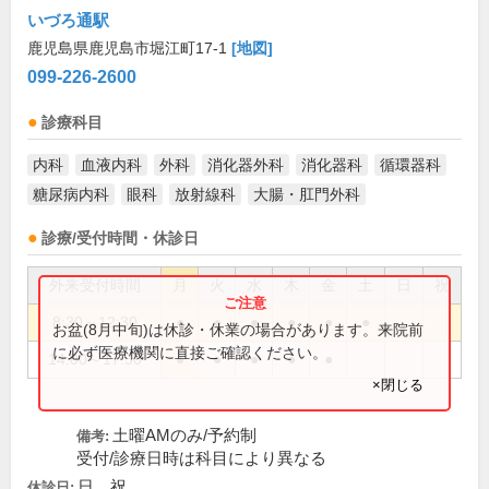
いづろ通駅
鹿児島県鹿児島市堀江町17-1
[地図]
099-226-2600
診療科目
内科
血液内科
外科
消化器外科
消化器科
循環器科
糖尿病内科
眼科
放射線科
大腸・肛門外科
診療/受付時間・休診日
外来受付時間
月
火
水
木
金
土
日
祝
8:30～12:30
●
●
●
●
●
●
お盆(8月中旬)は休診・休業の場合があります。来院前
に必ず医療機関に直接ご確認ください。
14:00～17:30
●
●
●
●
●
×閉じる
土曜AMのみ/予約制
備考:
受付/診療日時は科目により異なる
日、祝
休診日: