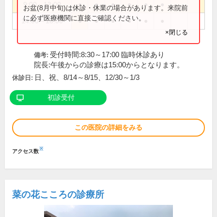
9:00～13:00
●
●
●
●
●
●
お盆(8月中旬)は休診・休業の場合があります。来院前
に必ず医療機関に直接ご確認ください。
14:00～18:00
●
●
●
●
●
●
×閉じる
受付時間:8:30～17:00 臨時休診あり
備考:
院長:午後からの診療は15:00からとなります。
日、祝、8/14～8/15、12/30～1/3
休診日:
初診受付
この医院の詳細をみる
※
アクセス数
菜の花こころの診療所