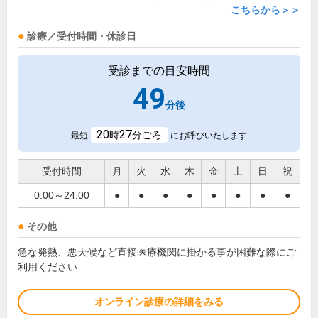
こちらから＞＞
診療／受付時間・休診日
受診までの目安時間
49
分後
20
27
時
分ごろ
最短
にお呼びいたします
受付時間
月
火
水
木
金
土
日
祝
0:00～24:00
●
●
●
●
●
●
●
●
その他
急な発熱、悪天候など直接医療機関に掛かる事が困難な際にご
利用ください
オンライン診療の詳細をみる