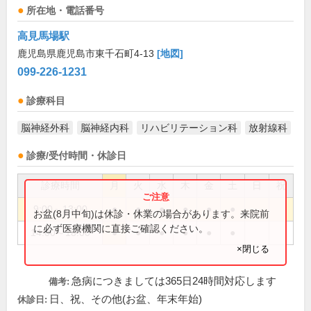
所在地・電話番号
高見馬場駅
鹿児島県鹿児島市東千石町4-13
[地図]
099-226-1231
診療科目
脳神経外科
脳神経内科
リハビリテーション科
放射線科
診療/受付時間・休診日
診療時間
月
火
水
木
金
土
日
祝
9:00～13:00
●
●
●
●
●
●
お盆(8月中旬)は休診・休業の場合があります。来院前
に必ず医療機関に直接ご確認ください。
14:00～18:00
●
●
●
●
●
●
×閉じる
急病につきましては365日24時間対応します
備考:
日、祝、その他(お盆、年末年始)
休診日: