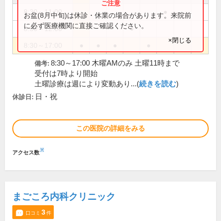
8:30～11:00
●
お盆(8月中旬)は休診・休業の場合があります。来院前
に必ず医療機関に直接ご確認ください。
8:30～12:00
●
×閉じる
8:30～17:00
●
●
●
●
8:30～17:00 木曜AMのみ 土曜11時まで
備考:
受付は7時より開始
土曜診療は週により変動あり...(
続きを読む
)
日・祝
休診日:
この医院の詳細をみる
※
アクセス数
まごころ内科クリニック
3
口コミ
件