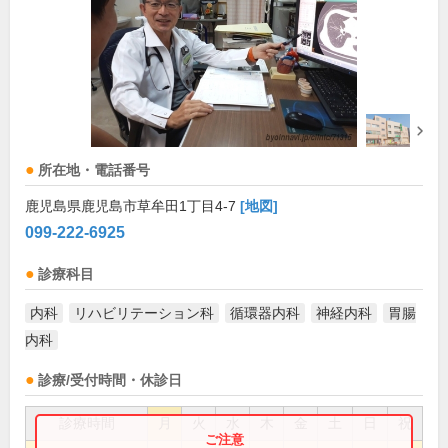
所在地・電話番号
鹿児島県鹿児島市草牟田1丁目4-7
[地図]
099-222-6925
診療科目
内科
リハビリテーション科
循環器内科
神経内科
胃腸
内科
診療/受付時間・休診日
診療時間
月
火
水
木
金
土
日
祝