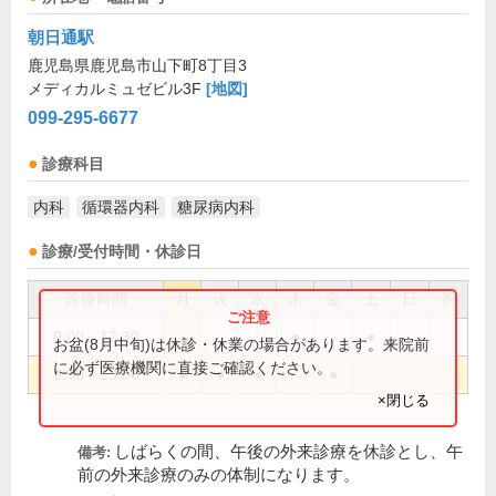
朝日通駅
鹿児島県鹿児島市山下町8丁目3
メディカルミュゼビル3F
[地図]
099-295-6677
診療科目
内科
循環器内科
糖尿病内科
診療/受付時間・休診日
診療時間
月
火
水
木
金
土
日
祝
9:00～12:30
●
●
お盆(8月中旬)は休診・休業の場合があります。来院前
に必ず医療機関に直接ご確認ください。
9:00～13:00
●
●
●
●
×閉じる
しばらくの間、午後の外来診療を休診とし、午
備考:
前の外来診療のみの体制になります。