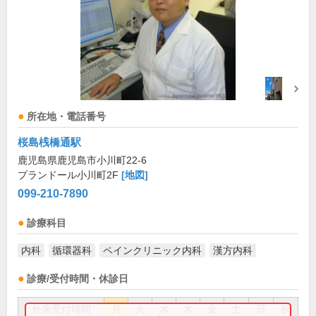
所在地・電話番号
桜島桟橋通駅
鹿児島県鹿児島市小川町22-6
プランドール小川町2F
[地図]
099-210-7890
診療科目
内科
循環器科
ペインクリニック内科
漢方内科
診療/受付時間・休診日
外来受付時間
月
火
水
木
金
土
日
祝