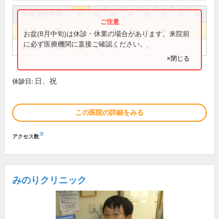
外来受付時間
月
火
水
木
金
土
日
祝
8:30～12:00
●
●
●
●
●
●
お盆(8月中旬)は休診・休業の場合があります。来院前
に必ず医療機関に直接ご確認ください。
13:30～17:30
●
●
●
●
×閉じる
日、祝
休診日:
この医院の詳細をみる
※
アクセス数
みのりクリニック