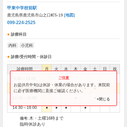
甲東中学校前駅
鹿児島県鹿児島市山之口町5-19
[地図]
099-224-2525
診療科目
内科
小児科
診療/受付時間・休診日
診療時間
月
火
水
木
金
土
日
祝
9:00～12:00
●
お盆(8月中旬)は休診・休業の場合があります。来院前
9:00～12:30
●
●
●
●
●
に必ず医療機関に直接ご確認ください。
14:30～16:00
●
●
×閉じる
14:30～18:00
●
●
●
●
木・土曜16時まで
備考:
臨時休診あり