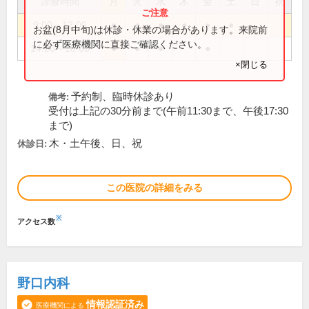
診療時間
月
火
水
木
金
土
日
祝
9:00～12:00
●
●
●
●
●
●
お盆(8月中旬)は休診・休業の場合があります。来院前
に必ず医療機関に直接ご確認ください。
14:00～18:00
●
●
●
●
×閉じる
予約制、臨時休診あり
備考:
受付は上記の30分前まで(午前11:30まで、午後17:30
まで)
木・土午後、日、祝
休診日:
この医院の詳細をみる
※
アクセス数
野口内科
情報認証済み
医療機関による