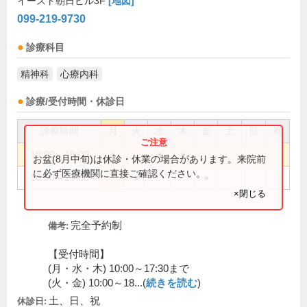
イースト朝日ビル3F
[地図]
099-219-9730
診療科目
精神科
心療内科
診療/受付時間・休診日
診療時間
月
火
水
木
金
土
日
祝
10:00～18:00
●
●
●
お盆(8月中旬)は休診・休業の場合があります。来院前
に必ず医療機関に直接ご確認ください。
10:00～19:30
●
●
×閉じる
完全予約制
備考:
【受付時間】
(月・水・木) 10:00～17:30まで
(火・金) 10:00～18...(
続きを読む
)
土、日、祝
休診日: