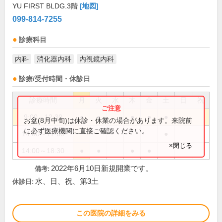
YU FIRST BLDG.3階
[地図]
099-814-7255
診療科目
内科
消化器内科
内視鏡内科
診療/受付時間・休診日
診療時間
月
火
水
木
金
土
日
祝
9:00～12:30
●
●
●
●
●
お盆(8月中旬)は休診・休業の場合があります。来院前
に必ず医療機関に直接ご確認ください。
14:00～17:00
●
×閉じる
14:00～18:30
●
●
●
●
2022年6月10日新規開業です。
備考:
水、日、祝、第3土
休診日:
この医院の詳細をみる