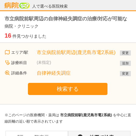
病院なび
人で選べる医院検索
市立病院前駅周辺の自律神経失調症の治療/対応が可能な
病院・クリニック
16
件見つかりました
市立病院前駅周辺(鹿児島市電2系統)
エリア/駅
変更
(未指定)
診療科目
追加
自律神経失調症
詳細条件
変更
検索する
※このページの医療機関・薬局は
市立病院前駅(鹿児島市電2系統)
を中心に直
線距離の近い順で表示されています