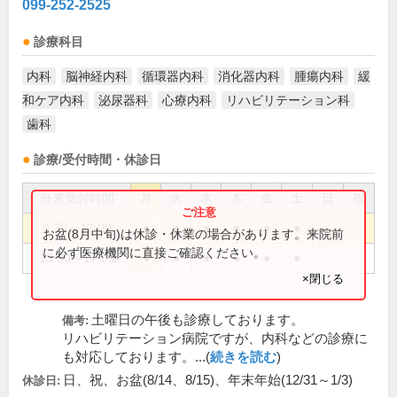
099-252-2525
診療科目
内科
脳神経内科
循環器内科
消化器内科
腫瘍内科
緩
和ケア内科
泌尿器科
心療内科
リハビリテーション科
歯科
診療/受付時間・休診日
外来受付時間
月
火
水
木
金
土
日
祝
8:30～12:00
●
●
●
●
●
●
お盆(8月中旬)は休診・休業の場合があります。来院前
に必ず医療機関に直接ご確認ください。
13:30～17:00
●
●
●
●
●
●
×閉じる
土曜日の午後も診療しております。
備考:
リハビリテーション病院ですが、内科などの診療に
も対応しております。...(
続きを読む
)
日、祝、お盆(8/14、8/15)、年末年始(12/31～1/3)
休診日: