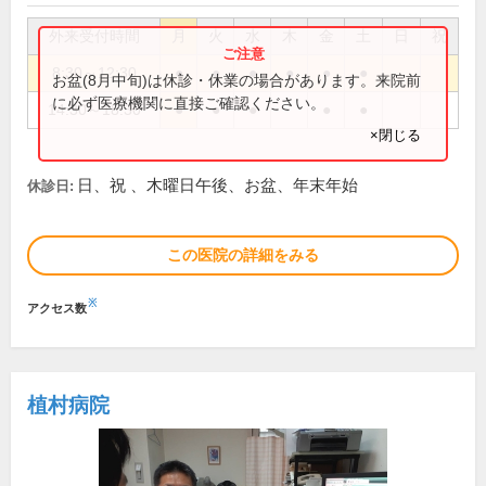
外来受付時間
月
火
水
木
金
土
日
祝
8:30～12:30
●
●
●
●
●
●
お盆(8月中旬)は休診・休業の場合があります。来院前
に必ず医療機関に直接ご確認ください。
14:30～18:30
●
●
●
●
●
×閉じる
日、祝 、木曜日午後、お盆、年末年始
休診日:
この医院の詳細をみる
※
アクセス数
植村病院