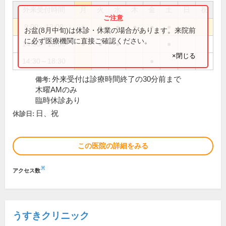
外来受付時間
月
火
水
木
金
土
日
祝
9:00～13:00
●
●
●
●
●
●
お盆(8月中旬)は休診・休業の場合があります。来院前
に必ず医療機関に直接ご確認ください。
14:30～18:00
●
●
●
●
×閉じる
14:30～18:30
●
外来受付は診療時間終了の30分前まで
備考:
木曜AMのみ
臨時休診あり
日、祝
休診日:
この医院の詳細をみる
※
アクセス数
うすきクリニック