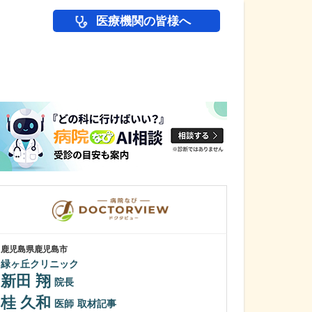
医療機関の皆様へ
医師(ドクター)の
鹿児島県鹿児島市
鹿児島県鹿児島市
緑ヶ丘クリニック
冨永内科
新田 翔
冨永 裕一
院長
桂 久和
外来診療につい
医師
取材記事