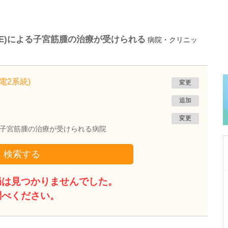
E)による子宮筋腫の治療が受けられる
病院・クリニッ
電2系統)
変更
追加
変更
よる子宮筋腫の治療が受けられる病院
検索する
局は見つかりませんでした。
鹿児島県鹿児島市
植村病院
調べください。
川名 英世
院長
取材記事
貴院は地域の「駆け込み寺」のような存在なの