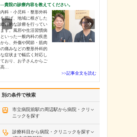
診療されていま
貴院の診療内容を教えてください。
ありますか?
内科・小児科・整形外科
父の代から「地
を掲げ、地域に根ざした
りつけ医として
総合的な診療を行ってい
うなご相談にも
ます。風邪や生活習慣病
という姿勢で診
といった一般内科の疾患
ており、その思
から、外傷や関節・筋肉
も変わっていま
の痛みなどの整形外科的
の専門にかかわ
な症状まで幅広く対応し
なかの不調や貧
ており、お子さんからご
期障害による不
高…
ど…
>>記事全文を読む
別の条件で検索
市立病院前駅の周辺駅から病院・クリ
ニックを探す
診療科目から病院・クリニックを探す