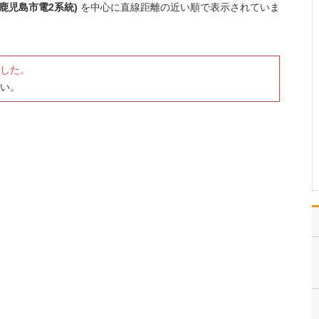
ですね。
鹿児島市電2系統)
を中心に直線距離の近い順で表示されていま
「どんな病気やケガも拒
まずに年中無休で診る」
という初代理事長のポリ
シーを受け継ぎ、「急に
した。
手が動かなくなった」
い。
「頬が腫れて痛い」とい
った当院では専門外の患
者さんも応急的に診療
し、速やかに近隣の専門
医をご…
>>記事全文を読む